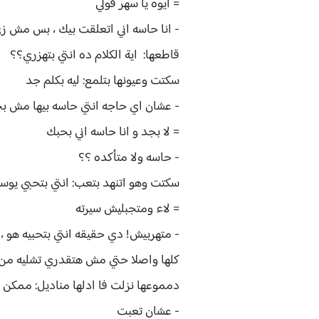
= ايوه يا سهر قولي
- انا حاسه اني اتعلقت بيك ، بس مش 
قاطعها: اية الكلام ده انتي بتهزري؟؟
سكتت وعيونها بتلمع: ليه بكلم جد
- عشان اي حاجه انتي حاسه بيها مش ب
= لا بجد و انا حاسه اني بحبك
- حاسه ولا متأكده ؟؟
سكتت وهو اتنهد بتعب: انتي بتحبي يو
= لاء ومتجبليش سيرته
- متهربيش! دي حقيقه انتي بتحبيه هو ، 
كلها واصلا حتي مش هتقدري تشليه من 
دمموعها نزلت فا ادلها مناديل: ممكن
- عشان تعبت