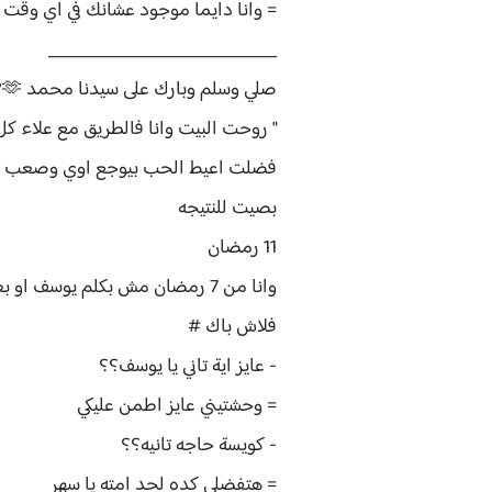
= وانا دايما موجود عشانك في اي وقت
__________________________
صلي وسلم وبارك على سيدنا محمد 🩷🫶
" روحت البيت وانا فالطريق مع علاء 
فضلت اعيط الحب بيوجع اوي وصعب 
بصيت للنتيجه
11 رمضان
وانا من 7 رمضان مش بكلم يوسف او بعامله وحش وبتهرب منه كذا مره يحاول يكلمني واصده
فلاش باك #
- عايز اية تاني يا يوسف؟؟
= وحشتيني عايز اطمن عليكي
- كويسة حاجه تانيه؟؟
= هتفضلي كده لحد امته يا سهر