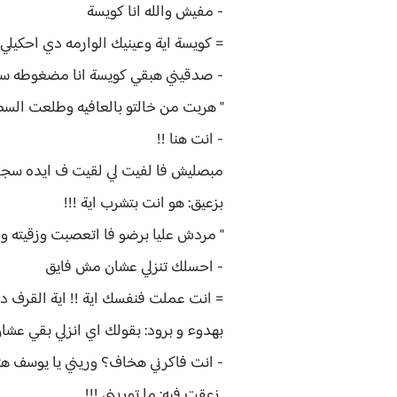
- مفيش والله انا كويسة
= كويسة اية وعينيك الوارمه دي احكيلي 
- صدقيني هبقي كويسة انا مضغوطه س
" هربت من خالتو بالعافيه وطلعت السط
- انت هنا !!
مبصليش فا لفيت لي لقيت ف ايده سجا
بزعيق: هو انت بتشرب اية !!!
" مردش عليا برضو فا اتعصبت وزقيته 
- احسلك تنزلي عشان مش فايق
= انت عملت فنفسك اية !! اية القرف 
بهدوء و برود: بقولك اي انزلي بقي عشا
- انت فاكرني هخاف؟ وريني يا يوسف هت
زعقت فيه: ما توريني !!!