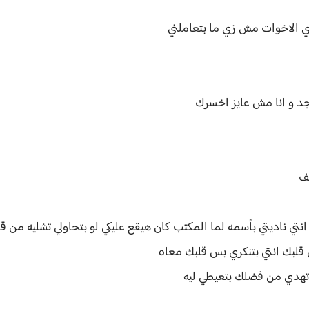
زي الاخوات مش زي ما بتعاملني
جد و انا مش عايز اخسرك
سف
انتي ناديتي بأسمه لما المكتب كان هيقع عليكي لو بتحاولي تشليه من 
قلبك انتي بتنكري بس قلبك معاه
 تهدي من فضلك بتعيطي ليه