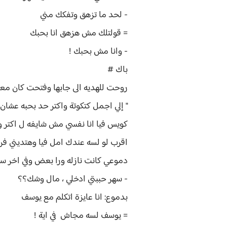
- لحد ما تزهق وتفكك مني
= قولتلك مش هزهق انا بحبك
- وانا مش بحبك !
باك #
روحت للهديه الى جابها وفتحت كان معظمها كتب واول 
" إلي اجمل كتكوتة واكتر حد بحبه عشا
كويس فيا انا نفسي مش شايفه ل اكتر 
اقرب لو لسه عندك امل فيا وهتديني ف
دموعي كانت نازله ورا بعض وفي اخر
- سهر حببتي ادخلي ، مال وشك؟؟
بدموع: انا عايزة اتكلم مع يوسف
= يوسف لسه مجاش في اية !