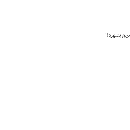
ربع بضهره! "