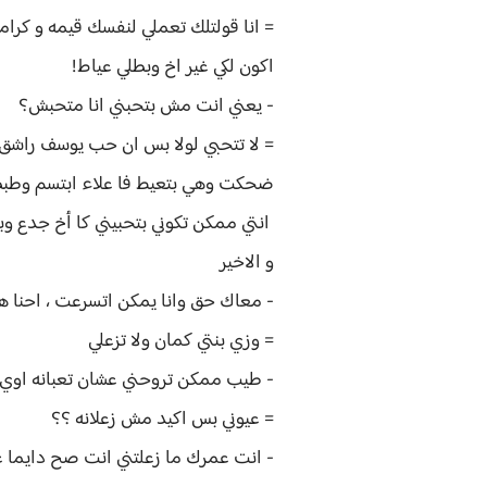
= انا قولتلك تعملي لنفسك قيمه و كرام
اكون لكي غير اخ وبطلي عياط!
- يعني انت مش بتحبني انا متحبش؟
= لا تتحبي لولا بس ان حب يوسف راش
ضحكت وهي بتعيط فا علاء ابتسم وطبطب
انتي ممكن تكوني بتحبيني كا أخ جدع 
و الاخير
- معاك حق وانا يمكن اتسرعت ، احنا
= وزي بنتي كمان ولا تزعلي
- طيب ممكن تروحني عشان تعبانه اوي
= عيوني بس اكيد مش زعلانه ؟؟
- انت عمرك ما زعلتني انت صح دايما ع