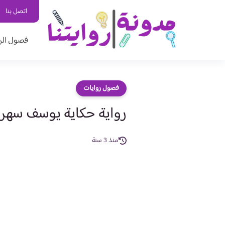
اتصل بنا
فصول الر
فصول روايات
رواية حكاية يوسف سهر ويوسف الف
منذ 3 سنة