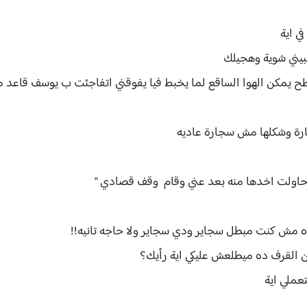
في اية
بيني شوية وهجيلك
ح يمكن الهوا الساقع لما يخبط فيا يفوقني اتفاجئت ب يوسف قاعد م
رة وشكلها مش سجارة عاديه
وحاولت اخدها منه بعد عني وقام وقف قصادي "
ده مش كنت مبطل سجاير ودي سجاير ولا حاجه تانيه!!
ن القرف ده ميطلعش عليكي اية رأيك؟
عملي اية