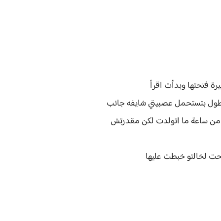
علطول بتستحمل عصبيتي شايفه جانب
 من ساعة ما اتولدت لكن مقدرتش
ت لخالتو خبطت عليها