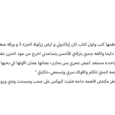
كتاب كان إيكادولي و ارض زيكولا الجزء 3 و ورقه صغيرة فتحتها وبدأت اقرأ
ن دايما واقفه جمبي بتزقني للأحسن بتساعدني اخرج من مود الحزن 
واحده مستعد اعيش عمري بس بحارب عشانها عشان اقولها اني بحبها
رصه اتمني نتكلم واقولك سري وتسمعي حكايتي "
 سطر مكنتش فاهمه حاجه شليت البوكس على جمب ومسحت وشي وروح