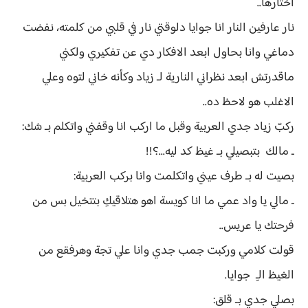
اختارها..
نار عارفين النار انا جوايا دلوقتي نار في قلبي من كلمته، نفضت
دماغي وانا بحاول ابعد الافكار دي عن تفكيري ولكني
ماقدرتش ابعد نظراني النارية لـ زياد وكأنه خاني لتوه وعلي
الاغلب هو لاحظ ده..
ركبّ زياد جدي العربية وقبل ما اركب انا وقفني واتكلم بـ شك:
ـ مالك بتبصيلي بـ غيظ كد ليه...؟!!
بصيت له بـ طرف عيني واتكلمت وانا بركب العربية:
ـ مالي يا واد عمي ما انا كويسة اهو هتلاقيكِ بتتخيل بس من
فرحتك يا عريس..
قولت كلامي وركبت جمب جدي وانا علي تجة وهرفقع من
الغيظ الـِ جوايا.
بصلي جدي بـ قلق: