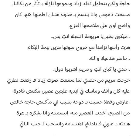
حاجة ولكن بتحاول تقلد زياد ودموعها نازلة بـ تأثر من بكائنا..
مسحت دموعي وانا ببتسم بـ هدوء عشان اطمنها لانها كان
واضح اوي علي ملامحها الفزع.
ـ هيكون بخير يا مريومة ادعيله انتِ بس..
هزت رأسها تزامناً مع خروج صوتها مزين ببحة البكاء.
ـ حاضر هدعيله والله.
ـ خدي يا كيان انتِ و مريم اشربوا دول..
خرجت مريم من حضني لما سمعت صوت زياد فـ رفعت نظري
عليه كان واقف وماسك في ايديه علبتين عصير، مكنتش قادرة
اعارض وفعلا حسيت بـ دوخة بسبب اني مأكلتش حاجه خالص
من الصبح، اخدت العصير منه، ابتسمتله وانا بشكره بـ هزة
هادئة بـ عيوني فـ بادلني الابتسامة وانسحب لـ جنب الباقي
ــــــــــــــــــــــــــــــــــــــــــــــــــــــــــــــ