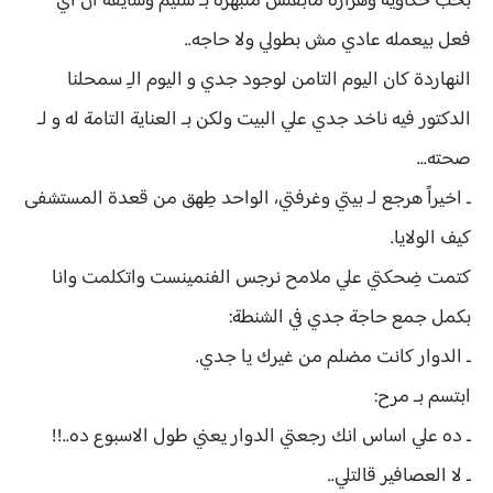
بحب حكاويه وهزارة مابقتش منبهرة بـ سليم وشايفة ان اي
فعل بيعمله عادي مش بطولي ولا حاجه..
النهاردة كان اليوم التامن لوجود جدي و اليوم الـِ سمحلنا
الدكتور فيه ناخد جدي علي البيت ولكن بـ العناية التامة له و لـ
صحته...
ـ اخيراً هرجع لـ بيتي وغرفتي، الواحد طِهق من قعدة المستشفى
كيف الولايا.
كتمت ضِحكتي علي ملامح نرجس الفنمينست واتكلمت وانا
بكمل جمع حاجة جدي في الشنطة:
ـ الدوار كانت مضلم من غيرك يا جدي.
ابتسم بـ مرح:
ـ ده علي اساس انك رجعتي الدوار يعني طول الاسبوع ده..!!
ـ لا العصافير قالتلي..