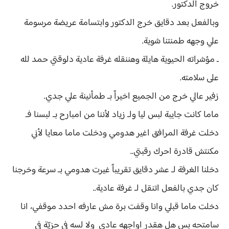
خروج الدكتور.
وبالفعل بعد دقايق خرج الدكتور وابتسامة عريضة مرسومة
علي وجهه طمنتنا شوية.
ـ مؤشراته الحيوية هايلة وهننقله غرفة عادية دلوقتي حمد لله
على سلامته.
زفير عالي خرج من الجميع اخيراً بـ طمأنينة علي جدي.
ماما كانت جايبة لبس ليا ولـ زياد لأننا من امبارح بـ لبسنا فـ
دخلت غرفة المرافق اغير هدومي ودخلت ماما معايا لأني
مكنتش قادرة احرك رقبتي..
دخلنا الغرفة لـ عشر دقايق تقريباً غيرت هدومي بـ سرعة وخرجنا
كان جدي بالفعل اتنقل لـ غرفة عادية..
دخلت ماما قبلي وانا وقفت برة مش عارفه احدد موقفي، انا
سامتحه بس هل هقدر اواجهه عادي ولا لسه في حزيّة في