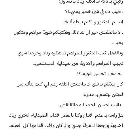
رقبتي بـ دقة فـ اتكلم زياد بـ تساؤل:
ـ طيب ده في شئ خطير يعني..!؟
ابتسم الدكتور واتكلم بـ طمأنينة:
ـ لا ماتقلقش خير ان شاءلله وهكتبلكم شوية مراهم وهتكون
بخير ..
وبالفعل كتب الدكتور المراهم فـ شكره زياد وخرجنا سوي
نجيب المراهم والادوية من صيدلية المستشفى..
ـ حاسة بـ تحسن شوية..؟!
كان بيتكلم بـ قلق فـ ماحبتش اقلقه رغم اني كنت بتألم بس
لقيتني ببتسم بـ هدوء:
ـ بقيت احسن الحمدلله ماتقلقش..
هزّ راسه بـ عدم اقتناع وكنا بالفعل قدام الصيدلية، اشتري زياد
الادوية ورجعنا لـ غرفة جدي والـِ كان واقف قدامها كل العيلة..