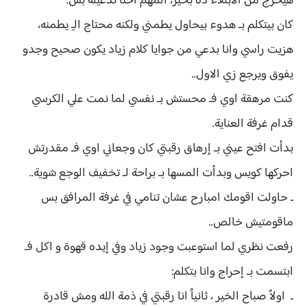
هيخرج من الابتلاء ده بخير، المهم احنا ندعيله بس.
كان بيتكلم بـ هدوء بيحاول يطمني ولكنه محتاج الـِ يطمنه،
هزيت راسي وانا بدعي من جوايا كلام زياد يكون صحيح وجدو
يفوق ويرجع زي الاول..
كنت مرهقة اوي فـ محستش بـ نفسي لما نمت علي الكرسي
قدام غرفة العناية.
بدأت افتح عيني بـ إرهاق رقبتي كان وجعاني اوي فـ مقدرتش
احركها كويس وبدأت المسها بـ براحة لـ تخفيف الوجع شوية..
ـ حاولت اقومك امبارح عشان تنامي في غرفة المرافق بس
ماقومتيش خالص..
رفعت نظري لما استوعبت وجود زياد وفي إيده قهوة و اكل فـ
ابتسمت بـ إحراج وانا بتكلم:
ـ اولاً صباح الخير ، ثانياً انا رقبتي في ذمة الله ومش قادرة