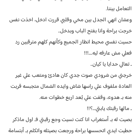
التعامل بيننا.
وعشان انهي الجدل بين مخي وقلبي قررت ادخل، اخذت نفس
خرجت براحة وانا بفتح الباب وبدخل..
حسيت نفسي محيط انظار الجميع وكأنهم كلهم مترقبين رد
فعلي مش عارفه ليه....!!!
ـ تعالي حدايا يا كيان..
خرجني من شرودي صوت جدي كان هادئ ومتعب علي غير
العادة ملفوف علي راسها شاش وايده الشمال متجبسه قربت
منه بـ هدوء، وقفت علي بُعد اربع خطوات منه.
ـ مالها رقبتك يابتي...؟!!
بصيت له بـ أستغراب انا كنت نسيت وجع رقبتي فـ اول ماذكر
حطيت ايدي اتحسسها براحة ورجعت بصيتله واتكلم بـ أبتسامة