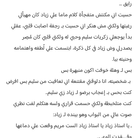
رايق ...
حسيت اني مكنتش متفجأة كلام ماما علي زياد كان مهيألي
رغبتها ولكني مش هنكر اني حسيت بـ رجفة اصابت قلبي، عقلي
بدأ يوجعلي زكريات سليم وحبي له ولكني قلبي كان مُصِر
يصدرلي وش زياد في كل ذكرة، ابتسمت علي لُطفه واهتمامه
وحنيته بيا.
بس لـ وهلة خوفت اكون منبهرة بس
بـ شخصيته، انا دلوقتي مقتنعة اني تعافيت من سليم بس افرض
كنت بحس بـ إعجاب برضو لـ زياد زي سليم..
كنت متلخبطة ولكني حسمت قراري ولسه هتكلم لفت نظري
صوت عالي من البواب وهو بينده لـ زياد:
ـ يا استاذ زياد يا استاذ زياد الست مريم وقعت علي دماغها
وفـ..ـقدت الوعي..