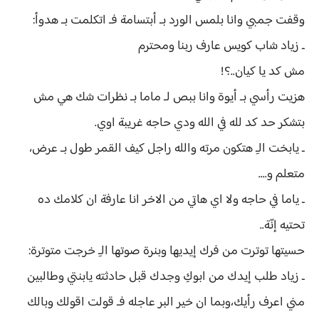
وقفت جمبي وانا بلمس الورد بـ أبتسامة فـ اتكلمت بـ هدوأ:
ـ زياد شاب كويس عارف ربنا ومحترم
مش كد يا كيان..؟!
هزيت رأسي بـ أيوة وانا ببص لـ ماما بـ نظرات شك هي مش
بتشكر حد كد لله في الله ودي حاجه غريبة اوي.
ـ يابخت الـِ هتكون مرته والله راجل كيف القمر طول بـ عرض،
متعلم و....
ـ ياما في حاجه ولا اي هاتي من الاخر انا عارفة ان كلامك ده
تحتيه إنّة..
حسيتها توترت من فرك إيديها وبنرة صوتها الـِ خرجت متوترة:
ـ زياد طلب إيدك من ابوكِ وجدك قبل حادثته يابنتي وطالبين
مني اعرف رأيك،وبما ان خير البر عاجله فـ قولت اقولك وبالك