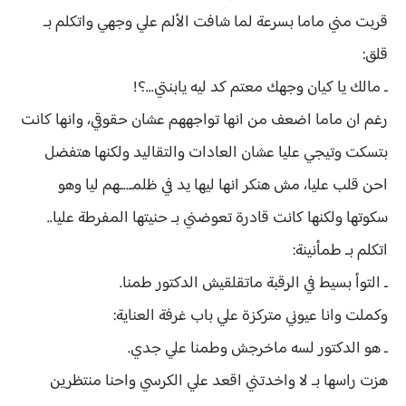
قربت مني ماما بسرعة لما شافت الألم علي وجهي واتكلم بـ
قلق:
ـ مالك يا كيان وجهك معتم كد ليه يابنتي...؟!
رغم ان ماما اضعف من انها تواجههم عشان حقوقي، وانها كانت
بتسكت وتيجي عليا عشان العادات والتقاليد ولكنها هتفضل
احن قلب عليا، مش هنكر انها ليها يد في ظلمـ..ـهم ليا وهو
سكوتها ولكنها كانت قادرة تعوضني بـ حنيتها المفرطة عليا..
اتكلم بـ طمأنينة:
ـ التوأ بسيط في الرقبة ماتقلقيش الدكتور طمنا.
وكملت وانا عيوني متركزة علي باب غرفة العناية:
ـ هو الدكتور لسه ماخرجش وطمنا علي جدي.
هزت راسها بـ لا واخدتني اقعد علي الكرسي واحنا منتظرين