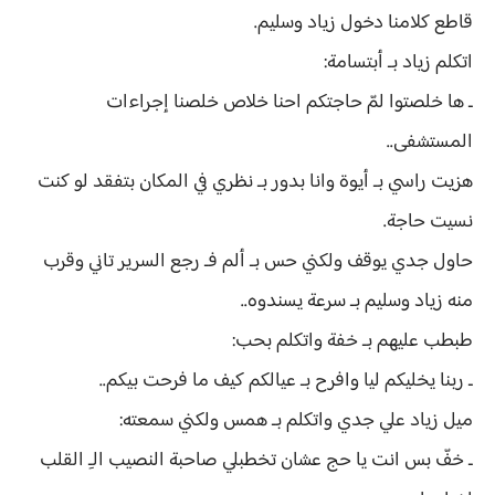
قاطع كلامنا دخول زياد وسليم.
اتكلم زياد بـ أبتسامة:
ـ ها خلصتوا لمّ حاجتكم احنا خلاص خلصنا إجراءات
المستشفى..
هزيت راسي بـ أيوة وانا بدور بـ نظري في المكان بتفقد لو كنت
نسيت حاجة.
حاول جدي يوقف ولكني حس بـ ألم فـ رجع السرير تاني وقرب
منه زياد وسليم بـ سرعة يسندوه..
طبطب عليهم بـ خفة واتكلم بحب:
ـ ربنا يخليكم ليا وافرح بـ عيالكم كيف ما فرحت بيكم..
ميل زياد علي جدي واتكلم بـ همس ولكني سمعته:
ـ خفّ بس انت يا حج عشان تخطبلي صاحبة النصيب الـِ القلب