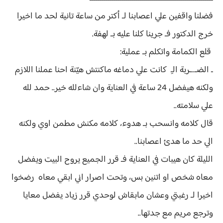
فضلنا واقفين علي اعصابنا لـ أكتر من ساعة تانية لحد ما اخيرا
خرج الدكتور فـ جرينا كلنا عليه بـ لهفة.
قلع الكمامة واتكلم بـ عملية:
ـ الضـ..ـربة الـِ كانت علي دماغه ماكنتش هيّنة احنا عملنا اللازم
ولكنه هيفضل 24 ساعة في العناية وان شاءلله خير.. حمد لله
علي سلامته..
قال كلامه وانسحب بـ هدوء، كلامه مكنش مطمن اوي ولكنه
الي حد ما هدئ اعصابنا..
الليلة كان هيبات في العناية فـ قرر الجميع يروح البيت ويفضل
معاه شخص او اتنين بس، وتحت اصرار اني ابقي معاه رضخوا
اخيرا لـ رغبتي وعشان مابقاش لوحدي قرر زياد يفضل معايا
وترجع مريم مع جدتها..