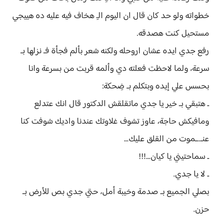
خطواته ولو حد كان قال ان اليوم الـِ هخاف فيه عليه ده هييجي
مستحيل كنت هصدقه.
رفع جدي ايده عشان اروحله ولكنه شعر بألم فجأة فـ نزلها بـ
سرعة، ولما لاحظت فعلته دي وألمه قربت من بسرعة وانا
بحسس علي إيده وبتكلم بـ ضِحكة:
ـ هتبقي بـ خير يا جدي ماتقلقش الدكتور قال انك عتدلع
ومافيكش حاجة، عاوز تشوف غلاوتك عندنا واديك شوفت كنا
عنـ..ـموت من القلق عليك...
ـ سماحتيني يا كيان...!!!
ـ لا يا جدي.
بصلي الجميع بـ صدمة وخيبة أمل، حتي جدي بص للأرض بـ
حزن.