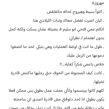
مهزوزة:
ـ التوأ بسيط وهيروح لحاله ماتقلقش.
ـ كيان اصرت تفضل معاك وتبات الليلادي هنا.
اتكلم عمي فتحي ابو سليم فـ بصيتله عشان يسكت ولكنه كمل
بدون اهتمام لـ نظراتي:
ـ طول ما انت في اوضة العمليات وهي بتبكي لحد ما اتصفوا
دموعها من الزعل عليك.
خلاص ياعمي شكراً كفاية....!!
ـ كانت كيف المجنونة من الخوف حتي رجليها ماكنتش قادرة
تشيلها..
كلهم كانوا بيبتسموا وكأني عملت عمل بطولي بس ممكن فعلا
يكون بطولي انا لحد دلوقتي مش قادرة اصدق اني سامحته
وكنت زعلانة عليه من قلبي وانا الـِ كنت زمان بخاف من صوت