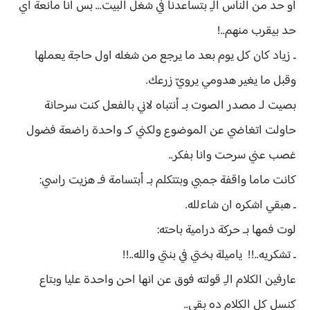
او حد من الناس الـِ بتساعدنا في شغل البيت... بس انا مانعة اي
حد بيقرب منهم..!
ـ زياد كان كل يوم بعد ما يرجع من شغله اول حاجة يعملها
وقبل ما يغير هدومي يرويّ زرعك.
بصيت لـ مصدر الصوت بـ أنتباه لاني بالفعل كنت سرحانة
حاولت اتغاضي عن الموضوع ولكني كـ واحدة راضعة فضول
غصب عني سرحت وانا بفكر..
كانت ماما واقفة جمبي وبتتكلم بـ أبتسامة فـ هزيت راسي:
ـ هبقي اشكره ان شاءلله.
لوت فمها بـ حركة درامية باحته:
ـ تشكريه..!! ياميلة بختي في بنتي والله..!!
عارفين الكلام الـِ قولته فوق عن انها احن واحدة عليا وبتاع
كنسل كل الكلام ده بقي..