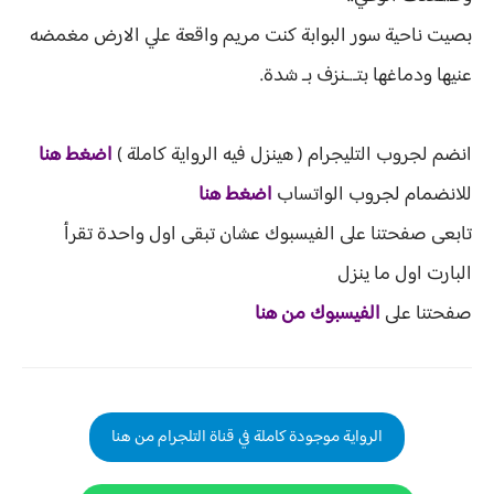
بصيت ناحية سور البوابة كنت مريم واقعة علي الارض مغمضه
عنيها ودماغها بتـ.ـنزف بـ شدة.
انضم لجروب التليجر
ام (
هينزل فيه الرواية كاملة )
اضغط هنا
للانضمام لجروب الواتساب
اضغط هنا
تابعى صفحتنا على الفيسبوك عشان تبقى اول واحدة تقرأ
البارت اول ما ينزل
صفحتنا على
الفيسبوك من هنا
الرواية موجودة كاملة في قناة التلجرام من هنا