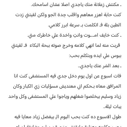
ـ مكنتش زعلانة منك ياجدي اصلا عشان اسامحك.
كنت حابة اهزر معاهم واقلب حِدة الجو ولكن لقيتني زدت
الطين بلة فـ اتكلمت بـ سرعة ابرر كلامي.
ـ كنت خايف امـ..ـوت وانتِ واخدة علي خاطرك مني.
قربت منه لما انهي كلامه وخرج صوته ببحة البكاء فـ لقيتني
ببوس علي ايده وبتكلم بحب:
ـ بعد الشر عنك ياجدي..
فات اسبوع عن اول يوم دخل جدي فيه المستشفى كنت انا
المرافق معاه بـحكم اني معنديش مسؤليات زي الكبار وكان
زياد وسليم بيخلصوا شغلهم وياجوا علي المستشفى وكل واحد
يبات ليلة..
طول الاسبوع ده كنت بحب اليوم الـِ بيفضل زياد معايا فيه