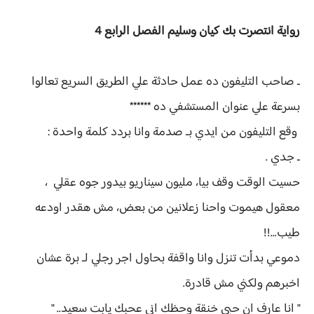
رواية
انتصرت بك كيان وسليم الفصل
الرابع 4
ـ صاحب التليفون ده عمل حادثة علي الطريق السريع تعالوا
بسرعة علي عنوان المستشفي ده ******
وقع التليفون من ايدي بـ صدمة وانا بردد كلمة واحدة :
ـ جدي .
حسيت الوقت وقف بيا، مليون سيناريو بيدور جوه عقلي ،
معقول هيموت واحنا زعلانين من بعض، مش هقدر اودعه
طيب...!!
دموعي بدأت تنزل وانا واقفة بحاول اجر رجلي لـ برة عشان
اخبرهم ولكني مش قادرة.
" انا عارف ان حبي خنقة وحظك اني عحبك يابت سعيد.. "