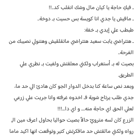
ـ فيكِ حاجة يا كيان مال وشك انقلب كد..!!
ـ مافيش يا جدي انا كويسة بس حسيت بـ دوخة..
طبطب علي إيدي بـ خفة:
ـ هتتراضي يابت سعيد هتتراضي ماتقلقيش وهتنولي نصيبك من
الفرحة..
بصيت له بـ أستغراب ولكني معلقتش ولفيت بـ نظري علي
الطريق.
وبعد نص ساعة كنا بدخل الدوار الجو كان هادئ الي حد ما،
جدي طلب يرتاح شوية فـ اخدوه غرفته وانا جريت علي زرعي
لعلي الحق اي حاجة منه.... و اي دا...!!!
الزرع كان لسه مترويّ حالاً بصيت حواليا بحاول اعرف مين الـِ
رواه ولكني مالقتش حد مافكرتش كتير وتوقعت انها اكيد ماما