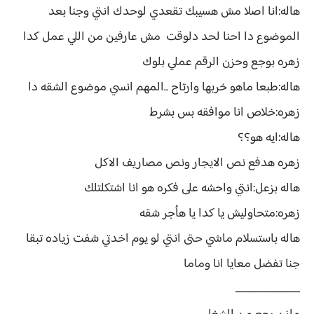
هاله:انا اصلا مش هسيبك تقعدي لوحدك انتي وجنا بعد
الموضوع دا احنا لحد دلوقت مش عارفين من اللي عمل كدا
زهره بوجع وحزن الرقم عملي بلوك
هاله:طبعا ماهو خربها وارتاح ..المهم انسي موضوع الشقه دا
زهره:خلاص انا موافقه بس بشرط
هاله:ايه هو؟؟
زهره هدفع نص الايجار ونص مصاريف الاكل
هاله بزعل:انتي واحشه على فكره هو انا اشتكلتلك
زهره:متحاوليش يا كدا يا هأجر شقه
هاله باستسلام ماشي حتى انتي لو يوم اخدتي شفت زياده تبقا
جنا تفضل معايا انا وماما
ـــــــــــــــــــــــ