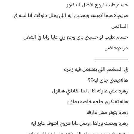
حسام:طيب نروح افضل للدكتور
مريم:لا هبقا كويسه وبعدين ايه اللي يقلل دلوقت انا لسه في
السادس
حسام :طيب لو حسيتي باي وجع رني عليا وانا في الشغل
مريم:حاضر
ــــــــــــــــــــــــــــ
في المطعم اللي بتشتغل فيه زهره
هاله:يعني جاي ليه؟؟
زهره:مش عارفه قال لما يقابلني هيقول
هاله:تفتكري حاجه خاصه بمازن
زهره بتوتر مش عارفه
زهره وبصت وراها ..وصل ..انا هروح اشوف عايز ايه