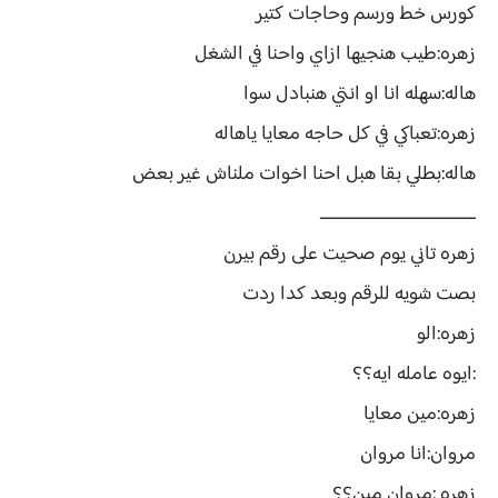
كورس خط ورسم وحاجات كتير
زهره:طيب هنجيها ازاي واحنا في الشغل
هاله:سهله انا او انتي هنبادل سوا
زهره:تعباكي في كل حاجه معايا ياهاله
هاله:بطلي بقا هبل احنا اخوات ملناش غير بعض
ـــــــــــــــــــــــــــــــــــ
زهره تاني يوم صحيت على رقم بيرن
بصت شويه للرقم وبعد كدا ردت
زهره:الو
:ايوه عامله ايه؟؟
زهره:مين معايا
مروان:انا مروان
زهره :مروان مين؟؟