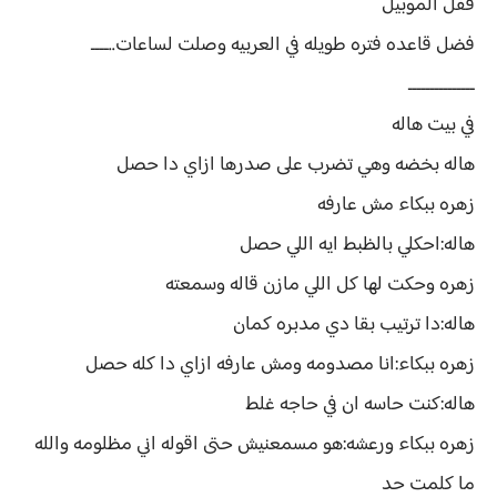
قفل الموبيل
فضل قاعده فتره طويله في العربيه وصلت لساعات..ــــ
ـــــــــــــــ
في بيت هاله
هاله بخضه وهي تضرب على صدرها ازاي دا حصل
زهره ببكاء مش عارفه
هاله:احكلي بالظبط ايه اللي حصل
زهره وحكت لها كل اللي مازن قاله وسمعته
هاله:دا ترتيب بقا دي مدبره كمان
زهره ببكاء:انا مصدومه ومش عارفه ازاي دا كله حصل
هاله:كنت حاسه ان في حاجه غلط
زهره ببكاء ورعشه:هو مسمعنيش حتى اقوله اني مظلومه والله
ما كلمت حد