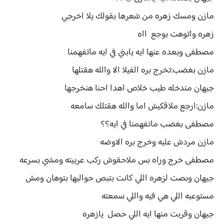
مازن ومسك زهره من شعرها بقولك يلا اخرجي
زهره واتوهت بوجع ااه
مصطفى وبعده عنها ايه يابني في ايه ماتفهمنا
مازن بغضب:تخرج بره الفيلا الا والله هقتلها
جيهان متدخله طيب خلاص اهدا احنا هنخرجها
مازن:ارجع ملاقكيش اما والله هقتلك سامعه
مصطفى بغضب ماتفهمنا في ايه؟؟
مازن مردش عليه وخرج بره الاوضه
مصطفى خرج وراه بس ملاحقوش ركب عربيته ومشي بسرعه
جيهان وبصت لزهره اللي كانت بتبص حواليها بتوهان ومش
مستوعبه اللي هي فيه واللي سمعته
جيهان وقربت منها ايه اللي حصل يازهره