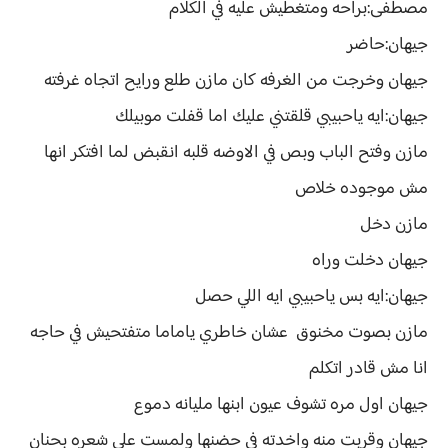
مصطفى:براحه ومتغطيش عليه في الكلام
جيهان:حاضر
جيهان وخرجت من الغرفه كان مازن طلع ورايح اتجاه غرفته
جيهان:ايه ياحبيبي قلقتني عليك اما قفلت موبيلك
مازن وفتح الباب وبص في الاوضه قلبه انقبض لما افتكر انها
مش موجوده خلاص
مازن دخل
جيهان دخلت وراه
جيهان:ايه بس ياحبيبي ايه اللي حصل
مازن بصوت مخنوق عشان خاطري ياماما متفتحيش في حاجه
انا مش قادر اتكلم
جيهان اول مره تشوف عيون ابنها مليانه دموع
جيهان وقربت منه واخدته في حضنها ولمست على شعره بحنان