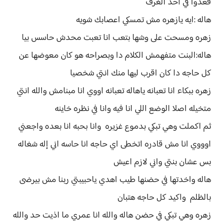
قعدوا في احد الغرف
هاله :ايه يازهره مش تمسكي اعصابك شويه
زهره ومسحت على وشها بتعب انا تعبت محدش حاسس بيا
هاله:البنت متفهمش الكلام دا وبصراحه هو كان معوضها عن
كل حاجه دا كان اقرب ليها منك انتي شخصيا
زهره ببكاء انا تعبانه ياهاله تعبانه اووي انا مبنامش والله انتي
متخيله اصلا الوضع اللي انا فيه وانا في نظره خاينه
ثم اكملت وهي تبكي بدموع غزيره وانا بحبه انا بعده واجعني
اوووي انا مش قادره اتخطى اي حاجه انا حاسه اني إله شغاله
بس عشان بنتي واني لازم اعيش
هاله واخدتها في حضنها طيب اهدي ياحبيبتي ربنا مش بيرضى
بالظلم واكيد كل حاجه هتبان
زهره وهي تبكي في حضن هاله والله انا عمري ما اذيت حد والله