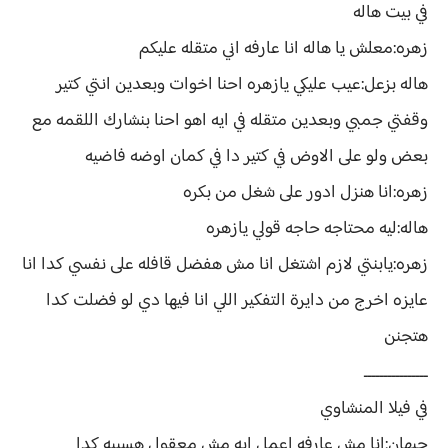
في بيت هاله
زهره:معلش يا هاله انا عارفه اني متقله عليكم
هاله بزعل:عيب عليكي يازهره احنا اخوات وبعدين انتي كتير
وقفتي جمبي وبعدين متقله في ايه اهو احنا بنشارك اللقمه مع
بعض ولو على الاوض في كتير دا في كمان اوضه فاضيه
زهره:انا هنزل ادور على شغل من بكره
هاله:ليه محتاجه حاجه قولي يازهره
زهره:يابنتي لازم اشتغل انا مش هفضل قافله على نفسي كدا انا
عايزه اخرج من دايرة التفكير اللي انا فيها دي لو فضلت كدا
هتجنن
ــــــــــــــــ
في فيلا المنشاوي
جيهان:انا مش عارفه اعمل ايه مش معقول هسيبه كدا