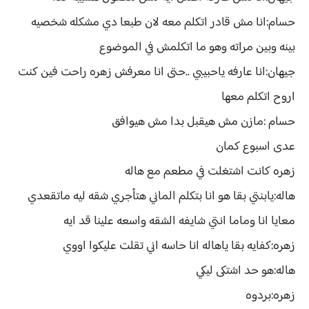
حسام:انا مش قادر اتكلم معه لان طبعا دي مشكله شخصيه
بينه وبين مراته وهو ما اتكلمش في الموضوع
جيهان:انا عارفه ياحبيبي ..حتى انا معرفش زهره راحت فين كنت
اروح اتكلم معها
حسام :مازن مش هيقبل بدا مش هيوافق
عدى اسبوع كمان
زهره كانت اشتغلت في مطعم مع هاله
هاله:يابنتي بقا هو انا بتكلم الماني هتأجري شقه ليه ماتقعدي
معايا انا وماما انتي شايفه الشقه واسعه علينا قد ايه
زهره:كفايه بقا ياهاله انا حاسه اني تقلت عليكوا اووي
هاله:هو حد اشتكى ليكي
زهره:بردوه