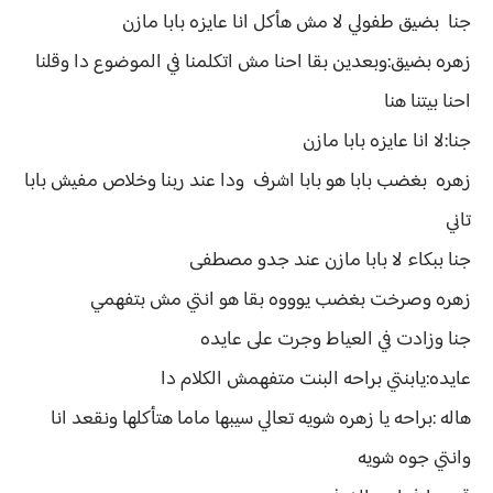
جنا بضيق طفولي لا مش هأكل انا عايزه بابا مازن
زهره بضيق:وبعدين بقا احنا مش اتكلمنا في الموضوع دا وقلنا
احنا بيتنا هنا
جنا:لا انا عايزه بابا مازن
زهره بغضب بابا هو بابا اشرف ودا عند ربنا وخلاص مفيش بابا
تاني
جنا ببكاء لا بابا مازن عند جدو مصطفى
زهره وصرخت بغضب يوووه بقا هو انتي مش بتفهمي
جنا وزادت في العياط وجرت على عايده
عايده:يابنتي براحه البنت متفهمش الكلام دا
هاله :براحه يا زهره شويه تعالي سيبها ماما هتأكلها ونقعد انا
وانتي جوه شويه