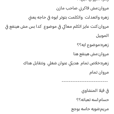
مروان:مش فاكرني صاحب مازن
زهره واتعدلت واتكلمت بتوتر ايوه في حاجه يعني
مروان:كنت عايز اتكلم معاكي في موضوع كدا بس مش هينفع في
الموبيل
زهره:موضوع ايه؟؟
مروان:مش هينفع هنا
زهره:خلاص تمام هديكي عنوان شغلي ونتقابل هناك
مروان تمام
--------------------------
في فيلا المنشاوي
حسام:لسه تعبانه؟؟
مريم:شويه حاسه بوجع