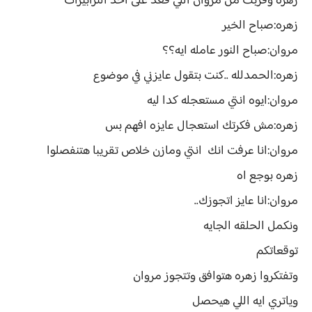
زهره وقربت من مروان اللي قعد على احد الترابيزات
زهره:صباح الخير
مروان:صباح النور عامله ايه؟؟
زهره:الحمدلله ..كنت بتقول عايزني في موضوع
مروان:ايوه انتي مستعجله كدا ليه
زهره:مش فكرتك استعجال عايزه افهم بس
مروان:انا عرفت انك انتي ومازن خلاص تقريبا هتنفصلوا
زهره بوجع اه
مروان:انا عايز اتجوزك..
ونكمل الحلقه الجايه
توقعاتكم
وتفتكروا زهره هتوافق وتتجوز مروان
وياتري ايه اللي هيحصل