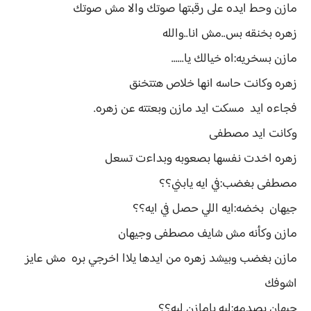
مازن وحط ايده على رقبتها صوتك والا مش صوتك
زهره بخنقه بس..مش انا..والله
مازن بسخريه:اه خيالك يا......
زهره وكانت حاسه انها خلاص هتتخنق
فجاءه ايد مسكت ايد مازن وبعتته عن زهره.
وكانت ايد مصطفى
زهره اخدت نفسها بصعوبه وبداءت تسعل
مصطفى بغضب:في ايه يابني؟؟
جيهان بخضه:ايه اللي حصل في ايه؟؟
مازن وكأنه مش شايف مصطفى وجيهان
مازن بغضب وبيشد زهره من ايدها يلاا اخرجي بره مش عايز
اشوفك
جيهان بصدمه:ليه يامازن ليه؟؟