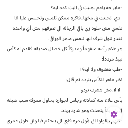
-مابراحه ياعم ..هبيت في البت كده ليه؟
-دي اتجننت في مخها…فاكره ممكن تلمس وتحسس عليا انا
نفسي مش حلوه زي باقي الرجاله الي تعرفهم مش أي واحده
تقدر تنول شرف انها تلمس ماهر الوراقي.
هز علاء رأسه متفهماً ومدركاً كل خصال صديقه فقدم له كأس
نبيذ مردداً:
-طب هتشوف ولا ايه؟!
نظر ماهر للكأس بتردد ثم قال:
-لا لا..مش هشرب بردوا
يأس علاء منه كعادته وجلس لجواره يحاول معرفه سبب ضيقه
إلى ان بدأ يتحدث وهو شارد يردد:
-كلهم بيقولوا اني لأول مره قلبي الي يتحكم فيا واني طول عمري