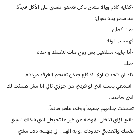
-كفايه كلام ويالا عشان ناكل فتحتوا نفسي على الأكل فجأة.
مد ماهر يده يقول:
-وانا كمان
فهمست لونا:
-أنا جايبه معلقتين بس روح هات لنفسك واحده
-ها…
كاد ان يتحدث لولا اندفاع جيلان تقتحم الغرفه مرددة:
-اسمعي ياست انتي لو قربتي من جوزي تاني انا مش هسكت لك
انتي سامعه.
تجعدت جباههم جميعاً ووقف ماهو هاتفاً:
-انتي ازاي تدخلي الاوضه من غير ما تخبطي انتي شكلك نسيتي
نفسك واتعديتي حدودك ..وايه الهبل الي بتهبليه ده…امشي