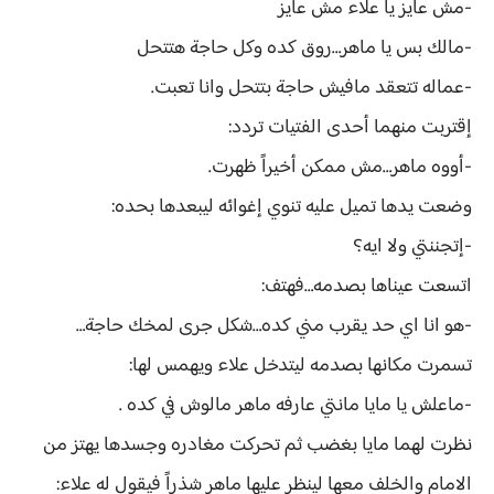
-مش عايز يا علاء مش عايز
-مالك بس يا ماهر…روق كده وكل حاجة هتتحل
-عماله تتعقد مافيش حاجة بتتحل وانا تعبت.
إقتربت منهما أحدى الفتيات تردد:
-أووه ماهر…مش ممكن أخيراً ظهرت.
وضعت يدها تميل عليه تنوي إغوائه ليبعدها بحده:
-إتجننتي ولا ايه؟
اتسعت عيناها بصدمه…فهتف:
-هو انا اي حد يقرب مني كده…شكل جرى لمخك حاجة…
تسمرت مكانها بصدمه ليتدخل علاء ويهمس لها:
-ماعلش يا مايا مانتي عارفه ماهر مالوش في كده .
نظرت لهما مايا بغضب ثم تحركت مغادره وجسدها يهتز من
الامام والخلف معها لينظر عليها ماهر شذراً فيقول له علاء: