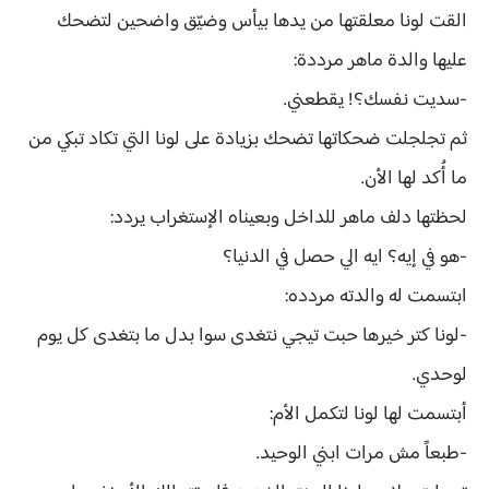
القت لونا معلقتها من يدها بيأس وضيّق واضحين لتضحك
عليها والدة ماهر مرددة:
-سديت نفسك؟! يقطعني.
ثم تجلجلت ضحكاتها تضحك بزيادة على لونا التي تكاد تبكي من
ما أُكد لها الأن.
لحظتها دلف ماهر للداخل وبعيناه الإستغراب يردد:
-هو في إيه؟ ايه الي حصل في الدنيا؟
ابتسمت له والدته مردده:
-لونا كتر خيرها حبت تيجي نتغدى سوا بدل ما بتغدى كل يوم
لوحدي.
أبتسمت لها لونا لتكمل الأم:
-طبعاً مش مرات ابني الوحيد.