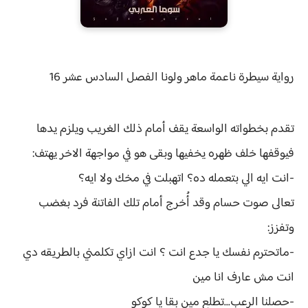
رواية
سيطرة ناعمة ماهر ولونا الفصل
السادس عشر 16
تقدم بخطواته الواسعة يقف أمام ذلك الغريب ويلزم يدها
فيوقفها خلف ظهره يخفيها وبقى هو في مواجهة الاخر يهتف:
-انت ايه الي بتعمله ده؟ اتهبلت في مخك ولا ايه؟
تعالى صوت حسام وقد أُخرج أمام تلك الفاتنة فرد بغضب
وتفزز:
-ماتحترم نفسك يا جدع انت ؟ انت ازاي تكلمني بالطريقه دي
انت مش عارف انا مين
-حصلنا الرعب...تطلع مين بقا يا كوكو