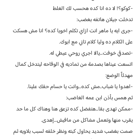
-كوكو؟! لا ده انا كده هحسب لك الغلط
تدخلت جيلان هاتفه بغضب:
-جرى ايه يا ماهر انت ازاي تكلم اخويا كده؟ انا مش هسكت
على الكلام ده وليا كلام تاني مع ابوك.
-تصدقي خوفت...يالا اجري روحي عيطي له.
اتسعت عيناها بصدمة من تماديه في الوقاحه ليتدخل كمال
مهدئاً الوضع:
-اهدوا يا شباب..مش كده...وانت يا حسام حقك علينا.
ثم همس بأذن ابن عمه الغاضب:
-ممكن تهدى بقا...هتفضل كده تزعق هنا وهناك كل ما حد
يقرب منها وتعمل مشاكل من مافيش...إهدى.
صمت بغضب شديد يحاول كبته ونظر خلفه لسبب بلاويه ثم