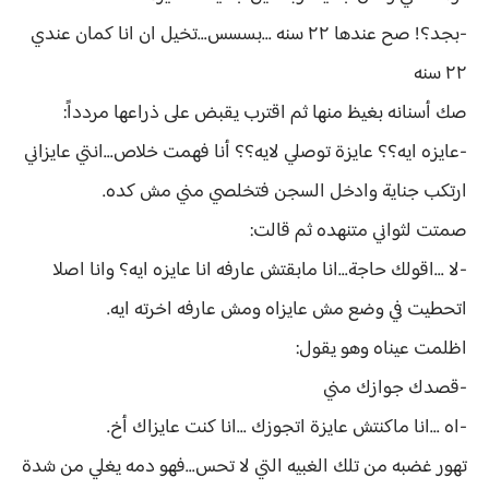
-بجد؟! صح عندها ٢٢ سنه ...بسسس...تخيل ان انا كمان عندي
٢٢ سنه
صك أسنانه بغيظ منها ثم اقترب يقبض على ذراعها مردداً:
-عايزه ايه؟؟ عايزة توصلي لايه؟؟ أنا فهمت خلاص...انتي عايزاني
ارتكب جناية وادخل السجن فتخلصي مني مش كده.
صمتت لثواني متنهده ثم قالت:
-لا ...اقولك حاجة...انا مابقتش عارفه انا عايزه ايه؟ وانا اصلا
اتحطيت في وضع مش عايزاه ومش عارفه اخرته ايه.
اظلمت عيناه وهو يقول:
-قصدك جوازك مني
-اه ...انا ماكنتش عايزة اتجوزك ...انا كنت عايزاك أخ.
تهور غضبه من تلك الغبيه التي لا تحس...فهو دمه يغلي من شدة