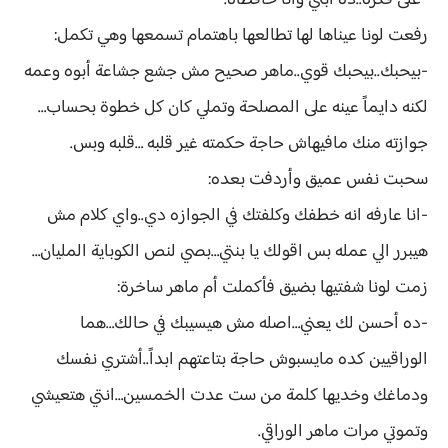
-على فكرة..ده ابني وانا حافظاه.
رفعت لونا عيناها لها تطالعها باهتمام تسمعها وهي تكمل:
-بيحبك..بيحبك قوي..ماهر صحيح مش جشع جشاعة أبوه وعمه
لكنه دايماً عينه على المصلحة وتملي كان كل خطوة بحساب…
جوازته منك مافيهاش حاجة حكمته غير قلبه …قلبه وبس.
سحبت نفس عميق وأردفت بعده:
-انا عارفه انه خطفك وكلفتك في الجوازه دي..واي كلام مش
هيبرر الي عمله بس اقولك يا بنتي…بصي لنص الكوباية المليان…
زمت لونا شفتيها بضيق فأكملت أم ماهر ساخرة:
-ده أحسن لك يعني…اصله مش هيسيبك في حالك…هما
الوراقيين كده مايسبوش حاجة بتاعتهم ابداً..أشتري نفسك
ودماغك وخديها كلمة من ست عدت الخمسين…انتي هتعيشي
وتموتي مرات ماهر الوراقي.