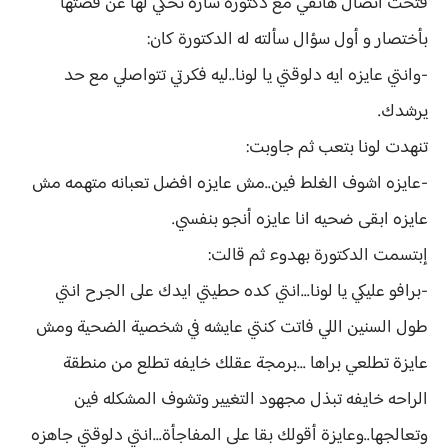
فتحت اتصال هاتفي مع دكتورة ساره تحكي لها عن قصتها
بأختصار و أول سؤال سألته له الدكتورة كان:
-وانتي عايزه ايه دلوقتي يا لونا..ليه فكرتي تتواصلي مع حد
يرشدك.
تنهدت لونا بتعب ثم جاوبت:
-عايزه اشوف الغلط فين..مش عايزه افضل تعبانه متهمه مش
عايزه ابقى ضحيه انا عايزه أنجو بنفسي.
إبتسمت الدكتورة بهدوء ثم قالت:
-برافو عليكي يا لونا...انتي كده حطيتي ايدك على الجرح انتي
طول السنين اللي فاتت كنتي عايشه في شخصية الضحية ومش
عايزة تطلعي براها ...برمجة عقلك خايفه تطلع من منطقة
الراحه خايفه تبذل مجهود التغيير وتشوف المشكله فين
وتعالجها..وعايزة أقولك بقا على المفاجأة...انتي دلوقتي جاهزه