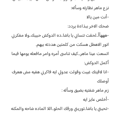
نزع ماهر نظارته وسأله:
-أنت مين يالا
ضحك الاخر ببذاءة يردد:
-هههأأ..لحقت تنساني يا باشا..ده الدوكش حبيبك..ولا مفكرني
انور الاهطل هسكت من كلمتين هددته بيهم.
اتسعت عينا ماهر…كيف تناسى أمره وامر مافعله يومها فيما
أكمل الدوكش:
-انا لاقيتك غيبت وقولت عدولي ايه فاكرني هفيه مش هعرف
أوصلك
زم ماهر شفتيه بضيق وسأله :
-أخلص عايز ايه
-تحيني يا باشا..توريني ورقك الحلو..اللا الماده شاحه والمكنه