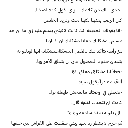
تحسب انه قد يجلطه وصرخ فيها بأعين جاحظة:
-خدي بالك من كلامك ...ازاي تقولي كده اصلااا.
كان الرعب يقتلها لكنها ملت وتريد الخلاص:
-انا بقولك الحقيقة انت نزلت لاقيتني بسلم عليه زي ما اي حد
بيسلم....مشكلتك معايا مشكلتك ان انا لونا.
هز رأسه بتأكد تلك بالفعل المشكلة...مشكلته انها لونا..وانه
يتعدى حدود المعقول مان ان يتعلق الأمر بها.
-فعلاً انا مشكلتي معاكي انتي..
ألتفّ مغادراً يقول بتنيه:
-تفضلي في اوضتك مالمحش طيفك برا..
كادت ان تتحدث لكنهه قال:
-الي بقوله يتنفذ سامعه ولا لا؟
ثم خرج لا ينتظر رد منها وهي سقطت على الفراش من خلفها