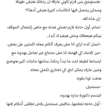
-هتستوعبي بس لازم تكوني عارفة ان رحلتك هتبقى طويلة
وممكن يحصل فيها انتكاسات كتيرة هتبقى أدها؟!
-إن شاءالله.
-تمام...أول حاجة لازم تعملي هدنه مع ماهر...إشتعال الموقف
بينكم هيعطلك ومش هيفيدك أبدا...
-اعمل كده ازاي انا مش بعرف أتكلم معاه كلمتين على بعض.
-من كلامك الي فهمته انا مش محتاج غير تعامل بهدوء مع
ابتسامة لطيفه لحد ما نبدأ رحلتنا...ساعتها حاجات كتير هتوضح
ومين عارف يمكن انتي الي تختاري تكملي معاه.
هتفت لونا بقوه:
-مستحيل.
لتبتسم دكتورة ساره بهدوء:
-أول حاجه نتعلمها...مافيش مستحيل بلاش تطلقي أحكام لانها