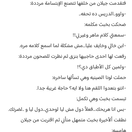
فتقدمت جيلان من خلفها تتصنع الإبتسامة مرددة:
-واوو..الدريس ده تحفه..
ضحكت بخبث مكلمه:
-سمعتي كلام ماهر وغيرتي!!
-ابن خالي وخايف عليا...مش مشكلة لما اسمع كلامه مره.
رفعت لها احدى حاجبيها بنزق ثم نظرت للصحون مرددة:
-ولمين كل الأطباق دي؟!
حملت لونا الصينيه وهي تسألها ساخره:
-انتو بتعدوا اللقم هنا ولا ايه؟ حاجة غريبة جدا.
تبسمت بخبث وهي تكمل:
-بس انا هريحك...فعلاً دول مش ليا لوحدي..دول ليا و ..لضرتك.
نطقت ألأخيرة بخبث متمهل متأني ثم اقتربت من جيلان
هامسه: