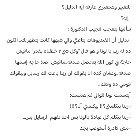
للتغيير وهتتغيري عارفه ايه الدليل؟
-إيه؟
سألتها بتعجب لتجيب الدكتورة :
-بدليل أن الفيديوهات بتاعتي والي شبهها كانت بتطهرلك.. الكون
ده له رب يا لونا و هو قال "وكل شيء خلقناه بقدر" مافيش
حاجة في كون الله بتحصل صدفه..مافيش اصلا حاجه إسمها
صدفه..وعشان كده انا بقولك ان ربنا باعت لك رسايل وبيقولك
قومي ده وقتك...
أبتسمت لونا لثواني ثم همست:
-ربنا بيكلمني؟!! بيكلمني أنا؟!!!
-ربنا بيكلم كل عبادة يالونا بس احنا نفهم الرسايل بس..
-مش قادرة أستوعب بجد