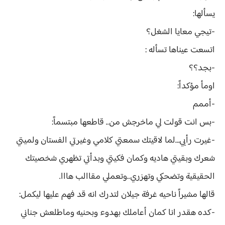
يسألها:
-تيجي معايا الشغل؟
اتسعت عيناها تسأله :
-بجد؟؟
اومأ مؤكداً:
-أممم
-بس انت قولت لي ماخرجش من.. قاطعها مبتسماً:
-غيرت رأيي…لما لاقيتك سمعتي كلامي وغيرتي الفستان ولميتي
شعرك وبقيتي هاديه وكمان فكيتي وبدأتي تظهري شخصيتك
الحقيقية وتضحكي وتهزري..وتعملي مقاالب هااا.
قالها مشيراً ناحيه غرفة جيلان لتدرك انه قد فهم عليها ليكمل:
-كده هقدر انا كمان أعاملك بهدوء وبحنيه وماطلعش جناني