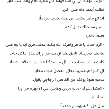
-قولت لجدك ان الي انت قولته كان مجرد كلام وانك كنت عايز
تطلب أيدها منه مش اكتر…
اندفع ماهر يقترب من عمه يضرب مردداً:
-مين سمحلك تقول كده.
فهتف فاخر:
-الزم حدك يا ماهر واعرف انك بتكلم عمك…جرى ايه يا بيه مش
عاجبك كمان…انا الحق عليا اني بلم من وراك..بدل ماكل حاجه
كانت تبوظ…صحة جدك الي ما صدقنا تتحسن وعلاقتنا وشغلنا
الي كانوا هيتدمروا…تعالى اتفضل شوف معايا.
سحبه عنوة يوقفه عن الفاصل الزجاجي يقول:
-اتفضل شوف جدك مرمي وعايش على الأجهزة من ورا
عمايلك…
مال على اذنه يهمس مهدداً: