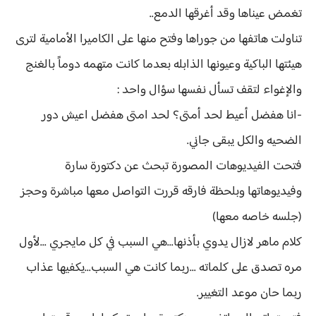
تغمض عيناها وقد أغرقها الدمع..
تناولت هاتفها من جوراها وفتح منها على الكاميرا الأمامية لترى
هيئتها الباكية وعيونها الذابله بعدما كانت متهمه دوماً بالغنج
والإغواء لتقف تسأل نفسها سؤال واحد :
-انا هفضل أعيط لحد أمتى؟ لحد امتى هفضل اعيش دور
الضحيه والكل يبقى جاني.
فتحت الفيديوهات المصورة تبحث عن دكتورة سارة
وفيديوهاتها وبلحظة فارقه قررت التواصل معها مباشرة وحجز
(جلسه خاصه معها)
كلام ماهر لازال يدوي بأذنها...هي السبب في كل مايجري ...لأول
مره تصدق على كلماته ...ربما كانت هي السبب...يكفيها عذاب
ربما حان موعد التغيير.