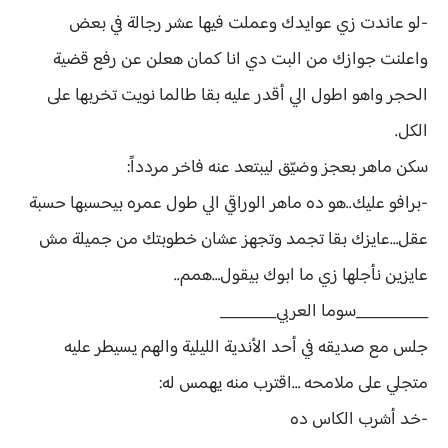
-لو عاندت زي عوايدك وعملت فيها عشر رجالة في بعض
واعلنت جوازك من البت دي انا كمان هعلن عن رفع قضية
الحجر واهو اطول الي أقدر عليه بقا طالما نويت تخربها على
الكل.
سكن ماهر بعجز وضيّق ليبتعد عنه فاخر مردداً:
-برافو عليك..هو ده ماهر الوراقي الي طول عمره بيحسبها حسبة
عقل…عايزك بقا تجمد وتجهز عشان خطوبتك من جميلة مش
عايزين نأجلها زي ما ابوك بيقول…همم..
_________سوما العربي_______
جلس مع صديقه في أحد الأندية الليلية والهم يسيطر عليه
متجلي على ملامحه …اقترب منه يهمس له:
-خد أشرب الكاس ده