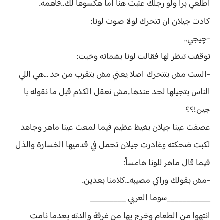
اطلعي برا ولو رجلك عتبت هنا اما هكسوها لك..فاهمه.
كادت جيلان ان تتحرك لولا صوت لونا:
-چيجي..
توقفت تنظر لها فقالت لونا بشماته وخبث:
-الست مش بتتحرك اصلا يعني مش بتقرب من حد …هي اللي
الناس بتجيلها لحد عندها..مش نعقل الكلام قبل ما نقوله يا
جين!؟؟
عصفت عينا جيلان بغيظ عظيم فيما لمعت عينا ماهر وجاهد
لكبت ضحكته وغادرت جيلان تحمل في قدميها الخسارة والذل
فيما قال ماهر للونا هامساً:
-مش بقولك وراكي مصيبه…كلامنا بعدين.
___________سوما العربي _________
انتهوا من الطعام وخرج بها من غرفة والدته بعدما نامت