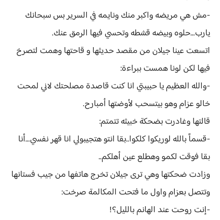
-مش هي مريضه واكبر منك ونايمه في السرير بس سبحانك
يارب...حلوه وبيضه قشطه وتحسي فيها الرمق عنك.
اتسعت عينا جيلان من مقصد حديثها و قاحتها وهمت لتصرخ
فيها لكن لونا همست ببراءة:
-والله العظيم يا حبيبتي انا كنت قاصدة مصلحتك لاني لمحت
خالو عزام وهو بيتسحب لأوضتها أمبارح.
قالتها وغادرت بضحكة خبيثه تتمتم:
-قسماً بالله لوريكوا كلكوا..بقا انتو هتجيبولي انا قهر نفسي...أنا
بقا فوقت لكمو وهطلع عين أهلكم..
وزادت ضحكتها وهي ترى جيلان تخرج هاتفها من جيب فستانها
وتتصل بعزام واول ما فتحت المكالمة صرخت:
-إنت روحت عند الهانم بالليل؟!