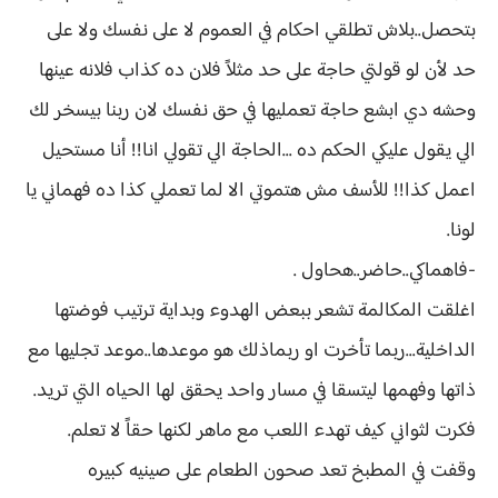
بتحصل..بلاش تطلقي احكام في العموم لا على نفسك ولا على
حد لأن لو قولتي حاجة على حد مثلاً فلان ده كذاب فلانه عينها
وحشه دي ابشع حاجة تعمليها في حق نفسك لان ربنا بيسخر لك
الي يقول عليكي الحكم ده ...الحاجة الي تقولي انا!! أنا مستحيل
اعمل كذا!! للأسف مش هتموتي الا لما تعملي كذا ده فهماني يا
لونا.
-فاهماكي..حاضر..هحاول .
اغلقت المكالمة تشعر ببعض الهدوء وبداية ترتيب فوضتها
الداخلية...ربما تأخرت او ربماذلك هو موعدها..موعد تجليها مع
ذاتها وفهمها ليتسقا في مسار واحد يحقق لها الحياه التي تريد.
فكرت لثواني كيف تهدء اللعب مع ماهر لكنها حقاً لا تعلم.
وقفت في المطبخ تعد صحون الطعام على صينيه كبيره