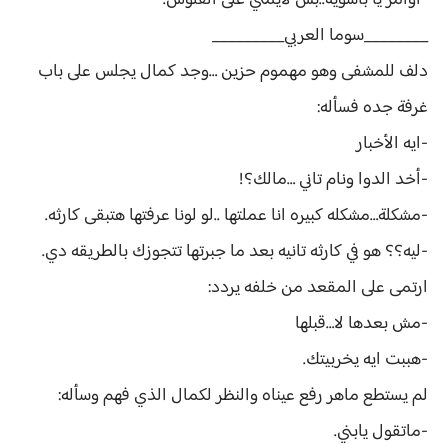
-أوامر يا باشويه..بس لايمني على الفلوس.
________سوما العربي_________
دلف للمشفى وهو مهموم حزين …وجد كمال يجلس على باب
غرفة جده فسأله:
-ايه الأخبار
-أخد الدوا ونام تاني …مالك؟!
-مشكلة…مشكله كبيره انا عملتها ..لو لونا عرفتها هتبقى كارثه.
-ليه؟؟ هو في كارثه تانيه بعد ما جبرتها تتجوزك بالطريقه دي.
ارتمى على المقعد من خلفه يردد:
-مش بعدها لا…قبلها
-هببت ايه يخربيتك.
لم يستطع ماهر رفع عيناه والنظر لكمال الذي فهم وسأله:
-ماتقول يابني.