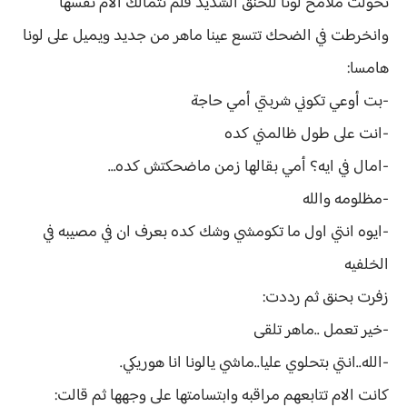
تحولت ملامح لونا للحنق الشديد فلم تتمالك الأم نفسها
وانخرطت في الضحك تتسع عينا ماهر من جديد ويميل على لونا
هامسا:
-بت أوعي تكوني شربتي أمي حاجة
-انت على طول ظالمني كده
-امال في ايه؟ أمي بقالها زمن ماضحكتش كده…
-مظلومه والله
-ايوه انتي اول ما تكومشي وشك كده بعرف ان في مصيبه في
الخلفيه
زفرت بحنق ثم رددت:
-خير تعمل ..ماهر تلقى
-الله..انتي بتحلوي عليا..ماشي يالونا انا هوريكي.
كانت الام تتابعهم مراقبه وابتسامتها على وجهها ثم قالت: