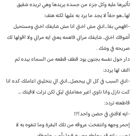
تأثيرها عليه وكل جزء من جسده يريدها وهي تريده شقيق
لها...هو حقاً لا يجد ما يرد به عليها لكنه هتف:
-افهمي بقا...انتي مش اختي انا مش شايفك اختي ومستحيل
أشوفك اختي.. شايفك مراتي فاهمه يعني ايه مراتي ولا اقولها لك
صريحه في وشك .
دار حول نفسه بجنون يود قطف قطعه من السماء بيده ثم
التف لها يردد:
-انتي السبب في كل الي بيحصل...انتي الي بتخليني اعاملك كده انا
كنت نازل وانا ناوي اغير معاملتي ليكي لكن نزلت لاقيتك ...
قاطعته تردد:
-ايه لاقتني في حضن واحد؟!!
إحمر وجهه وانتفخت عروقه من تلك البقرة وما تتفوه به لا