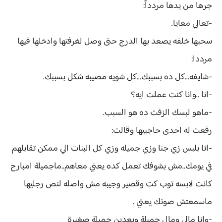
جرها من يدها مردداً:
-تعالي معايا.
سحبها خلفه يصعد بها الدرج حتى وصل لغرفتها وادخلها فيها
مرددا:
-شايفه...كل ده بسببك...كل شويه مصيبه شكل بسببك.
-انا ..وانا كنت عملت ايه؟
-ماهو لبسك الزفت ده هو السبب.
رفعت له احدى حاجبيها وقالت:
-انا بلبس زي جنا وزي جميله وزي كل البنات الي ممكن تقابلهم
في يومك..مش بشوفك تعمل كده يعني معاهم..ماجميلة امبارح
كانت لابسه توب كت وقصير وجيبه مش واصله لنص رجليها
ماسمعتش صوتك يعني .
-وانا مالي ومال جميلة وبعدين جميلة صغيرة