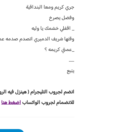
جري كريم ومعا البنداقية
وفضل يصرخ
_ اقفلي خشمك يا وليه
وقتها شريف الدميري اتصدم صدمه عم
_عمتي كريمه ؟
......
يتبع
انضم لجروب ا
لتليجرام ( هينزل ف
يه الرو
للانضمام لجروب الواتساب
اضغط هنا