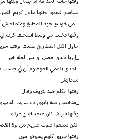
وقتها جات الخدامه ام جمال وبنتها م
معاهم الفطور وقتها حاول كريم التح
_ مي خوشي جوة المطبخ ومتطلعيش أنت
وقتها دخلت مي وسط استحلف كريم لي
حاول الكل الفطار في صمت وقتها شريف
_لي يا ولدي حصل اي بس لعله خير
_اهدى ياعمي الموضوع أن في چيست مهم
متخافِش
وقتها اتكلم فهد بتريقه وقال
_متخفش عليه يابوي ده شريف الدمير
وقتها شريف كان هيمسك في عراك
لكن سمعوا صوت صريخ من برة القص
وقتها جريوا كلهم يشوفوا مين