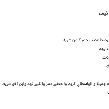
الأوضة
وضة وسط غضب جميلة من شريف
ت ليهم
اجتة
ك
ره جميلة و الواسطاني كريم والصغير عمر والكبير فهد وابن اخو شريف 
ت