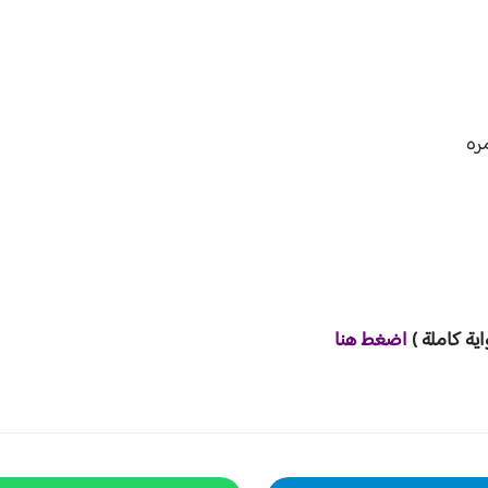
ره
اية ك
املة )
ا
ض
غط هنا