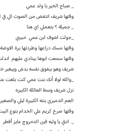
_ صباح الخير يا ولد عمي
وقتها شريف انتفض من الصوت الي في 
_ جميلة ؟ بتعملي اي هنا
_جولت اشوف ابن عمي حبيبي
وقتها مسك دراعها وطردتها برة الا
وقتها سمعت ابوها بينادي عليهم اندل
شريف وهو بيفوق نفسه بدش وييغير خل
_والله لولا أنك بنت عمي كنت بلغت عن
نزل شريف وسط العائلة الكبيره
العم الدميري بنته الكبيرة ليلي والصغي
وقتها صرخ كريم علي الخدام بتوع البي
_ انتي يا وليه فين الدحروج عايز أفطر