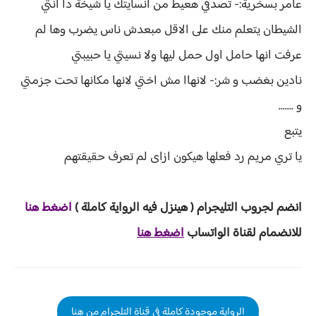
عامر بسخرية:- تصدقي هعيط من انسايتك يا شيخة دا انتي
الشيطان يتعلم منك على الاقل مبعدش ناس يضرب وها لم
عرفت انها حامل اول حمل ليها ولا نسيتي يا حبيبتي
نادين بغضب و شر:- لانهاا مش اختي لانها مكانها تحت جزمتي
و .......
يتبع
يا تري مريم رد فعلها هيكون ازاى لم تعرف حقيقتهم
انضم لجروب ا
لتليجرام ( هينزل ف
يه الرواية ك
املة )
ا
ض
غط هنا
للانضمام لقناة الواتساب
اضغط هنا
الرواية موجودة كاملة في قناة التلجرام من هنا