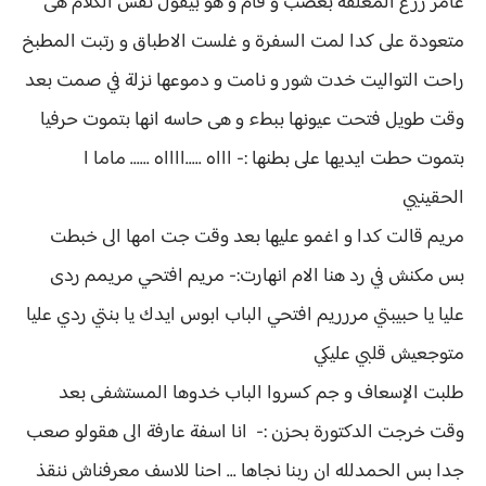
عامر رزع المعلقة بغضب و قام و هو بيقول نفس الكلام هى
متعودة على كدا لمت السفرة و غلست الاطباق و رتبت المطبخ
راحت التواليت خدت شور و نامت و دموعها نزلة في صمت بعد
وقت طويل فتحت عيونها ببطء و هى حاسه انها بتموت حرفيا
بتموت حطت ايديها على بطنها :- اااه .....ااااه ...... ماما ا
الحقينيي
مريم قالت كدا و اغمو عليها بعد وقت جت امها الى خبطت
بس مكنش في رد هنا الام انهارت:- مريم افتحي مريمم ردى
عليا يا حبيبتي مررريم افتحي الباب ابوس ايدك يا بنتي ردي عليا
متوجعيش قلبي عليكي
طلبت الإسعاف و جم كسروا الباب خدوها المستشفى بعد
وقت خرجت الدكتورة بحزن :- انا اسفة عارفة الى هقولو صعب
جدا بس الحمدلله ان ربنا نجاها ... احنا للاسف معرفناش ننقذ