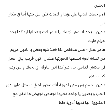
الجنين
الام حطت ايديها على بؤها و قعدت تبكي على بنتها أما في مكان
تاني
نادين :- بجد انا مش فهمك يا عامر انت بتعملها ليه كدا بجد
حرام عليك
عامر بملل:- مش هنخلص بقا فعلا شبه بعض يا نادين مريم
دى تسلية لعبة ابسطها اتجوزتها علشان اكون قريب ليكي اعمل
اي مكنش قدامي حل غير كدا انتي عارفه انى بحبك و من رغم
كدا سبتني
نادين:- ممم بس مش لدرجة أنك تتجوز اختي و تمثل عليها دور
الحب و بعدين يا جاحد تخليها تجه.ض تجهض.ها تتفق مع
الدكتورة انها تديها أدوية غلط