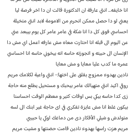
انا خايفه... انتي عارفة ان الدكتورة قالت ان دا اخر فرصة ليا
يعني لو دا حصل ممكن انحرم من الامومة لابد انتي متخيلة
احساسي فوق كل دا انا شكة في عامر عامر كل يوم بيبعد عني
عن اليوم الى قبله انا احتارت معاه مش عارفه اعمل اي مش دا
الإنسان الى حبيته و اتجوزته حاسه انه بيخوني حاسه انا احساسي
عمره ما كدب عليا معايا و مش معايا
نادين بهدوء ممزوج بقلق على اختها:- انتي واعية لكلامك مريم
روقي اكيد انتي متهيالك عامر بيحبك و مستحيل يطلع منه حاجة
زى كدا حاسه بيكي بس اوقات كتير و معظم الوقت احساسنا
بيكون غلط انا مش عايزة تفكري في اى حاجة غير ابنك الى لسه
متولدش و شيلي الأفكار دى من دماغك اوكي يا حبيبي
مريم هزت راسها بهدوء نادين قامت حضنتها و مشيت مريم