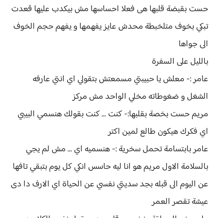
حست بقبضة قلبها هى فعلا احساسها مش بيكدب عليها قعدت
تبكي بخوف متلخبطة محدش عايز يفهمها و يفهم حجم الخوف
الى جواها
بالليل على السفرة
عامر :- معلش يا حبيبتي مسمعتش بتقولي اي انتي عارفه
الشغل و ضغوطاته مخلي الواحد مش مركز
مريم حست بخصة بقلبها:- كنت ... كنت بقولك هنسمي البيبي
اي فكرك هيكون طالع لمين اكتر
عامر بابتسامة تحمل سخرية :- هنسميه اي ... مش لم يجي
بالسلامة الاول مريم هو انا ليه حاسس انكي كل يوم بتبقي تافها
عن اليوم الى قبله بجد سديتي نفسي عن الحياة اي الارف دا دى
عيشة تقصر العمر