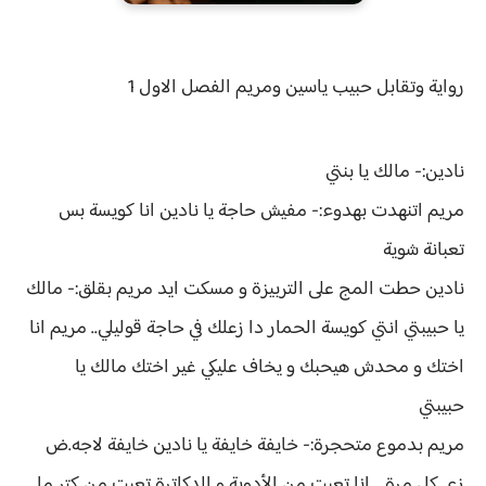
رواية
وتقابل حبيب ياسين ومريم الفصل الاول 1
نادين:- مالك يا بنتي
مريم اتنهدت بهدوء:- مفيش حاجة يا نادين انا كويسة بس
تعبانة شوية
نادين حطت المج على التربيزة و مسكت ايد مريم بقلق:- مالك
يا حبيبتي انتي كويسة الحمار دا زعلك في حاجة قوليلي.. مريم انا
اختك و محدش هيحبك و يخاف عليكي غير اختك مالك يا
حبيبتي
مريم بدموع متحجرة:- خايفة خايفة يا نادين خايفة لاجه.ض
زى كل مرة .. انا تعبت من الأدوية و الدكاترة تعبت من كتر ما