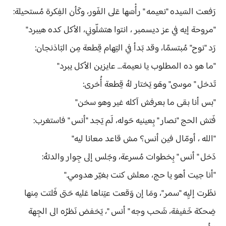
رَفعت السَيده "نعيمه " رأْسَها عَلى الفَور، وكَأن الفِكرة مُستحيلة:
"مروحة إيه في عز ديسمبر ، انتوا هتشلّوني، الأكل كده هيبرد"
رَد "نوح" مُبتسمًا، وقد بَدأ في التِهام قِطعة مِن البَاذنجان:
"ما هو ده المطلوب يا نعيمة... عايزين الأكل يبرد"
تَدخل " موسى" وهَو يَختار لهُ قِطعة أُخرى:
"بس أنا بقى ما بعرفش آكله غير وهو سخن"
فَتش الحج "نصار " بِعينيه حَوله، لَم يَجد "أنس " فاستغرب:
"الله ، أومّال فين أنس؟ مش قاعد معانا ليه"
دَخل " أنس " بِخطوات مُسرعة، وجَلس إلى جِوار والدتهُ:
"أنا جيت أهو يا حج، معلش كنت بغيّر هدومي."
نظَرت إليِه "سمر"، ومَا إن وَقعت عيَناها عَليه حَتى فَلتت مِنها
ضِحكة خَفيفة، شَحب وجه " أنس "، يَخفض نَظرُه الى الجِهة