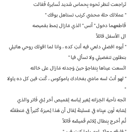
تَراجعت تَنظر نَحوه بِحماس شَديد تُسايرهُ فَقالت
" عملالك حلة محشي كرنب تستاهل بوقك "
قَاطعهما دخول " أنس " الذي مَازال يَمط بقميصه
الى الأسفل قائلاً
" أيوه افضلي دلعي فيه أنتِ كده ، وانا لما اقولك روحي هاتيلي
بنطلون تنفضيلي ولا تسألي فيا "
اتَسعت عيناها بِتفاجؤ حينَ وَجدته مَازال على حَالته
" لهو أنتَ لسه ماشي بفخادك ياموكوس ، كُنت فين كل ده ياولا
"
اتَجه ناَحية الخِزانه يُغير لِباسه لِقميص أخر بُني فَاتر والذي
يُشابه لَون عيِناه في عَسليتهُ يُقال أن هَذا يُميزهُ كَثيراً فِي مَنطقتُه
ثُم أخرج بِنطال يُلائم قَميصُه قَائلاً