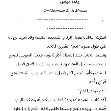
ولأَنهُ موسَى
𝒜𝓃𝒹 𝒷𝑒𝒸𝒶𝓊𝓈𝑒 𝒽𝑒 𝒾𝓈 𝑀𝑜𝓊𝓈𝒶
. ------------------------------ .
---------------------
أهتَزت النَافذه بِفعل الريَاح الشَديده العَنيفه وقَد سَرت بِروده
عَلى طول عمود " أدم " الفَقري فأتَخذ
وَضعية الجَنين يَشد الغِطاء أكثَر نَحوه ، مَدينة السويس تَصبح
بَارده حِينما يَحل الشِتاء وَلطيفه بِموجَات حَارقه في فَصل
الصَيف وكَأنها تُعطي لِكل فصلٍ حَقه ، شَعر بِباب الغُرفه يُفتح
فَرفع رأْسُه
"ادم ، واد يا ادم "
لَقد كَانت السَيده "نعيمه " دَخلت الى حُجرتُه وصَكت البَاب
فَشعرت بِبروده تَلفح جَسدها طَقس هَذه الأيَام بَارد لِلغايه