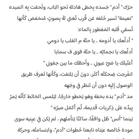
حرّك " أدم " جَسده بِخطى هَادئة نَحو البَاب، ولَحقت بِه السَيده
"نعيمة" تَسير خَلفه عَن قُرب تُغني لهُ بِصوتٍ مُنخفض كَأنها
تُسقي قَلبه المَفطور بِالماء:
" أدلّعك يا أدومه .. يا حتّة م القلب يا دومي
أدلّعك يا نجمايّه .. يا حتّة فوق ف سمايا
أغنّيلك يا ضيّ عيوني .. وأحطّك ما بين جفوني "
انفَرجت ضِحكتُه أكثَر، دونَ أن يَلتفت، وكَأنها تَعرف طَريق
الوصول إليِه دون أن تَنظر في وجَهه
مد "أدم " يده بخفة وهَو يَخطو خارجًا، ليَلمس الحَائط كأنُه يَمرّ
بِيدُه عَلى ذِكريات قَديمة، ثُم أكمَل سَيرُه "
بَينما "أنس" ظَل واقفًا، ساكنًا يَتأملهم ، لم يَكن في عيِنيه سوى
مودة خَالصه عيَناه تابعتا خَطوات "آدم"، وابتسامتُه، وحركة