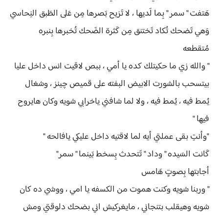
هَتفت " سمر " بِما لَديها ، لا تَزيح بَصرها مِن عَلى الطَبق النِحاسي
وَهي تَضحك تُكاد تَختنق مِن كَثرة الضَحك تُخبرها بِنبره
مُتقطعه
" والله زي ما حكيتلك كده يا أمي ، ببص لاقيت انس داخل عليا
بيتسحب بالشورت الابيض البفته على قميص چينز ، وشغال
يُمط فيه ، يُمط فيه ، ولا لما شافني ياخرابي شويه وكان هايروح
فيها "
"وأنتِ بقى عملتي أيه لما لاقتيه داخل عليكي يافالحه "
كَانت السَيده " وداد " تَتحدث بِسخط بَينما " سمر"
أجابتها بِصوتٍ هَامس
" وربنا شويه وكنت هموت من الكسفه يا امي ، ووشي ده كان
شويه وهيقلب بتنجاني ، مايغركيش اني بضحك دلوقتي ومش