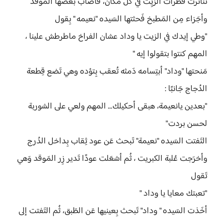
تنَاثرت قَطرات الزيِت في كُل مَكان، فَأصاب بَعضها المَوقد
وأجَزاء مِن المَطبخ فَحثتها السَيده "نعيمه " بِقول
"وطي إيدك في الزيت يا وداد عشان الفراخ ماطرطش علينا ،
المهم كنتوا بتقولوا إيه "
مَنحتها "وداد" أبتِسامه دَمثه تُعقب بِتؤده وهي تَضع قِطعة
الدُجاج جَانبًا :
"بعدين يانعيمة، هبقى أحكيلك... المهم ولعي على الشوربة
لحسن بردت"
التَفتت السَيده "نعيمة" تَبحث عَن عود ثِقاب بِداخل الدُرج
وأخرَجت عُلبة الكبريت ، ثُم أشعَلت عودًا تَدير زِر المَوقد وَهي
تَقول
"تعبتك معايا يا وداد "
أخَذت السَيده " وداد" تَبحث بِعينيها عَن الطَبق، ثُم التَفتت إلى