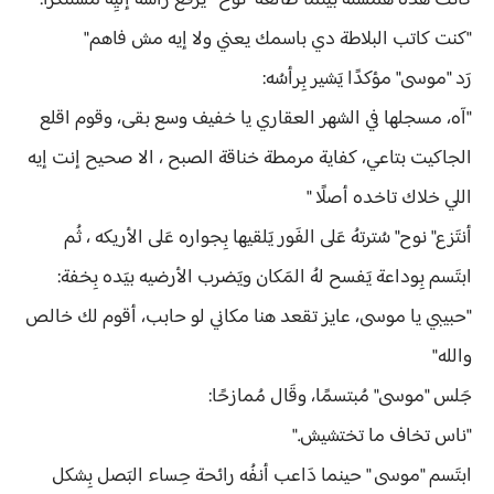
كَانت هَذه هَمستُه بَينما طالعهُ "نوح " يَرفع رأْسُه إليِه مُستنكرًا:
"كنت كاتب البلاطة دي باسمك يعني ولا إيه مش فاهم"
رَد "موسى" مؤكدًا يَشير بِرأسُه:
"آه، مسجلها في الشهر العقاري يا خفيف وسع بقى، وقوم اقلع
الجاكيت بتاعي، كفاية مرمطة خناقة الصبح ، الا صحيح إنت إيه
اللي خلاك تاخده أصلًا "
أنتَزع" نوح" سُترتهُ عَلى الفَور يَلقيها بِجواره عَلى الأريكه ، ثُم
ابتَسم بِوداعة يَفسح لهُ المَكان ويَضرب الأرضيه بيَده بِخفة:
"حبيبي يا موسى، عايز تقعد هنا مكاني لو حابب، أقوم لك خالص
والله"
جَلس "موسى" مُبتسمًا، وقَال مُمازحًا:
"ناس تخاف ما تختشيش."
ابتَسم "موسى " حينما دَاعب أنفُه رائحة حِساء البَصل بِشكل