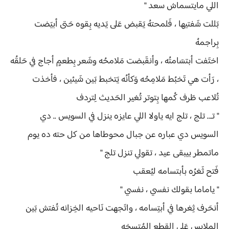
اللي مايتسماش سعد "
بَللت شَفتيها ، فَلمحتهُ يَقبض عَلى يَديه بِقوه حَتى أبيَضت
بِراجمهُ
اختَفت أبتسَامتُه ، وأنقَبضت مَلامحُه وشَعر بِطعمٍ أجاج في حَلقُه
، رَأت هي تَخبُط مَلامِحُه وَكأنُه يَتخبط بَين شَيئين ، فأخذت
تُلاعب طَرف كُمها بِتوتر تُغير الحَديث لِتردف
" تـ.. تلج ، تلج ايه ياولا اللي عايزه ينزل في السويس .. دي
السويس دي عباره عن جبال محوطاها من كل حته ده يوم
ماتمطر بيبقى عيد ، تقولي تنزل تلج "
فَتح ثَغرُه بأبتسامه ليُعقب
" ياماما بقولك نفسي ، نفسي "
أنحَرف ثِغرها في أبتِسامه ، واتَجهت نَاحيه الخِزانه تُفتش بَين
الملابس عَلى القطع المُتسخه