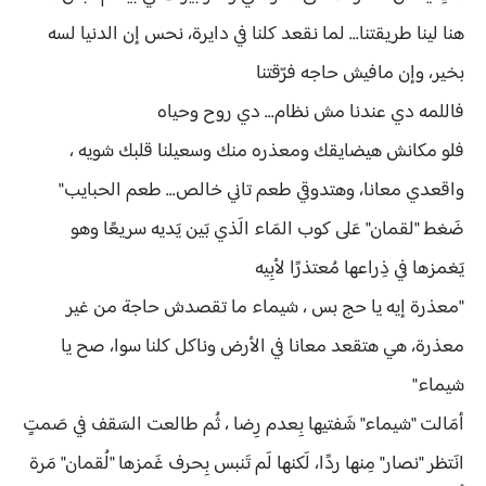
هنا لينا طريقتنا... لما نقعد كلنا في دايرة، نحس إن الدنيا لسه
بخير، وإن مافيش حاجه فرّقتنا
فاللمه دي عندنا مش نظام... دي روح وحياه
فلو مكانش هيضايقك ومعذره منك وسعيلنا قلبك شويه ،
واقعدي معانا، وهتدوقي طعم تاني خالص... طعم الحبايب"
ضَغط "لقمان" عَلى كوب المَاء الَذي بَين يَديه سريعًا وهو
يَغمزها في ذِراعها مُعتذرًا لأبِيه
"معذرة إيه يا حج بس ، شيماء ما تقصدش حاجة من غير
معذرة، هي هتقعد معانا في الأرض وناكل كلنا سوا، صح يا
شيماء"
أمَالت "شيماء" شَفتيها بِعدم رِضا ، ثُم طالعت السَقف في صَمتٍ
انَتظر "نصار" مِنها ردًا، لَكنها لَم تَنبس بِحرف غَمزها "لُقمان" مَرة