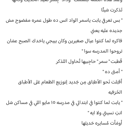
وَعند هَذه الكَلمه أبتَسمت " وداد " بِمكر تُعيد الحَديث وكَأنها
تَذكرت شيئًا
" بس تعرفي يابت ياسمر الواد انس ده طول عمره مفضوح مش
جديده عليه يعني
فاكره لما كنتوا عيال صغيرين وكان بييجي ياخدك الصبح عشان
تروحوا المدرسه سوا "
قَطبت " سمر " حاجِبيها تُحاول التَذكر
" أمتى ده "
أقبَلت نَحو الأطبَاق مِن جَديد لِتوزيع الطَعام عَلى الأطباق
الخَزفيه
" يابت لما كنتوا في ابتدائي في مدرسه ١٥ مايو اللي في مساكن شل
انتِ نسيتي ولا ايه "
أومَأت مُسايره حَديثها