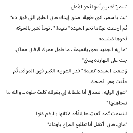
"سمر" تَشير بِرأسها نَحو الأعلَى.
"بت يا سمر، انتي طويلة، مدي إيدك هاتي الطبق اللي فوق ده"
ثُم أرجَعت عينَاها نَحو السَيده " نعيمة " ، تَومأ تَشير بالشوكه
نَحوها مُبتَسمه
"ما إيه الجديد يعني يانعيمة ، ما طول عمرك قرفاني معاكي،
جت على النهارده يعني"
وَضعت السَيده "نعيمة " قَدر الشوربه الَكبير فَوق الموقد، ثُم
علّقت وهي تَضحك:
"شوفي الوليه ، تصدقي أنا غلطانة إني بقولك كلمة حلوه ... والله ما
تستاهليها "
ابتَسمت تَمد كَف يَدها لِتأخُذ مَكانها بالرغم عَنها
"هاتي، هاتي، أكمّل أنا تطليع الفراخ ياوداد"