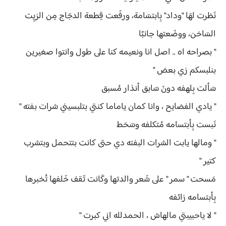
نَظرت لهَا "وداد" بِابتسَامة، ورفَعت قِطعة الدجَاج مِن الزيِت
السَاخن، ووضَعتها جانبًا
" بصراحه اه .. اصل انا ونعيمه كنا على طول وانتوا صغيرين
بنلبسكم زي بعض "
سَألت بِلهفه دونَ سَابق أنذار مُسبق
" يادي الفضايح ، وانا كمان ياماما كنتي بتلبسيني شرات بفته "
نَبست بِأبتسامه مُتكلفه وسَخط
" ومالها يابت الشرات البفته دي حتى كانت بتتحمل وبتشرب
كتير "
مَسحت " سمر " على شَعر والدتها وكَانت تَقف خَلفها تُخبرها
بِأبتسامه زائفه
" لا ياحبيبتي مالهاش ، الحمدلله اني كبرت "