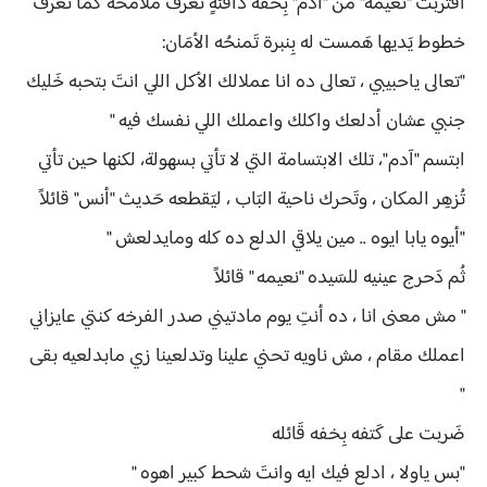
اقتربت "نعيمة" من "آدم" بِخفه دافئةٍ تعرف مَلامحُه كَما تَعرف
خطوط يَديها هَمست له بِنبرة تَمنحُه الأمَان:
"تعالى ياحبيبي ، تعالى ده انا عملالك الأكل اللي انتَ بتحبه خَليك
جنبي عشان أدلعك واكلك واعملك اللي نفسك فيه "
ابتسم "آدم"، تلك الابتسامة التي لا تأتي بسهولة، لكنها حين تأتي
تُزهِر المكان ، وتَحرك ناحية البَاب ، ليَقطعه حَديث "أنس" قائلاً
"أيوه يابا ايوه .. مين يلاقي الدلع ده كله ومايدلعش "
ثُم دَحرج عينيه للسَيده "نعيمه " قائلاً
" مش معنى انا ، ده أنتِ يوم مادتيني صدر الفرخه كنتي عايزاني
اعملك مقام ، مش ناويه تحني علينا وتدلعينا زي مابدلعيه بقى
"
ضَربت على كَتفه بِخفه قَائله
"بس ياولا ، ادلع فيك ايه وانتَ شحط كبير اهوه "