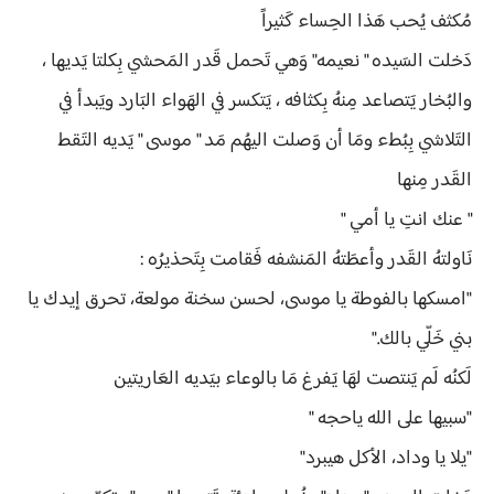
مُكثف يُحب هَذا الحِساء كَثيراً
دَخلت السَيده " نعيمه" وَهي تَحمل قَدر المَحشي بِكلتا يَديها ،
والبُخار يَتصاعد مِنهُ بِكثافه ، يَتكسر في الهَواء البَارد ويَبدأ في
التَلاشي بِبُطء ومَا أن وَصلت اليهُم مَد " موسى " يَديه التَقط
القَدر مِنها
" عنك انتِ يا أمي "
نَاولتهُ القَدر وأعطَتهُ المَنشفه فَقامت بِتَحذيرُه :
"امسكها بالفوطة يا موسى، لحسن سخنة مولعة، تحرق إيدك يا
بني خَلّي بالك."
لَكنُه لَم يَنتصت لهَا يَفرغ مَا بالوعاء بيَديه العَاريتين
"سبيها على الله ياحجه "
"يلا يا وداد، الأكل هيبرد"