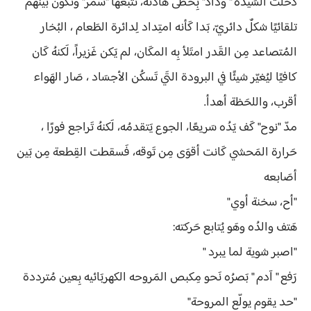
دَخلت السَيده " وداد" بِخُطى هادئة، تَتبعها "سمر" وتكوّن بينهم
تلقائيًا شكلٌ دائريّ، بَدا كَأنه امتِداد لِدائرة الطَعام ، البُخار
المُتصاعد مِن القَدر امتَلأ بِه المكَان، لم يَكن غَزيراً، لَكنهُ كَان
كافيًا ليُغيّر شيئًا في البرودة التَي تَسكُن الأجسَاد ، صَار الهَواء
أقرب، واللحَظة أهدأ.
مدّ "نوح" كَف يَدُه سَريعًا، الجوع يَتقدمُه، لَكنهُ تَراجع فورًا ،
حَرارة المَحشي كَانت أقوَى مِن تَوقه، فَسقطت القِطعة مِن بَين
أصَابعه
"أح، سخنة أوي"
هَتف والدُه وهَو يُتابع حَركته:
"اصبر شوية لما يبرد "
رَفع " آدم " بَصرُه نَحو مِكبص المَروحه الكهربَائيه بِعين مُترددة
"حد يقوم يولّع المروحة"