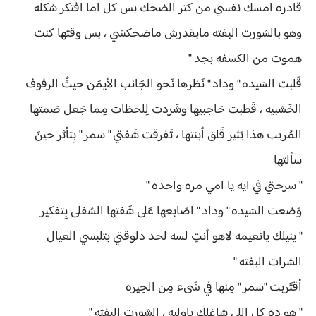
قادره امسك نفسي من كتر الضحك بس كل اما افتكر شكله
وهو بالشورت البفته مابقدرش ماضحكشي ، بس وقتها كنت
هموت من الكسفه بجد "
قَلبت السَيده " وداد " نَظرها نَحو الجَانب الأيمَن حيثُ الرفوف
الخَشبيه ، قَطبت حَاجبيها وشَردت لِلحظات مِما جَعل صَمتها
المُريب هذا يَثير قَلق أبنتها ، تَفرقت شَفتي " سمر " بِتأثر حينَ
سألتها
" سرحتي في ايه يا امي مره واحده "
وَضعت السَيده " وداد " اصَابعها عَلى شَفتها السُفلى بِتفكير
" ينيلك يانعيمه لاهو أنتِ لسه لحد دلوقتي بتلبسي العيال
الشرات البفته "
أقتَربت "سمر " مِنها في شَىء مِن الحِيره
" هو ده كل اللي شاغلك ياوليه ، الشورت البفته "