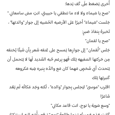
أُخرى يَضغط علَى كَف يَدها:
"صح يا شيماء ولا لاء ما تنطقي يا حبيبتي، انتِ مش سامعاني "
جَلست "شيماء" أخيرًا عَلى الأرضيه الخَشبيه إلى جوار "والدتها" ،
تَخبرهُ بِنفاذ صَبرٍ:
"صح يا لقمان"
جَلس "لُقمان " إلى جوارِها يَمسح على عُنقه شَعر بِأن شَيئًا يُخنقه
مِن حَركتها السَفيهه تِلك فَهو بِرغم حُبه الشَديد لَها لا يَتحمل أن
يَتحدث أي شَخصٍ مَهما كان مَع والدُه بِنبره شِبه مَكروهه
كَنبرتها تِلك
اقتَرب "موسى" ليَجلس بِجوار "والده" ، لَكنه وجَد مَكانُه لَم يَعُد
شَاغرًا
"وسع شوية يا نوح، انت قاعد مكاني"