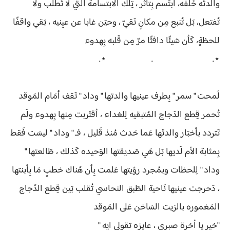
والدتُه خَلفه، ابتَسم بِتأثر ، تِلك الابتسامة التي لا تُطلب ولا
تُفتعل، بَل تُنبع مِن مكانٍ نَقيّ ، وحيَن غابا عن عيِنيه ، بَقي واقفًا
للحظةٍ، كَأن شيئًا دافئًا مرّ مِن قَلبه بِهدوء
⋆. . ⋆.
لَمحت " سمر " بِطرف عينيها والدتها " وداد " تَقف أمَام المَوقد
تُحمر قِطع الدَجاج المُتبقيه لِلغداء ، أقتَربت مِنها بِهدوء ولَم
تَتردد بأخبَار والدتَها عَما حَدث مُنذ قَليل ، فـ " وداد " ليسَت فَقط
بِمثابة الأم لَديها بَل هَي صَديقتها الوَحيده كَذلك ، طَالعتها "
وداد " لِلحظات وبمُجرد رؤيتها عَلمت بِأن هُناك خطبٍ مَا بِأبنتها
، دَحرجت عينيها نَاحية الطَبق النحاسي تُقلب بَين قِطع الدُجاج
المَغموره بالزيت السَاخن عَلى المَوقد
"خير يا أخرة صبري ، عايزه تقولي ايه "