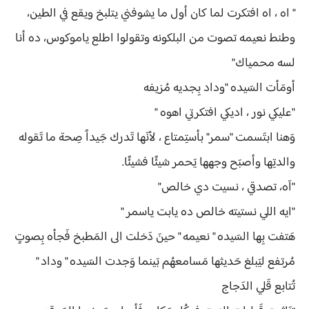
" اه ، اه افتكرت لما كان أول ما يشوفني يتلبخ ويقع في الطين،
وطنط نعيمه تصوت من البلكونه وتقولوا اطلع ياموكوس، ده أنا
لسه محمياك"
أومَأت السَيده "وداد بِجديه مُزيفه
"عليكي نور ، اديكي افتكرتي اهوه "
وَهنا ابتَسمت "سمر" بأستِمتاع ، لأنَها تَدرك جَيداً صِحة ما تَقوله
والدتِها وأصبَح وجهها يَحمر شيئًا فشيئًا.
"آه، تصدقي ، نسيت دي خالص"
"ايه اللي نستيته خالص ده يابت ياسمر "
هَتفت بِها السَيده " نعيمه " حينَ دَخلت الى المَطبخ فَجأه بِصوتٍ
مُرتفع ليَبلغ حَديثها مَسامعهُم بَينما وَجدت السَيده " وداد "
تُتابع قَلي الدَجاج