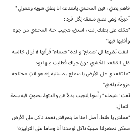
فاهم يعني ، فين المحشي يانعناعه انا بطني شويه وتنعرلي "
أخبَرتُه وَهي تَضع مَلعقه لِكُل فَرد :
"همّك على بطنك إنت ، استنى، هجيب حلة المحشي من جوه
وأقلبها فيها"
التفتَ نَظرها الى "سَماح" والدة " شيماء" فَرأتها لا تَزال جَالسة
عَلى المَقعد الخَشبي دونَ حِراك فَطلبت مِنها بِود
"ما تقعدي على الأرض يا سماح ، مستنية إيه هو انتِ محتاجة
عزومة ياختي"
نَفت " شيماء " رأْسها لِتجيب بدلاً عَن والدتِها، بصوتٍ فيه سِمة
التعالِ:
"معلش يا طنط، أصل احنا ما بنعرفش نقعد ناكل على الأرض
ممكن تحضرلنا صينية ناكل لوحدنا أنا وماما على الترابيزة"