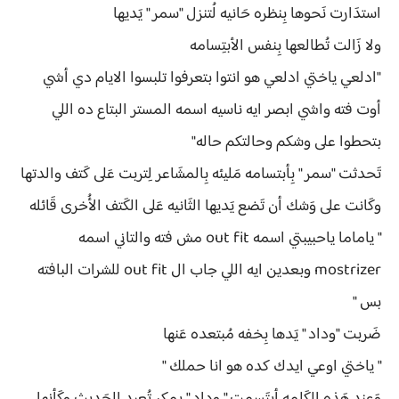
استدَارت نَحوها بِنظره حَانيه لُتنزل "سمر " يَديها
ولا زَالت تُطالعها بِنفس الأبتِسامه
"ادلعي ياختي ادلعي هو انتوا بتعرفوا تلبسوا الايام دي أشي
أوت فته واشي ابصر ايه ناسيه اسمه المستر البتاع ده اللي
بتحطوا على وشكم وحالتكم حاله"
تَحدثت "سمر " بِأبتسامه مَليئه بِالمشَاعر لِتربت عَلى كَتف والدتها
وكَانت على وَشك أن تَضع يَديها الثَانيه عَلى الكَتف الأُخرى قَائله
" ياماما ياحبيبتي اسمه out fit مش فته والتاني اسمه
mostrizer وبعدين ايه اللي جاب ال out fit للشرات البافته
بس "
ضَربت "وداد " يَدها بِخفه مُبتعده عَنها
" ياختي اوعي ايدك كده هو انا حملك "