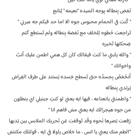
" فارقه معاكي اوي ياما كنت فين "
نَفض بِنطاله بِوجه السَيده "نعيمه " يُتابع
" كُنت في الحمام محبوس جوه الا اما حد فيكم جه عبرني "
تَراجعت خَطوه لِلخلف مع نَفضة بِنطاله ولم تَستطع كَتم
ضِحكتها تَخبره
" والله يابني ما كنت فيقالك كان كل همي اطمن عليك أنتَ
واخواتك "
أنخَفضَ بِجسدُه حتى تَسطح جَسده يَستند على طرف الفِراش
يَرتدي بِنطاله
" واطمنتي يانعناعه ، فيها ايه يعني لو كنتِ جبتيلي اي بنطلون
من جوه هيجرالك ايه يعني مش فاهم انا "
رَفعت بَصرها نَحوه وقَد تَوقفت عَن تَحريك الملابس بين يَديها
"الطم منك يعني يا انس ، ما خلاص ياولا في ايه ، قولتلك مكنتش