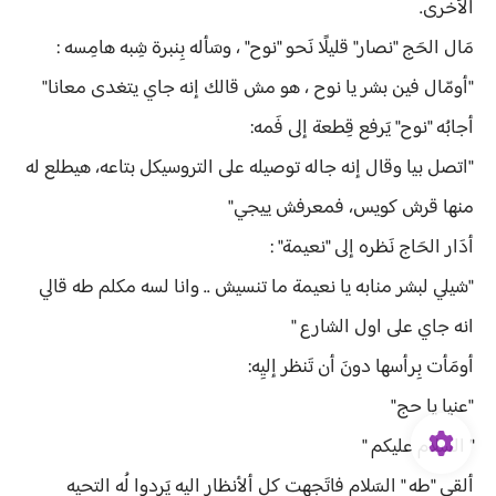
الأُخرى.
مَال الحَج "نصار" قليلًا نَحو "نوح" ، وسَأله بِنبرة شِبه هامِسه :
"أومّال فين بشر يا نوح ، هو مش قالك إنه جاي يتغدى معانا"
أجابُه "نوح" يَرفع قِطعة إلى فَمه:
"اتصل بيا وقال إنه جاله توصيله على التروسيكل بتاعه، هيطلع له
منها قرش كويس، فمعرفش ييجي"
أدَار الحَاج نَظره إلى "نعيمة" :
"شيلي لبشر منابه يا نعيمة ما تنسيش .. وانا لسه مكلم طه قالي
انه جاي على اول الشارع "
أومَأت بِرأسها دونَ أن تَنظر إليِه:
"عنيا يا حج"
" السلام عليكم "
ألقى "طه " السَلام فاتَجهت كل ألأنظار اليِه يَردوا لُه التحيه