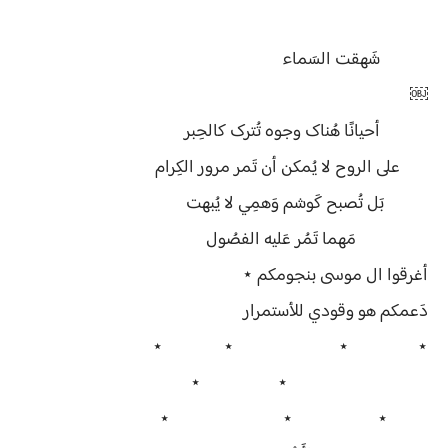
شَهقت السَماء
￼
أحيانًا هُناک وجوه تُترک كالحِبر
على الروح لا يُمكن أن تَمر مرور الكِرام
بَل تُصبح كَوشم وَهمِي لا يُبهت
مَهما تَمُر عَليه الفصُول
أغرقوا ال موسى بنجومكم ⋆
دَعمكم هو وقودي للأستمرار
⋆ ⋆ ⋆ ⋆
⋆ ⋆
⋆ ⋆ ⋆