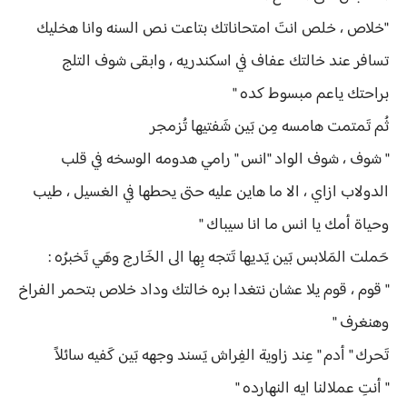
"خلاص ، خلص انتَ امتحاناتك بتاعت نص السنه وانا هخليك
تسافر عند خالتك عفاف في اسكندريه ، وابقى شوف التلج
براحتك ياعم مبسوط كده "
ثُم تَمتمت هامسه مِن بَين شَفتيها تُزمجر
" شوف ، شوف الواد "انس " رامي هدومه الوسخه في قلب
الدولاب ازاي ، الا ما هاين عليه حتى يحطها في الغسيل ، طيب
وحياة أمك يا انس ما انا سيباك "
حَملت المَلابس بَين يَديها تَتجه بِها الى الخَارج وهَي تَخبرُه :
" قوم ، قوم يلا عشان نتغدا بره خالتك وداد خلاص بتحمر الفراخ
وهنغرف "
تَحرك " أدم " عِند زاوية الفِراش يَسند وجهه بَين كَفيه سائلاً
" أنتِ عملالنا ايه النهارده "