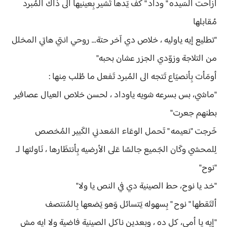
أَزاحت السَيده " وداد " كَف يَدها تَشير بِعينيها الى ذاك المُبرد
مُقابلها
"تطليع إيه ياوليه ، خلاص دي آخر حتة... روحي انتي هاتي المخلل
من التلاجة وزوّدي الجزر عشان بحبه"
أومَأت بِأنصيَاع تَتجه الى المُبرد تَفعل ما طُلب مِنها :
"ماشي، بس بسرعه شويه ياوداد ، لحسن خلاص العيال عصافير
بطنهم جعرت"
خَرجت "نعيمه " تَحمل الوعَاء المَعدني الكَبير المُخصص
لِلمحشي وكَان الجَميع جالسًا عَلى الأرضيه بِأنتظَارها ، نَاولتها لـ
"نوح"
"خد يا نوح، حط الصينية دي في النص يا ولا"
ألتَقطها " نوح " بِسهوله يَتسائل وَهو يَضعها بِالمُنتصف
"إيه يا أمي، كل ده ، وبعدين ناكل الصينية فاضية ولا ايه مش