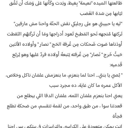
طَالعتها السَيده "نعيمة" بِغيظ، وبَدت وكَأنها عَلى وَشك أن تَشُق
ثيَابها مِن شدة الغَضب
"ليه يا حبيبتي هو على رجليكي نقش الحنّة واحنا مش عارفين"
تَركتها مُتجهه نَحو المَطبخ تَعود أدراجها ومَا أن تَركَتهُم التَقطت
أوذناها صَوت ضَحكات مِن غُرفة الحَج " نصار " وأولاده الأثنين
حَيثُ خَرج " نَصار" مِن غُرفته يَتبعهُ أولاده فردّ عَليها وهو يُربّع
قَدميه:
" بُصي يا بنتي... احنا لما بنعزم، ما بنعزمش علشان ناكل وخلاص،
الأكل عمره ما كان غاية، ده مجرد سبب
يعني احنا بنعزم علشان اللمه، علشان الدفا اللي بيطلع من
قعدتنا سوا ، من طبق واحد، من لقمة تتقسم، من ضحكة تطلع
فجأة
انتِ يمكن متعودة على الكراسي والترابيزات في بيتكم ، بس احنا