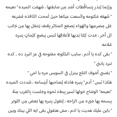
ورُبَما يُنذر بِتساقُطات أشد مِن سَابقتها ، شَهقت السَيده " نعيمه
" شَهقه مَكتومه واتَسعت عينَاها حينَ لَمحت النَافذه مُشرعه
عَلى مِصرعيها والهَواء يَصفع السَتائر بِعُنف يَنتقل بِها مِن جَانب
الى أخر ، مَدت كِلتا يَديها لأغلاقِها تَنبس بِبضع كلِماتٍ بِنبره
مُلامه
" بقى كده يا أدم ، سايب البلكونه مفتوحه في عز البرد ده .. كده
تبرد يابني "
" نِفسي أشوف التلج بينزل في السويس مره يا امي "
هَكذا نَبس " أدم " بِنبره هَادئه يُصاحبها أبتِسامه ، شَددت السَيده
"نعيمه" الوشاح حَولها تَسير بِبطء نَحوه وجَلست بِالقرب مِنهُ
بِبسمه بِها شىء مِن الرَاحه ، لِتقول بِنبره بِها بَعض مِن التَوتر
" باين عليك هديت يا ادم ، مش هتقولي بقى ايه اللي بينك وبين