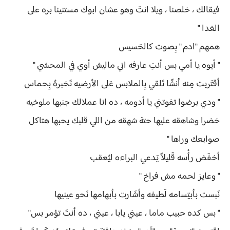
فيقالك ، خلصنا ، ويلا انتَ وهو عشان ابوك مستنينا بره على
الغدا "
همهم "ادم " بِصوت كالحَسيس
" أيوه يا أمي بس أنتِ عارفه اني ماليش أوي في المحشي "
أقتَربت مِنه أنشًا تَلقي بِالملابس عَلى الأرضيه تَخبرهُ بِحماس
" ودي برضوا تفوتني يا أدومه ، ده انا عملالك جنبها ملوخيه
خضرا وشاهقه عليها حتة شهقه من اللي قلبك يحبها هتاكل
صوابعك وراها "
أخفَض رأْسه قَليلاً يَدعي البراءه ليُعقب
" وعايز لحمه مش فراخ "
نَبست بأبتِسامه لَطيفه وأشَارت بأبهامها نَحو عينيها
" بس كده حبيب ماما ، عيني يابا ، عيني ، ده أنتَ تؤمر بس"