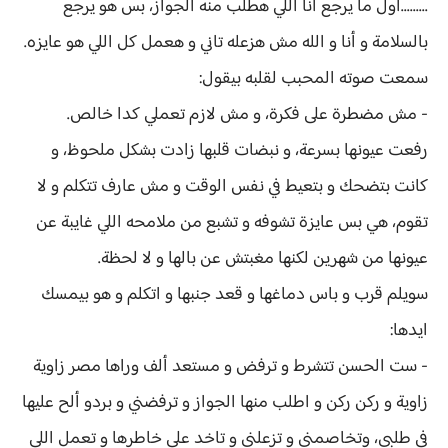
.........اول ما يرجع أنا اللي هطلب منه الجواز، بس هو يرجع
بالسلامة و أنا و الله مش هزعله تاني و هعمل كل اللي هو عايزه.
سمعت صوته المحبب لقلبه بيقول:
- مش مضطرة على فكرة، و مش لازم تعملي كدا خالص.
رفعت عيونها بسرعة، و نبضات قلبها زادت بشكل ملحوظ، و
كانت بتضحك و بتعيط في نفس الوقت و مش عارف تتكلم و لا
تقوم، هي بس عايزة تشوفه و تشبع من ملامحه اللي غايبة عن
عيونها من شهرين لكنها مغبتش عن بالها و لا لحظة.
سويلم قرب و باس دماغها و قعد جنبها و اتكلم و هو بيمسك
ايدها:
- ست الحسن تتشرط و ترفض و مستعد ألف وراها مصر زاوية
زاوية و ركن ركن و اطلب منها الجواز و ترفضني و بردو ألح عليها
في طلبي، وتخاصمني و تزعلني و تاخد على خاطرها و تعمل اللي