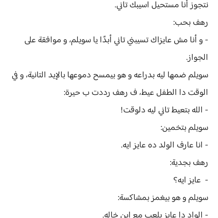
نتجوز أنا مستحيل اسيبك تاني.
رهف بحب:
- و أنا مش عايزاك تسيبني تاني أبدًا يا سويلم، و موافقة على
الجواز.
سويلم ضمها ليه بدراعه و هو بيمسح دموعها بالإيد التانية، و في
الوقت دا الطفل عيط، ف رهف رددت ب حيرة:
- الله بتعيط تاني ليه دلوقت!
سويلم بتخمين:
- انا عارف الولد ده عايز ايه.
رهف بجدية:
- عايز ايه؟
سويلم و هو بيغمز بمشاكسة:
- الواد دا عايز يلعب مع ابن خاله.