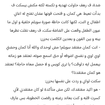
شدة، ف رهف حاولت تهديه و تكسته لكنه مكنش بيسكت ف
بدأت تعيط هي كمان، و فتحت فونها عشان تفتح له اغاني
اطفال ع النت، لكنها كانت حاطة صورة سويلم خلفية و اول ما
عيون الطفل وقعت على الشاشة سكت، ف رهف نقلت نظرها
بينه و بين الفون و بعدين اتكلمت بحزن:
- انت كمان مفتقد سويلم! مش لوحدك والله أنا كمان وحشني
اوي اوي و نفسي اشوفه أو حتى اسمع صوته، تعتقد هو زمانه
بيعمل ايه دلوقت؟ يا ترى كويس و لا حصل معاه حاجة؟ تعتقد
هو كمان مفتقدنا؟
سكتت ثواني و ردت على نفسها بحزن:
- هو اكيد مفتقدك، لكن مش متأكدة لو كان مفتقدني لأني
كسرت قلبه و كنت بعاند رغبته و رفضت الخطوبة، بس عارف