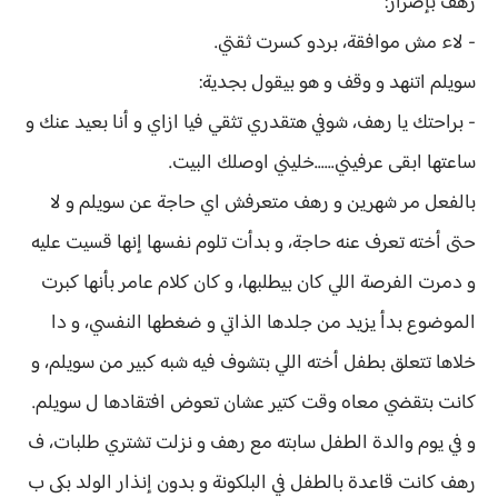
رهف بإصرار:
- لاء مش موافقة، بردو كسرت ثقتي.
سويلم اتنهد و وقف و هو بيقول بجدية:
- براحتك يا رهف، شوفي هتقدري تثقي فيا ازاي و أنا بعيد عنك و
ساعتها ابقى عرفيني......خليني اوصلك البيت.
بالفعل مر شهرين و رهف متعرفش اي حاجة عن سويلم و لا
حتى أخته تعرف عنه حاجة، و بدأت تلوم نفسها إنها قسيت عليه
و دمرت الفرصة اللي كان بيطلبها، و كان كلام عامر بأنها كبرت
الموضوع بدأ يزيد من جلدها الذاتي و ضغطها النفسي، و دا
خلاها تتعلق بطفل أخته اللي بتشوف فيه شبه كبير من سويلم، و
كانت بتقضي معاه وقت كتير عشان تعوض افتقادها ل سويلم.
و في يوم والدة الطفل سابته مع رهف و نزلت تشتري طلبات، ف
رهف كانت قاعدة بالطفل في البلكونة و بدون إنذار الولد بكى ب