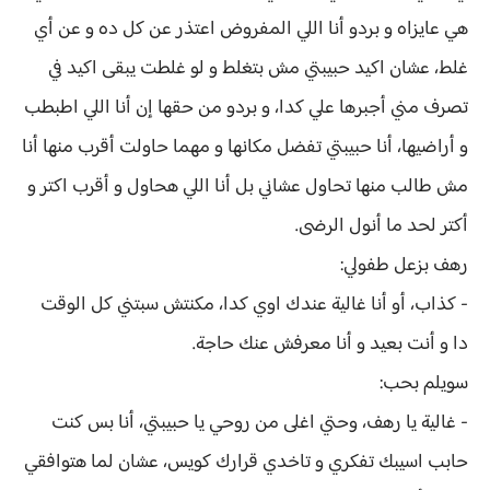
هي عايزاه و بردو أنا اللي المفروض اعتذر عن كل ده و عن أي
غلط، عشان اكيد حبيبتي مش بتغلط و لو غلطت يبقى اكيد في
تصرف مني أجبرها علي كدا، و بردو من حقها إن أنا اللي اطبطب
و أراضيها، أنا حبيبتي تفضل مكانها و مهما حاولت أقرب منها أنا
مش طالب منها تحاول عشاني بل أنا اللي هحاول و أقرب اكتر و
أكتر لحد ما أنول الرضى.
رهف بزعل طفولي:
- كذاب، أو أنا غالية عندك اوي كدا، مكنتش سبتني كل الوقت
دا و أنت بعيد و أنا معرفش عنك حاجة.
سويلم بحب:
- غالية يا رهف، وحتي اغلى من روحي يا حبيبتي، أنا بس كنت
حابب اسيبك تفكري و تاخدي قرارك كويس، عشان لما هتوافقي