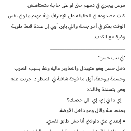
مرض بيجري في دمهم حتى لو على حاجة متستاهلش.
كنت مصدومة في الحقيقة على الإعتراف بإنهُ مهتم بيا وفي نفس
الوقت بفكر في أخر جملة واللي باين أوي إن عندهُ قصة طويلة
ومُرة مع الكدب.
________________________________
*في بيت حسن*
دخل حسن وهو متبهدل والتعاوير مالية وشهُ بسبب الضرب
وجسمهُ بيوجعهُ، أول ما فرحة شافتهُ في المنظر دا جريت عليه
وهي بتسندهُ وقالت:
_ إي دا في إي، إي اللي حصلك؟
بعدها عنهُ وقال وهو داخل الأوضة:
= إبعدي عني دلوقتي أنا مش طايق نفسي.