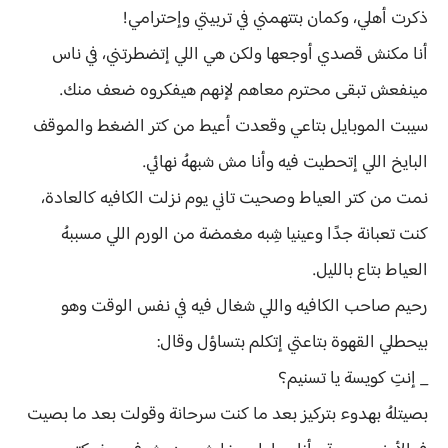
ذكرت أهلي، وكمان بتتهمني في تربيتي وإحترامي!
أنا مكنش قصدي أوجعها ولكن هي اللي إتضطرتني، في ناس
مينفعش تبقى محترم معاهم لإنهم هيفكروه ضعف منك.
سيبت الموبايل بتاعي وقعدت أعيط من كتر الضغط والموقف
البايخ اللي إتحطيت فيه وأنا مش شبههُ نهائي.
نمت من كتر العياط وصحيت تاني يوم نزلت الكافيه كالعادة،
كنت تعبانة جدًا وعينيا شِبه مغمضة من الورم اللي مسببهُ
العياط بتاع بالليل.
رحيم صاحب الكافيه واللي شغال فيه في نفس الوقت وهو
بيحطلي القهوة بتاعتي إتكلم بتساؤل وقال:
_ إنتِ كويسة يا تسنيم؟
بصيتلهُ بهدوء بتركيز بعد ما كنت سرحانة وقولت بعد ما بصيت