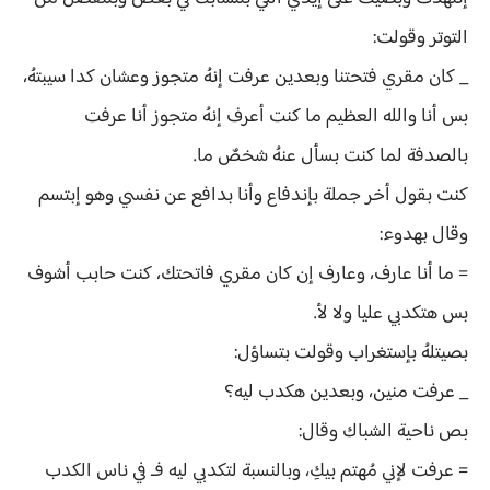
التوتر وقولت:
_ كان مقري فتحتنا وبعدين عرفت إنهُ متجوز وعشان كدا سيبتهُ،
بس أنا والله العظيم ما كنت أعرف إنهُ متجوز أنا عرفت
بالصدفة لما كنت بسأل عنهُ شخصٌ ما.
كنت بقول أخر جملة بإندفاع وأنا بدافع عن نفسي وهو إبتسم
وقال بهدوء:
= ما أنا عارف، وعارف إن كان مقري فاتحتك، كنت حابب أشوف
بس هتكدبي عليا ولا لأ.
بصيتلهُ بإستغراب وقولت بتساؤل:
_ عرفت منين، وبعدين هكدب ليه؟
بص ناحية الشباك وقال:
= عرفت لإني مُهتم بيكِ، وبالنسبة لتكدبي ليه فـ في ناس الكدب