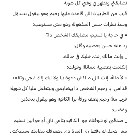
تضايقني وتظهر في وشي كل شوية!
قرب من الطربيزة اللي قاعدة عليها رحيم وهو بيقول بتساؤل
وسط نظرات حسن المذهولة وهو مش مستوعب:
= في حاجة يا تسنيم، مضايقك الشخص دا؟
رد عليه حسن بعصبية وقال:
_ وإنت مالك إنت، خليك في حالك.
إتكلمت بعصبية مماثلة وقولت:
= لأ مالهُ، إنت اللي مالكش دعوة بيا ولا ليك إنك تيجي وتقعد
قدامي، يا رحيم الشخص دا بيضايقني وبيتطفل عليا كل شوية!
قرب منهُ رحيم بعنف وزقهُ برا الكافيه وهو بيقول بتحذير
وغضب:
_ صدقني لو شوفتك جوا الكافيه بتاعي تاني أو حوالين تسنيم
مش هحذرك وقتها زي المرة دي وهعرفك مقامك وميغركش