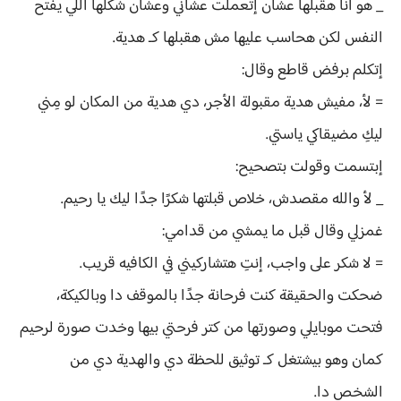
_ هو أنا هقبلها عشان إتعملت عشاني وعشان شكلها اللي يفتح
النفس لكن هحاسب عليها مش هقبلها كـ هدية.
إتكلم برفض قاطع وقال:
= لأ، مفيش هدية مقبولة الأجر، دي هدية من المكان لو مِني
ليكِ مضيقاكي ياستي.
إبتسمت وقولت بتصحيح:
_ لأ والله مقصدش، خلاص قبلتها شكرًا جدًا ليك يا رحيم.
غمزلي وقال قبل ما يمشي من قدامي:
= لا شكر على واجب، إنتِ هتشاركيني في الكافيه قريب.
ضحكت والحقيقة كنت فرحانة جدًا بالموقف دا وبالكيكة،
فتحت موبايلي وصورتها من كتر فرحتي بيها وخدت صورة لرحيم
كمان وهو بيشتغل كـ توثيق للحظة دي والهدية دي من
الشخص دا.