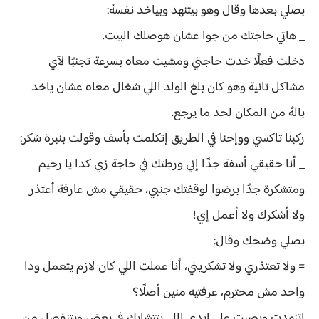
بصلي بعدها وقال وهو بيتنهد وبياخد نفسهُ:
_ هاتي حاجتك من جوا عشان هوصلك البيت.
دخلت فعلًا خدت حاجتي ومشيت معاه بسرعة تجنبًا لآي
مشاكل تانية وهو كان بلغ الولد اللي شغال معاه عشان ياخد
بالهُ من المكان لحد ما يرجع.
ركبنا تاكسي ووإحنا في الطريق إتكلمت بأسف وقولت بنبرة شكر:
_ أنا حقيقي أسفة جدًا إني ورطتك في حاجة زي كدا يا رحيم
ومتشكرة جدًا برضوا لوقفتك جنبي، حقيقي مش عارفة أعتذر
ولا أشكرك ولا أعمل إي!
بصلي وضحك وقال:
= ولا تعتذري ولا تشكريني، أنا عملت اللي كان لازم يتعمل ودا
واحد مش محترم، عرفتيه منين أصلًا؟
إتنهدت وبصيت على إيدي اللي بتتشابك في بعض وبتنفصل من