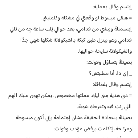
إبتسم وقال بعملية:
= هبقى مبسوط لو وقعتي في مشكلة وكلمتيني.
إبتسمتلهُ ومِشي من قدامي، بعد حوالي تِلت ساعة جِه من تاني
قدامي وهو بينزل طبق كيكة بالشيكولاتة شكلها شهي جدًا
والشيكولاتة سايحة حواليها.
بصيتلهُ بتساؤل وقولت:
_ إي دا، أنا مطلبتش؟
إبتسم وقال بلطافة:
= دي هدية مِني ليكِ، عملتها مخصوص، يمكن تهون عليكِ الهم
اللي إنتِ فيه وتفرحك شوية.
بصيتلهُ بسعادة الحقيقة عشان إهتمامهُ بإني أكون مبسوطة
ومرتاحة، إتكلمت برفض مؤدب وقولت: