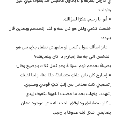
في الأرض بسرعة وأنا بحاول مخليش حد يشوف عيني كتير
وقولت:
= أيوا يا رحيم، شكرًا لسؤالك.
خلصت كلامي ولكن هو كان لسة واقف، إتحمحم وبعدين قال
بتردد:
_ عايز اسألك سؤال كمان لو مفيهاش تطفل مِني، بس هو
الشخص اللي جه هنا إمبارح دا كان بيضايقك؟
بصيتلهُ بعدهم فهم لسؤالهُ وهو كمل كلاك بتوضيح وقال:
= إمبارح كان باين عليكِ متضايقة جدًا منهُ، ولما لقيتك
إتعصبتي كنت هتدخل بس إنتِ كنتِ قومتي ومشيتي.
إتنهدت وقولت بعد ما حضنت القهوة بكفوف إيدي:
_ كان بيضايقني ودلوقتي الحمدلله مش موجود عشان
يضايقني، شكرًا ليك عمومًا يا رحيم.