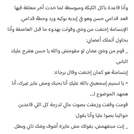
وأنا قاعدة باكل الكيكة ومبوسطة لما خدت أخر معلقة فيها
قعد قدامي حسن وهو في إيديه بوكيه ورد وحطهُ قدامي.
الإبتسامة إختفت من وشي وقولت بهدوء ما قبل العاصفة وأنا
بحاول أتملك أعصابي:
_ قوم من وشي عشان لو مقومتش والله يا حسن هفرج عليك
الناس.
إبتسامتهُ هو كمان إختفت وقال برجاء:
= يا تسنيم إسمعيني بالله عليكِ أنا بحبك ومش عايز غيرك، أنا
همهد الموضوع لـ...
قومت وقفت وزعقت بصوت عالي لدرجة كل اللي قاعدين
حوالينا بصوا عليا وأنا بقول:
_ إنت مبتفهمش، بقولك مش عايزة أشوف وشك تاني وبطل