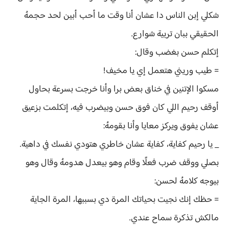
شكلي إبن الناس دا عشان أنا وقت ما أحب أبين لحد حجمهُ
الحقيقي ببان تربية شوارع.
إتكلم حسن بغضب وقال:
= طيب وريني هتعمل إي يا مخيف!
مسكوا الإتنين في خناق بعض برا وأنا خرجت بسرعة بحاول
أوقف رحيم اللي كان فوق حسن وبيضرب فيه، إتكلمت بزعيق
عشان يفوق ويركز معايا وأنا بقومهُ:
_ يا رحيم كفاية، كفاية عشان خاطري هتودي نفسك في داهية.
بصلي ووقف ضرب فعلًا وقام وهو بيعدل هدومهُ وقال وهو
بيوجه كلامهُ لحسن:
= حظك إنك نجيت بحياتك المرة دي بسببها، المرة الجاية
مالكش تذكرة سماح عندي.