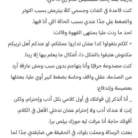
كنت قاعدة في الشات وجسمي كلهُ بيترعش بسبب التوتر
والضغط عِلي جدًا عندي بسبب الحالة اللي أنا فيها.
لحد ما ردت عليا بمنتهى القهوة وقالت:
= كلكم بتقولوا كدا عشان تداروا عملتكم، لو عندكم أهل تربيكم
مكنتوش هتبقوا بالشكل دا، أشكال ما يعلم بيها إلا ربنا.
كنت مصدومة حرفيًا وأنا بتهاجم بدون سبب ومش عارفة أرد
من الصذمة، عقلي واقف وحاسة بضغط كبير أوي عليا، بعتتلها
بعصيسة وإندفاع:
_ أنا أتذكر إني قولتلك في أول كلامي بكل أدب وإحترام، ولكن
إنتِ لا عندك أدب ولا إحترام عشان تدخلي الأهل في الكلام،
أقولك حاجة أنا عرفت ليه جوزك بيبُص برا.
بعتت الرسالة وعملت بلوك، في الحقيقة هي ضايقتني جدًا لما