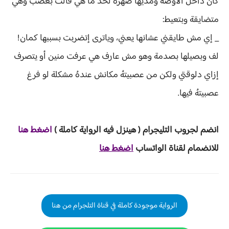
كان داخل الأوضة ومديها ضهرهُ لحد ما هي قالت بغضب وهي
متضايقة وبتعيط:
_ إي مش طايقني عشانها يعني، وياترى إتضربت بسببها كمان!
لف وبصيلها بصدمة وهو مش عارف هي عرفت منين أو يتصرف
إزاي دلوقتي ولكن من عصبيتهُ مكانش عندهُ مشكلة لو فرغ
عصبيتهُ فيها.
انضم لجروب ا
لتليجرام ( هينزل ف
يه الرواية ك
املة )
ا
ض
غط هنا
للانضمام لقناة الواتساب
اضغط هنا
الرواية موجودة كاملة في قناة التلجرام من هنا