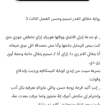
رواية
حقائق القدر تسنيم وحسن الفصل الثالث 3
_ لو جدعة إنزلي قابليني ووقتها هوريكِ إزاي تخطفي جوزي مني.
كنت ببص للرسايل بتاعتها وأنا مش مصدقة اللي عيني شيفاه،
أنا يتقالي كلام زي دا، إزاي أنا كـ تسنيم يتقالي حاجة وحشة أوي
زي دي.
بسرعة سيبت من إيدي كوباية النيسكافيه ورديت بإندفاع
وقولت:
_ إنتِ أكيد فرحة زوجة حسن، واللي عايزاكِ تعرفيه بكل أدب
وإحترام إني مكنتش أعرف إنهُ متجوز ولما عرفت بعدت عنهُ،
ياريت بعد إذنك متبعتليش كلام زي دا تاني.