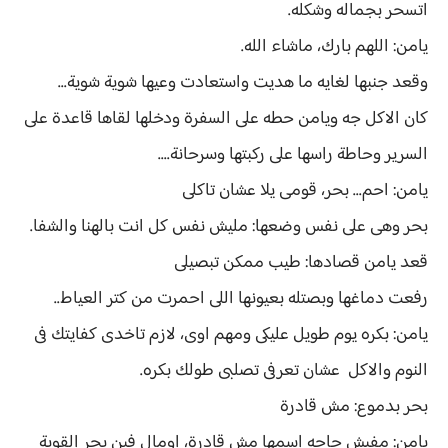
اتسحر بجماله وشكله.
يامن: اللهم بارك، ماشاء الله.
وقعد جنبها لغايه ما هديت واستعادت وعيها شوية شوية...
كان الاكل جه ويامن حطه على السفرة ودخلها لقاها قاعدة على
السرير وحاطة راسها على ركبتها وسرحانة....
يامن: احم... بحر، قومى يلا عشان تاكلى
بحر وهى على نفس وضعها: مليش نفس كل انت بالهنا والشفا.
قعد يامن قصادها: طيب ممكن تبصيلى
رفعت دماغها وبصتله بعيونها اللى احمرت من كتر العياط..
يامن: بكره يوم طويل عليكى ومهم اوى، لازم تاخدى كفايتك فى
النوم والاكل عشان تعرفى تصلبى طولك بكره.
بحر بدموع: مش قادرة
يامن: مفيش حاجه اسمها مش قادرة، اومال فين بحر القوية