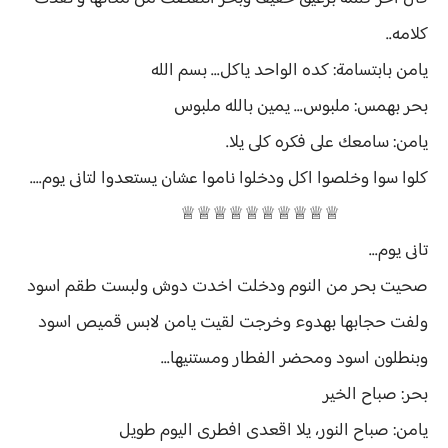
كلامه..
يامن بابتسامة: كده الواحد ياكل... بسم الله
بحر بهمس: ملبوس... يمين بالله ملبوس
يامن: سامعك على فكره كلى يلا.
كلوا سوا وخلصوا اكل ودخلوا ناموا عشان يستعدوا لتانى يوم....
♕♕♕♕♕♕♕♕♕♕
تانى يوم...
صحيت بحر من النوم ودخلت اخدت دوش ولبست طقم اسود
ولفت حجابها بهدوء وخرجت لقيت يامن لابس قميص اسود
وبنطلون اسود ومحضر الفطار ومستنيها...
بحر: صباح الخير
يامن: صباح النور، يلا اقعدى افطرى اليوم طويل