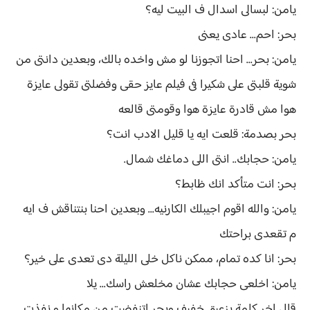
يامن: لبسالى اسدال ف البيت ليه؟
بحر: احم... عادى يعنى
يامن: بحر... احنا اتجوزنا لو مش واخده بالك، وبعدين دانتى من
شوية قلبتى على شكيرا فى فيلم عايز حقى وفضلتى تقولى عايزة
هوا مش قادرة عايزة هوا وقومتى قالعه
بحر بصدمة: قلعت ايه يا قليل الادب انت؟
يامن: حجابك.. انتى اللى دماغك شمال.
بحر: انت متأكد انك ظابط؟
يامن: والله اقوم اجيبلك الكارنيه... وبعدين احنا بنتناقش ف ايه
م تقعدى براحتك
بحر: انا كده تمام، ممكن ناكل خلى الليلة دى تعدى على خير؟
يامن: اخلعى حجابك عشان مخلعش راسك... يلا
قال اخر كلمة بزعيق خفيف وبحر اتنفضت من مكانها و نفذت