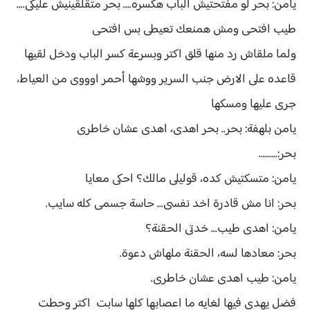
يامن: بحر لو مفتحتيش الباب هكسره.... بحر متقلقينيش عليكى....
طيب افتحى ومش همنعك تعيطى بس افتحى
ولما ملقاش رد منها قلق اكتر وبسرعة كسر الباب ودخل لقيها
قاعده على الارض جنب السرير ووشها أحمر اوووى من العياط،
جرى عليها ومسكها
يامن بلهفة: بحر.. بحر اهدى، اهدى عشان خاطرى
بحر:.........
يامن: متسكتيش كده، قوليلى مالك؟ احكى معايا
بحر: انا مش قادرة اخد نفسى... حاسة جسمى كله سايب.
يامن: اهدى طيب... خدتى الحقنة؟
بحر: معادها لسه، الحقنة ملهاش دعوة.
يامن: طيب اهدى عشان خاطرى.
فضل يهدى فيها لغايه ما اعصابها كلها سابت اكتر وحطت