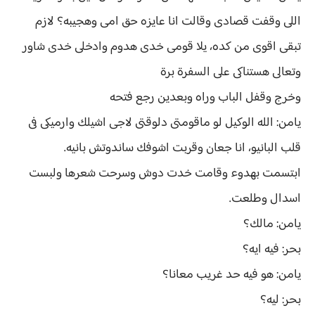
اللى وقفت قصادى وقالت انا عايزه حق امى وهجيبه؟ لازم
تبقى اقوى من كده، يلا قومى خدى هدوم وادخلى خدى شاور
وتعالى هستناكى على السفرة برة
وخرج وقفل الباب وراه وبعدين رجع فتحه
يامن: الله الوكيل لو ماقومتى دلوقتى لاجى اشيلك وارميكى فى
قلب البانيو، انا جعان وقربت اشوفك ساندوتش بانيه.
ابتسمت بهدوء وقامت خدت دوش وسرحت شعرها ولبست
اسدال وطلعت.
يامن: مالك؟
بحر: فيه ايه؟
يامن: هو فيه حد غريب معانا؟
بحر: ليه؟