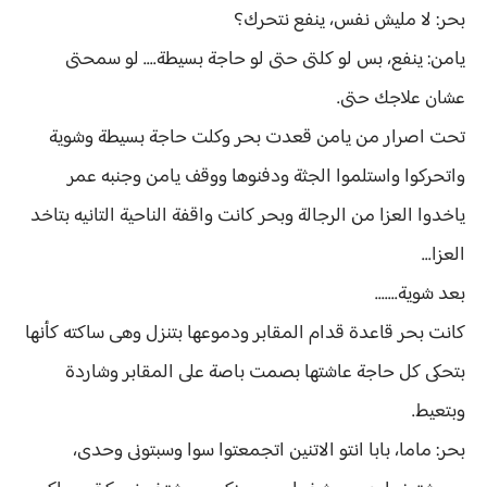
بحر: لا مليش نفس، ينفع نتحرك؟
يامن: ينفع، بس لو كلتى حتى لو حاجة بسيطة.... لو سمحتى
عشان علاجك حتى.
تحت اصرار من يامن قعدت بحر وكلت حاجة بسيطة وشوية
واتحركوا واستلموا الجثة ودفنوها ووقف يامن وجنبه عمر
ياخدوا العزا من الرجالة وبحر كانت واقفة الناحية التانيه بتاخد
العزا...
بعد شوية.......
كانت بحر قاعدة قدام المقابر ودموعها بتنزل وهى ساكته كأنها
بتحكى كل حاجة عاشتها بصمت باصة على المقابر وشاردة
وبتعيط.
بحر: ماما، بابا انتو الاتنين اتجمعتوا سوا وسبتونى وحدى،