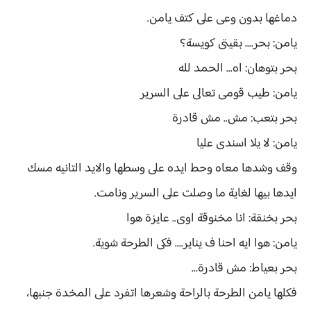
دماغها بدون وعى على كتف يامن.
يامن: بحر.... بقيتى كويسة؟
بحر بتوهان: اه... الحمد لله
يامن: طيب قومى تعالى على السرير
بحر بتعب: مش.. مش قادرة
يامن: لا يلا اسندى عليا
وقف وشدها معاه وحط ايده على وسطها والايد التانيه مسك
ايدها بيها لغاية ما وصلت على السرير ونامت.
بحر بخنقة: انا مخنوقة اوى.. عايزة هوا
يامن: هوا ايه احنا ف يناير.... فكى الطرحة شوية.
بحر بعياط: مش قادرة...
فكلها يامن الطرحة بالراحة وشعرها اتفرد على المخدة جنبها،