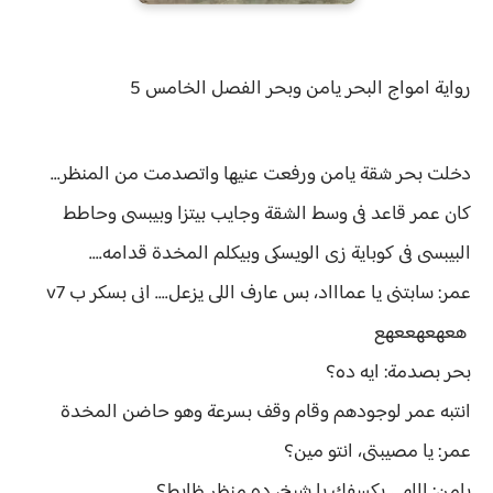
رواية
امواج البحر يامن وبحر الفصل الخامس 5
دخلت بحر شقة يامن ورفعت عنيها واتصدمت من المنظر...
كان عمر قاعد فى وسط الشقة وجايب بيتزا وبيبسى وحاطط
البيبسى فى كوباية زى الويسكى وبيكلم المخدة قدامه....
عمر: سابتنى يا عماااد، بس عارف اللى يزعل.... انى بسكر ب v7
هعهعهععهع
بحر بصدمة: ايه ده؟
انتبه عمر لوجودهم وقام وقف بسرعة وهو حاضن المخدة
عمر: يا مصيبتى، انتو مين؟
يامن: اللهى يكسفك يا شيخ، ده منظر ظابط؟