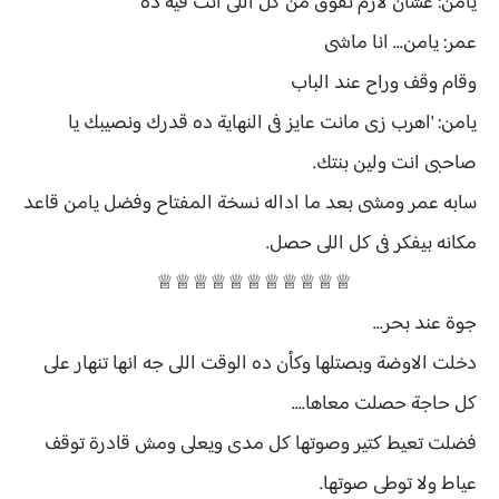
يامن: عشان لازم تفوق من كل اللى انت فيه ده
عمر: يامن... انا ماشى
وقام وقف وراح عند الباب
يامن: 'اهرب زى مانت عايز فى النهاية ده قدرك ونصيبك يا
صاحبى انت ولين بنتك.
سابه عمر ومشى بعد ما اداله نسخة المفتاح وفضل يامن قاعد
مكانه بيفكر فى كل اللى حصل.
♕♕♕♕♕♕♕♕♕♕♕
جوة عند بحر...
دخلت الاوضة وبصتلها وكأن ده الوقت اللى جه انها تنهار على
كل حاجة حصلت معاها....
فضلت تعيط كتير وصوتها كل مدى ويعلى ومش قادرة توقف
عياط ولا توطى صوتها.