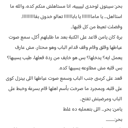
بحر: سيبتونى لوحدى ليييييه، انا مستاهلش منكم كده، والله ما
استااهل... يا مامااااااا يا باباااااا تعالو خدونى بقااااااااا.
وفضلت تعيط من كل قلبها..
برة كان يامن قاعد على الكنبة بعد ما طلبلهم أكل، سمع صوت
عياطها وقلق وقام وقف قدام الباب وهو محتار، مش عارف
يعمل ايه؟ يدخلها؟ بس هو خايف من ردة فعلها، طيب يسيبها؟
بس قلبه مش مطاوعه يسيبها كده.
قعد على كرسى جنب الباب وسمع صوت عياطها اللى بينزل كوى
على قلبه، وبمجرد ما صرخت بأسم اهلها قام بسرعة وخبط على
الباب ومرضيتش تفتح..
يامن: بحر... اللى بتعمليه ده غلط
بحر:..........