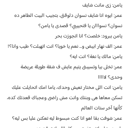
يامن: زى مانت شايف
عمر: ايوه انا شايف نسوان دلوقتى، بتجيب البيت الطاهر ده
نسوان؟ نسوااان يا فتحيييي؟ قصدى يا يامن؟
يامن ببرود: خلصت؟ انا اتجوزت بحر
عمر: الف نهار ابيض و... نعم يا خويا؟ انت اتهبلت؟ طيب وانا؟!
يامن: مالك يا نغة؟ انت ايه؟
عمر: تخلى بيا وتسيبنى يتيم عايش ف شقة طويلة عريضة
وحدى؟ لااااا
يامن: انت اللى مختار تعيش وحدك، ياما امك اتحايلت عليك
تسكن معاها هى وبنتك وانت مش راضى وعجباك قعدتك كده،
كأنها آخر ستات العالم
عمر: شوفت بقا اهو انا كنت مبسوط ليه تعكنن عليا بس ليه؟