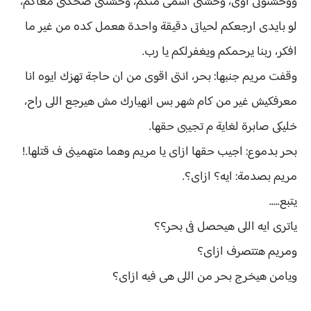
ووحشتونى اوى، وحشنى اسمى منكم، وحشتنى ضحكتى معاكم،
لو بايدى ارجعكم لحياتى دقيقة واحدة هعمل كده من غير ما
افكر، ربنا يرحمكم ويغفرلكم يا رب.
وقفت مريم جنبها: بحر، انتى اقوى من ان حاجة تهزك ايوه انا
معرفكيش غير من كام شهر بس انهيارك مش هيرجع اللى راح،
خليكى صابرة لغاية م تجيبى حقها.
بحر بدموع: اجيب حقها ازاى يا مريم وهما متهمينى ف قتلها.!
مريم بصدمة: ايه؟ ازاى؟.
يتبع.....
ياترى ايه اللى هيحصل فى بحر؟؟
ومريم هتتصرف ازاى؟
ويامن هيخرج بحر من اللى هى فيه ازاى؟