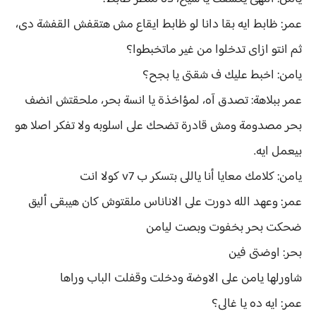
عمر: ظابط ايه بقا دانا لو ظابط ايقاع مش هتقفش القفشة دى،
ثم انتو ازاى تدخلوا من غير ماتخبطوا؟
يامن: اخبط عليك ف شقتى يا بجح؟
عمر ببلاهة: تصدق آه، لمؤاخذة يا انسة بحر، ملحقتش انضف
بحر مصدومة ومش قادرة تضحك على اسلوبه ولا تفكر اصلا هو
بيعمل ايه.
يامن: كلامك معايا أنا ياللى بتسكر ب v7 كولا انت
عمر: وعهد الله دورت على الاناناس ملقتوش كان هيبقى أليق
ضحكت بحر بخفوت وبصت ليامن
بحر: اوضتى فين
شاورلها يامن على الاوضة ودخلت وقفلت الباب وراها
عمر: ايه ده يا غالى؟