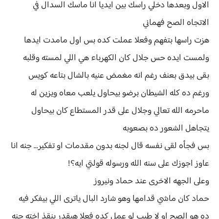
الاول وبعدها دخلي راسك بين ايديا انا ماسك السدال في
الاتجاه الصح فهماني
هزت راسها بتفهم وفعلا عملت كده بس اول مامدت ايدها
ولمست ايده حس جلال كان الكهرباء هي اللي لمسته وقلبه
بقى بيدق بعنف رغم انه مغمض عنيه بالشال بتاعه كويس
ورغم ده كله الشيطان برضو بيحاول يلعب معاه ويزين له
ماحرمه الله تعالي وجلال على قدر المستطاع كان بيحاول
يتجاهل الشعور ده بصعوبه
بس فجأه لقى نفسه قال لجنه بدون مقدمات او تفكير... جنه انا
عاوز اجوزك على سنه الله ورسوله قولتي ايه؟!
وعلى الجهه الاخرى عند حماد ونيروز
حماد كان ماشي قدامها وهو شارد البال ياترى اللي بيفكر فيه
ده هو الصح او لا طيب لو عمل كده فعلا هيقدر ينقذ اخته جنه