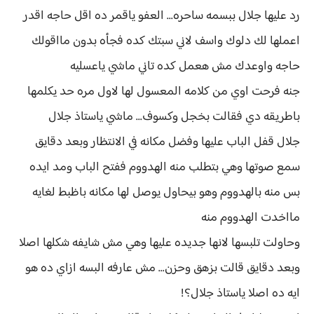
رد عليها جلال ببسمه ساحره... العفو ياقمر ده اقل حاجه اقدر
اعملها لك دلوك واسف لاني سبتك كده فجأه بدون مااقولك
حاجه واوعدك مش هعمل كده تاني ماشي ياعسليه
جنه فرحت اوي من كلامه المعسول لها لاول مره حد يكلمها
باطريقه دي فقالت بخجل وكسوف... ماشي ياستاذ جلال
جلال قفل الباب عليها وفضل مكانه في الانتظار وبعد دقايق
سمع صوتها وهي بتطلب منه الهدووم ففتح الباب ومد ايده
بس منه بالهدووم وهو بيحاول يوصل لها مكانه باظبط لغايه
مااخدت الهدووم منه
وحاولت تلبسها لانها جديده عليها وهي مش شايفه شكلها اصلا
وبعد دقايق قالت بزهق وحزن... مش عارفه البسه ازاي ده هو
ايه ده اصلا ياستاذ جلال؟!