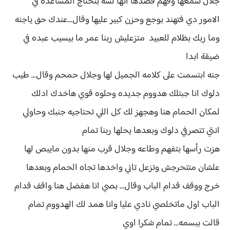
جلال سمعها وفهم قصدها انها لسه بتحتاج المساعده في
الامور دي فتهند بوجع وحزن كبير عليها وقال...عندك حق ياجنه
وما ربك بظلام للعبيد متزعليش ربنا عمر ما بيسيب عبده في
ضيقة ابدا
جنه ابتسمت على كلامه الجميل لها وجلال حمحم وقال... طيب
دلوك انا جبتلك هدووم جديده وحلوه قوي هاخدك ادلك
لمكان الحمام هنا وهجهز لك كل اللي تحتاجيه جنبك وحاولي
انتي تتصرفي دلوك وبعدها يحلها ربنا تمام
هزت رأسها بتفهم وطاعه وجلال قرب منها بدون مايبص لها
علشان متتحرجش وتزعل تاني واخدها تجاه الحمام وبعدها
خرج ووقف قدام الباب وقال... بصي انا هفضل هنا واقف قدام
الباب اول ماتخلصي نادي عليا وانا همد لك الهدووم تمام
قالت ببسمه... تمام شكرا اوي