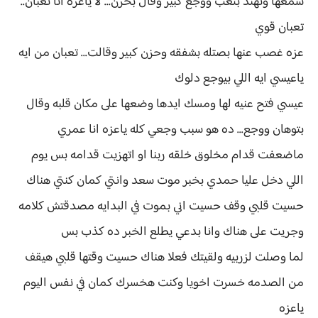
سمعها وتهند بتعب ووجع كبير وقال بحزن... لا ياعزه انا تعبان..
تعبان قوي
عزه غصب عنها بصتله بشفقه وحزن كبير وقالت... تعبان من ايه
ياعيسي ايه اللي بيوجع دلوك
عيسي فتح عنيه لها ومسك ايدها وضعها على مكان قلبه وقال
بتوهان ووجع... ده هو سبب وجعي كله ياعزه انا عمري
ماضعفت قدام مخلوق خلقه ربنا او اتهزيت قدامه بس يوم
اللي دخل عليا حمدي بخبر موت سعد وانتي كمان كنتي هناك
حسيت قلبي وقف حسيت اني بموت في البدايه مصدقتش كلامه
وجريت على هناك وانا بدعي يطلع الخبر ده كذب بس
لما وصلت لزربيه ولقيتك فعلا هناك حسيت وقتها قلبي هيقف
من الصدمه خسرت اخويا وكنت هخسرك كمان في نفس اليوم
ياعزه