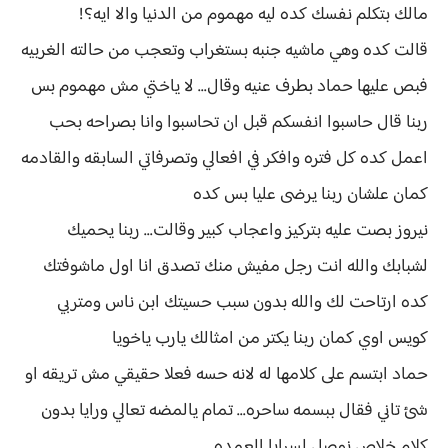
مالك بتكلم نفسك كده ليه مهموم من الدنيا والا ايه؟!
قالت كده وهي ماشيه جنبه بستغراب وتعجب من حالته الغربيه
فبص عليها حماد بطرف عنيه وقال... لا ياختي مش مهموم بس
ربنا قال حاسبوا انفسكم قبل ان تحاسبوا وانا بصراحه بحب
اعمل كده كل فتره وافكر في افعالي وتصرفاتي السابقه والقادمه
كمان علشان ربنا يرضى عليا بس كده
نيروز بصت عليه بتركيز واعجاب كبير وقالت... ربنا يحميك
لشبابك والله انت رجل مفيش منك تصدق انا اول ماشوفتك
كده ارتاحت لك والله بدون سبب حسيتك ابن ناس ومتربي
كويس اوي كمان ربنا يكتر من امثالك يارب ياخويا
حماد ابتسم على كلامها له لانه حسه فعلا حقيقي مش تريقه او
شئ تاني فقال ببسمه ساحره... تمام يالمضه تعالي ورايا بدون
كلام خلاص نوصل لسرايا العمده