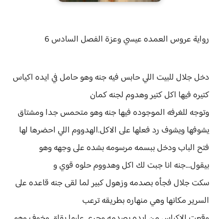
رواية
عروس العمده عيسي وعزة الفصل السادس 6
دخل جلال للبيت اللي حابس فيه جنه وهو حامل في ايده اكياس
كتيره فيها اكل كتير وهدوم لجنه كمان
وتوجه للغرفه الموجوده فيها جنه وهو متحمس جدا ومشتاق
يشوفها ويشوف رد فعلها على الاكل.الهدووم اللي احضرها لها
فتح الباب ودخل ببسمه مرسومه بشده على وجهه وهو
بيقول...جنه انا جبت لك اكل وهدووم حلوه قوي و
سكت جلال فجأه بصدمه وزهول كبير لما لقى جنه قاعده على
السرير مكانها وهي منهاره بطريقه ترعب
وقعت الاكياس من ايده بصدمه وجرى عليها بقلق وخوف وهو