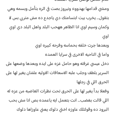
ومشي قدامها بهدووء ونيروز بصت في اثره بتأمل وبسمه وهي
بتقول... يخرب بيت ابتسامتك دي ياجدع ده مش متربي بس لا
وكمان وسيم اوي انا الظاهر ههحب البلد واهل البلد دي اوي
اوي
وبعدها جرت خلفه بحماسه وفرحه كبيره اوي
واما في الناحيه الاخرى في سرايا العمده
دخل عيسي غرفته وهو حامل غزه على ايده وبعدها وضعها على
السرير بلطف وجلب علبه الاسعافات الاوليه علشان يغير لها على
الحرق اللي في رجلها
وفعلا بدأ يغير لها على الحرق تحت نظرات الغاضبه من عزه له
اللي قالت بغضب... انت بتعمل ايه ياعمده بص انا مش بحب
البرود ده وقولتلك عاوزه اختي دلوك يعني عاوزاها دلوك