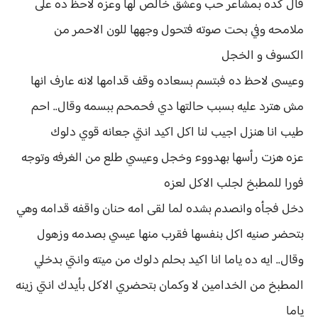
قال كده بمشاعر حب وعشق خالص لها وعزه لاحظ ده على
ملامحه وفي بحت صوته فتحول وجهها للون الاحمر من
الكسوف و الخجل
وعيسى لاحظ ده فبتسم بسعاده وقف قدامها لانه عارف انها
مش هترد عليه بسبب حالتها دي فحمحم ببسمه وقال.. احم
طيب انا هنزل اجيب لنا اكل اكيد انتي جعانه قوي دلوك
عزه هزت رأسها بهدووء وخجل وعيسي طلع من الغرفه وتوجه
فورا للمطبخ لجلب الاكل لعزه
دخل فجأه وانصدم بشده لما لقى امه حنان واقفه قدامه وهي
بتحضر صنيه اكل بنفسها فقرب منها عيسي بصدمه وزهول
وقال.. ايه ده ياما انا اكيد بحلم دلوك من ميته وانتي بدخلي
المطبخ من الخدامين لا وكمان بتحضري الاكل بأيدك انتي زينه
ياما