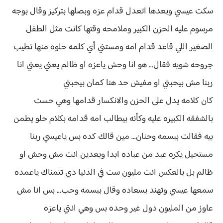
سكت عيسي وبعدها اتعدل قدام عزه وبصلها بتركيز وقال بوجه
مرسوم عليه الحزن الكبير وملامحه وقتها كانت مثل الطفل
الصغير اللي قاعد قدام امه ومستني أي كلمه حلوه منها تطيب
جروحه شويه فقال... هو انا وحش ياعزه او ظالم يعني يعني انا
ربنا مش بيحبني او مفيش حد هنا كمان بيحبني
كان كلامه يدل على الحزن والانكسار قدامها وهي حست
بالشفقه الكبيره عليه وكأنه بيطالب امه قدامه بكلام حلو يطمن
بيه فقالت ببسمه وحنان... مين قالك كده بس ياعيسي ربنا
مستحيل يكره عبد من عباده ابدا وبعدين انت مش وحش او
ظالم بل بالعكس انت مليون ست في الدنيا دي تتمناك ياعمده
سمعها عيسي وتهند بسعاده وقال ببسمه وحب... بس انا مش
عاوز من المليون دول غير وحده بس وهي انتي ياعزه