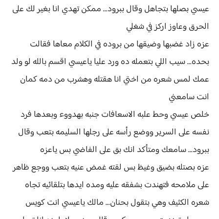
عيسي بصلها بتجاهل وقال ببرود... ممكن تهدي انا بغير لك على
الحرق وعاوز اركز في شغلي
عزه زاد غضبها وضيقها من بروده في الكلام معاها فقالت
بحده... سيب اللي بتعمله ده ورد عليا ياعيسي اقسم بالله لو ولد
عمك لمس شعره من اختي انا هقتله وهشرب من دمه كمان
انت سامعني
خلص عيسي وحط علبه الاسعافات جنبه بهدووء وبعدها فرد
نفسه على السرير ووضع رأسه على رجلها السليمه بتعب وقال
ببرود... سامعك ومتأكد انك بق على الفاضي بس ياعزه
عزه بصتله بضيق وغيظ بس لقته غمض عنيه بتعب ووجع ظاهر
على ملامحه فتهندت بشفقه عليه ومده ايدها بتلقائيه تجاه
شعره الكثيف وهي بتقول بحنان... مالك ياعيسي انت كويس