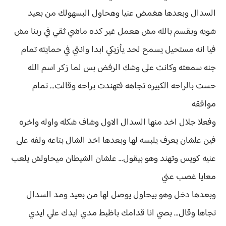
السدال وبعدها هغمض عنيا وهحاول البسهولك من بعيد
شويه وبقسم بالله مش هعمل غير كده ماشي ثقي في ربنا مش
فيا انه مستحيل يسمح لحد يأزيكي ابدا وانتي في حمايته تمام
جنه سمعته وكانت على وشك الرفض بس لما زكر اسم الله
حست بالراحه الكبيره تجاهه فتهندت براحه وقالت... تمام
موافقه
وفعلا جلال اخد منها السدال الاول وشاف شكله واوله واخره
فين علشان يعرف يلبسه لها وبعدها اخد الشال بتاعه ولفه على
عنيه كويس وتهند وهو بيقول... علشان الشيطان ميحاولش يلعب
معايا غصب عني
وبعدها دخل وهو بيحاول يوصل لها من بعيد ومد السدال
تجاها وقال... بصي انا قدامك باظبط مدي ايدك علي ايدي