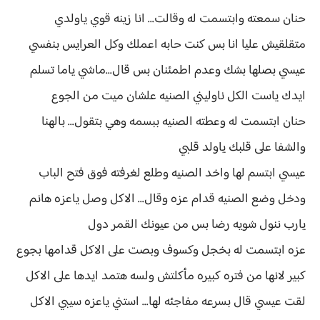
حنان سمعته وابتسمت له وقالت... انا زينه قوي ياولدي
متقلقيش عليا انا بس كنت حابه اعملك وكل العرايس بنفسي
عيسي بصلها بشك وعدم اطمئنان بس قال...ماشي ياما تسلم
ايدك ياست الكل ناوليني الصنيه علشان ميت من الجوع
حنان ابتسمت له وعطته الصنيه ببسمه وهي بتقول... بالهنا
والشفا على قلبك ياولد قلبي
عيسي ابتسم لها واخد الصنيه وطلع لغرفته فوق فتح الباب
ودخل وضع الصنيه قدام عزه وقال... الاكل وصل ياعزه هانم
يارب ننول شويه رضا بس من عيونك القمر دول
عزه ابتسمت له بخجل وكسوف وبصت على الاكل قدامها بجوع
كبير لانها من فتره كبيره مأكلتش ولسه هتمد ايدها على الاكل
لقت عيسي قال بسرعه مفاجئه لها... استني ياعزه سيبي الاكل