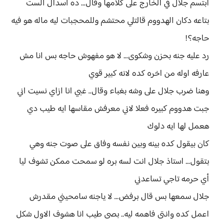
ابتسم جلال في الخارج على كلامها وقال... ده اسدال الست
بتاعه دكان الهدووم قالتلي محتشم وللمحجبات ليه ماله هو فيه
حاجه؟!
رد عليه جنه بحزن وشكوى... لا هو مفهوش حاجه بس انا مش
عارفه اوله من اخره كده لانه كبير قوي
وهنا ضرب جلال على وشه بغباء وقال.. غبي انا ازاي نسيت اني
جبت هدووم كبيره فعلا لاني معرفش مقاسها ايه طيب دي
هعمل لها ايه دلوك
كان بيقول كده بينه وبين نفسه وفاق على صوت جنه وهي
بتقول... استاذ جلال انت لسه بره لو سمحت ممكن تشوف ليا
أي حرمه تاجي تساعدني
جلال سمعها بس قال برفض... لا ياجنه سامحيني مقدرش
اعمل كده وانتي فاهمه ليه.. بصي طيب انا هشوف الاول شكل