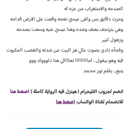
الصدمه والاستغراب من عزه له
ومرت دقايق بس ولقى عيسي نعمه وقعت على الارض قدامه
وهي بترتجف بعنف وشده وهنا عيسي عنيه وسعت بصدمه
وزهول كبير
وفجأه نادى بصوت عالي هز البيت من شدته والغضب المكبوت
فيه وهو بيقول... امااااااااا تعاااالي هنا دلوووك ووو
يتبع... بقلم نور محمد
انضم لجروب ا
لتليجرام ( هينزل ف
يه الرواية ك
املة )
ا
ض
غط هنا
للانضمام لقناة الواتساب
اضغط هنا