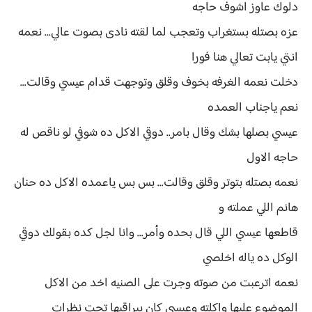
دلوك عاوز اشوف حاجه
عزه بصتله بستغراب وتعجب لما لقته نادى بصوت عالي... نعمه
انتي يابت تعالي هنا فورا
دخلت نعمه الغرفه بخوف وقلق وتوجهت قدام عيسي وقالت...
نعم ياجناب العمده
عيسي بصلها بشك وقال بامر.. دوقي الاكل ده شوفي لو ناقص له
حاجه الاول
نعمه بصتله بتوتر وقلق وقالت... بس بس ياعمده الاكل ده حنان
هانم اللي عملته و
قاطعها عيسي اللي قال بحده وأمر... وانا لجل كده بقولك دوقي
الوكل ده ياله اخلصي
نعمه اترعبت من صوته وجرت على الصنيه اخد من الاكل
الموضوع عليها واكلته وعيسي كان بيراقبها تحت نظرات