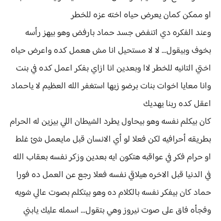
او ممكن كمان يعرض حياه اخته عزه للخطر
وعند الفكره دي اتنفض جسد حماد بارفض وهو بيهز رأسه
بخوف وبيقول... لا لا مستحيل انا مش هعمل كده واعرض حياه
اختي التانيه للخطر لاا وبعدين انا ازاي بفكر اعمل كده في بنت
وانا معايا اخوات بنات برضو زيها استغفر الله العظيم لا ياحماد
اعقل كده ربنا يهديك
كان بيكلم نفسه وهو بيحاول يطرد الشيطان اللي بيزين له الحرام
بطريقه أحرافيه لكن فعلا لو أي الانسان قبل مايعمل شئ غلط
او حرام فكر في عواقبه هتكون ايه بعدين وزكر نفسه بعقاب الله
في الدنيا قبل الاخره هيلاقي نفسه فعلا رجع عن العمل ده فورا
حماد كان بيفكر نفسه بالكلام ده وهو بيتكلم بصوت عالي شويه
وفجأه فاق على صوت نيروز وهي بتقول... اسمله عليك يابني