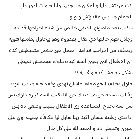
انت مردتش عليا والمكان هنا جديد وانا حاولت ادور على
الحمام هنا بس مقدرتش و..و..و
سكتت بعد ماصوتها اختفى خالص من شده احراجها قدامه
وجلال فهم حالتها دي فقال بهدووء وهو بيحاول يطمنها شويه
ويخفف من احراجها قدامه... حصل خير خلاص متعيطيش كده
زي الاطفال انتي بقيتي أنسه كبيره دلوك ميصحش تعيطي
بشكل ده مش كده والا ايه؟!
حاول يخفف الجو معاها علشان تهدى وفعلا جنه هديت شويه
وقالت ببسمه حزينه... عندك حق انا بقيت انسه كبيره دلوك بس
بس لسه بحتاج المساعده زي الاطفال بسبب وضعي ده بس
انا مش زعلانه علشان اكيد ربنا شايل ليا مكافأه جميله اوي على
صبري وتحملي ده والحمد لله على كل حال