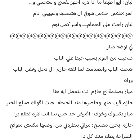
ليان : ايوا طبعا ما انا لازم اجهز نفسي واستحمي و....
اسر :خلاص خلاص شوفي ال هتعمليه وسيبيني انام
ليان راحت علي الحمام..... واسر كمل نوم
@@@@@@@@@@@@@@@@@@@@@@
في اوضة ميار
صحيت من النوم بسبب خبط علي الباب
فتحت الباب واتصدمت لما لقته حازم ال دخل وقفل الباب
وراه
ميار بصدمة :ح حازم انت بتعمل ايه هنا
حازم قرب منها وحاصرها عند الحيطة : جيت اقولك صباح الخير
ميار بكسوف وخوف : افترض حد حس بينا انت لازم تطلع برا
حازم بحزن مصتنع : مراتي بتطردني من اوضتها مكنتش متوقع
الصراحة يطلع منك كل دا