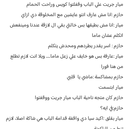
ميار جريت علي الباب وقفلتوا كويس وراحت الحمام
حازم :انا مش عارف انتو عايشين مع المخلوقة دي ازاي
ميار :انا مش بطيقها بس خالتي بقي ال لازقة عندنا ومينفعش
اتكلم عشان ماما
حازم : اسر يقدر يطردهم ومحدش يتكلم
ميار :عارفة بس هو خايف علي زعل ماما..... ويلا انت لازم تطلع
من هنا فورا
حازم بمشاكسة :ماشي يا قلبي
ميار ابتسمت
حازم كان متجه ناحية الباب ميار جريت ووقفتوا
حازم:في ايه؟
ميار بقلق :اكيد سيا دي واقفة قدامة الباب هي شاكة اصلا، لازم