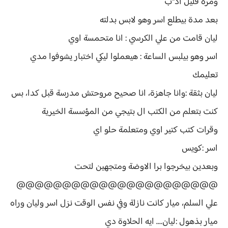
ومرة قليل اد*ب
بعد مدة بيطلع اسر وهو لابس بدلته
ليان قامت من علي الكرسي : انا متحمسة اوي
اسر وهو بيلبس الساعة : هيعملوا ليكي اختبار يشوفوا مدي
تعليمك
ليان بثقة :وانا جاهزة، انا صحيح مروحتش مدرسة قبل كدا، بس
كنت بتعلم من الكتب ال بتيجي من المؤسسة الخيرية
وقرات كتب كتير اوي ومتعلمة حلو اي
اسر :كويس
وبعدين بيخرجوا برا الاوضة ومتجهين لتحت
@@@@@@@@@@@@@@@@@@@@@@
علي السلم، ميار كانت نازلة وفي نفس الوقت نزل اسر وليان وراه
ميار بذهول :ليان.... ايه الحلاوة دي