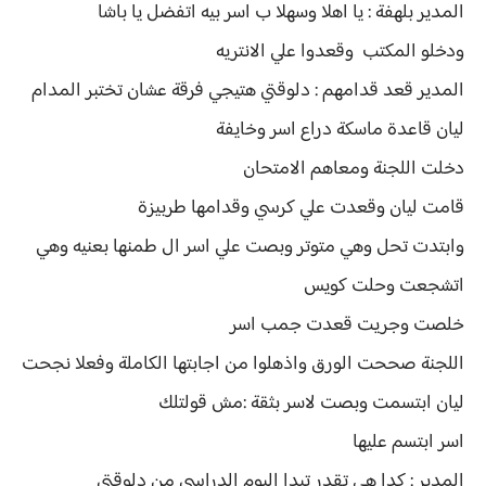
المدير بلهفة : يا اهلا وسهلا ب اسر بيه اتفضل يا باشا
ودخلو المكتب وقعدوا علي الانتريه
المدير قعد قدامهم : دلوقتي هتيجي فرقة عشان تختبر المدام
ليان قاعدة ماسكة دراع اسر وخايفة
دخلت اللجنة ومعاهم الامتحان
قامت ليان وقعدت علي كرسي وقدامها طربيزة
وابتدت تحل وهي متوتر وبصت علي اسر ال طمنها بعنيه وهي
اتشجعت وحلت كويس
خلصت وجريت قعدت جمب اسر
اللجنة صححت الورق واذهلوا من اجابتها الكاملة وفعلا نجحت
ليان ابتسمت وبصت لاسر بثقة :مش قولتلك
اسر ابتسم عليها
المدير : كدا هي تقدر تبدا اليوم الدراسي من دلوقتي