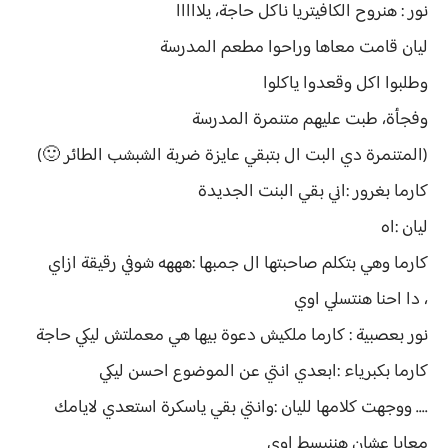
نور : هنروح الكافيتريا ناكل حاجة، يلااااا
ليان قامت معاها وراحوا مطعم المدرسة
وطلبوا اكل وقعدوا ياكلوا
وفجأة، طبت عليهم متنمرة المدرسة
(المتنمرة دي البت ال بتبقي عايزة ضربة الشبشب الطائر 🙂)
كارما بغرور :اني بقي البنت الجديدة
ليان :اه
كارما وهي بتكلم صاحبتها ال جمبها :هههه شوفي رقيقة ازاي
، دا احنا هنتسلي اوي
نور بعصبية : كارما ملكيش دعوة بيها هي معملتش ليكي حاجة
كارما بكبرياء :ابعدي انتي عن الموضوع احسن ليكي
.... ووجهت كلامها لليان :وانتي بقي ياسكرة استعدي لايامك
معايا عشان هننبسط اوي