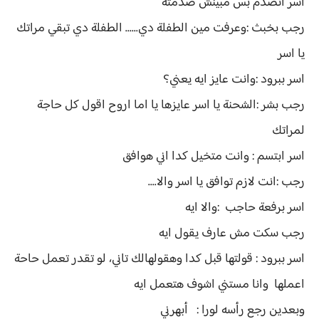
اسر اتصدم بس مبينش صدمته
رجب بخبث :وعرفت مين الطفلة دي...... الطفلة دي تبقي مراتك
يا اسر
اسر ببرود :وانت عايز ايه يعني؟
رجب بشر :الشحنة يا اسر عايزها يا اما اروح اقول كل حاجة
لمراتك
اسر ابتسم : وانت متخيل كدا اني هوافق
رجب :انت لازم توافق يا اسر والا....
اسر برفعة حاجب :والا ايه
رجب سكت مش عارف يقول ايه
اسر ببرود : قولتها قبل كدا وهقولهالك تاني، لو تقدر تعمل حاحة
اعملها وانا مستني اشوف هتعمل ايه
وبعدين رجع رأسه لورا : أبهرني