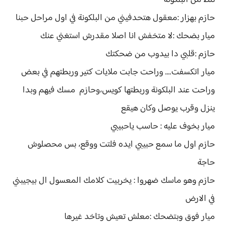
تنط من البلكونة
حازم بهزار :معقول هتحدفيني من البلكونة في اول مراحل حبنا
ميار بضحك :لا متخفش انا اصلا مقدرش استغني عنك
حازم :قلبي دا بيدوب من ضحكتك
ميار اتكسفت.... وراحت جابت ملايات كتير وربطتهم في بعض
وراحت عند البلكونة وربطتها كويس،وحازم مسك فيهم وبدا
ينزل وقرب يوصل وكان هيقع
ميار بخوف عليه : حاسب ياحبيبي
حازم اول ما سمع حبيبي ايده فلتت ووقع، بس محصلوش
حاجة
حازم وهو ماسك ضهروا : يخربيت كلامك المعسول ال بيجيبني
في الارض
ميار فوق وبتضحك :معلش تعيش وتاخد غيرها