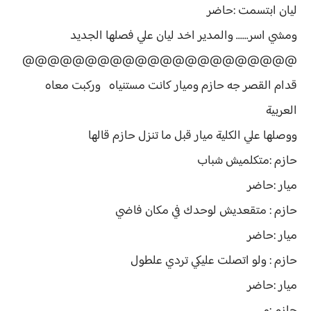
ليان ابتسمت :حاضر
ومشي اسر...... والمدير اخد ليان علي فصلها الجديد
@@@@@@@@@@@@@@@@@@@@@@
قدام القصر جه حازم وميار كانت مستنياه وركبت معاه
العربية
ووصلها علي الكلية ميار قبل ما تنزل حازم قالها
حازم :متكلميش شباب
ميار :حاضر
حازم : متقعديش لوحدك في مكان فاضي
ميار :حاضر
حازم : ولو اتصلت عليكي تردي علطول
ميار :حاضر