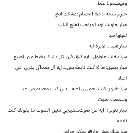
وهيفهمونا غلط
حازم متجه ناحية الحمام :عشانك انتي
ميار حاولت تهدا وراحت تفتح الباب
لقيتها سيا
ميار :سيا.... عايزة ايه
سيا دخلت علطول : ايه كنتي فين كل دا، انا بخبط من الصبح
ميار بضيق: ها لا كنت نايمة بس.... ايه ال صحاكي بدري انتي
اصلا
سيا بغرور :كنت بعمل رياضة.... بس كنت معدية من هنا
وسمعت صوت
ميار بتوتر :ا ايه ص صوت....هييجي منين الصوت ما بقولك كنت
نايمة
سيا بشك :مش عارفة يمكن حرامي