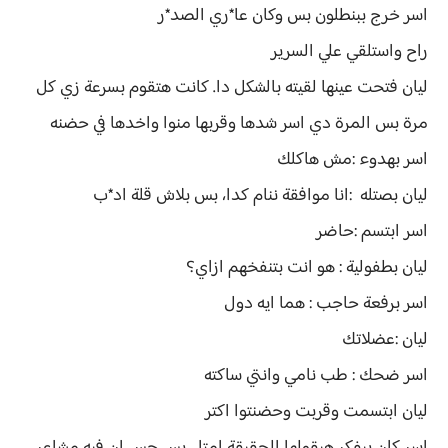
اسر خرج ببنطلون بس وكان عا*ري الصد*ر
راح واستلقي علي السرير
ليان فتحت عينها لقيته بالشكل دا. كانت هتقوم بسرعة زي كل
مرة بس المرة دي اسر شدها وقربها منوا واخدها في حضنه
اسر بهدوء :مش هاكلك
ليان بصتله :انا موافقة ننام كدا، بس بلاش قلة اد*ب
اسر ابتسم :حاضر
ليان بطفولية : هو انت بتنفخهم ازاي؟
اسر برفعة حاجب : هما ايه دول
ليان :عضلاتك
اسر ضحك : طب نامي وانتي ساكته
ليان ابتسمت وقربت وحضنتوا اكتر