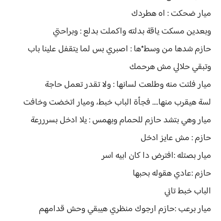
ميار ضحكت : اه هطردك
وبعدين مسكت ياقة بدلته واكملت بدلع : وبراحتي
حازم شدها من وسط*ها : اصبري بس لما يتقفل علينا باب
وتبقي حلالي مش هرحمك
ميار فلتت منه وطلعت لسانها : ولا تقدر تعمل حاجة
لسة هيقرب منها.... فجأة الباب خبط، وميار اتخضت وخافت
ميار وهي بتشد حازم للحمام وبهمس : يلا ادخل بسرررعة
حازم : مش عايز ادخل
ميار بصتله :افترض دا كان ابيه اسر
حازم :عادي هقوله بحبها
الباب خبط تاني
ميار برعب :حازم ارجوك منظري هيبقي وحش قدامهم