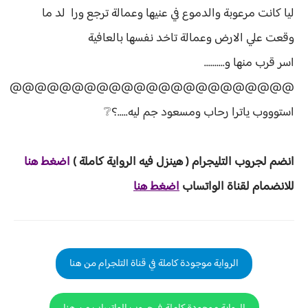
ليا كانت مرعوبة والدموع في عنيها وعمالة ترجع ورا لد ما
وقعت علي الارض وعمالة تاخد نفسها بالعافية
اسر قرب منها و..........
@@@@@@@@@@@@@@@@@@@@@@@
استوووب ياترا رحاب ومسعود جم ليه.....؟❔
انضم لجروب ا
لتليجرام ( هينزل ف
يه الرواية ك
املة )
ا
ض
غط هنا
للانضمام لقناة الواتساب
اضغط هنا
الرواية موجودة كاملة في قناة التلجرام من هنا