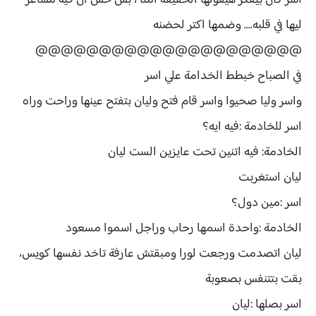
اسر كان بيفكر هيقولها الحقيقة امتا ، بس حس ان فيه مشاعر
ليها في قلبه.... وضمها اكتر لحضنه
@@@@@@@@@@@@@@@@@@@@@
في الصباح خبطط الخدامة علي اسر
واسر وليا صحيوا واسر قام فتح وليان بتفتح عينها وراحت وراه
اسر للخادمة :فيه ايه؟
الخادمة: فيه اتنين تحت عايزين الست ليان
ليان استغربت
اسر :مين دول؟
الخادمة :واحدة اسمها رحاب وراجل اسموا مسعود
ليان اتصدمت ورجعت لورا ومبقتش عارفة تاخد نفسها كويس،
بقت بتتنفس بصعوبة
اسر بصلها :ليان