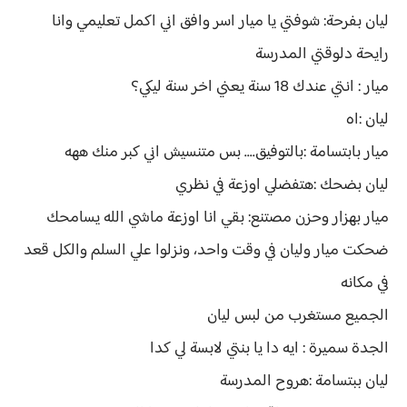
ليان بفرحة: شوفتي يا ميار اسر وافق اني اكمل تعليمي وانا
رايحة دلوقتي المدرسة
ميار : انتي عندك 18 سنة يعني اخر سنة ليكي؟
ليان :اه
ميار بابتسامة :بالتوفيق.... بس متنسيش اني كبر منك ههه
ليان بضحك :هتفضلي اوزعة في نظري
ميار بهزار وحزن مصتنع: بقي انا اوزعة ماشي الله يسامحك
ضحكت ميار وليان في وقت واحد، ونزلوا علي السلم والكل قعد
في مكانه
الجميع مستغرب من لبس ليان
الجدة سميرة : ايه دا يا بنتي لابسة لي كدا
ليان ببتسامة :هروح المدرسة