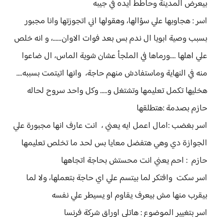
بيعرض المدينة وحاطط ايده في جيبه
اسر : هجاوبها علي سؤالها، وهقولها اني اتجوزتها وانا مجبور
بسبب وصية ابويا ال ندم بس بعد فوات الاوان......، و انه خلص
علي اهلها ....ورماها في الملجأ عشان شوية الماس، ال ضاعوا
منه في النهاية وماستفادش منهم حاجة، وانها اتيتمت بسببه....
هخليها تكمل تعليمها وتشتغل و..... وكل واحد سروح لحاله
حازم بصدمة :هتطلقها
اسر بغضب :امال اعمل ايه يعني ، انت عارف انها مجبورة علي
الجوازة دي وهي هتفضل معايا بس لحد ما تخلص تعليمها
حازم : احم يعني انت محستش بحاجة اتجاهها
اسر سكت وافتكر لما بيتسم علي اي حاجة بتعملها، ولا لما
بيقرب منها مش بيعرف يقاوم او يسيطر علي نفسه
اسر بتغيير الموضوع : هاتلي اوراق شركة فرنسا