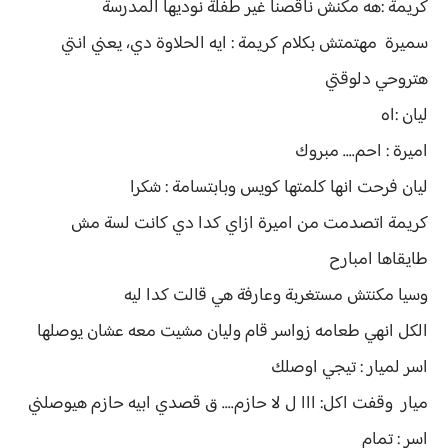
كريمة :هه مكنش ناقصنا غير طفلة نوديها المدرسة
سميرة مهتمتش بكلام كريمة : ايه الحلاوة دي، يعني انتي
هتروحي دلوقتي
ليان :اه
اميرة : احم.... مبروك
ليان فرحت انها كلمتها كويس وبابتسامة : شكرا
كريمة اتصدمت من اميرة ازاي كدا دي كانت لسة مش
طايقاها امبارح
وسيا مكنتش مستغربة وعارفة هي قالت كدا ليه
الكل انهي طعامه زواسر قام وليان مشيت معه عشان يوصلها
اسر لميار : تيجي اوصلك
ميار وقفت اكل: ااا ل لا حازم.... ق قصدي ابيه حازم هيوصلني
اسر : تمام