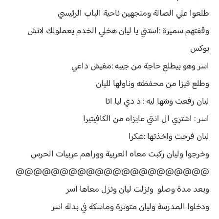
طلعوا علي الصالة ومتجهين ناحية الباب الرئيسي
وقفتهم سميرة :استني يا ليان هخلي الخدم يعملولك لانش
بوكس
اسر وهو بيطلع حاجة من جيبه :مفيش داعي
وطلع فيزا من محفظته وناولها لليان
ليان رفعت وشها ليه : د دي ليا انا
اسر : اشتري ال انتي عايزاه من الكافيتيرا
ليان فرحت واخذتها :شكرا
وخرجوا وليان ركبت معاه العربية ووراهم عربيات الحرس
@@@@@@@@@@@@@@@@@@@@@@
وبعد مدة وصلو ونزلت ليان ونزل معاها اسر
ودخلوا المدرسة وليان متوترة وماسكة في بدلة اسر