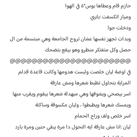
حازم قام وعطاها بوس*ة في الهوا
وميار اتكسفت :باييي
ودخلت جوا
وبدات تجهز نفسها عشان تروح الجامعة وهي مبتسمة من ال
حصل وكل متفتكر منظرو وهو بيقع بتضحك
@@@@@@@@@@@@@@@@@@@@@@
في اوضة ليان خلصت ولبست هدومها وكانت قاعدة قدلم
المراية بتحاول تظبط شعرها ومش عارفة
اسر بيصحي ويشوفها وهي مبهدلة شعرها بيقوم ويقرب منها
ويمسك شعرها ويظبطوا ، وليان مكسوفة وساكتة
اسر خلص ولف وراح الحمام
ليان :انا مش عارفة ايه التحول دا مرة يبقي حنين ومرة بارد