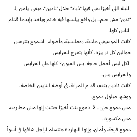
الليلة اللي أخيرًا بقى فيها "ذياد" حلال "نادين"، وبقى "يامن" لِـ
"ندى" مش حلم… بل واقع بيلبسها فيه خاتم وياخد بإيدها قدام
الناس كلها.
كانت الموسيقى هادية، رومانسية، وأضواء الشموع بتترعش
حوالين كل ترابيزة، كأنها بتفرح للعرايس.
الكل لبس أجمل حاجة، بس العيون؟ كلها على العرايس
والعرايس بس…
كانت نادين بتقف قدام المراية، في أوضة التزيين الخاصة،
ووشها مبلول دموع.
مش دموع حزن… لأ، دموع بنت أخيرًا حسّت إنها مش مطاردة،
مش مكسورة…
دموع فرحة، وأمان، وإنها النهاردة هتتسلم لراجل شافها في أسوأ