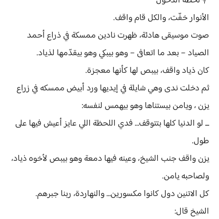
💐لحظة الدخول
الأنوار خفّت، والكل قام واقف.
صوت موسيقى هادئة، ظهرت نادين ممسكة في ذراع أحمد
الصياد – بعد ما اتعافى – وهو بيبكي وهو بيقدّمها لذياد.
كان ذياد واقف، بيبص لها كأنها معجزة.
ثم دخلت ندى وهي شايلة في إيديها ورد أبيض ممسكه في زراع
يزن ، ويامن بيستناها وهو بيهمس لنفسه:
ــ لو الدنيا كلها بتتوقف… فدي اللحظة اللي عايز أعيش فيها على
طول.
يزن واقف جنب الشيخ، وعينه فيها دمعة وهو بيبص لأخوه ذياد،
ولصاحبه يامن.
كل الاتنين دول كانوا مكسورين… والنهاردة، ربنا جبرهم.
الشيخ قال: