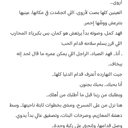
أروى...
العينين كلها بصت لأروى، اللي اتجمّدت في مكانها، عينيها
بتترعش ووشّها إحمر.
فهد كمل، وصوته بدأ يرتعش هو كمان، بس بكبرياء المحارب
اللي قرر يسلم سلاحه قدام الحب:
ـ أنا… فهد الصياد، الراجل اللي يمكن عمره ما قال لحد إنه
بيخاف…
جيت النهارده أعترف قدام الدنيا كلها…
أنا بحبك… بحبك بجنون.
وبطلبك من ربنا قبل ما أطلبك من أهلك…
هنا نزل من على المسرح، ومشى بخطوات ثابتة ناحيتها… وسط
دهشة المعازيم، وصرخات البنات، وتصفيق عالي بدأ يدوي.
وصل قدامها، وإنحنى على ركبة وحدة…