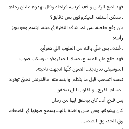
فهد لمح الريّس واقف قريب، فراحله وقال بهدوء مليان رجاء:
ـ ممكن أستلف الميكروفون بس دقايق؟
يزن رفع حاجبه، بس لما شاف النظرة في عينه، ابتسم وهو بيهز
رأسه:
ـ خُده… بس خلّي بالك من القلوب اللي هتولّع.
فهد طلع على المسرح، مسك الميكروفون، وسكت صوت
الموسيقى تدريجيًا… العيون كلّها اتجهت ناحيته.
نفسه اتسحب قبل ما يتكلم، وابتسامته ماقدرتش تخبّي توتره:
ـ مساء الفرح... والقلوب اللي بتخفق...
بس قلبي أنا… كان بيخفق ليها من زمان.
كان بيشوفها وهي مش واخدة بالها… يسمع صوتها في الضحك،
وفي الجد، وفي الصمت.