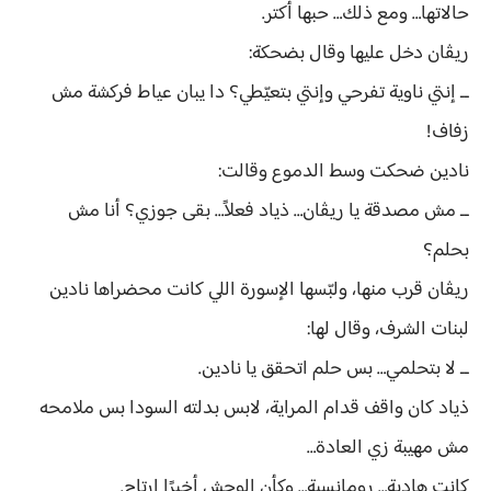
حالاتها… ومع ذلك… حبها أكتر.
ريڤان دخل عليها وقال بضحكة:
ــ إنتي ناوية تفرحي وإنتي بتعيّطي؟ دا يبان عياط فركشة مش
زفاف!
نادين ضحكت وسط الدموع وقالت:
ــ مش مصدقة يا ريڤان… ذياد فعلاً… بقى جوزي؟ أنا مش
بحلم؟
ريڤان قرب منها، ولبّسها الإسورة اللي كانت محضراها نادين
لبنات الشرف، وقال لها:
ــ لا بتحلمي… بس حلم اتحقق يا نادين.
ذياد كان واقف قدام المراية، لابس بدلته السودا بس ملامحه
مش مهيبة زي العادة…
كانت هادية… رومانسية… وكأن الوحش أخيرًا ارتاح.