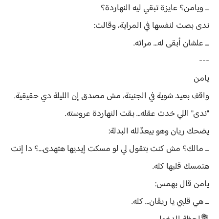
ــ ويامن؟ عايزة تبقي ليه النهاردة؟
ندى بصت لنفسها في المراية، وقالت:
ــ علشان أبقى له… مراته.
---
يامن
واقف بعيد شوية في الجنينة، مش مصدق إن الليلة دي حقيقية.
"ندى" اللي خدت عقله… بقت النهاردة عروسته.
يضحك ريان وهو بيعدّلله البدلة:
ــ مالك؟ مش كنت بتقول لي لو مسكت إيديها هتهدى…؟ دا إنت
هتمسك قلبها كله.
يامن قال بهمس:
ــ هي قلبي يا ريڤان… كله.