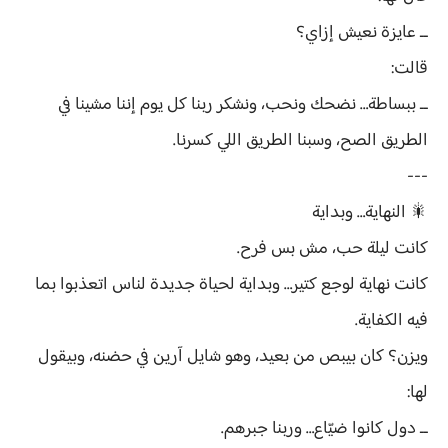
ــ عايزة نعيش إزاي؟
قالت:
ــ ببساطة… نضحك ونحب، ونشكر ربنا كل يوم إننا مشينا في
الطريق الصح، وسبنا الطريق اللي كسرنا.
---
🎇 النهاية… وبداية
كانت ليلة حب، مش بس فرح.
كانت نهاية لوجع كتير… وبداية لحياة جديدة لناس اتعذبوا بما
فيه الكفاية.
ويزن؟ كان بيبص من بعيد، وهو شايل آرين في حضنه، وبيقول
لها:
ــ دول كانوا ضيّاع… وربنا جبرهم.