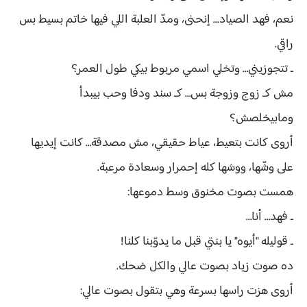
نعم، فهد الصياد... إنحنى، ومدّ العلبة اللي فيها خاتم بسيط بس
راقي.
ـ تتجوزيني… وتخلي اسمي مربوط بيكي طول العمر؟
مش كـ زوج وزوجة بس… كـ سند ودفا وحب بيبدأ
ومابيخلصش؟
أروى كانت بتعيط، عياط حقيقي، مش مصدقة… كانت إيديها
على وشّها، ووشها كله إحمرار وسعادة مرعبة.
همست بصوت مخنوق وسط دموعها:
ـ فهد… أنا…
ـ قوليله "أيوه" يا بنتي قبل ما يدوّبنا كلنا!
ده صوت زياد بصوت عالي والكل ضحك.
أروى هزت راسها بسرعة وهي بتقول بصوت عالي: