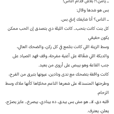
ــ يامن؟! بلاش قدام الناس!
بس هو شدها وقال:
ــ الناس؟ أنا شايفك إنتي بس.
كل بنت كانت بتحب… كانت الليلة دي بتصدق إن الحب ممكن
يكون حقيقي
وسط الزينة اللي كانت بتلمع في كل ركن، والضحك العالي،
والدبكة اللي شغّالة على أغنية مفرحة، وقف فهد الصياد على
جنب القاعة وهو بيبص على أروى من بعيد.
كانت واقفة بتضحك مع ندى ونادين، عيونها بتبرق من الفرح،
وطرحتها المنسدلة على شعرها الناعم مخليّاها كأنها ملاك وسط
الزحام.
قلبه دق، لا… هو مش بس بيدق، ده بينادي، بيصرخ… عايز يصرّح،
يعلن، يعترف.