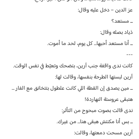
عز الدين – دخل عليه وقال:
ــ مستعد؟
ذياد بصله وقال:
ــ أنا مستعد أحبها… كل يوم، لحد ما أموت.
---
كانت ندى واقفة جنب آرين، بتضحك وتعيّط في نفس الوقت.
آرين لبستها الطرحة بنفسها، وقالت لها:
ــ مين يصدق إن القطة اللي كانت علطول بتتخانق مع الفار …
هتبقى عروستة النهاردة!
ندى قالت بصوت مبحوح من التأثر:
ــ بس أنا مكنتش هبقى هنا… من غيرك.
آرين مسحت دمعتها، وقالت: