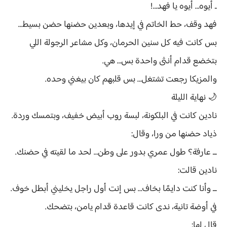
ـ أيوه… أيوه يا فهد…!
فهد وقف، حط الخاتم في إيدها، وبعدين حضنها حضن بسيط…
بس كانت فيه كل سنين الحرمان، وكل مشاعر الرجولة اللي
بتخضع قدام أنثى واحدة بس… هي.
والمزيكا رجعت تشتغل… بس قلبهم كان بيغني وحده.
🌙 نهاية الليلة
نادين كانت في البلكونة، لبسة روب أبيض خفيف، وبتمسك وردة.
ذياد حضنها من ورا، وقال:
ــ عارفة؟ طول عمري بدور على وطن… لحد ما لقيته في حضنك.
نادين قالت:
ــ وأنا كنت دايمًا بخاف… بس إنت أول راجل يخليني أبطل خوف.
في أوضة تانية، ندى كانت قاعدة قدام يامن، بتضحك.
قال لها: