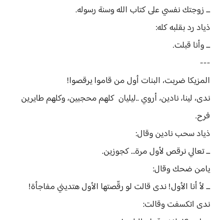
ــ زوجتك نفسي على كتاب الله وسنة رسوله.
ذياد رد بقلبه كله:
ــ وأنا قبلت.
---
المزيكا ضربت، البنات أول من قاموا يرقصوا!
ندى، لينا، نادين، أروي ..ليليان كلهم محجبين، وكلهم طايرين
فرح.
ذياد سحب نادين وقال:
ــ تعالي نرقص لأول مرة… كجوزين.
يامن ضحك وقال:
ــ لأ أنا الأول! ندى قالت لو رقّصتها الأول هتديني مفاجأة!
ندى اتكسفت وقالت: