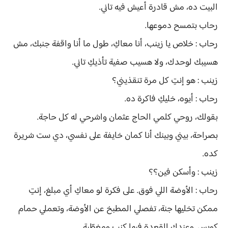
البيت ده، مش قادرة أعيش فيه تاني.
رحاب بتمسح دموعها.
رحاب : خلاص يا زينب، أنا معاكِ، طول ما أنا واقفة جنبك، مش
هسيبك لوحدك، ولا هسيب صفية تأذيكِ تاني.
زينب : هو إنتِ كل مرة تنقذيني؟
رحاب : أيوه، خليكِ فاكرة ده.
بقولك، روحي كلمي الحاج عثمان واشرحي له كل حاجة.
بصراحة، بيني وبينك أنا كمان خايفة على نفسي، دي ست شريرة
كده.
زينب : وأسكن فين؟؟
رحاب : الأوضة اللي فوق. على فكرة لو معاكِ أي مبلغ، إنتِ
ممكن تخليها جنة، تفصلي المطبخ عن الأوضة، وتعملي حمام
كويس. وعندك القعدة فيها كنب ومغطّية.