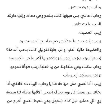
رحاب بهدوء مستفز.
رحاب : ماشي، بس عيونها كانت بتلمع وهي معاه، وإنتِ عارفة،
الحب ما بيتخبّاش.
زينب اتعصبت.
زينب : إنتِ بجد ما عندكيش دم. صاحبتي لسه متدمرة
والفضيحة مالية الدنيا، وإنتِ جاية تقوليلي كانت بتحب أسامة؟
(صوتها بيرتجف) هو إنتِ عايزة تكسّريها أكتر ما هي مكسورة؟
رحاب سكتت وهي متفاجئة من رد فعلها..زينب فجأة دموعها
نزلت، ومسكت إيد رحاب
زينب : أنا نفسي مش مرتاحة هنا يا رحاب، البيت ده خانقني، أنا
بخاف من صفية كل يوم، بخاف أصحى ألاقيها عاملة فيا مصيبة
زي اللي عملتها قبل كده. (بتشهق وهي بتعيط) نفسي أخرج من