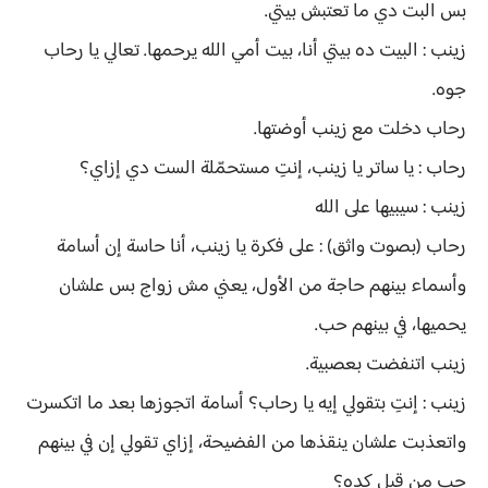
بس البت دي ما تعتبش بيتي.
زينب : البيت ده بيتي أنا، بيت أمي الله يرحمها. تعالي يا رحاب
جوه.
رحاب دخلت مع زينب أوضتها.
رحاب : يا ساتر يا زينب، إنتِ مستحمّلة الست دي إزاي؟
زينب : سيبيها على الله
رحاب (بصوت واثق) : على فكرة يا زينب، أنا حاسة إن أسامة
وأسماء بينهم حاجة من الأول، يعني مش زواج بس علشان
يحميها، في بينهم حب.
زينب اتنفضت بعصبية.
زينب : إنتِ بتقولي إيه يا رحاب؟ أسامة اتجوزها بعد ما اتكسرت
واتعذبت علشان ينقذها من الفضيحة، إزاي تقولي إن في بينهم
حب من قبل كده؟