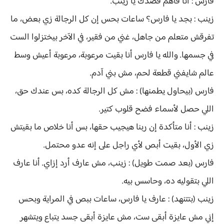
فارس : أنا فاهم قصدك يا زينب.
زينب : بجد يا فارس؟ ساعات بحس إن كل الرجالة زي بعض، ما
تفرقش متعلم من جاهل، غني من فقير، في الآخر بيختزلوا الست
في جسمها. والله يا فارس أنا بقيت مرعوبة، مرعوبة أعيش وسط
عالم شايفني قطعة لحم، مش بني آدم.
فارس (بيحاول يطمنها) : مش كل الرجالة كده، بس عندك حق،
اللي حصل لأسماء فضح قلوب كتير.
زينب : أنا متأكدة إن ربنا هيجيب حقها، بس أنا خلاص ما بقيتش
زي الأول، بقيت أبص لأي راجل على إنه عدو محتمل.
فارس (بعد صمت طويل) : زينب، مش عارف أرد إزاي. أنا عارف
اللي بتقوليه ده، وحاسس بيه.
زينب (بتتنهد) : عارف يا فارس، ساعات ببص في المراية وبحس
إني مش عايزة أبقى ست، مش عايزة أبقى جسد يتباع ويتشهر