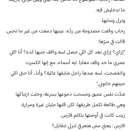
ما تدخليش فيه.
ونزل وسابها.
رحاب وقفت مصدومة من ردّه، عينيها دمعت من غير ما تحس.
قالت في سرّها:
"إزاي؟ إزاي بعد كل اللي حصل لسه واقف جنبها كده؟ أنا اللي
عمري ما حد وقف معايا. ليه أسماء، مع إنها اتكسرت
واتفضحت، لسه عندها راجل شايفها غالية؟ وأنا… أنا حتى اللي
حبيتهم خانوني."
شدّت نفس عميق ومسحت دموعها بسرعة، وخبّت ارتباكها
وهي طالعة تكمل طريقها، لكن قلبها مليان غيرة ومرارة.
زينب كانت في أوضتها بتكلم فارس.
فارس : يعني مش هتعرفي تنزلي نتقابل؟