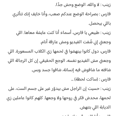
زينب : لا والله، الوضع وحش جدًا.
فارس : بصراحة الوضع عندكم صعب، وأنا خايف إنك تتأثري
باللي بيحصل.
زينب : طبيعي يا فارس، أسماء أنا كنت عايشة معاها. اللي
وجعني إني شُفت الفيديو ومش عارفة أنام.
فارس، دول كانوا بينهشوا في لحمها زي الكلاب المسعورة. اللي
وجعني مش الفيديو نفسه، الوجع الحقيقي إن كل الرجالة اللي
شافته ما شافوش فيه إنسانة، شافوا جسد وبس.
فارس : (ساكت لحظة) …
زينب : حسيت إن الراجل مش بيدوّر غير على جسم الست، على
لحمها، محدش فكر في روحها ولا وجعها. كلهم كانوا عاملين زي
الديابة اللي بتنهش.