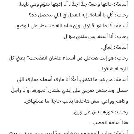
أسامة : حالتها وحشة جدًا جدًا، أنا إديتها منوّم وهي نايمة.
رحاب : قُلي يا أسامة، إيه العمل في اللي بيحصل ده؟
أسامة : أنا ماشي قانوني، وإن شاء الله هنسيطر على الوضع.
رحاب : أنا آسفة، بس عندي سؤال.
أسامة : إسألي.
رحاب : هو إنت هتتخلى عن أسماء علشان اتفضحت؟ يعني كل
الرجالة شافوا…
أسامة : من غير ما تكمّلي. أولًا أنا عارف أسماء وعارف اللي
حصل، وماحدش ضربني على إيدي علشان أتجوزها. وأنا راجل
وفاهم وواعي، مش هاخذها بذنب حاجة ما عملتهاش.
رحاب : جوزها، بس على ورق.
هنا أسامة اتعصب...
أسامة : رحاب، الموضوع ده خاص جدًا بيني وبين مراتي. ياريت