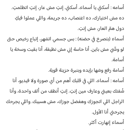
أسامه : أسكتي يا أسماء، أسكتي. إنتِ مش عار، إنتِ اتظلمتِ.
ده مش اختيارك، ده اغتصاب، ده جريمة، واللي عملوا فيكِ
دول همّ العار، مش إنتِ.
أسماء (بتصرخ في حضنه) : بس جسمي اتشهر، إتباع رخيص حتى
لو وشّي مش باين. أنا حاسة إني مش نظيفة، أنا بقيت وسخة يا
أسامة.
أسامة رفع وشها بإيده وبنبرة حزينة قوية.
أسامه : أسماء، اللي في قلبك أهم من أي صورة ولا فيديو، أنا
شُفتك بعيني وعارف مين إنتِ. إنتِ أنظف من ألف واحدة، وأنا
الراجل اللي اتجوزك وهفضل جوزك، مش هسيبك. واللي يجرحك
يجرحني أنا الأول.
أسماء إنهارت أكثر.