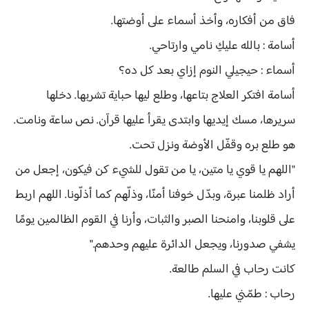
فاق من أفكاره، وأخذ أسماء على أوضتها.
أسامة : بالله عليكِ نامي وارتاحي.
أسماء : حيجيلي النوم إزاي بعد كل ده؟
أسامة افتكر العلاج بتاعها، وطلع ليها حباية تشربها. دخلها
سريرها، مسك إيديها وابتدى يقرأ عليها قرآن. نص ساعة ونامت.
هو طلع بره وقفّل الأوضة ونزل تحت.
"اللهم يا قوي يا متين، يا من تقول للشيء كن فيكون، إجعل من
أراد ظلمنا عبرة، وبدّل خوفنا أمنًا، وذلّهم كما أذلّونا. اللهم اربط
على قلوبنا، وامنحنا الصبر والثبات، وأرنا في القوم الظالمين يومًا
يشفي صدورنا، ويجعل الدائرة عليهم وحدهم."
كانت رحاب في السلم طالعة.
رحاب : طمّني عليها.