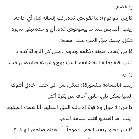
ويتفضح.
فارس (موجوع) : ما تقوليش كده، إنتِ إنسانة قبل أي حاجة.
زينب : آه… بس هما ما بيشوفوش كده. أي واحدة تبقى مجرد
شكل، جسد، حتى الحب بيبقى مشوه.
فارس (يقرب صوته ويكلمه بهدوء) : مش كل الرجالة كده يا
زينب. فيه رجالة لسه شايفة الست روح وشريكة حياة مش جسد
وبس.
زينب (بابتسامة مكسورة) : يمكن، بس اللي حصل خلاني أشوف
الدنيا بشكل تاني. خلاني أخاف من بكرة أكتر.
فارس : لا حول ولا قوة إلا بالله العلي العظيم، أنا شُفت الفيديو.
زينب : ما الفيديو اتنشر بسرعة البرق.
فارس (يحاول يغير الجو) : عموماً، أنا هكلم صاحبي الهاكر في