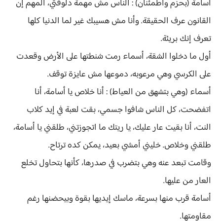
أسامة (بحزم واطمئنان) : الناس مش مهمة دلوقتي، المهم إن
القانون عرف الحقيقة. وأنا مش هسيبك غير لما الدنيا كلها
تعرف إنك بريئة.
أول ما دخلوا الشقة، أسماء رمت شنطتها على الأرض وقعدت
على الكرسي وهي مرعوبه، دموعها مش عايزة توقف.
أسماء (وهي بتشهق من العياط) : أنا خلاص يا أسامة، أنا
اتفضحت، كل الناس شافوا جسمي، بقت لعبة في إيد كلاب
النت، أنا بقيت عار عليك، يا ريتك ما اتجوزتني، طلقني يا أسامة،
طلقني وخلاص. خليني أمشي بعيد، يمكن كده ترتاح.
وقامت تبعد عنه وهي بتضرب في صدرها، كأنها بتحاول تخلع
العار من عليها.
أسامة قرب منها بسرعة، ماسك إيديها بقوة وبيحضنها رغم
مقاومتها.