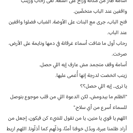
أسامة طار من مكانه وراح على الشقة. لقى رحاب وزينب
واقفين عند الباب متخضّين.
فتح الباب، جرى مع البنات على الأوضة. الشباب فضلوا واقفين
عند الباب.
رحاب أول ما شافت أسماء غرقانة في دمها ونايمة على الأرض،
صرخت.
أسامة وقف متجمد مش عارف إيه اللي حصل.
زينب اتخضت لدرجة إنها أُغمى عليها.
يا ترى… إيه اللي حصل؟؟
"الظلم ما بيدومش، لكن الدعوة اللي من قلب موجوع بتوصل
للسماء أسرع من أي سلاح."
اللهم يا قوي يا متين، يا من تقول للشيء كن فيكون، إجعل من
أراد ظلمنا عبرة، وبدّل خوفنا أمنًا، وذلّهم كما أذلّونا. اللهم اربط