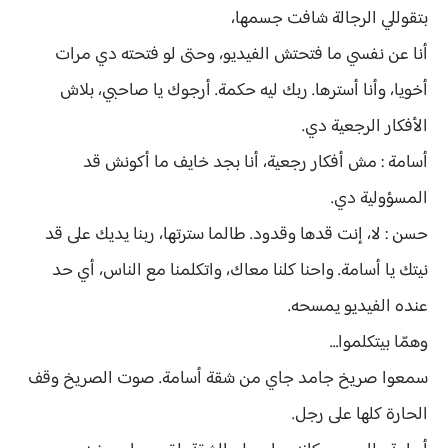
بتقوللي الرجالة شافت جسمها،
أنا عن نفسي ما فتحتش الفيديو، وحتى لو فتحته دي مرات
أخويا، وأنا أسترها. ربك ليه حكمة. أرجوك يا صاحبي، بلاش
الأفكار الرجعية دي.
أسامة : مش أفكار رجعية، أنا بجد خايف ما أكونش قد
المسؤولية دي.
حسن : لا، إنت قدها وقدود. طالما سترتها، ربنا يديك على قد
نيتك يا أسامة. واحنا كلنا معاك، واتكلمنا مع الناس، أي حد
عنده الفيديو يمسحه.
وهمّا بيتكلموا…
سمعوا صريخ جامد جاي من شقة أسامة. صوت الصريخ وقف
الحارة كلها على رجل.