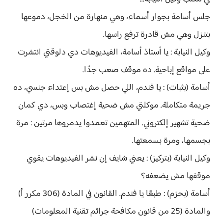
جلس أسامة بجوار أسماء، وهي منهارة من الخجل، دموعها
بتنزل وهي مش قادرة ترفع راسها.
وكيل النيابة : يا أستاذ أسامة، الفيديوهات دي دلوقتي انتشرت
على مواقع إباحية. ده موقف صعب جدًا.
أسامة (بثبات) : يا فندم، اللي حصل مش بس إعتداء جنسي، ده
جريمة متكاملة. موكلتي مش ضحية إغتصاب وبس، دي كمان
ضحية تشهير إلكتروني. المتهمين تعمدوا يدمروها مرتين : مرة
بجسمها، ومرة بسمعتها.
وكيل النيابة (بتركيز) : يعني شايف إن نشر الفيديوهات يقوي
موقفها مش يضعفه؟
أسامة (بحزم) : طبعًا يا فندم. القانون في المادة (306 مكرر أ)
والمادة (25 من قانون مكافحة جرائم تقنية المعلومات)