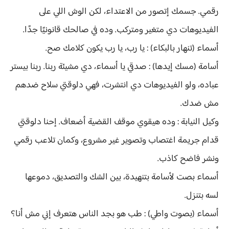
رقمي. جسمك إتصور من الاعتداء، لكن الوش اللي على
الفيديوهات دي متغير ومتركب. وده في صالحك قانونيًا جدًا.
أسماء (تنهار بالبكاء) : يا رب، يا رب يكون كلامك صح.
أسامة (مسك إيدها) : صدقي يا أسماء، دي مشيئة ربنا. ربنا بيستر
عباده، ولو الفيديوهات دي انتشرت، فهي دلوقتي سلاح ضدهم
مش ضدك.
وكيل النيابة : وده هيقوي موقف القضية أضعاف. إحنا دلوقتي
قدام جريمة اغتصاب وتصوير غير مشروع، وكمان تلاعب رقمي
ونشر فاضح كاذب.
أسماء بصت لأسامة بتنهيدة، بين الشك والتصديق، دموعها
لسه بتنزل.
أسماء (بصوت واطي) : طب هو بجد الناس هتعرف إني مش أنا؟