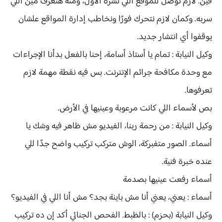
فين. لازم نوصل للموقع اللي نشره الأول، ومنه هنعرف مين اللي
سربه. وكمان لازم نتحرك فورًا ونخاطب إدارة المواقع علشان
يوقفوا أي انتشار جديد.
وكيل النيابة : تمام يا أستاذ أسامة، إحنا بالفعل بدأنا الإجراءات
مع وحدة مكافحة جرائم الإنترنت. بس فيه نقطة مهمة لازم
تعرفوها.
بص لأسماء اللي كانت مرعوبة وعينيها في الأرض.
وكيل النيابة : من رحمة ربنا، الفيديو مش ظاهر فيه وشك يا
أسماء. الصور متفبركة، الوش متركب تركيب واضح جدًا للي
عنده خبرة فنية.
أسماء رفعت عينيها بصدمة
أسماء : يعني، يعني أنا مش باينة بجد؟ مش أنا اللي في الفيديو؟
وكيل النيابة (بحزم) : بالظبط. الفحص الجنائي أكد إن ده تركيب