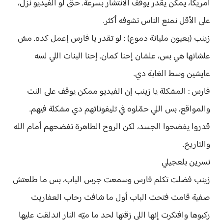
أمريكا، يمكن يقدر يوقف الانتشار بسرعة. حتى لو الفيديو نزل،
على الأقل نمنع الناس تشوفه أكثر.
زينب (بعيون مليانة دموع) : لو تقدر يا فارس إعمل كده. مش
علشانها هي بس، علشان إحنا كمان. إحنا البنات اللي لسه
عايشين وسط الغابة دي.
فارس : المشكلة يا زينب إن الفيديو ممكن يوقف على النت
والمواقع، بس اللي حمّلوه في تليفوناتهم دي مشكلة فيهم.
قدروا يفضحوا الجسد، لكن الروح الطاهرة تفضحهم أمام الله
والتاريخ.
نسرين بلعجيلي
زينب فضلت تكلم فارس وسمعت جرس الباب، بس ما طلعتش
صفية قامت فتحت الباب أول ما شافت رحاب العفاريت
ركبوها وافتكرت إنها اللي زقتها لحد ما ميّه النار اندلقت عليها