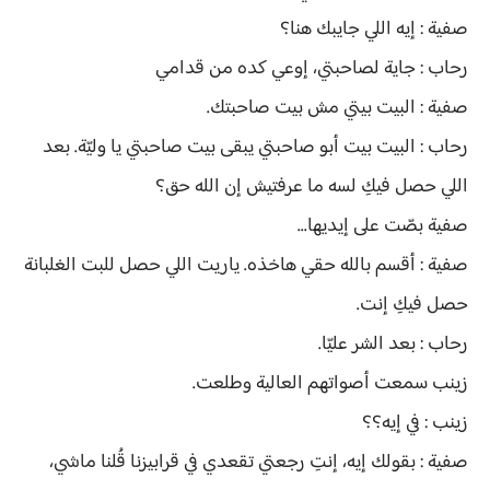
صفية : إيه اللي جايبك هنا؟
رحاب : جاية لصاحبتي، إوعي كده من قدامي
صفية : البيت بيتي مش بيت صاحبتك.
رحاب : البيت بيت أبو صاحبتي يبقى بيت صاحبتي يا وليّة. بعد
اللي حصل فيكِ لسه ما عرفتيش إن الله حق؟
صفية بصّت على إيديها...
صفية : أقسم بالله حقي هاخذه. ياريت اللي حصل للبت الغلبانة
حصل فيكِ إنت.
رحاب : بعد الشر عليّا.
زينب سمعت أصواتهم العالية وطلعت.
زينب : في إيه؟؟
صفية : بقولك إيه، إنتِ رجعتي تقعدي في قرابيزنا قُلنا ماشي،