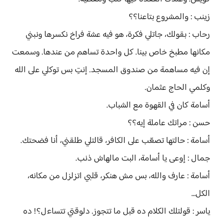
زينب : والمشروع بتاعنا؟؟
رحاب : بقولك، جاتلي فكرة، هو فيه عشة فراخ نكسرها ونبني
مكانها مطبخ خاص بينا. كل واحدة تساهم من عندها. وسمعت
إن فيه مساهمة من صندوق المسجد. إنتِ بس توكلي على الله
وكلمي الحاج عثمان.
أسامة كان في القهوة مع الشباب.
حسن : مراتك عاملة إيه؟؟
أسامة : حالتها تصعّب على الكافر، قالتلي طلقني، أنا فضحتك.
جمال : إوعى يا أسامة، البت مالهاش ذنب.
أسامة : عارف والله، بس مش هنكر، قلبي اتزلزل من مكانه،
الكل…
ياسر : قولتلك الكلام ده قبل ما تتجوز. دلوقتي تتساءل؟! ده