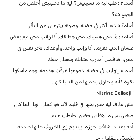
أسماء : طب ليه ما تسيبنيش؟ ليه ما تخلينيش أخلص من
الوجع ده؟
أسامة شدها أكتر في حضنه، وصوته بيترعش من التأثر.
أسامه : لأ، مش هسيبك. مش هطلقك. أنا وانتِ مش مع بعض
علشان الدنيا تفرّقنا، أنا وإنتِ واحد. وأوعدك، لآخر نفس في
عمري هافضل أحارب عشانك وعشان حقك.
أسماء إنهارت في حضنه، دموعها غرقّت هدومه، وهو ماسكها
بقوة كأنه بيحاول يحميها من الدنيا كلها.
Nisrine Bellaajili
مش عارف ليه حس بقهر في قلبه، لأنه هو كمان انهار لما كان
صغير، بس ما لاقاش حضن يطبطب عليه.
أمه بعد ما شافت جوزها بيتذبح زي الخروف جالها صدمة
نفسية، وعقلها راح.