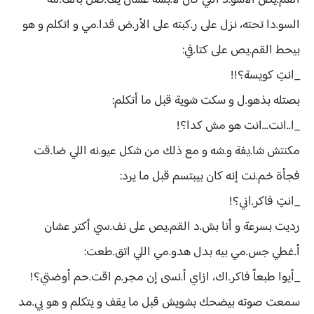
القم.يص الأسو.د اللي كان لا.بسه عشان يف.ضل بالف.لنة
السو.دا تحته، نزل على ر.كبته على الأر.ض قدا.مي و اتكلم و هو
بيحط القم.يص على كتا.في:
_انتِ كويسة؟!!
بصتله بذهو.ل و سكت شوية قبل ما أتكلم:
_ا..انت...انت هو مش كدا؟!
مكنتش شا.يفة و.شه و مع ذلك من شكل عيو.نه اللي ضا.قت
فجأة خم.نت إنه كان بيبتسم قبل ما يرد:
_انتِ فاكر.اني؟!
رديت بسرعة و أنا بش.د القم.يص على نف.سي أكتر عشان
أ.غطي جس.مي بيه بدل هدو.مي اللي اتق.طعت:
_أيوا طبعاً فاكر.اك، ازاي أ.نسى إن مجر.م اقت.حم أوضتي؟!
سمعت صوته بيضحك بشويش قبل ما يقف و يتكلم و هو بي.مد