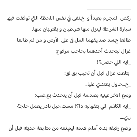
__________________
ركض المجر.م بعيداً و اخ.تفى في نفس اللحظة التي توقفت فيها
سيارة الشر.طة لينزل منها شر.طيان و يقتر.بان منها.
طالعا ج.سد صد.يقهما المل.قى على الأرض و من ثم طالعا
غزال ليتحدث أحدهما بحاجب مرفوع:
_ايه اللي حصل؟!
ابتلعت غزال قبل أن تجيب بق.لق:
_ح...حاول يعتد.ي عليا...
وسع الآخر عينيه بصد.مة قبل أن يتحدث بغ.ضب:
_ايه الكلا.م اللي بتقو.ليه دا؟! مست.حيل نادر يعمل حا.جة
ز.ي....
وضع رفيقه يد.ه أما.م ف.مه ليم.نعه من متا.بعة حديثه قبل أن