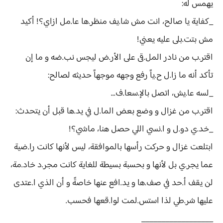
يهمس له:
_كفاية يا صالح، انت مش شا.يف منظر.ها عا.مل ازاي؟! أكيد
مش بتت.بلى عليه يعني!
اقتر.ب من نادر المل.قى على الأر.ض ليجس نب.ضه و ما إن
تأكد أنه ما زا.ل ح.ياً رفع وجهه موجهاً حديثه لصالح:
_لسه عا.يش، اتصل بالإ.سعا.ف...
اقتر.ب من غزال و وضع بعض الما.ل في يد.ها قبل أن يتحدث:
_خد.ي دو.ل و ا.نسي اللي حصل هنا، ماشي؟!
ابتلعت غزال و حركت رأسها بالموافقة، ليس لأنها كانت را.ضية
عما يجر.ي بل لأنها و بحسبة بسيطة للغاية كانت مجر.د خاد.مة،
لن يقف أ.حد في صف.ها و يد.افع عنها خاصةً و أن الذي ا.عتدى
عليها شر.طي لذا استس.لمت لوا.قعها فحسب.
__________________