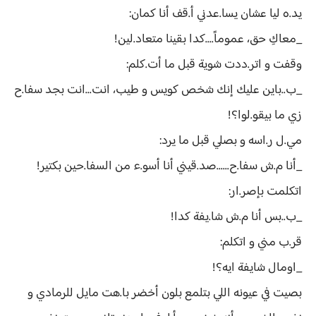
يد.ه ليا عشان يسا.عدني أ.قف أنا كمان:
_معاكِ حق، عموماً....كدا بقينا متعاد.لين!
وقفت و اتر.ددت شوية قبل ما أت.كلم:
_ب..باين عليك إنك شخص كويس و طيب، انت...انت بجد سفا.ح
زي ما بيقو.لوا؟!
مي.ل ر.اسه و بصلي قبل ما يرد:
_أنا م.ش سفا.ح......صد.قيني أنا أسو.ء من السفا.حين بكتير!
اتكلمت بإصر.ار:
_ب..بس أنا م.ش شا.يفة كدا!
قر.ب مني و اتكلم:
_اومال شايفة ايه؟!
بصيت في عيونه اللي بتلمع بلون أخضر با.هت مايل للرمادي و