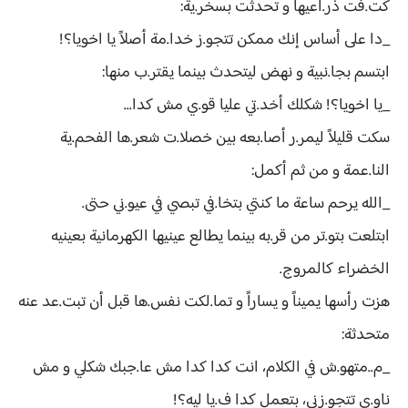
كت.فت ذر.اعيها و تحدثت بسخر.ية:
_دا على أساس إنك ممكن تتجو.ز خدا.مة أصلاً يا اخويا؟!
ابتسم بجا.نبية و نهض ليتحدث بينما يقتر.ب منها:
_يا اخويا؟! شكلك أخد.تي عليا قو.ي مش كدا...
سكت قليلاً ليمر.ر أصا.بعه بين خصلا.ت شعر.ها الفحم.ية
النا.عمة و من ثم أكمل:
_الله يرحم ساعة ما كنتي بتخا.في تبصي في عيو.ني حتى.
ابتلعت بتو.تر من قر.به بينما يطالع عينيها الكهرمانية بعينيه
الخضراء كالمروج.
هزت رأسها يميناً و يساراً و تما.لكت نفس.ها قبل أن تبت.عد عنه
متحدثة:
_م..متهو.ش في الكلام، انت كدا كدا مش عا.جبك شكلي و مش
ناو.ي تتجو.زني، بتعمل كدا ف.يا ليه؟!