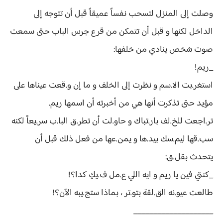
وصلت إلى المنزل لتسحب نفساً عميقاً قبل أن تتوجه إلى
الداخل لكنها و قبل أن تتمكن من قرع جرس الباب حتى سمعت
صوت شخص ينادي من خلفها:
_ريم!
استغر.بت الا.سم و نظرت إلى الخلف و ما إن و.قعت عيناها على
مؤيد حتى تذكرت أنها هي من أخبرته أن اسمها ريم.
تر.اجعت للخ.لف بار.تباك و حاو.لت أن تطر.ق البا.ب سر.يعاً لكنه
سب.قها ليم.سك بيد.ها و يمن.عها من فعل ذلك قبل أن
يتحدث بقل.ق:
_كنتي فين يا ريم و ايه اللي ع.مل ف.يكِ كدا؟!
طالعت عيو.نه الق.لقة بتو.تر ، بماذا ستج.يبه الآن؟!
____________________