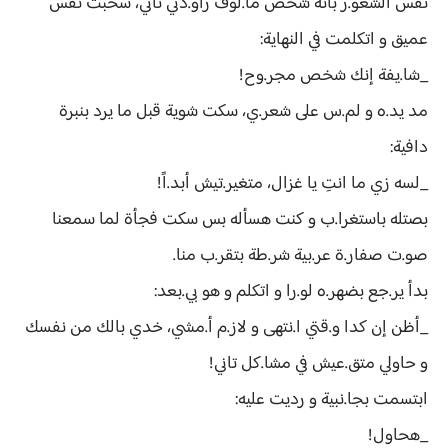
نفس الشعو.ر بأنه شخص مأ.لوف راو.دني تاني، سحبت نفس
عميق و اتكلمت في النهاية:
_شا.يفة إنك شخص مجر.وح!
مد يد.ه و لم.س على شعر.ي، سكت شوية قبل ما يرد بنبرة
دافية:
_لسه زي ما انتِ يا غزال، متغير.تيش أبد.اً!
بصتله باستغرا.ب و كنت هسأله بس سكت فجأة لما سمعنا
صو.ت صفار.ة عر.بية شر.طة بتقر.ب منا.
بدأ ير.جع بضهر.ه لو.را و اتكلم و هو بي.بعد:
_أظن إن كدا و.قتي ا.نتهى و لاز.م أ.مشي، خدي بالك من نفسك
و حاولي متق.عيش في مشا.كل تاني!
ابتسمت بجا.نبية و رديت عليه:
_هحاول!