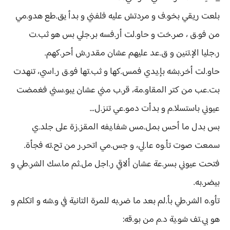
بلعت ريقي بخو.ف و مردتش عليه فلفني و بدأ يق.طع هدو.مي
من فو.ق ، صر.خت و حاو.لت أر.فسه بر.جلي بس هو ثب.ت
ر.جليا الإ.تنين و ق.عد عليهم عشان مقدر.ش أحر.كهم.
حاو.لت أخر.بشه بإ.يدي فمس.كها و ثب.تها فو.ق ر.اسي، تنهدت
بت.عب من كتر المقاو.مة، قر.ب مني عشان يبو.سني فغمضت
عيوني باستسلا.م و بدأت دمو.عي تنز.ل...
بس بدل ما أحس بمل.مس شفا.يفه المقز.زة على جلد.ي
سمعت صوت تأ.وه عا.لي، و جس.مي اتحر.ر من تح.ته فجأة.
فتحت عيوني بسر.عة عشان ألاقي ر.اجل مل.ثم ما.سك الشر.طي و
بيضر.به.
تأو.ه الشر.طي بأ.لم بعد ما ضر.به للمرة التانية في و.شه و اتكلم و
هو بي.تف شو.ية د.م من بو.قه: