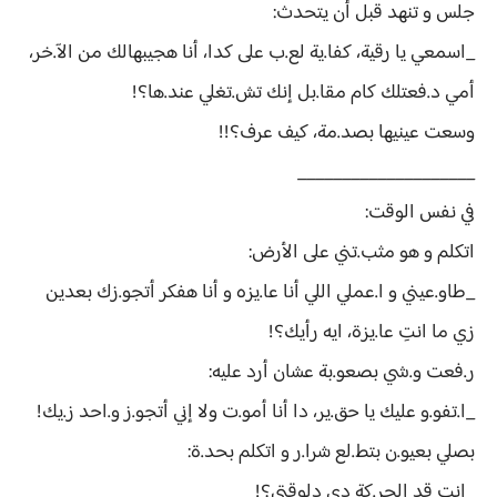
جلس و تنهد قبل أن يتحدث:
_اسمعي يا رقية، كفا.ية لع.ب على كدا، أنا هجيبهالك من الآ.خر،
أمي د.فعتلك كام مقا.بل إنك تش.تغلي عند.ها؟!
وسعت عينيها بصد.مة، كيف عرف؟!!
____________________
في نفس الوقت:
اتكلم و هو مثب.تني على الأرض:
_طاو.عيني و ا.عملي اللي أنا عا.يزه و أنا هفكر أتجو.زك بعدين
زي ما انتِ عا.يزة، ايه رأيك؟!
ر.فعت و.شي بصعو.بة عشان أرد عليه:
_ا.تفو.و عليك يا حق.ير، دا أنا أمو.ت ولا إني أتجو.ز و.احد ز.يك!
بصلي بعيو.ن بتط.لع شرا.ر و اتكلم بحد.ة:
_انتِ قد الحر.كة دي دلوقتي؟!