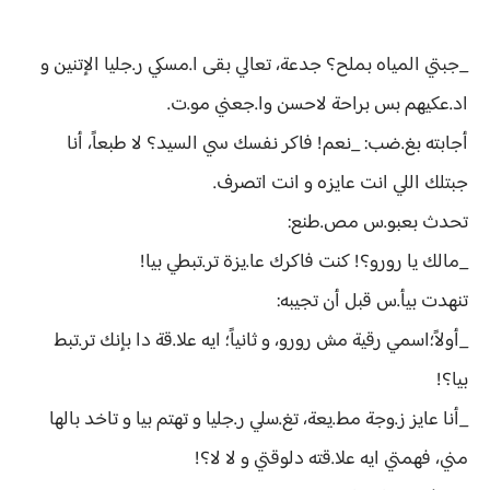
_جبتي المياه بملح؟ جدعة، تعالي بقى ا.مسكي ر.جليا الإتنين و
اد.عكيهم بس براحة لاحسن وا.جعني مو.ت.
أجابته بغ.ضب: _نعم! فاكر نفسك سي السيد؟ لا طبعاً، أنا
جبتلك اللي انت عايزه و انت اتصرف.
تحدث بعبو.س مص.طنع:
_مالك يا رورو؟! كنت فاكرك عا.يزة تر.تبطي بيا!
تنهدت بيأ.س قبل أن تجيبه:
_أولاً؛اسمي رقية مش رورو، و ثانياً؛ ايه علا.قة دا بإنك تر.تبط
بيا؟!
_أنا عايز ز.وجة مط.يعة، تغ.سلي ر.جليا و تهتم بيا و تاخد بالها
مني، فهمتي ايه علا.قته دلوقتي و لا لا؟!