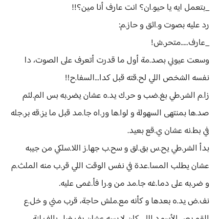
_بتعمل ايه يا حيو.ان؟ انت عارف أنا مين؟!!
رد عليه بصوت و.اثق و حاز.م:
_عارف.....متحر.ش!
وسعت عيوني بصد.مة أول ما قدرت أتعرف على الصوت، دا
نفسه الشخص اللي لح.قته قبل كدا...السفا.ح!!
زا.م الشر.طي بغ.ضب و حر.ك يد.ه عشان يضر.به بس الم.لثم
صد.ها بمنتهى السهولة و لوا.ها ور.اه جا.مد قبل ما يز.قه بر.جله
في بط.نه عشان ي.قع بعيد.
بدأ الشر.طي يح.س بق.لق و سح.ب جها.ز اللا.سلكي من جيبه
عشان يطلب المسا.عدة في نفس الوقت اللي قر.ب منه الملث.م
و ضر.به على دما.غه جا.مد من و.را فأ.غمى عليه.
نف.ض يد.ه بعدها و كأنه مع.ملش حاجة، قرب مني و خل.ع