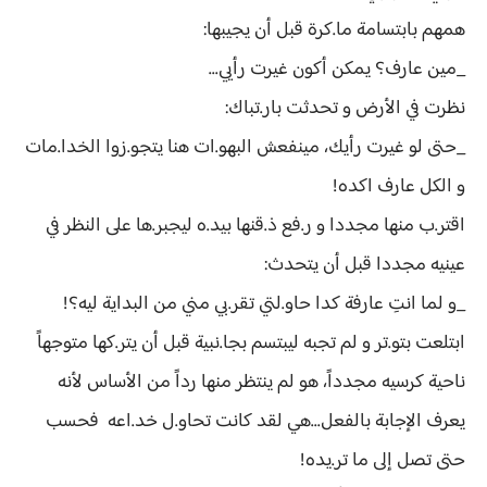
همهم بابتسامة ما.كرة قبل أن يجيبها:
_مين عارف؟ يمكن أكون غيرت رأيي...
نظرت في الأرض و تحدثت بار.تباك:
_حتى لو غيرت رأيك، مينفعش البهو.ات هنا يتجو.زوا الخدا.مات
و الكل عارف اكده!
اقتر.ب منها مجددا و ر.فع ذ.قنها بيد.ه ليجبر.ها على النظر في
عينيه مجددا قبل أن يتحدث:
_و لما انتِ عارفة كدا حاو.لتي تقر.بي مني من البداية ليه؟!
ابتلعت بتو.تر و لم تجبه ليبتسم بجا.نبية قبل أن يتر.كها متوجهاً
ناحية كرسيه مجدداً، هو لم ينتظر منها رداً من الأساس لأنه
يعرف الإجابة بالفعل...هي لقد كانت تحاو.ل خد.اعه فحسب
حتى تصل إلى ما تر.يده!