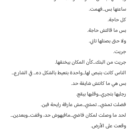
ساعتها بس…فهمت.
كل حاجة.
بس ما قالتش حاجة.
ولا حتى بصتلها تاني.
جريت.
جريت من البنك…كأن المكان بيخنقها.
الناس كانت بتبص لها…واحدة بتعيط بالشكل ده… في الشارع…
بس هي ما كانتش شايفة حد.
رجليها بتجري…وقلبها بيقع.
فضلت تمشي… تمشي…مش عارفة رايحة فين.
لحد ما وصلت لمكان فاضي…مافيهوش حد، وقفت…وبعدين…
وقعت على الأرض.