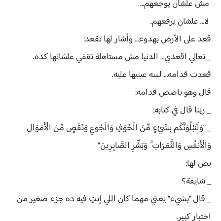
مش علشان يوجعهم…
لا… علشان يرفعهم.
قعد على الأرض بهدوء… وأشار لها تقعد:
_ تعالي اقعدي… الدنيا مش مستاهلة تقفي علشانها كده.
قعدت قدامه… لسه عينيها عليه.
قال وهو باصص قدامه:
_ ربنا قال في كتابه:
_ "وَلَنَبْلُوَنَّكُم بِشَيْءٍ مِّنَ الْخَوْفِ وَالْجُوعِ وَنَقْصٍ مِّنَ الْأَمْوَالِ
وَالْأَنفُسِ وَالثَّمَرَاتِ ۗ وَبَشِّرِ الصَّابِرِينَ"
بص لها:
_ شايفة؟
_ قال "بشيء" يعني مهما كان اللي إنتِ فيه ده جزء صغير من
اختبار كبير.