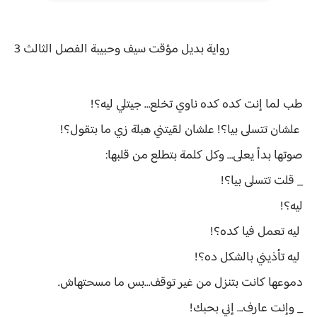
رواية
بديل مؤقت سيف وحبيبة الفصل
الثالث 3
طب لما إنت كده كده ناوي تخلع… جيتلي ليه؟!
علشان تتسلى بيا؟! علشان لقيتني هبلة زي ما بتقول؟!
صوتها بدأ يعلى… وكل كلمة بتطلع من قلبها:
_ قلت تتسلى بيا؟!
ليه؟!
ليه تعمل فيا كده؟!
ليه تأذيني بالشكل ده؟!
دموعها كانت بتنزل من غير توقف…بس ما مسحتهاش.
_ وإنت عارف… إني بحبك!