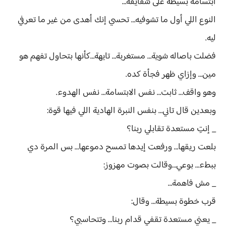
ابتسامة بسيطة على شفايفه…
النوع اللي أول ما تشوفيه… تحسي إنك أهدى من غير ما تعرفي
ليه.
فضلت باصاله شوية… مستغربة… تايهة…كأنها بتحاول تفهم هو
مين… وإزاي ظهر فجأة كده.
وهو واقف… ثابت… نفس الابتسامة… نفس الهدوء.
وبعدين قال تاني… بنفس النبرة الهادية اللي فيها قوة:
_ إنتِ مستعدة تقابلي ربنا؟
بلعت ريقها… ورفعت إيدها تمسح دموعها… بس المرة دي
ببطء… بوعي…وقالت بصوت مهزوز:
_ مش فاهمة…
قرب خطوة بسيطة… وقال:
_ يعني مستعدة تقفي قدام ربنا… وتتحاسبي؟