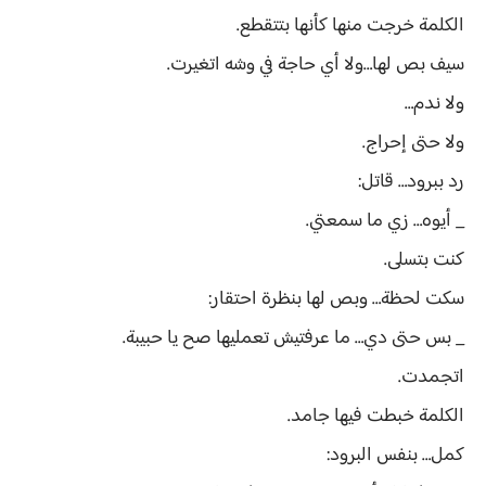
الكلمة خرجت منها كأنها بتتقطع.
سيف بص لها…ولا أي حاجة في وشه اتغيرت.
ولا ندم…
ولا حتى إحراج.
رد ببرود… قاتل:
_ أيوه… زي ما سمعتي.
كنت بتسلى.
سكت لحظة… وبص لها بنظرة احتقار:
_ بس حتى دي… ما عرفتيش تعمليها صح يا حبيبة.
اتجمدت.
الكلمة خبطت فيها جامد.
كمل… بنفس البرود: