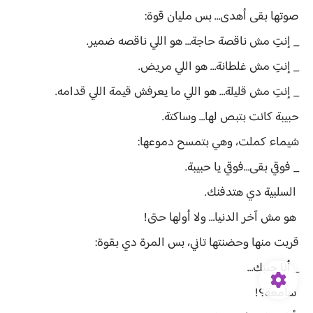
صوتها بقى أهدى… بس مليان قوة:
_ إنتِ مش ناقصة حاجة… هو اللي ناقصه ضمير.
_ إنتِ مش غلطانة… هو اللي مريض.
_ إنتِ مش قليلة… هو اللي ما يعرفش قيمة اللي قدامه.
حبيبة كانت بتبص لها… وساكتة.
شيماء كملت، وهي بتمسح دموعها:
_ فوقي بقى…فوقي يا حبيبة.
السلبية دي هتدفنك.
هو مش آخر الدنيا… ولا أولها حتى!
قربت منها وحضنتها تاني، بس المرة دي بقوة:
_ أنا جنبك…
سامعة؟!