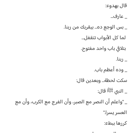
قال بهدوء:
_ عارف…
_ بس الوجع ده… بيقربك من ربنا.
لما كل الأبواب تتقفل…
بتلاقي باب واحد مفتوح.
_ ربنا.
_ وده أعظم باب.
سكت لحظة… وبعدين قال:
_ النبي ﷺ قال:
_ "واعلم أن النصر مع الصبر، وأن الفرج مع الكرب، وأن مع
العسر يسرا."
كررها ببطء: