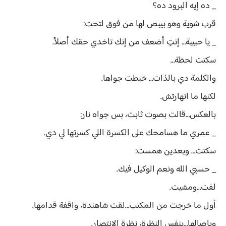
_ ده إيه البرود ده؟
قرب شوية وهو بيبص لها من فوق لتحت:
_ يا حبيبة… إنتِ أضعف من إنك تاخدي حقك أصلاً.
سكتت لحظة…
والكلمة دي بالذات… خبطت جواها.
لكنها ما انهارتش.
بالعكس…قالت بصوت ثابت، بس جواه نار:
_ عمري ما هسامحك على الكسرة اللي كسرتها لي دي.
سكتت… وبعدين همست:
_ حسبي الله ونعم الوكيل فيك.
لفت…ومشيت.
أول ما خرجت من المكتب…لقت شاهندة، واقفة قدامها.
وباصالها…بنفس النظرة، نظرة الانتصار.