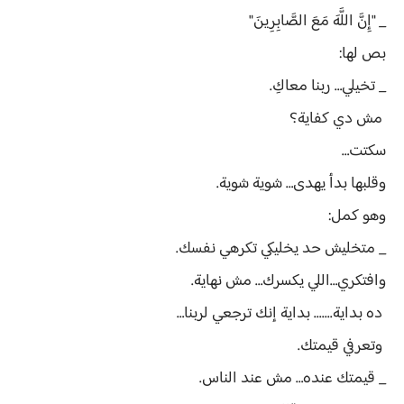
_ "إِنَّ اللَّهَ مَعَ الصَّابِرِينَ"
بص لها:
_ تخيلي… ربنا معاكِ.
مش دي كفاية؟
سكتت…
وقلبها بدأ يهدى… شوية شوية.
وهو كمل:
_ متخليش حد يخليكي تكرهي نفسك.
وافتكري…اللي يكسرك… مش نهاية.
ده بداية....... بداية إنك ترجعي لربنا…
وتعرفي قيمتك.
_ قيمتك عنده… مش عند الناس.