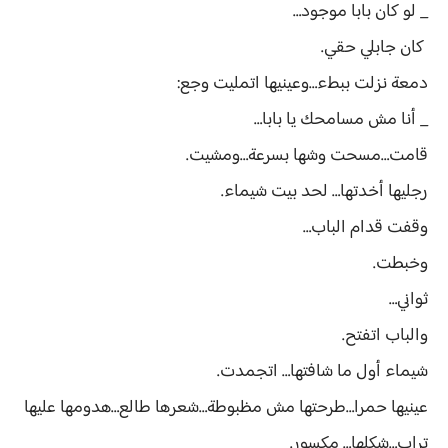
_ لو كان بابا موجود…
كان جابلي حقي.
دمعة نزلت ببطء…وعينيها اتمليت وجع:
_ أنا مش مسامحك يا بابا…
قامت…مسحت وشها بسرعة…ومشيت.
رجليها أخدتها… لحد بيت شيماء.
وقفت قدام الباب…
وخبطت.
ثواني…
والباب اتفتح.
شيماء أول ما شافتها… اتجمدت.
عينيها حمرا…طرحتها مش مظبوطة…شعرها طالع…هدومها عليها
تراب…شكلها… مكسور.