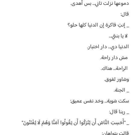
دموعها نزلت تاني… بس أهدى.
قال:
_ إنتِ فاكرة إن الدنيا كلها حلو؟
لا يا بنتي…
الدنيا دي… دار اختبار.
مش دار راحة.
الراحة… هناك.
وشاور لفوق.
_ الجنة.
سكت شوية… وخد نفس عميق:
_ ربنا قال:
_ "أَحَسِبَ النَّاسُ أَن يُتْرَكُوا أَن يَقُولُوا آمَنَّا وَهُمْ لَا يُفْتَنُونَ"
قالت بتواهان: