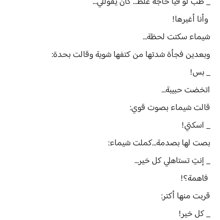
_ طب لو فيا حاجة غلط… كان يقوللي…
وأنا أغيرها!
شيماء سكتت لحظة…
وبعدين فجأة شدتها من كتفها شوية وقالت بحدة:
_ بس!
اتخضت حبيبة…
قالت شيماء بصوت قوي:
_ اسكتي!
بصت لها بصدمة…كملت شيماء:
_ إنتِ تستاهلي كل خير…
فاهمة؟!
قربت منها أكتر:
_ كل خير!