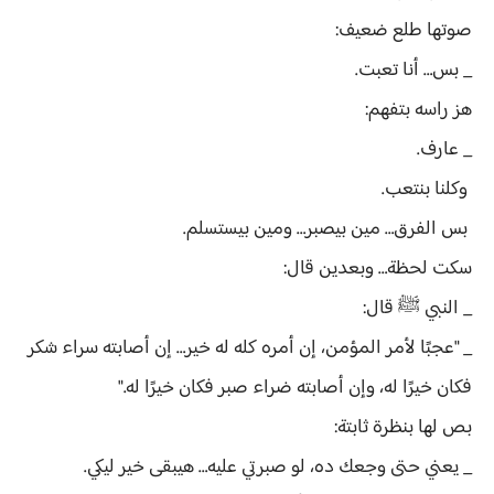
صوتها طلع ضعيف:
_ بس… أنا تعبت.
هز راسه بتفهم:
_ عارف.
وكلنا بنتعب.
بس الفرق… مين بيصبر… ومين بيستسلم.
سكت لحظة… وبعدين قال:
_ النبي ﷺ قال:
_ "عجبًا لأمر المؤمن، إن أمره كله له خير… إن أصابته سراء شكر
فكان خيرًا له، وإن أصابته ضراء صبر فكان خيرًا له."
بص لها بنظرة ثابتة:
_ يعني حتى وجعك ده، لو صبرتي عليه… هيبقى خير ليكي.