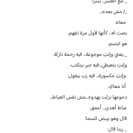
_ مع العسر… يسرا.
_/ مش بعده…
معاه.
بصت له… كأنها لأول مرة تفهم.
هو ابتسم:
_ يعني وإنتِ موجوعة… فيه رحمة نازلة.
وإنتِ بتعيطي…فيه جبر بيتكتب.
وإنتِ مكسورة… فيه رب بيقول:
أنا معاكِ.
دموعها نزلت بهدوء…مش نفس العياط…
عياط أهدى… أعمق.
قال وهو بيبص للسما:
_ ربنا قال: