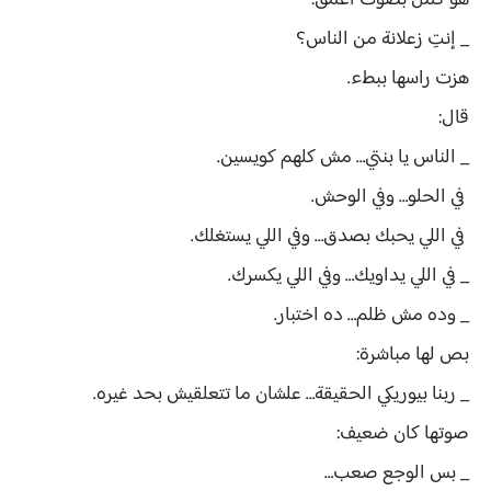
هو كمل بصوت أعمق:
_ إنتِ زعلانة من الناس؟
هزت راسها ببطء.
قال:
_ الناس يا بنتي… مش كلهم كويسين.
في الحلو… وفي الوحش.
في اللي يحبك بصدق… وفي اللي يستغلك.
_ في اللي يداويك… وفي اللي يكسرك.
_ وده مش ظلم… ده اختبار.
بص لها مباشرة:
_ ربنا بيوريكي الحقيقة… علشان ما تتعلقيش بحد غيره.
صوتها كان ضعيف:
_ بس الوجع صعب…