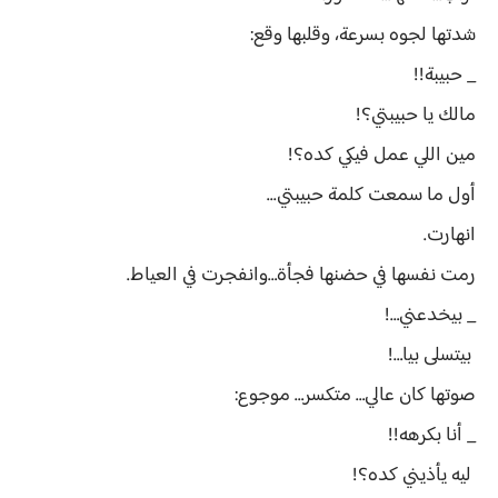
شدتها لجوه بسرعة، وقلبها وقع:
_ حبيبة!!
مالك يا حبيبتي؟!
مين اللي عمل فيكي كده؟!
أول ما سمعت كلمة حبيبتي...
انهارت.
رمت نفسها في حضنها فجأة…وانفجرت في العياط.
_ بيخدعني…!
بيتسلى بيا…!
صوتها كان عالي… متكسر… موجوع:
_ أنا بكرهه!!
ليه يأذيني كده؟!