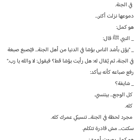
في الجنة.
دموعها نزلت أكتر…
هو كمل:
_ النبي ﷺ قال:
_ "يؤتى بأشد الناس بؤسًا في الدنيا من أهل الجنة… فيُصبغ صبغة
في الجنة، ثم يُقال له: هل رأيت بؤسًا قط؟ فيقول: لا والله يا رب."
رفع صباعه كأنه بيأكد:
_ شايفة؟
كل الوجع… بيتنسي.
كله.
مجرد لحظة في الجنة… تنسيكي عمرك كله.
سكتت… مش قادرة تتكلم.