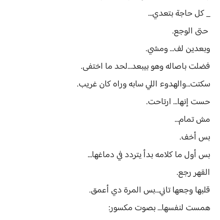
_ كل حاجة بتعدي…
حتى الوجع.
وبعدين لف… ومشي.
فضلت باصاله وهو بيبعد…لحد ما اختفى.
سكتت…والهدوء اللي سابه وراه كان غريب.
حست إنها… ارتاحت.
مش تمام…
بس أخف.
بس أول ما كلامه بدأ يتردد في دماغها…
القهر رجع.
قلبها وجعها تاني…بس المرة دي أعمق.
همست لنفسها… بصوت مكسور: