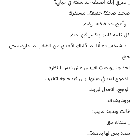
_ تعرفي إنك أضعف حد شفته في حياتي؟
ضحك ضحكة خفيفة… مستفزة:
_ وأغبى حد شفته برضه.
كل كلمة كانت بتكسر فيها حتة.
_ يا شيخة… ده أنا لما قلتلك اقعدي من الشغل…ما عارضتنيش
حتى!
لحد هنا…وبصت له…بس مش نفس النظرة.
الدموع لسه في عينيها…بس فيه حاجة اتغيرت.
الوجع… اتحول لبرود.
برود يخوف.
قالت بهدوء غريب:
_ عندك حق.
سعد بص لها بدهشة…