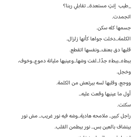
_طيب إنتِ مستعدة… تقابلي ربنا؟
اتجمدت.
جسمها كله سكن.
الكلمة…دخلت جواها كأنها زلزال.
قلبها دق بعنف…ونفسها اتقطع.
ببطء…ببطء جدًا…لفت وشها…وعينيها مليانة دموع…وخوف،
وخجل.
ووجع، وقلبها لسه بيرتعش من الكلمة.
أول ما عينيها وقعت عليه…
سكتت.
راجل كبير… ملامحه هادية…وشه فيه نور غريب… مش نور
بيتشاف بالعين بس… نور بيطمن القلب.