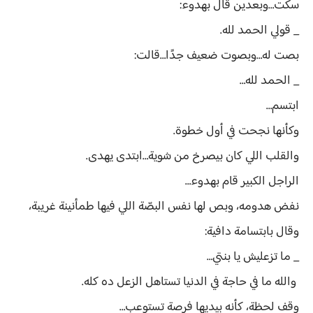
سكت…وبعدين قال بهدوء:
_ قولي الحمد لله.
بصت له…وبصوت ضعيف جدًا…قالت:
_ الحمد لله…
ابتسم…
وكأنها نجحت في أول خطوة.
والقلب اللي كان بيصرخ من شوية…ابتدى يهدى.
الراجل الكبير قام بهدوء…
نفض هدومه، وبص لها نفس البصّة اللي فيها طمأنينة غريبة،
وقال بابتسامة دافية:
_ ما تزعليش يا بنتي…
والله ما في حاجة في الدنيا تستاهل الزعل ده كله.
وقف لحظة، كأنه بيديها فرصة تستوعب…