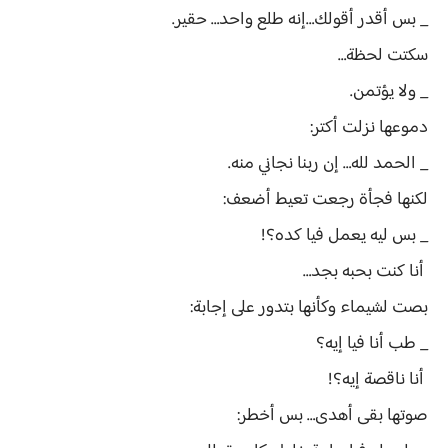
_ بس أقدر أقولك…إنه طلع واحد… حقير.
سكتت لحظة…
_ ولا يؤتمن.
دموعها نزلت أكتر:
_ الحمد لله… إن ربنا نجاني منه.
لكنها فجأة رجعت تعيط أضعف:
_ بس ليه يعمل فيا كده؟!
أنا كنت بحبه بجد…
بصت لشيماء وكأنها بتدور على إجابة:
_ طب أنا فيا إيه؟
أنا ناقصة إيه؟!
صوتها بقى أهدى… بس أخطر: