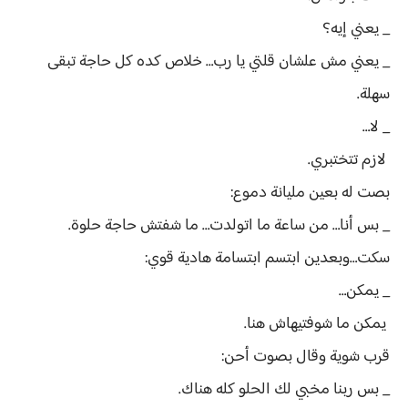
_ يعني إيه؟
_ يعني مش علشان قلتي يا رب… خلاص كده كل حاجة تبقى
سهلة.
_ لا…
لازم تتختبري.
بصت له بعين مليانة دموع:
_ بس أنا… من ساعة ما اتولدت… ما شفتش حاجة حلوة.
سكت…وبعدين ابتسم ابتسامة هادية قوي:
_ يمكن…
يمكن ما شوفتيهاش هنا.
قرب شوية وقال بصوت أحن:
_ بس ربنا مخبي لك الحلو كله هناك.