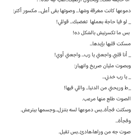
أنا خايفة منك… وبحاول أرضيك…طب ليه كده؟!
دموعها كانت مغرقة وشها... وصوتها بقى أعلى… مكسور أكتر:
_ لو فيا حاجة بعملها تغضبك… قوللي!
بس ما تكسرنيش بالشكل ده!
مسكت قلبها بإيدها…
_ أنا قلبي واجعني يا رب… واجعني أوي!
وبصوت مليان صريخ وانهيار:
_ يا رب خدني…
_ط وريحني من الدنيا… واللي فيها!
الصوت طلع منها مرعب.
وسكتت فجأة…بس دموعها لسه بتنزل…وجسمها بيترعش.
وفجأة…
صوت جه من وراها،هادئ…بس تقيل.