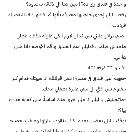
واحدة في فندق زي ده؟! مين فينا الي ذكائه محدود؟!
رفعت ليلى إحدى حاجبيها معترفه بأنها قد فاتتها تلك التفصيلة
فرددت:
-صح، برافو عليكي بس كمان لازم ابقى عارفه مكانك عشان
ماحدش ضامن، قوليلي اسم الفندق ورقم الأوضه وانا مش
هاجي.
-فندق """" غرفة 401.
-هههه أغلى فندق في مصر؟! مش قولتلك انا سيبتك قدام كنز
مفتوح بس انتي الي مش عايزة تشغلي مخك.
-ماتجننيش يا ليلى انا على اخري منك اساساً، مش كفاية غدرك
بيا؟!
توقفت ليلى بغضب بعدما كانت تقود سيارتها وهتفت بعصبيه:
-طب ماشي، خليني سمعت كلامك وانا اخذت خمسه وانتي