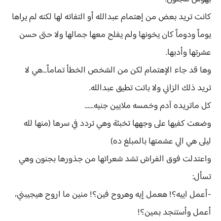
كانت تريد بعض من إهتمام عبدالله أو التفاته لها لكنه لم يراها
يوماً ودوماً كان يخونها ولم يفلح معها جمالها ولا حتى حسن
عشرتها وأدبها.
وها قد جاء الإهتمام لكن من الشخص الخطأ تماماً...هي لا
تريد ذلك الزاني ولا باتت تطيق عبدالله.
كل ماتريده آدم وخمسه ملايين جنيه......
وضعت كفيها على وجهها تخبئة وهي تردد في سرها (منها لله
ليلى هي الي عشمتها بالمبلغ ده)
واعتدلت فوق الفراش تشد شعراتها من جذورها بجنون وهي
تسأل:
-أعمل اييه؟! هعمل إيه وهروح فين؟! منين ما اروح هيجيبني،
أعمل وأستنجد بمين؟!