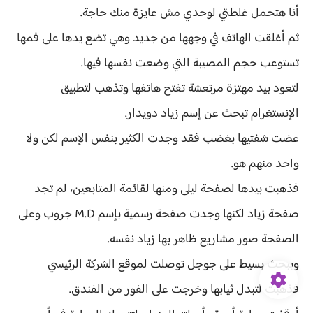
أنا هتحمل غلطتي لوحدي مش عايزة منك حاجة.
ثم أغلقت الهاتف في وجهها من جديد وهي تضع يدها على فمها
تستوعب حجم المصيبة التي وضعت نفسها فيها.
لتعود بيد مهتزة مرتعشة تفتح هاتفها وتذهب لتطبيق
الإنستغرام تبحث عن إسم زياد دويدار.
عضت شفتيها بغضب فقد وجدت الكثير بنفس الإسم لكن ولا
واحد منهم هو.
فذهبت بيدها لصفحة ليلى ومنها لقائمة المتابعين، لم تجد
صفحة زياد لكنها وجدت صفحة رسمية بإسم M.D جروب وعلى
الصفحة صور مشاريع ظاهر بها زياد نفسه.
وببحث بسيط على جوجل توصلت لموقع الشركة الرئيسي
فذهبت لتبدل ثيابها وخرجت على الفور من الفندق.