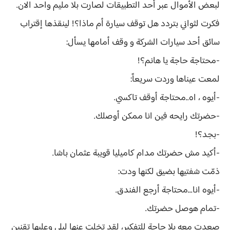
لبعض الأموال عبر أحد التطبيقات لصارت بلا مليم واحد الان.
فكرت لثواني بتردد هل توقف سيارة أم ماذا؟! لينقذها إقتراب
سائق أحد سيارات الشركة و وقف أمامها يسأل:
-محتاجة حاجة يا هانم؟!
لمعت عيناها وردت سريعاً:
-أيوه ، اه..محتاجة أوقف تاكسي.
-حضرتك رايحه فين انا ممكن أوصلك.
-بجد؟!
-أكيد مش حضرتك مدام كاميليا قويبة عثمان باشا.
ذمّت شفتيها بضيق لكنها ودت:
-أيوه انا...محتاجة أرجع الفندق.
-تمام هوصل حضرتك.
صعدت معه بلا حاجة للتفكير، لقد تخلت عنها ليلى وعليها تقنين