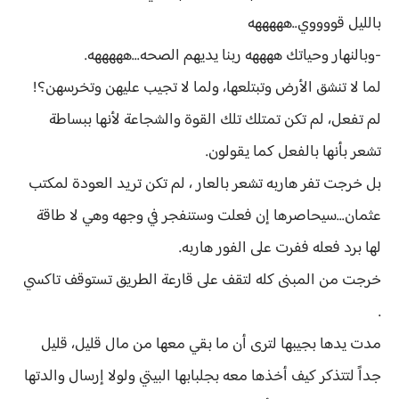
بالليل قووووي..هههههه
-وبالنهار وحياتك ههههه ربنا يديهم الصحه...هههههه.
لما لا تنشق الأرض وتبتلعها، ولما لا تجيب عليهن وتخرسهن؟!
لم تفعل، لم تكن تمتلك تلك القوة والشجاعة لأنها ببساطة
تشعر بأنها بالفعل كما يقولون.
بل خرجت تفر هاربه تشعر بالعار ، لم تكن تريد العودة لمكتب
عثمان...سيحاصرها إن فعلت وستنفجر في وجهه وهي لا طاقة
لها برد فعله ففرت على الفور هاربه.
خرجت من المبنى كله لتقف على قارعة الطريق تستوقف تاكسي
.
مدت يدها بجيبها لترى أن ما بقي معها من مال قليل، قليل
جداً لتتذكر كيف أخذها معه بجلبابها البيتي ولولا إرسال والدتها