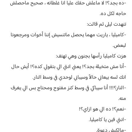
-ده بجد؟! لا ماعلش حقك عليا انا غلطانه ، صحيح ماحصلش
حاجه لكل ده.
تنهدت ليلى ثم قالت:
-كاميليا ، ياريت مهما يحصل ماتنسيش إننا أخوات ومرجعونا
لبعض.
هزت كاميليا رأسها بجنون وهي تهتف:
-أنا مش متخيلة بجد؟! يعني انتي الي بتقولي كده؟! أيش حال
انك لسه بيعاني حالاً وسيباني لوحدي في وسط النار.
-النار؟!!! أنا سيباكي في وسط كنز مفتوح ومحتاج بس الي يغرف
منه.
-نعم؟! ده الي هو ازاي؟!
-انتي فين يا كاميليا.
-مالكيش دعوة.