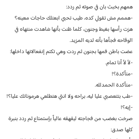
همهم بخبث بان في صوته ثم ردد:
-هممم مش تقولي كده، طيب تحبي ابعتلك حاجات معينه؟
هزت رأسها بغيط وجنون، كلما ظنت بأنها شاهدت منتهاه في
الوقاحه فجأها بأنه لديه المزيد.
عضت باطن فمها بجنون ثم ردت وهي تكتم إنفعالاتها داخلها:
-لأ لأ أنا تمام.
-متأكدة؟!
-متأكدة الحمدلله.
-طب بتتعصبي عليا ليه، براحه ولا انتي هتطلعي هرموناتك عليا؟!
-إيه؟!
صرخت بغضب من فجاجته ليقهقه عالياً بإستمتاع ثم ردد بنبرة
كلها صدق: