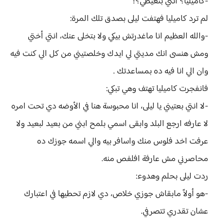
-كاميليا؟ انتي بتعيطي؟!
لم ترد كاميليا فهتفت ليلى بصدق تلك المرة:
-والله العظيم انا ماغدرتش بيكي ولا بتخلى عنك، انتي أختي
ومش هنسى انك مديتي لي ايدك وخلصتيني من كل الي كنت فيه
وان الي انا فيه ده بمساعدتك .
فانفجرت كاميليا تهتف وهي تبكي:
-لا انتي بعتيني يا ليلى، انا محبوسة هنا في الأوضه دي تحت امره
لا عارفه ارجع البلد وابقى اسمي بلمح ابني من بعيد لبعيد ولا
عرفت اخد فلوس منك واسافر بيه والي اسمه جوزك ده
محاصرني مش عارفة افلفص منه.
ردت ليلى بحلم وهدوء:
-هو أولاً مابقاش جوزي خلاص، دي لازم تحطيها في اعتبارك
عشان تقدري تتصرفي.