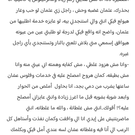
بحذرك، عثمان غضبه وحش ، راجل زي عثمان لو حب وغار
هيولع فيكي انتي والي استنجدتي بيه، لو عايزه خدمة اطلبيها من
عثمان، واضح انه واقع فيكي لدرجة لو طلبتي عين من عيونه
هيوافق إسمعي مني بلاش تلعبي بالنار وتستنجدي بأي راجل
غيره.
-وانا مش هزود غلطي ، مش كفايه وهمته اني عيني منه وانا
مش بطيقه، كمان هروح امصلح عليه في خدمات وفلوس عشان
ساعتها يشرب من دمي بجد، انا بحاول أملص من الحوار
وابعد شوية بشويه قبل ما اغرز زيادة وانتي عايزاني أمصلح
عليه؟! أقولك..انتي مش غلطانة ، والله ما غلطانه، انتي
ماضربتنيش على إيدي انا الي وافقت وكمان نفذت وأستاهل كل
الرعب الي أنا فيه وغلطانه عشان لسه عندي أمل فيكي وبكلمك