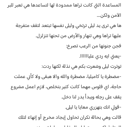
المساعدة التي كانت تراها ممدودة لها لتساعدها هي تعبر للبر
الآمن ولكن....
ها هي ترى يد ليلى ترتخي وليلى نفسها تبتعد لتقف متفرجة
عليها تراها وهي تنهار والأرض من تحتها تتزلزل.
فجن جنونها من الرعب تصرخ:
-يعني ايه ردي علياااااا.
توترت ليلى وشعرت بكم هي نذلة لكنها ردت:
-مضطرة يا كاميليا، مضطرة والله والا هبقى ولا كأني عملت
حاجة، اي فلوس مهما كانت كتير بتخلص، لازم اعمل مشروع
يقف على رجله ويبدأ يدر لنا دخل.
-قولي انك بتهزري معايا يا ليلى.
قالت وهي بحالة نكران تحاول إيجاد مخرج أو إنهاء لتلك