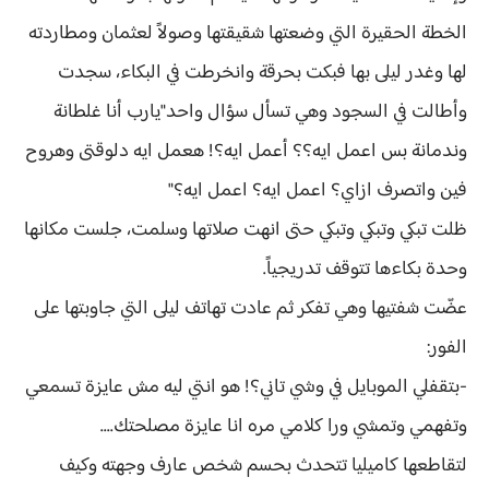
الخطة الحقيرة التي وضعتها شقيقتها وصولاً لعثمان ومطاردته
لها وغدر ليلى بها فبكت بحرقة وانخرطت في البكاء، سجدت
وأطالت في السجود وهي تسأل سؤال واحد"يارب أنا غلطانة
وندمانة بس اعمل ايه؟؟ أعمل ايه؟! هعمل ايه دلوقتى وهروح
فين واتصرف ازاي؟ اعمل ايه؟ اعمل ايه؟"
ظلت تبكي وتبكي وتبكي حتى انهت صلاتها وسلمت، جلست مكانها
وحدة بكاءها تتوقف تدريجياً.
عضّت شفتيها وهي تفكر ثم عادت تهاتف ليلى التي جاوبتها على
الفور:
-بتقفلي الموبايل في وشي تاني؟! هو انتي ليه مش عايزة تسمعي
وتفهمي وتمشي ورا كلامي مره انا عايزة مصلحتك....
لتقاطعها كاميليا تتحدث بحسم شخص عارف وجهته وكيف