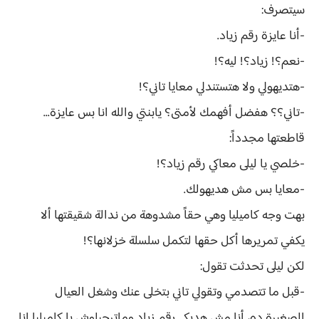
سيتصرف:
-أنا عايزة رقم زياد.
-نعم؟! زياد؟! ليه؟!
-هتديهولي ولا هتستندلي معايا تاني؟!
-تاني؟؟ هفضل أفهمك لأمتى؟ يابنتي والله انا بس عايزة...
قاطعتها مجدداً:
-خلصي يا ليلى معاكي رقم زياد؟!
-معايا بس مش هديهولك.
بهت وجه كاميليا وهي حقاً مشدوهة من ندالة شقيقتها ألا
يكفي تمريرها أكل حقها لتكمل سلسلة خزلانها؟!
لكن ليلى تحدثت تقول:
-قبل ما تتصدمي وتقولي تاني بتخلى عنك وشغل العيال
الصغيرة ده، أنا مش هديكي رقم زياد وماترحيلوش يا كاميليا انا