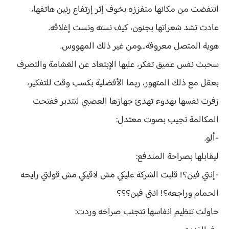
انتفضت من مكانها متفززه بخوف إثر إرتفاع رنين هاتفها،
عادت تشد شعراتها بجنون، كيف نسته ونست إغلاقه.
هوية المتصل معروفة...ومن غير ذلك المهووس.
سحبت نفس عميق تفكر، عليها الإبتعاد عن الغشامة والتصرف
بعقل مع ذلك المتهور، ربما الأفضلية بكسب وقت للتفكير،
زفرت نفسها بهدوء تهدئ جهازها العصبي لتتدبر ففتحت
المكالمة تجيب بصوت معتدل:
-ألو.
ليقابلها بصراحة المندفع:
-إنتي فين؟! قلبت الشركة عليكي مش لاقيكي مش قولتي رايحه
الحمام وراجعه؟! انتي فين؟؟؟
حاولت تنظيم انفاسها تتجنب صراخه وردت: