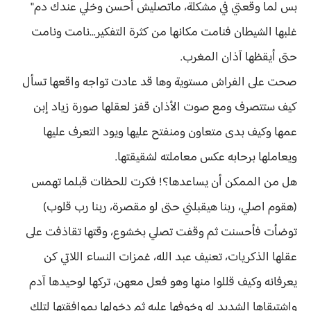
بس لما وقعتي في مشكلة، ماتصليش أحسن وخلي عندك دم"
غلبها الشيطان فنامت مكانها من كثرة التفكير...نامت ونامت
حتى أيقظها آذان المغرب.
صحت على الفراش مستوية وها قد عادت تواجه واقعها تسأل
كيف ستتصرف ومع صوت الأذان قفز لعقلها صورة زياد إبن
عمها وكيف بدى متعاون ومنفتح عليها ويود التعرف عليها
ويعاملها برحابه عكس معاملته لشقيقتها.
هل من الممكن أن يساعدها؟! فكرت للحظات قبلما تهمس
(هقوم اصلي، ربنا هيقبلني حتى لو مقصرة، ربنا رب قلوب)
توضأت فأحسنت ثم وقفت تصلي بخشوع، وقتها تقاذفت على
عقلها الذكريات، تعنيف عبد الله، غمزات النساء اللاتي كن
يعرفانه وكيف قللوا منها وهو فعل معهن، تركها لوحيدها آدم
وإشتيقاها الشديد له وخوفها عليه ثم دخولها بموافقتها لتلك