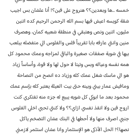
خمسه ...ها وبعدين؟؟ هنروح على فين؟! أنا علشان بس اجيب
شقة كويسه اعيش فيها بسم الله الرحمن الرحيم كده اتنين
مليون، اتنين ونص وهتبقي في منطقة شعبيه كمان، وهصرف
منين وانتي عارفه بابا تقريباً فلس والفلوس الي متفضله بيلعب
بيها في شوية صفقات صغيرة والباقي لمزاجه وعمك محمود كل
همه نفسه وعياله وبس وتيتا لا حول لها ولا قوة، وأساساً زياد
هو الي ماسك شغل عمك كله وزياد ده انصح من النصاحة
ومافيش عمار بيني وبينه حتى بيت العيلة يعتبر كله بإسم عمك
محمود بعد ما ابوكي كل شويه يبيع له جزء منه تفتكري كنت
اروح فين ولا انقذ نفسي ازاي؟؟ ولا كنتي تحبي اخلي الفلوس
جنبي اصرف منها ولا أحطها في البنك عشان التضخم ياكل
نصها؟! الحل الأذكى هو الإستثمار وانا عشان استثمر لازمني