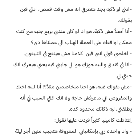
-انتي لو ذكيه بجد هتعرفي انه مش وقت قمص، انتي فين
بقولك.
-أنا أصلاً مش ذكية، هو انا لو كان عندي بربع جنيه مخ كنت
ممكن اوافقك على العملة الهباب الي عملناها دي؟
- اخلصي قولي انتي فين، كلامنا مش هينفع في التليفون.
-انا في فندق والبيه جوزك هو الي جابني فيه يعني هيعرف انك
جيتي لي.
-مش بقولك غبيه، هو احنا متخاصمين مثلاً؟! أنا لسه اختك
والمفروض اني ماعرفش حاجة ولا انك انتي السبب في أنه
يطلقني، ليه ذكائك محدود كده.
إغتاظت كاميليا كثيراً فردت عليها تقول:
- وانا واحده زيي بإمكانياتي المعروفة هتجيب منين أجر ليلة