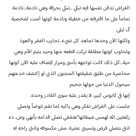
الفراش تدفن نفسها فيه تبكي ...تبكي بحرقة وهي نادمة...نادمة
تماماً على ما اقترفته من خطيئة ونادمة كونها آمنت لشخصية
گ ليلى.
ولكنها الآن وحدها تجاهد كل شيء، تحارب الفقر والعوذ
وتحاوب كونها مطلقة تركت قطعه منها وحيد يتيم الأم وهي
حية...كل ذلك كانت تواجهه بأسى ومرار ليٌضاف عليه الآن كونها
محاصرة من طليق شقيقتها المجنون الذي لو إكتشف خدعتهم
سيحول الدنيا من حولها جحيم.
إنها في كابوس كبير، لا يقدر عليه سوى القادر وحده.
جلست على الفراش تفكر وهي باكيه لما تقم تتوضأ وتصلي
ركعتين لله لهمس شيطانها"هتقفي تصلي قدامه بأنهي وش، ده
انتي بتصلي فرض وتسيبي عشرة، مش مكسوفه وانتي راحه له