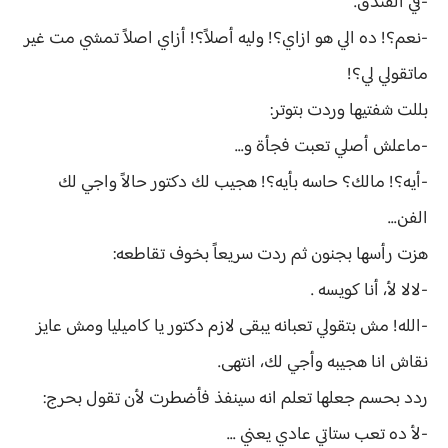
-في الفندق.
-نعم؟! ده الي هو ازاي؟! وليه أصلاً؟! أزاي اصلاً تمشي مت غير
ماتقولي لي؟!
بللت شفتيها وردت بتوتر:
-ماعلش أصلي تعبت فجأة و...
-أيه؟! مالك؟ حاسه بأيه؟! هجيب لك دكتور حالاً واجي لك
الفن...
هزت رأسها بجنون ثم ردت سريعاً بخوف تقاطعه:
-لالا لأ، أنا كويسه .
-الله! مش بتقولي تعبانه يبقى لازم دكتور يا كاميليا ومش عايز
نقاش انا هجيبه وأجي لك، انتهى.
ردد بحسم جعلها تعلم انه سينفذ فأضطرت لأن تقول بحرج:
-لأ ده تعب ستاتي عادي يعني ...