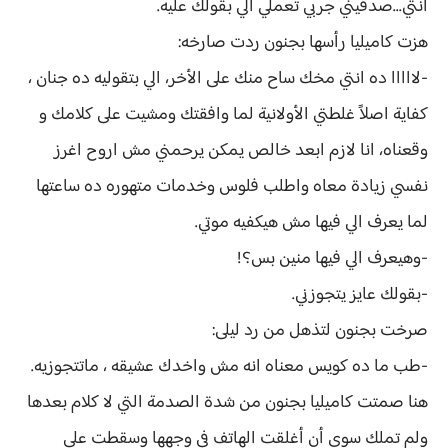
انتي...صدقيني جربي تعملي الي بقولك عليه.
هزت كاميليا رأسها بجنون ردت صارخه:
-لااااا ده انتي مخك ساح منك على الأخر، الي بتقوليه ده جنان ،
كفاية اصلاً غلطتي الأولانية لما وافقتك ومشيت على كلامك و
وقعناه، انا لازم ابعد خالص يمكن يرحمني مش اروح اغرز
نفسي زيادة معاه واطلب فلوس وخدمات متهوره ده ساعتها
لما يعرف الي فيها مش هيكفيه موتي.
-وهيعرف الي فيها منين بس؟!
-بقولك عايز يتجوزني.
صرخت بجنون لتذهل من رد ليلى:
-طب ما ده كويس معناه انه مش واخدك عشيقه ، ماتتجوزيه.
هنا صمتت كاميليا بجنون من شدة الصدمة التي لا كلام بعدها
ولم تملك سوى أن أغلقت الهاتف في وجهها وسقطت على