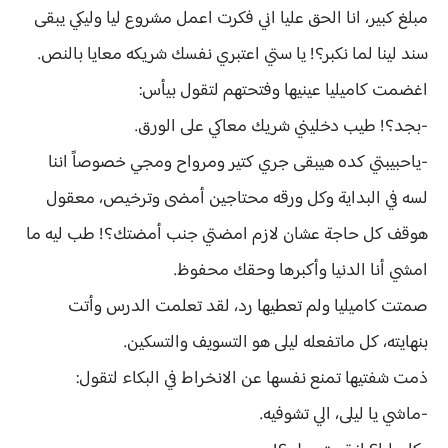
مبلغ كبير، انا الحق عليا اني فكرت اعمل مشروع ليا وليكي يبقى
سند لينا لما نكبر؟! يا ستي اعتبري نفسك شريكه معايا بالنص.
اغضمت كاميليا عينيها وفتحتهم لتقول بيأس:
-بجد؟! طيب دخليني شريك معاكي على الورق.
-ياحبيبتي كده هيبقى جري كتير ومرواح ومجي خصوصاً اننا
لسه في البداية وكل ورقه محتاجين أمضى وترخيص، معقول
هوقف كل حاجة عشان لازم امضتي جنب أمضتك؟! طب ليه ما
امشي أنا الدنيا وأكبرها وحقك محفوظ.
صمتت كاميليا ولم تعطيها رد، لقد تعلمت الدرس وأتت
بنهايته، كل ماتفعله ليلى هو التسويف والتسكين.
ذمت شفتيها تمنع نفسها عن الانخراط في البكاء لتقول:
-ماشي يا ليلى، الي تشوفيه.