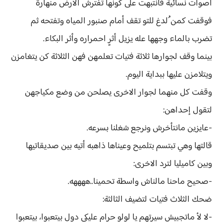
أصوات نسائية فانتبهت على كونها تفترش الأرض منهارة
فوقفت كمن ُلدغ للتو تقف أمام صنبور المياه وتفتحه ثم
تضرب بالماء وجهها عله يزيل أثرٍ احمراره وأثر البكاء.
بينما وقف لجوارها ثلاثة فتيات تعلمهن فهن الثلاثة كن يتغامزن
ويتلامزن عليها ببداية اليوم.
وقفت كل منهما لجوار الاخرى يصلحن من وضع مكياجهن
لتقول إحداهن:
-عايزين مانتأخرش ونرجع شغلنا بسرعه.
قالتها وهي تبتسم بتلميح وعيناها ذاهبه أتيه بين صديقاتيها
وبين كاميليا لترد الاخرى:
-صحيح ماحنا مالناش واسطة تحمينا..ههههه.
ضحك الثلاث فتيات لتضيف الثالثة:
-لا لأ ماتجبيش سيرتهم يا لولو حرام عليكي دول بيتعبوا، بيتعبوا