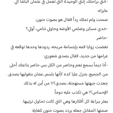
-أنتي براحتك، إنتي الوحيدة التي تعمل في عثمان الباشا الي
عايزاه.
صمتت ولم تملك رداً فقال هو بصوت حنون:
-خدي مسكن وضلمي الأوضه وحاولي تنامي، أوكي؟
-حاضر.
تغضنت زوايا فمه بإبتسامة مريحه، ردودها وحدها توقعه في
غرامها من جديد، فقال بصدق شعوري:
-أنا ديماً بسمع نعم وحاضر من الكل بس حاضر بتاعتك أحلى
من الجميع، بتنزل عليا كده كأنها بلسم...عشان بتقوليها بصدق .
جعدت جبهتها مستهجنة، بصدق؟!! من أين له بذلك
الإحساس؟! هي تكذب عليه دوماً.
بعثر ببراعة كل أفكارها وهي التي كانت تحاول ترتيبها.
صمتها المقابل جعله يردد بصوت حنون للغاية: