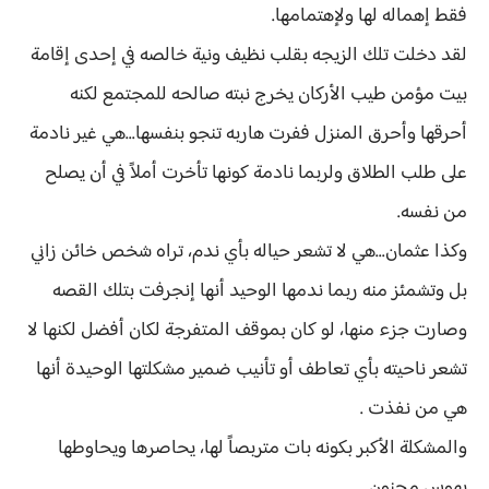
فقط إهماله لها ولإهتمامها.
لقد دخلت تلك الزيجه بقلب نظيف ونية خالصه في إحدى إقامة
بيت مؤمن طيب الأركان يخرج نبته صالحه للمجتمع لكنه
أحرقها وأحرق المنزل ففرت هاربه تنجو بنفسها...هي غير نادمة
على طلب الطلاق ولربما نادمة كونها تأخرت أملاً في أن يصلح
من نفسه.
وكذا عثمان...هي لا تشعر حياله بأي ندم، تراه شخص خائن زاني
بل وتشمئز منه ربما ندمها الوحيد أنها إنجرفت بتلك القصه
وصارت جزء منها، لو كان بموقف المتفرجة لكان أفضل لكنها لا
تشعر ناحيته بأي تعاطف أو تأنيب ضمير مشكلتها الوحيدة أنها
هي من نفذت .
والمشكلة الأكبر بكونه بات متربصاً لها، يحاصرها ويحاوطها
بهوس مجنون.