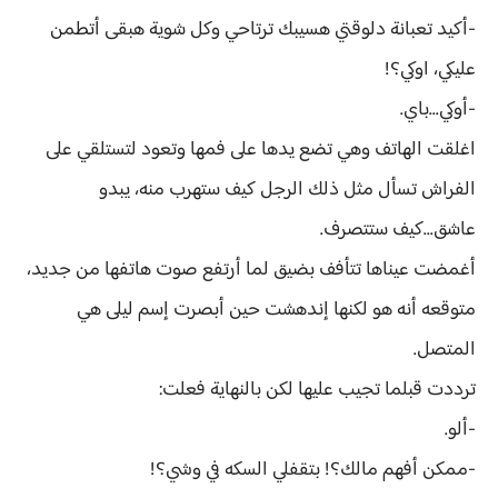
-أكيد تعبانة دلوقتي هسيبك ترتاحي وكل شوية هبقى أتطمن
عليكي، اوكي؟!
-أوكي...باي.
اغلقت الهاتف وهي تضع يدها على فمها وتعود لتستلقي على
الفراش تسأل مثل ذلك الرجل كيف ستهرب منه، يبدو
عاشق...كيف ستتصرف.
أغمضت عيناها تتأفف بضيق لما أرتفع صوت هاتفها من جديد،
متوقعه أنه هو لكنها إندهشت حين أبصرت إسم ليلى هي
المتصل.
ترددت قبلما تجيب عليها لكن بالنهاية فعلت:
-ألو.
-ممكن أفهم مالك؟! بتقفلي السكه في وشي؟!