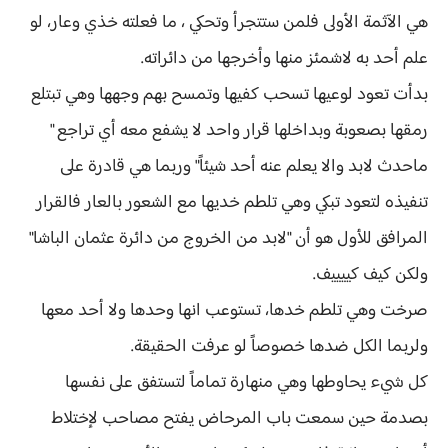
هي الآثمة الأولى فلمن ستتجرأ وتحكي ، ما فعلته خذي وعار، لو
علم أحد به لاشمئز منها وأخرجها من دائراته.
بدأت تعود لوعيها تسحب كفيها وتمسح بهم وجهها وهي تبتلع
رمقها بصعوبة وبداخلها قرار واحد لا يشفع معه أي تراجع "
ماحدث لابد والا يعلم عنه أحد شيئاً" وربما هي قادرة على
تنفيذه لتعود تبكي وهي تلطم خديها مع الشعور بالعار فالقرار
المرافق للأول هو أن "لابد من الخروج من دائرة عثمان الباشا"
ولكن كيف كييييف.
صرخت وهي تلطم خدها، تستوعب انها وحدها ولا أحد معها
ولربما الكل ضدها خصوصاً لو عرفت الحقيقة.
كل شيء يحاوطها وهي منهارة تماماً لتستفق على نفسها
بصدمة حين سمعت باب المرحاض يفتح مصاحب لإختلاط