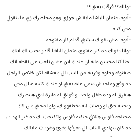
-والله؟! فرقت يعني؟!
-أيوه، عثمان الباشا مابقاش جوزي وهو محاصرك زي ما بتقولي
مش كده.
-أيوه...مش بقولك سبتيني قدام نار مفتوحه
-وانا بقولك ده كنز مفتوح، عثمان الباشا قادر يجيب لك ابنك،
احنا كنا مخبيين عليه ان عندك ابن عشان نلعب على نقطة انك
صغنونه وحلوه وقريبة من التيب الي بيعشقه لكن خلاص الراجل
ده وقع وماحدش سمى عليه يعني لو عندك كتيبة عيال مش
هيفرق له وده طفل واحد لو قولتي له عايزة ابني هيتصرف
ويجيبه حتى لو وصلت انه يخطفهولك، ولو لمحتي بس انك
محتاجة فلوس هتلاقي حنفية فلوس واتفتحت لك ده غير الهدايا،
ده كان بيهادي البنات الي يعرفها بشيئ وشويات مابالك