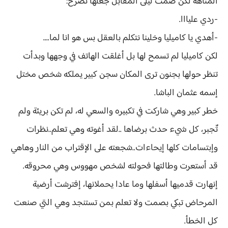
المتاهة لكن صمت ليلى المقابل جعلها تصرخ:
-ردي عليااا.
-أهدي يا كاميليا وخلينا نتكلم بالعقل بس هو انا لما....
لكن كاميليا لم تسمح لها بل أغلقت الهاتف في وجهها وبدأت
تنظر حولها بجنون ترى المكان سجن كبير يملكه شخص مختل
إسمه عثمان الباشا.
خطر كبير وهي شاركت في تكبيره والسعي له، لم تكن بريئة ولم
تٌجبر، كل شيء حدث برضاها ..لقد أغوته وهي تعلم..نظرات
وإبتسامات كلها إيحاءات..شجعته على الإقتراب من النار وهاهي
قد أستعرت وطالتها فحولته لشخص مهووس وهي محروقه.
إنهارت قدميها أسفلها وما عادا يحملانها، إفترشت أرضية
المرحاض تبكي بصمت ولا تعلم بمن تستنجد وهي التي صنعت
كل الخطأ.