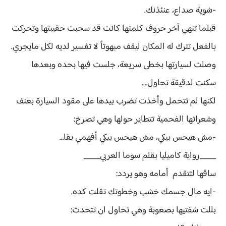
-شوية صداع، عنئذنك.
قبلما تنهي آخر حروف كلمتها كانت قد سحبت حقيبتها وتحركت
بالفعل تترك له المكان ليقف مبهوتاً لا تفسير لديه لكل مايجري.
وصلت لسيارتها بخطى سريعة، جلست فيها بحده وبعدها
سكنت لدقيقة تحاول….
لكنها لم تتحمل وأخذت تضرب بيدها على مقود السيارة بعنف
وشعراتها الفحمية تتطاير حولها وهي تصرخ:
-مش هيحس بيكي، مش هيحس بيكي أفهمي بقا…
____رواية كاميليا بقلم سوما العربي____
ساقها لتتقدم أمامه وهو يردد:
-ايه مال جسمك خشب وخطوتك تقلت كده.
بللت شفتيها بصعوبة وهي تحاول ان تتحدث: