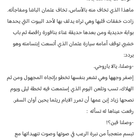
ماهذا الذي تخاف منه بالأساس، تخاف عثمان الباشا ومفاجآته.
زادت خفقات قلبها وهي تراه يدلف بها لأحد البيوت التي يحدها
بوابة حديدية ومن بعدها حديقة غناء بنافورة راقصة ثم باب
خشبي توقف أمامه سيارة عثمان الذي أتسعت إبتسامته وهو
يردد:
-وصلنا، يالا ياروحي.
إصفر وجهها وهي تشعر بنفسها تخطو بإتجاه المجهول ومن ثم
الهلاك، تسب وتلعن اليوم الذي إستمعت فيه لخطة ليلى ويوم
نصحها زياد إبن عمها أن تمرر الايام ريثما يحين آوان السفر.
رفعت عيناها له تسأله :
-وصلنا فين؟!
تبسم متعجباً من نبرة الرعب في صوتها وصوت تنهيداتها مع