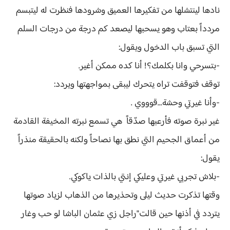
نادها لينتشلها من تفكيرها العميق وشرودها فنظرت له ليتبسم
مردداً بعتاب وهو يسحبها ليصعد كم درجة من درجات السلم
التي تسبق باب الدخول ويقول:
-بتسرحي وانا بكلمك؟! أنا كده ممكن أغير.
توقف فتوقفت تراه يتحرك ليبقى بمواجهتها ويردد:
-وأنا غيرتي وحشة...قوووي .
غير نبرة صوته فأرعبها صدّقاً هي تسمع نبرته المخيفة القادمة
من أعماق الجحيم التي نطق بها نصاحاً ولكنه بالحقيقة منذراً
يقول:
-بلاش تجربي غيرتي وعليكي إنتي بالذات ياكوكي.
وقتها تذكرت حديث ليلى وتحذيرها من الذهاب لزياد صوتها
يتردد في أذنها حين قالت"راجل زي عثمان الباشا لو حب وغار