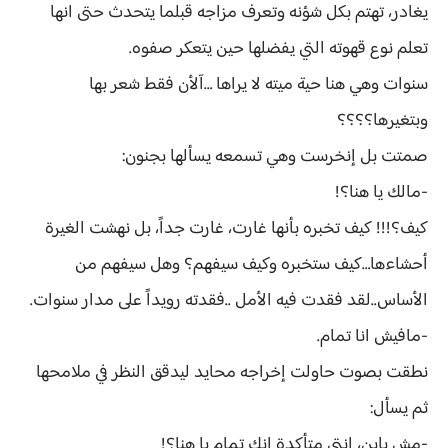
يغادر، تهتم بكل شؤنه وتعرف مزاجه قبلما يتحدث حتى انها
تعلم نوع قهوته التي يفضلها حين يتعكر صفوه.
سنوات وهي هنا حية ميته لا يراها …آلأن فقط شعر بها
وبتغيرها؟؟؟؟
صمتت بل إنخرست وهي تسمعه يسألها بجنون:
-مالك يا هنا؟!
كيف؟!!! كيف تخبره بأنها غارت، غارت جداً، بل نهشت الغيرة
أحشاءها…كيف ستخبره وكيف سيفهم؟ وهل سيفهم من
الأساس..لقد فقدت فيه الأمل ..فقدته رويداً على مدار سنوات.
-مافيش انا تمام.
نطقت بصوت حاولت إخراجه محايد ليدقق النظر في ملامحها
ثم يسأل:
-مش باين، انتي متأكدة إنك تمام يا هنا؟!