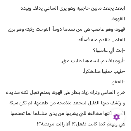
ابتعد يجعد مابين حاجبيه وهو يرى الساعي يدلف وبيده
القهوة.
قهوته وهو غاضب هي من تعدها دوماً، التوحت رقبته وهو يرى
العامل يتقدم منه فسأله:
-إنت ألي عاملها؟
-أيوه يافندم، انسه هنا طلبت مني.
-طيب حطها هنا..شكراً.
-العفو.
خرج الساعي وترك زياد ينظر على قهوته بعدم تقبل لكنه مد يده
وارتشف منها القليل لتتجعد ملامحه من طعمها، لم تكن سيئة
الصنع لكنها مخالفه للتي يشربها من يدي هنا…لما لما تصنعها
هي وتهتم كما كانت تفعل؟! آلا زالت مريضة؟!