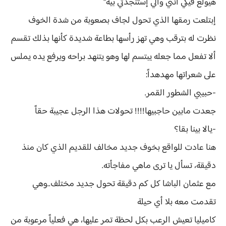
هيولع فيكي أنتي والي إستنجدتي بيه"
إبتلعت رمقها الذي تحول لجاف بصعوبة من شدة الخوف
نظرت له بترقب وهي تهز رأسها بطاعة شديدة كأنها بذلك تقسم
ألا تفعل مما جعله يبتسم لها وهو يتنهد براحه ويرفع يده يملس
على شعراتها مهدهداً:
-حبيبي الشطور القمر.
جعدت مابين حاجبيها!!!! تحولات هذا الرجل عجيبة حقاً
-يالا بينا بقا؟
هنا عادت للواقع بخوف جديد مخالف للقديم الذي كان منذ
دقيقة، تسأل يا ترى ماهي مفاجأته.
مع عثمان الباشا كل كم دقيقة تحول جديد مختلف..وهي
تقدمت معه بلا أي حيلة
كاميليا تعيش الرعب بكل لحظة تمر عليها، هي فعلياً مرعوبة من