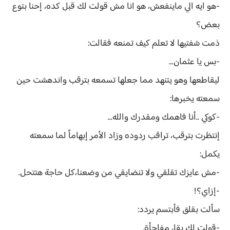
-هو ايه الي ماينفعش، هو انا مش قولت لك قبل كده، إحنا بتوع
بعض؟
ذمت شفتيها لا تعلم كيف تمنعه فقالت:
-بس يا عثمان...
ليقاطعها وهو يتنهد مما جعلها تسمعه بترقب واندهشت حين
سمعته يخبرها:
-كوكي ..أنا فاهمك ومقدرك والله...
إنتظرت بترقب، تراقب ردوده وزاد الأمر إبهاماً لما سمعته
يكمل:
-مش عايزك تقلقي ولا تنضايقي من وضعنا،كل حاجة هتتحل.
-إزاي؟!
سألت بقلق فأبتسم يردد:
-قولت لك بقا، مفاجأة.