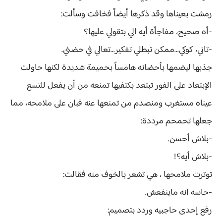
رمشت بعيناها وقد ذكرها أيضاً فخافت وسألت:
-أه صحيح، مفاجأة أيه الي بتقولي عليها؟
-تاني، كوكي...ممكن تبطلي تفكير...تعالي في حضني.
جذبها ليضمها بأحضانه هامساً بحميمة شديدة لكنها حاولت
الإبتعاد على الفور تبتعد بكتفيها تمنعه من أن يفعل للتسع
عيناه مستغرب ومنصدم من تمنعها عنه فبان على ملامحه، مما
جعلها تحمحم مرددة:
-بلاش أحسن.
-بلاش أيه؟!
توترت ملامحها ، هي تشعر بالخوف منه فقالت:
-حاسه انه ماينفعش.
رفع إحدى حاجبيه وردد بتصميم: