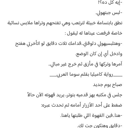
-إيه كل ده؟!
-لبس جبتهولي.
نطق بابتسامة خبيثة لترتعب وهي تفتحهم وتراها ملابس نسائية
خاصة فرفعت عيناها له ليقول :
-وهتلبسيهولي دلوقتي..قدامك تلات دقايق لو اتأخرتي هفتح
وادخل أي إن كان الوضع.
آمرها وتركها في مأزق ثم خرج غير مبالي..
____رواية كاميليا بقلم سوما العربي___
صباح يوم جديد
جلس في مكتبه يهز قدميه بتوتر، يريد قهوته الآن حالاً
ضغط على أحد الأزرار أمامه ثم تحدث عبره:
-هنا..فين القهوة اللي طلبتها ياهنا.
-دقايق وهتكون جت لك.