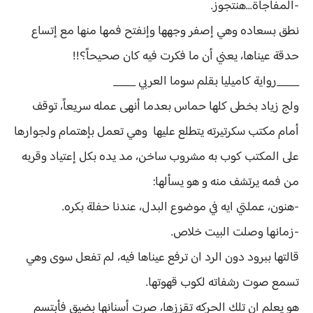
-المفاجأة...هنتجوز.
نطق بسعاده وهي إصفر وجهها وإنفتح فمها منها مع إتساع
حدقة عيناها، يعني أن ما فكرت فيه كان صحيحاً؟!!
____رواية كاميليا بقلم سوما العربي ____
ولج زياد بخطى كلها حماس بعدما أنهى عمله سريعاً، توقف
أمام مكتب سكرتيرته يتطلع عليها وهي تعمل بإهتمام ولجوارها
على المكتب كوب به مشروب ساخن، مد يده بكل إعتياد وقربه
من فمه يرتشف منه و هو يسألها:
-هنون، عملتي ايه في موضوع البدل، عندنا حفلة بكره.
-زمانها وصلت البيت خلاص.
قالتها ببرود دون الرد ان ترفع عيناها فيه، لم تفعل سوى وهي
تسمع صوت رشفاته لكوب قهوتها.
هو يعلم ان تلك الحركه تقززها، صرت أسنانها بضيق فأبتسم