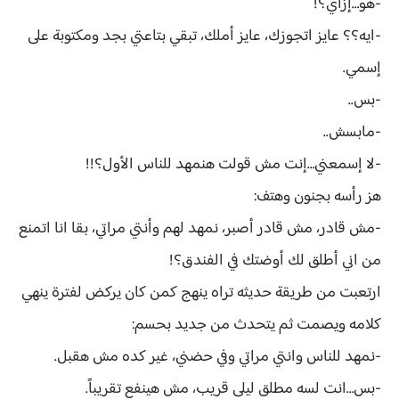
-هو…إزاي؟!
-ايه؟؟ عايز اتجوزك، عايز أملك، تبقي بتاعتي بجد ومكتوبة على
إسمي.
-بس..
-مابسش..
-لا إسمعني…إنت مش قولت هنمهد للناس الأول؟!!
هز رأسه بجنون وهتف:
-مش قادر، مش قادر أصبر، نمهد لهم وأنتي مراتي، بقا انا اتمنع
من اني أطلق لك أوضتك في الفندق؟!
ارتعبت من طريقة حديثه تراه ينهج كمن كان يركض لفترة ينهي
كلامه ويصمت ثم يتحدث من جديد بحسم:
-نمهد للناس وانتي مراتي وفي حضني، غير كده مش هقبل.
-بس…انت لسه مطلق ليلى قريب، مش هينفع تقريباً.