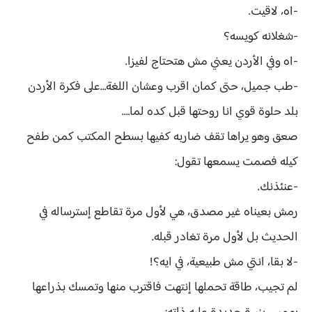
-اه، لاقيت.
-شغلانه كويسه؟
-اه وفي الأردن يعني مش هتحتاج لفيزا.
-طب جميل، حتى كمان اقرب وعشان اللغة…على فكرة الأردن
بلد حلوة قوي انا روحتها قبل كده لما….
صعق وهو يراها تقف ضاربه كفيها بسطح المكتب كمن طفح
كيله فصمت يسمعها تقول:
-عنئذنك.
رمش بعيناه غير مصدق، هي لأول مرة تقاطع إسترساله في
الحديث بل لأول مرة تغادر قبله.
-لا بقا، انتي مش طبيعية، في ايه؟!
لم تجيب، طاقة تحملها إنتهت فاقترب منها وتمسك بذراعها