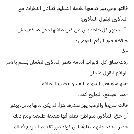
قالتها وهي تهز قدميها علامة التسليم فتبادل النظرات مع
المأذون ليقول المأذون:
-أنا مجهز كل حاجة بس من غير بطاقتها مش هينفع…مش
حافظة حتى الرقم القومي؟
-لأ.
ردت تغلق كل الأبواب أمامه فنظر المأذون لعثمان يُسلم بالأمر
الواقع ليقول عثمان:
-سهلة، هبعت السواق للفندق يجيب البطاقة.
-مش هينفع، اللوايح كده.
قالت سريعاً والرعب يهز صدرها هزاً، لم يكن لديها بديل، يبدو
أن حتى المأذون متواطئ، يعلم أنها شقيقة طليقته ومع ذلك
حضر ليعقد عليهما، بالآساس كونه مرر تقديم التاريخ فذلك