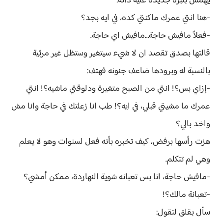
يهمس بنبرة جديدة عليه ذاته:
-هنا انتي عمرك ماكنتي كده، في ايه بجد؟
-فعلاً مافيش حاجة…مافيش اي حاجة.
قالتها بصدق تقصد ان لا شيء سيتغير وستظل غير مرئية
بالنسبة له وبرودها ضاعف جنونه فهتف:
-إزاي بس؟! انتي من الصبح متغيرة ودلوقتي ماشيه؟! انتي
عمرك ما مشيتي قبلي، في ايه؟! طب انا زعلتك في حاجة وانا مش
واخد بالي؟
هزت رأسها برفض، كيف تخبره بأنه فعل لسنوات وهو لا يعلم
وهي لم تتكلم.
-مافيش حاجة، انا بس تعبانه شوية النهاردة، ممكن أمشي؟
-تعبانة مالك؟!
سأل بقلق لتقول: