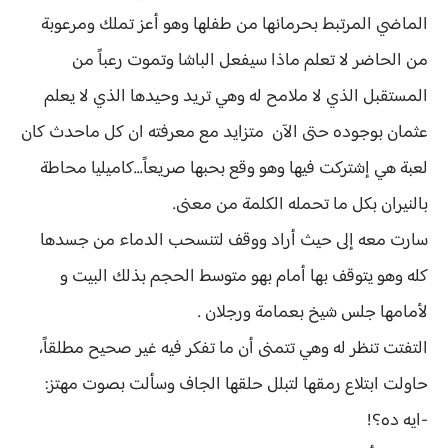
الماضي المرتبط بحرمانها من طفلها وهو أعز تملك ومرعوبة
من الحاضر لا تعلم ماذا سيفعل الباشا وتموت رعباً من
المستقبل الذي لا ملامح له وهي تريد وحيدها الذي لا يعلم
عثمان بوجوده حتى الآن متزايد مع معرفته ان كل ماحدث كان
لعبة هي إشتركت فيها وهو وقع بحبها صريعاً...كاميليا محاطة
بالنيران بكل ما تحمله الكلمة من معنى.
سارت معه إلى حيث أراد ووقف لتنسحب الدماء من جسدها
كله وهو يتوقف بها أمام بهو متوسط الحجم بذلك البيت و
لأمامها جلس شيخ بعمامة ورجلان .
التفتت تنظر له وهي تتمنى أن ما تفكر فيه غير صحيح مطلقاً،
حاولت ابتلاع رمقها لتبلل حلقها الجاف وسألت بصوت مهتز:
-ايه ده؟!