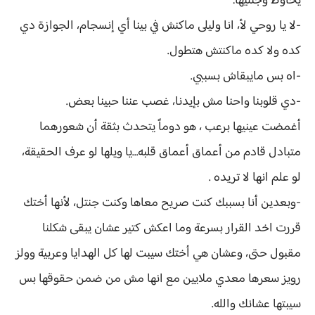
يحاوط وجنتيها:
-لا يا روحي لأ، انا وليلى ماكنش في بينا أي إنسجام، الجوازة دي
كده ولا كده ماكنتش هتطول.
-اه بس مايبقاش بسببي.
-دي قلوبنا واحنا مش بإيدنا، غصب عننا حبينا بعض.
أغمضت عينيها برعب ، هو دوماً يتحدث بثقة أن شعورهما
متبادل قادم من أعماق أعماق قلبه…يا ويلها لو عرف الحقيقة،
لو علم انها لا تريده .
-وبعدين أنا بسببك كنت صريح معاها وكنت جنتل، لأنها أختك
قررت اخد القرار بسرعة وما اعكش كتير عشان يبقى شكلنا
مقبول حتى، وعشان هي أختك سيبت لها كل الهدايا وعربية وولز
رويز سعرها معدي ملايين مع انها مش من ضمن حقوقها بس
سيبتها عشانك والله.