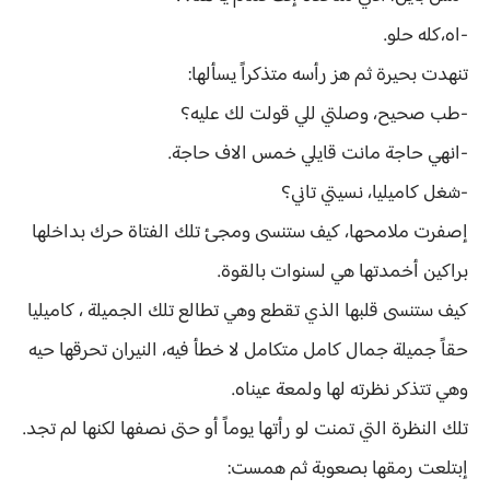
-اه،كله حلو.
تنهدت بحيرة ثم هز رأسه متذكراً يسألها:
-طب صحيح، وصلتي للي قولت لك عليه؟
-انهي حاجة مانت قايلي خمس الاف حاجة.
-شغل كاميليا، نسيتي تاني؟
إصفرت ملامحها، كيف ستنسى ومجئ تلك الفتاة حرك بداخلها
براكين أخمدتها هي لسنوات بالقوة.
كيف ستنسى قلبها الذي تقطع وهي تطالع تلك الجميلة ، كاميليا
حقاً جميلة جمال كامل متكامل لا خطأ فيه، النيران تحرقها حيه
وهي تتذكر نظرته لها ولمعة عيناه.
تلك النظرة التي تمنت لو رأتها يوماً أو حتى نصفها لكنها لم تجد.
إبتلعت رمقها بصعوبة ثم همست: