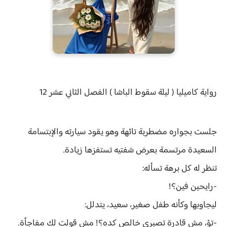
رواية
كاميليا ( ليلة سقوط الباشا ) الفصل
الثاني عشر 12
جلست بجواره مضطربة تائهة وهو يقود سيارته والإبتسامة
السعيدة مرتسمة بعرض شفتيه تستفزها زيادة.
تنظر له كل برهة تسأله:
-رايحين فين؟!
ليجاوبها وكأنه طفل صغير، سعيد، يتدلل:
-تؤ، مش قادرة تصبري خالص كده؟! مش قولت لك مفاجأة.