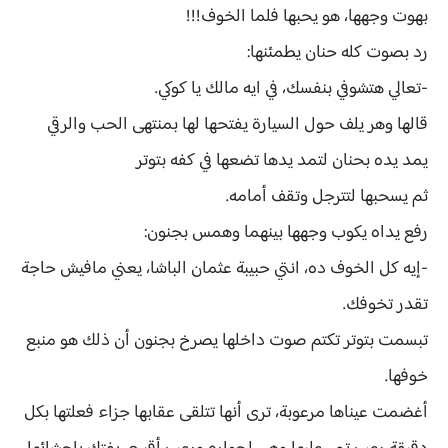
بهوت وجهها، هو يحبها فلما الخوف!!!
رد بصوت كله حنان يطمئنها:
-تعالي هتشوفي بنفسك، في ايه مالك يا كوكي.
قالها وهر يلف حول السيارة يفتحها لها بمنتهى الحب والرقي
يمد يده بحنان لتمد يدها تضعها في كفه بتوتر
ثم يسحبها لتترجل وتقف أمامه.
رفع يداه يكوب وجهها بينهما وهمس بجنون:
-إيه كل الخوف ده، انتي حبيبة عثمان الباشا، يعني مافيش حاجة
تقدر تخوفك.
تبسمت بتوتر تكتم صوت داخلها يصرخ بجنون أن ذلك هو منبع
خوفها.
أغضمت عيناها مرعوبة، ترى أنها تتلقى عقابها جزاء فعلتها بكل