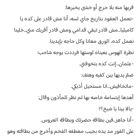
قربها منه بلا حرج أو خشى يخبرها:
-نعمل العقود بتاريخ جاي لسه، أنا مش قادر على كده يا
كاميليا…مش قادر تبقي قدامي ومش قادر أقربك مني…خلينا
نعمل كده، الورق معانا وكل حاجه بإيدينا.
نظرة الهوس بعيناه لوستها فرددت بوجه شاحب:
-عثمان…إنت كده بتخوفني.
ضمّ يديها بين كفيه وهتف:
-ماتخافيش…انا مستحيل أذيكي.
أهدها إبتسامة خاصه بها ثم نظر للمأذون وقال:
-يالا بينا يا شيخ؟!
-أنا جاهز..فين بطاقة حضرتك وبطاقة العروس.
على الفور مد يده بجيب معطفه الفخم وأخرج من بطاقته وهو