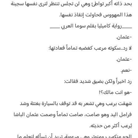
بحد ذاته أكبر تواطئ وهي لن تجلس تنتظر لترى نفسها سجينة
هذا المهووس فحاولت إنقاذ نفسها.
____رواية كاميليا بقلم سوما العربي ____
-عثمان.
لا رد…سكوته مرعب كغضبه تماماً فعادتها:
-عثمان.
-نعم.
رد اخيراً ولكن بضيق شديد فقالت:
-هو انت مالك؟!
شهقت برعب وهي تشعر به قد توقف بالسيارة بغتتة وشد
فرامل اليد وهو صامت، صامت تماماً وصمت عثمان الباشا
يُرعب أكثر من حديثه.
الجو متكهرب ومتوتر وهي مرعوبة، تريد أن تسأله لتعلم ما