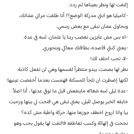
إلتفت لها ونظر بعيناها ثم ردد:
-كاميليا هو انتي مدركة الوضع؟! أنا طلقت مراتي عشانك،
وبحاول عشان نبقى مع بعض رسمي.
-اه بس مش عايزين نغضب ربنا يا عثمان، لسه في عدة.
-يعني كنتي قاصده، بطاقتك معاكي وبتحوري.
-لا، تحب احلف لك!
نظر لها بصمت. يبدو منتظراً لقسمها وهي لن تفعل كاذبة.
لكنها إضطرت ان تلجأ للمسكنة فهمست بعدما أخفضت عينيها:
-عدة ليلى لسه شغاله ماينفعش قبل ما توفي عدتها ، أنا اصلاً
خايفه الخبر يوصل لليلى، يعني تبقى هي فتحت لي بيتها ورحبت
بيا وانا اروح اخطف جوزها منها، حركة واطية مش كده؟
نجحت في إلهائة وكسب تعاطفه فالتفت لها يقول بحب وهو