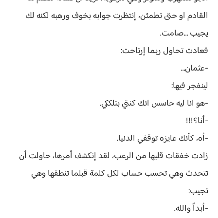
القادم او حتى تطمئن، إنتظرت جوابه بخوف ورهبه لكنه لك
يجيب …صامت.
فعادت تحاول ربما إرتاحت:
-عثمان…
لينفجر فيها:
-هو انا ليه حاسس انك كنتي بتلككي.
-أنا؟!!!
-أه، كأنك عايزه توقفي الدنيا.
زادت خفقات قلبها من الرعب، لقد إنكشف أمرها، حاولت أن
تتحدث وهي تحسب حساب لكل كلمة قبلما تنطقها وهي
تجيب:
-أبداً والله.