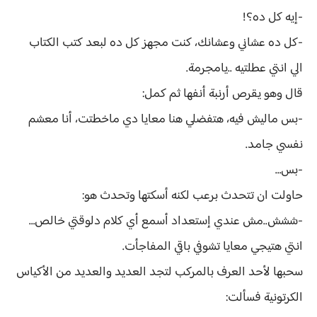
-إيه كل ده؟!
-كل ده عشاني وعشانك، كنت مجهز كل ده لبعد كتب الكتاب
الي انتي عطلتيه ..يامجرمة.
قال وهو يقرص أرنبة أنفها ثم كمل:
-بس ماليش فيه، هتفضلي هنا معايا دي ماخطتت، أنا معشم
نفسي جامد.
-بس…
حاولت ان تتحدث برعب لكنه أسكتها وتحدث هو:
-ششش..مش عندي إستعداد أسمع أي كلام دلوقتي خالص…
انتي هتيجي معايا تشوفي باقي المفاجأت.
سحبها لأحد العرف بالمركب لتجد العديد والعديد من الأكياس
الكرتونية فسألت: