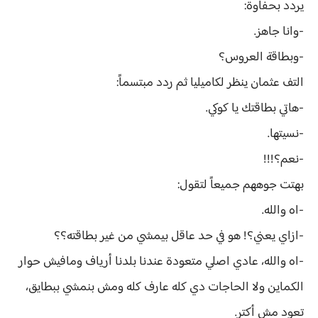
يردد بحفاوة:
-وانا جاهز.
-وبطاقة العروس؟
التف عثمان ينظر لكاميليا ثم ردد مبتسماً:
-هاتي بطاقتك يا كوكي.
-نسيتها.
-نعم؟!!!
بهتت جوههم جميعاً لتقول:
-اه والله.
-ازاي يعني؟! هو في حد عاقل بيمشي من غير بطاقته؟؟
-اه والله، عادي اصلي متعودة عندنا بلدنا أرياف ومافيش حوار
الكماين ولا الحاجات دي كله عارف كله ومش بنمشي ببطايق،
تعود مش أكتر.