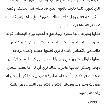
دقيقة رعب تمر عليها وهي لجواره ورعب أقسى يفتك بإحشائها
التي تتلوى كلما فكرت باليوم الذي قد يعلم فيه الحقيقة وكيف
ستكن ردة فعل رجل عاشق بتلك الصورة التي تراها رغم كونها لا
تصدق أنه عاشق حقيقي لها.
عقلها يخبرها بأنها مجرد نزوة، شيء أعجبه وزاد الإعجاب كونها
محرمة عليه والحرمان هو ماحركه ناحيتها ولا شيء زيادة عن
ذلك...هي بالأساس باتت لا ترى نفسها جميلة وتمت برمجة
عقلها طوال عشرتها مع زوجها السابق على كونها غير كافية غير
مهمة ويمكن خيانتها عادي... لذلك ترى أن كل ما يفعله عثمان
ماهو إلا فراغة عين أو مغامرة لذيذة سيمل منها قريباً...رجل له
صولات وجوالات ويعرف الكثير والكثير من النساء وهي باتت
واحدهم منهم.
-كوووكي.