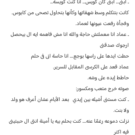
ـ ابنى... ابنى كان كويس... أنا كنت كويسة...
كانت بتتكلم وسط شهقاتها وكأنها بتحاول تصحى من كابوس.
وفجأة رفعت عيونها لعماد.
ـ عماد انا معملتش حاجة والله انا مش فاهمه ايه ال بيحصل
ارجوك صدقنى
حطت ايدها على راسها بوجع.... انا حاسة انى فى حلم
عماد قعد على الكرسى المقابل للسرير.
حاطط إيده على وشه.
صوته خرج متعب ومكسور:
ـ كنت مستنى أشيله بين إيدي بعد الأيام عشان أعرف هو ولد
ولا بنت.
نزلت دموعه رغمًا عنه.... كنت بحلم بيه يا أمينة انتى ال حببتينى
فيه اكتر