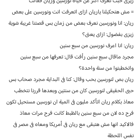
زيزى حبت تعرف اكتر عن حياة نورسين وريان فقالت
= مش هتحكيلنا ياريان ازاى اتعرفت انت ونورسين على بعض
ريان: انا ونورسين نعرف بعض من زمان بس قصتنا غريبة شوية
زيزى بفضول: ازاى يعنى؟
ريان: انا اعرف نورسين من سبع سنين
مجرد ماقال سبع سنين رأفت قال: تعرفها من سبع سنين
واتخطبتوا من سنة واحدة؟
ريان بص لنورسين بحب وقال: كنا فى البداية مجرد صحاب بس
حبى الحقيقى لنورسين كان من سنتين وبعدها قررنا نتخطب
معاذ بكلام ريان اتأكد مليون فى المية ان نورسين مستحيل تكون
فرح ده لان من سبع سنين بالظبط كانت فرح مرات معاذ
فالاكيد انها مش هتبقى مع ريان فى أمريكا ومعاه فى مصر فى
نفس اللحظة