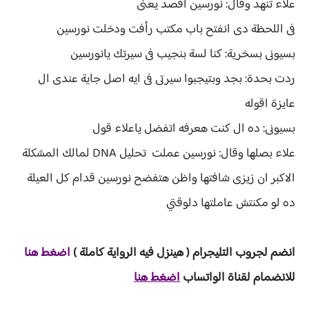
علاء تنهد وقال: نورسين اقصد يعنى
فى اللحظة دى انفتح باب مكتب رأفت ودخلت نورسين
بسيونى بسخرية: كنا لسة بنجيب فى سيرتك يانورسين
ردت بحدة: بجد وبتيجبوا سيرتى فى ايه اصل جاية عندى ال
عايزة اقوله
بسيونى: ده ال كنت هعرفه اتفضل ياعلاء قول
علاء بصلها وقال: نورسين عملت تحليل DNA لمالك المشكلة
الاكبر ان زيزى شافتها واظن هتفضح نورسين قدام كل العيلة
ده لو مكنتش عاملتها دلوقتي
انضم لجروب ا
لتليجرام ( هينزل ف
يه الرواية ك
املة )
اضغط هنا
للانضمام لقناة الواتساب
اضغط هنا