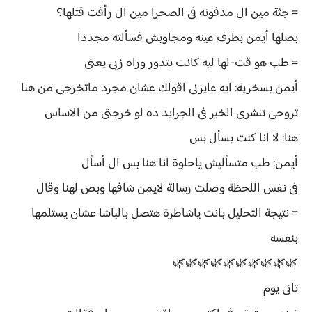
= جثة مين ال مدفونه فى الصحرا مين ال رأفت قتلها؟
بصلها أيمن بطرف عينه ومجاوبش فسألته مجددا
= طب هو قت-لها ليه كانت بتدور وراه زيى يعنى
أيمن بسخرية: ايه عايزنى اقولك عشان مجرد ماتخرجى من هنا
تروحى تنشرى الخبر فى الجرايد ده لو خرجتى من الاساس
هنا: لا انا كنت بسأل بس
أيمن: طب متسأليش ياحلوة انا هنا بس ال أسأل
فى نفس اللحظة وصلت رسالة لايمن شافها وبص لهنا وقال
= نتيجة التحليل بانت ياشاطرة هتصل بالباشا عشان يستلمها
بنفسه
🌿🌿🌿🌿🌿🌿🌿🌿🌿🌿
تانى يوم