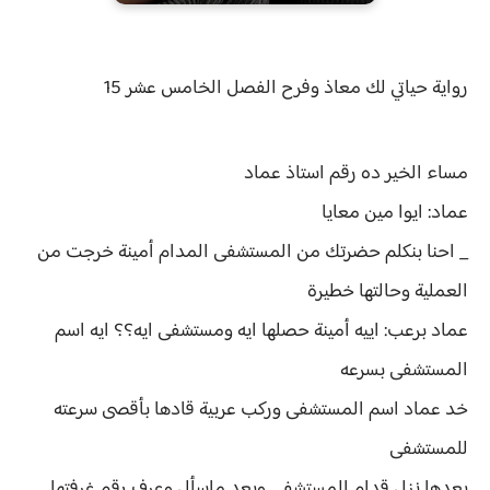
رواية
حياتي لك معاذ وفرح الفصل
الخامس عشر 15
مساء الخير ده رقم استاذ عماد
عماد: ايوا مين معايا
_ احنا بنكلم حضرتك من المستشفى المدام أمينة خرجت من
العملية وحالتها خطيرة
عماد برعب: اييه أمينة حصلها ايه ومستشفى ايه؟؟ ايه اسم
المستشفى بسرعه
خد عماد اسم المستشفى وركب عربية قادها بأقصى سرعته
للمستشفى
بعدها نزل قدام المستشفى وبعد ماسأل وعرف رقم غرفتها