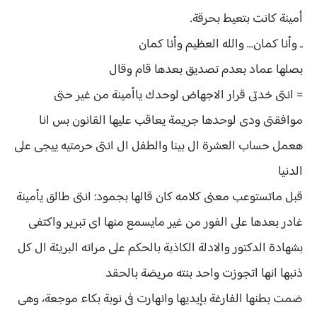
أمينة كانت بتعيط بحرقة.
ـ وأنا كمان... والله العظيم وأنا كمان
بصلها عماد بعدم تصديق بعدها قام وقال
= انتى خدتى قرار الاجهاض لوحدك ياأمينة من غير حتى
موافقتى ودى لوحدها جريمة يعاقب عليها القانون بس انا
هعمل حساب العشرة ال بينا والطفل ال انتى حرمتيه ييجى على
الدنيا
قبل ماتستوعب معنى كلامه كان قالها بجمود: انتى طالق يأمينة
غادر بعدها على الفور من غير مايسمع منها اى تبرير واكتفى
بشهادة الدكتور والادلة الكاذبة بالحكم على مراته البريئة ال كل
ذنبها انها اتجوزت واحد بنته مريضة بالحقد
ضمت بطنها الفارغة بإيديها وانهارت فى نوبة بكاء موجعة، وهى