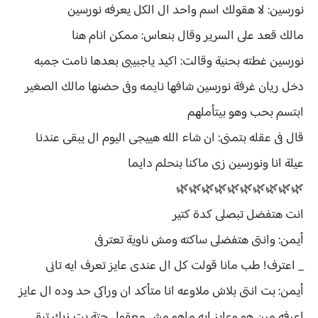
نورسين: لا هقولك اسم واحد ال الكل يعرفه نورسين
مالك قعد على السرير وقال بنعاس: ممكن انام هنا
نورسين غطته بحنية وقالت: اكيد ياجبيبى بعدها نامت جمبه
دخل ريان غرفة نورسين شافها نايمه وفى حضنها مالك الصغير
ابتسم بحب وهو بيتأملهم
قال فى عقله بتمنى: ان شاء الله هييجى اليوم ال يبقى عندنا
عيلة انا ونورسين زى ماكنا بنحلم دايما
🌿🌿🌿🌿🌿🌿🌿🌿🌿🌿
انت هتفضل تبصلى كدة كتير
أيمن: وانتى هتفضلى ساكته ومش ناوية تعترفى
_ اعترف! طب مانا قولت كل ال عندى عايز تعرف ايه تانى
أيمن: بت انتى بلاش ملاوعه انا متأكد ان وراكى حد وده ال عايز
اعرفه مين هو وعايز ايه ماهو مش معقول حتة بت زيك تبقى