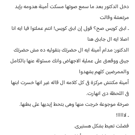
دخل الدكتور بعد ما سمع صوتها مسكت أمينة هدومه بإيد
مرتعشة وقالت
ـ ابنى كويس صح؟ قولى إن ابنى كويس! انتم عملتوا فيا ايه انا
اصلا ايه ال جابنى هنا
الدكتور: مدام أمينة ايه ال حضرتك بتقوليه ده مش حضرتك
جيتى ووقعتى على عملية الاجهاض وانك مسئولة عنها بالكامل
والممرضين كلهم يشهدوا
أمينة مكنتش مركزة فى كل كلامه ال قاله غير انها خسرت ابنها
فى اللحظة دى انهارت.
صرخة موجوعة خرجت منها وهى بتحط إيديها على بطنها.
ـ لااااا!
فضلت تعيط بشكل هستيرى.