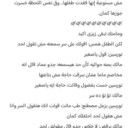
مش مستوعبة إنها فقدت طفلها... وفى نفس اللحظة خسرت
جوزها كمان.
🌿🌿🌿🌿🌿🌿🌿🌿🌿🌿
ومامتك تبقى زيزى اكيد
لكن الطفل همس: اقولك على سر سمعته مش تقولى لحد
نورسين: قول ياصغير
مالك بصه حواليه كأن حد هيسمعه: جدو عماد قالى انه
مخاصم ماما عشان سرقت حاجة مش بتاعتها
نورسين حست بفضول وقالت: حاجة ايه ياصغير
مالك: تؤ تؤ ده سر
نورسين بزعل مصطنع: طب مانت قولت انك هتقولى السر وانا
مش هقول لحد احلفلك كمان
مالك برفض: لا خلاص جدو قالى مقولش لحد