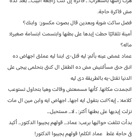
هزت راسها باستغراب: ـ فاكرة إنى كنت راجعة البيت... بعد كده
مش فاكرة حاجة.
فضل ساكت شوية وبعدين قال بصوت مكسور: وابنك؟
أمينة تلقائيًا حطت إيدها على بطنها وابتسمت ابتسامة صغيرة:
ماله؟
عماد غمض عينه بألم: ليه قتل-ى ابننا ليه عملتى اجهاض ده
انتى حتى مسألتنيش مش ده الطفل ال كنتى بتحلمى ييجى على
الدنيا تقتل-يه بالطريقة دى ليه
اتجمدت مكانها. كأنها مسمعتش وقالت وهيا بتحاول تستوعب
كلامه: ـ إيه؟انت بتقول ايه اجها.. اجهاض ايه وابن مين ال مات
نزلت إيديها على بطنها أكتر: ـ لا... مستحيل...
بدأت تتلفت حواليها برعب: عماد... قولهم يجيبوا الدكتور... أكيد
فى حاجة غلط عماد اتكلم! قولهم يجيبوا الدكتور!