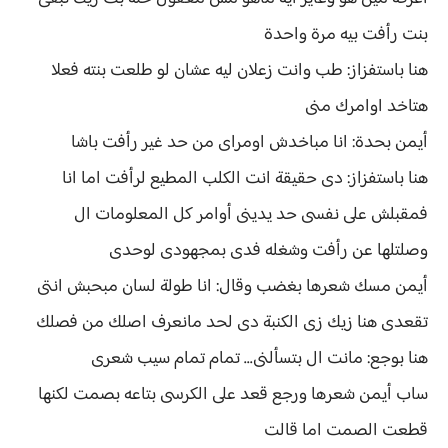
بنت رأفت بيه مرة واحدة
هنا باستفزاز: طب وانت زعلان ليه عشان لو طلعت بنته فعلا
هتاخد اوامرك منى
أيمن بحدة: انا مباخدش اومراى من حد غير رأفت باشا
هنا باستفزاز: دى حقيقة انت الكلب المطيع لرأفت اما انا
فمقبلش على نفسى حد يدينى أوامر كل المعلومات ال
وصلتلها عن رأفت وشغله فدى بمجهودى لوحدى
أيمن مسك شعرها بغضب وقال: انا طولة لسان مبحبش انتى
تقعدى هنا زيك زى الكنبة دى لحد مانعرف اصلك من فصلك
هنا بوجع: مانت ال بتسألنى... تمام تمام سيب شعرى
ساب أيمن شعرها ورجع قعد على الكرسى بتاعه بصمت لكنها
قطعت الصمت اما قالت