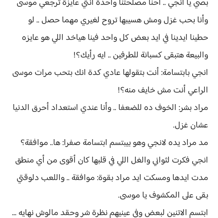
بصي يا انجي .. احنا مصلحتنا واحدة أنتي عايزة ترجعي موسى
وأنا بحب غزل ومش هسيبها تروح لغيري مهما حصل .. لو
حطينا ايدينا في ايد بعض كل واحد فينا هياخد اللي هو عايزه
والبيعة هتبقى كسبانة للطرفين .. ايه رأيك؟!
انجي بابتسامة: أنت بتقولها عادي كدة انك بتحب مرات موسى
الراعي أنت مش خايف منه؟!
مراد بشر: الخوف ده للضعفا .. وأنا عندي استعداد أحرق الدنيا
عشان غزل.
مد مراد يده لانجي وهو بيبتسم ابتسامة صفرا: ها.. موافقة؟
انجي فكرت لثواني والغل اللي في قلبها كان أقوى من أي منطق
مدت ايدها ومسكت ايد مراد بقوة: موافقة .. واللعب دلوقتي
بقى على المكشوف يا موسى.
ابتسم الاتنين لبعض وفي عينيهم نظرة شر وحقد مالوش نهايه ...