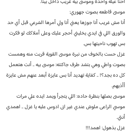
احنا عيلة واحدة وموسى بيه غريب داخل بينا.
موسى قاطعه بصوت جهوري:
أنا مش غريب أنا جوزها يعني أنا ولي أمرها الشرعي قبل أي حد
والورق اللي في ايدي يخليني أحجر عليك وعلى أملاكك لو فكرت
بس تهوب ناحيتها بس.
غزل حست بالخوف من نبرة موسى القوية قربت منه وهمست
بصوت واطي وهي بتشد طرف جاكتته: موسى بيه .. أنت هتعمل
كل ده بجد؟! .. كفاية تهديد أنا بس عايزة أبعد عنهم مش عايزة
أأذيهم.
موسى بصلها بنظرة حاده: اللي يتجرأ ويمد ايده علي مرات
موسي الراعى ملوش عندي غير انى ادوس عليه يا غزل .. اهمدي
أنتي.
غزل بذهول: اهمد!!!