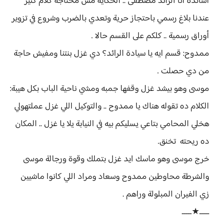
أساتذة انا الرائد مصطفى .. الحكاية مش محتاجة كلام كتير
عندنا بلاغ رسمي باحتجاز حرية وتعدي بالضرب وشروع في تزوير
أوراق رسمية .. كلكم على القسم حالا .
ممدوح: قسم ايه يا سيادة الرائد؟ دي غزل بنتنا ومفيش حاجة
من دي حصلت .
موسى وهو بيشد غزل وقفها جمبه ومشي ناحية الباب بكل هيبة:
الكلام ده تقوله هناك يا ممدوح .. والتوكيل اللي غزل عملتهولي
هخلي المحامي بتاعي يسليكم بيه في النيابة يلا يا غزل .. المكان
ده ريحته تخنق.
خرج موسى وهو ماسك ايد غزل بتملك وقوة ورجالة موسى
والشرطة محاوطين ممدوح وسعاد ومراد اللي كانوا ماشيين
زي الفيران المبلولة وراهم .
ـــــ★ـــــ