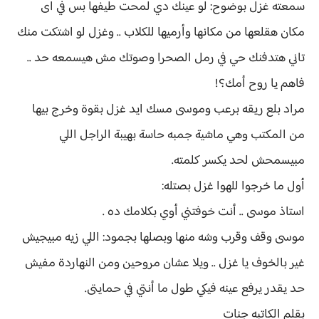
سمعته غزل بوضوح: لو عينك دي لمحت طيفها بس في اى
مكان هقلعها من مكانها وأرميها للكلاب .. وغزل لو اشتكت منك
تاني هتدفنك حي في رمل الصحرا وصوتك مش هيسمعه حد ..
فاهم يا روح أمك؟!
مراد بلع ريقه برعب وموسى مسك ايد غزل بقوة وخرج بيها
من المكتب وهي ماشية جمبه حاسة بهيبة الراجل اللي
مبيسمحش لحد يكسر كلمته.
أول ما خرجوا للهوا غزل بصتله:
استاذ موسى .. أنت خوفتني أوي بكلامك ده .
موسى وقف وقرب وشه منها وبصلها بجمود: اللي زيه مبيجيش
غير بالخوف يا غزل .. ويلا عشان مروحين ومن النهاردة مفيش
حد يقدر يرفع عينه فيكي طول ما أنتي في حمايتى.
بقلم الكاتبه جنات