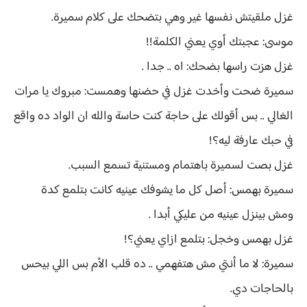
غزل ملقيتش نفسها غير وهي بتضحك على كلام سميرة.
موسى: عجبتك أوي يعني الكلمة!!
غزل هزت راسها بضحك: اه .. جدا .
سميرة ضحت وأخدت غزل في حضنها وهمست: مبروك يا مرات
الغالي .. بس أقولك على حاجة كنت حاسة والله ان الواد ده واقع
في حبك عارفة ليه؟!
غزل بصت لسميرة باهتمام ومستنية تسمع السبب.
سميرة بهمس: أصل كل ما يشوفك عينيه كانت بتلمع كدة
ومش بينزل عينيه من عليكي أبدا .
غزل بهمس وخجل: بتلمع ازاي يعني؟!
سميرة: لا ما أنتي مش هتفهمي .. ده قلب الأم بس اللي بيحس
بالحاجات دي.