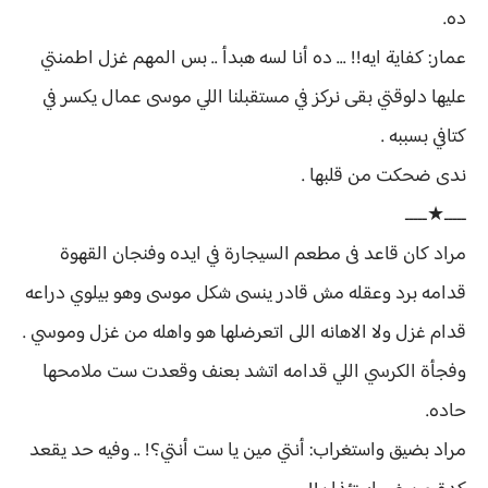
ده.
عمار: كفاية ايه!! ... ده أنا لسه هبدأ .. بس المهم غزل اطمنتي
عليها دلوقتي بقى نركز في مستقبلنا اللي موسى عمال يكسر في
كتافي بسببه .
ندى ضحكت من قلبها .
ـــــ★ـــــ
مراد كان قاعد فى مطعم السيجارة في ايده وفنجان القهوة
قدامه برد وعقله مش قادر ينسى شكل موسى وهو بيلوي دراعه
قدام غزل ولا الاهانه اللى اتعرضلها هو واهله من غزل وموسي .
وفجأة الكرسي اللي قدامه اتشد بعنف وقعدت ست ملامحها
حاده.
مراد بضيق واستغراب: أنتي مين يا ست أنتي؟! .. وفيه حد يقعد