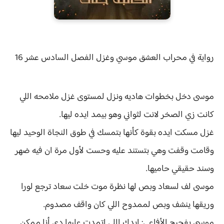
رواية
في محراب العشق موسي وغزل الفصل السادس عشر 16
موسى دخل بخطوات هاديه ونزل لمستوى غزل ملامحه اللي
كانت زي الصخر لانت لثواني وهو بيمد ايده ليها.
غزل مسكت ايده بقوة كأنها بتمسك في طوق النجاة الوحيد ليها
وقامت وقفت وهي بتستند عليه وحست لأول مرة ان فيه ضهر
وسند حقيقي حاميها.
موسى لف لسعاد وبص لها نظرة موت خلت سعاد ترجع لورا
وريقها ينشف وبص لممدوح اللي كان واقف مصدوم.
موسى بفحيح الأفاعي: ايدك اللي اتمدت عليها دي أنا ممكن