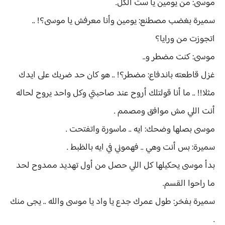
موسى: من يومين يا ست الكل.
سميرة بغضب مصطنع: يومين وأنا معرفش يا موسى؟! ..
اتجوزت من ورايا؟
موسى: كنت مضطر و..
غزل قاطعته باندفاع: مضطر؟! .. هو كان حد ضربك على ايدك
مثلا!! .. ما أنا قولتلك أروح عند صاحبتي وكل واحد يروح لحاله
أنت اللي مش موافق ومصمم .
موسى بصلها وضحك: ايه .. ماسورة واتفتحت .
سميرة: بس أنت وهي .. فهموني في ايه بالظبط .
بدأ موسى يحكيلها كل اللي حصل من أول تهديد ممدوح لحد
ما راحوا القسم.
سميرة بفخر: طول عمرك جدع يا واد يا موسى والله .. يجى منك
.