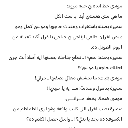
موسى حط ايده في جيبه ببرود:
ما هي مش هتمشي أبدا يا ست الكل.
سميرة بصتله باستغراب وعقدت حاجبها وموسى كمل وهو
بيبص لغزل: اطلعي ارتاحي في جناحي يا غزل أكيد تعبانة من
اليوم الطويل ده.
سميرة بحدة: نعم؟! .. تطلع جناحك بصفتها ايه أصلا أنت جرى
لعقلك حاجة يا موسى؟!
موسى بثبات: ما يمشيش معاكي بصفتها .. مراتي!
سميرة بذهول وصدمة: مـــ ايه يا حبيبي!!
موسى ضحك بخفة: مـــراتــــى.
سميرة بصت لغزل اللي كانت واقفة وشها زي الطماطم من
الكسوف: ده بجد يا بنتي؟! .. وامتى حصل الكلام ده؟