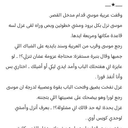
ــــــ★ـــــ
وقفت عربية موسي قدام مدخل القصر.
موسى نزل بكل برود ومشي خطوتين وبص وراه لقى غزل لسه
قاعدة مكانها ومربعة ايدها.
رجع موسى وقرب من العربية وسند بايديه على الشباك اللي
جمبها وقال بنبرة مستفزة: محتاجة عزومة عشان تنزلي؟! .. لو
عايزة اني هفتحلك الباب وأمد ايدي ليكي أو أشيلك .. اختاري بس
وأنا أنفذ فورا .
غزل نفخت بضيق وفتحت الباب بقوة وعصبية لدرجة ان موسى
رجع لورا وهو بيضحك على عصبيتها اللي بتجننه.
غزل بحدة: ليه حد قالك اني مشلولة؟! .. بعرف أنزل وأمشي
لوحدي كويس أوي .