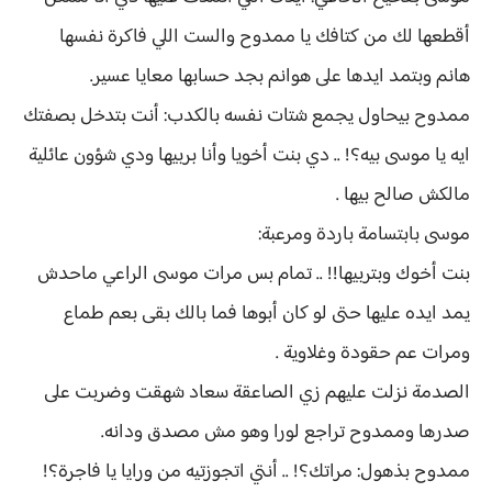
أقطعها لك من كتافك يا ممدوح والست اللي فاكرة نفسها
هانم وبتمد ايدها على هوانم بجد حسابها معايا عسير.
ممدوح بيحاول يجمع شتات نفسه بالكدب: أنت بتدخل بصفتك
ايه يا موسى بيه؟! .. دي بنت أخويا وأنا بربيها ودي شؤون عائلية
مالكش صالح بيها .
موسى بابتسامة باردة ومرعبة:
بنت أخوك وبتربيها!! .. تمام بس مرات موسى الراعي ماحدش
يمد ايده عليها حتى لو كان أبوها فما بالك بقى بعم طماع
ومرات عم حقودة وغلاوية .
الصدمة نزلت عليهم زي الصاعقة سعاد شهقت وضربت على
صدرها وممدوح تراجع لورا وهو مش مصدق ودانه.
ممدوح بذهول: مراتك؟! .. أنتي اتجوزتيه من ورايا يا فاجرة؟!