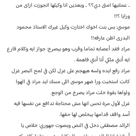
.. عملتيها امتى دي؟؟ .. وبعدين انا وكيلها اتجوزت ازاى من
ورايا ؟!!
موسي: بس بنت اخوك اختارت وكيل غيرك الاستاذ محمود
البدرى اظن عارفه!!
مراد فقد أعصابه تماما وقرب وهو بيصرخ: جواز ايه وكلام فارغ
ايه أنتي ملكي أنا أنتي فاهمة .
مراد رفع ايده ولسه هيهجم على غزل لكن في لمح البصر غزل
كانت استخبت ورا ضهر موسى اللى مسك ايد مراد في الهوا
ولواها بقوة خلت مراد يصرخ من الوجع.
غزل لأول مرة تحس انها مش محتاجة تدافع عن نفسها فيه
أسد واقف قدامها بيخلص لها حقها.
الرائد مصطفى دخل في النص وبصوت جهوري: خلاص يا