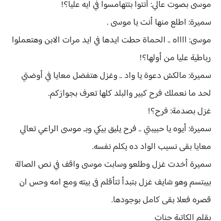
موسى بصوت عالي: أنتوا بتتهامسوا في ايه عليا؟!
سميرة: اطلع منها أنت يا موسى .
موسى: ااااه .. الحماة حطت ايدها في ايد مرات الابن وهتعملوا
رباطية عليا من أولها؟!
سميرة: مالكش دعوة يا واد .. وغزل هتفضل معايا في أوضتي
لحد ما نعملك فرح كبير والبلد كلها تعرف بجوازكم.
غزل بصدمة: فرح؟!
سميرة: أيوه يا حبيبتي .. فرح يليق بيكي وبـ موسى الراعي تعالي
معايا بقى نسيب الواد ده يكلم نفسه.
سميرة أخدت غزل وطلعو وسابت موسى واقف في نص الصالة
بيبتسم وهو شايف غزل بتبدأ تتأقلم فى بيته ومع امه وحس ان
قصره فعلا بقى كامل بوجودها.
بقلم الكاتبة جنات