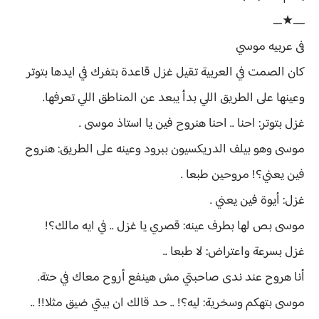
ــــ★ـــ
فى عربيه موسي
كان الصمت في العربية تقيل غزل قاعدة بتفرك في ايدها بتوتر
وعينها على الطريق اللي بدأ يبعد عن المناطق اللي تعرفها.
غزل بتوتر: احنا .. احنا هنروح فين يا استاذ موسى .
موسى وهو بيلف الدريكسيون ببرود وعينه على الطريق: هنروح
فين يعني؟! مروحين طبعا .
غزل: أيوة فين يعني .
موسى بص لها بطرف عينه: قصري يا غزل .. في ايه مالك؟!
غزل بسرعة واعتراض: لا طبعا ..
أنا هروح عند ندى صاحبتي مش هينفع أروح معاك في حتة.
موسى بتهكم وسخرية: ليه؟! .. حد قالك ان بيتي ضيق مثلا!! ..