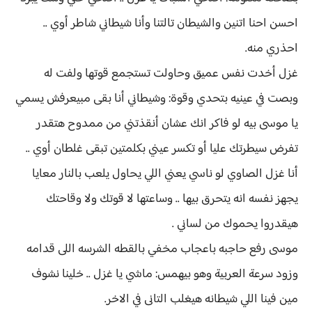
احسن احنا اتنين والشيطان تالتنا وأنا شيطاني شاطر أوي ..
احذري منه.
غزل أخدت نفس عميق وحاولت تستجمع قوتها ولفت له
وبصت في عينيه بتحدي وقوة: وشيطاني أنا بقى مبيعرفش يسمي
يا موسى بيه لو فاكر انك عشان أنقذتني من ممدوح هتقدر
تفرض سيطرتك عليا أو تكسر عيني بكلمتين تبقى غلطان أوي ..
أنا غزل الصاوي لو ناسي يعني اللي يحاول يلعب بالنار معايا
يجهز نفسه انه يتحرق بيها .. وساعتها لا قوتك ولا وقاحتك
هيقدروا يحموك من لساني .
موسى رفع حاجبه باعجاب مخفي بالقطه الشرسه اللى قدامه
وزود سرعة العربية وهو بيهمس: ماشي يا غزل .. خلينا نشوف
مين فينا اللي شيطانه هيغلب التانى في الاخر.