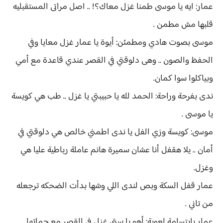
عمار: ايه يا موسى طمنا غزل معاك؟! .. اصل مراتى المستقبليه
قلبها مش مطمن .
موسى بصوت هادي ومطمئن: أيوة يا عمار غزل معايا وفي
الحفظ والصون .. وهى دلوقتي في القصر عندي قاعدة مع أمي
وبياكلوا سوا كمان.
ندى بفرحة وراحة: الحمد لله يا حبيبتي يا غزل .. طب هي كويسة
يا موسى .
موسى: كويسة وزي الفل يا ندى اطمني خالص هي دلوقتي في
أمان .. يلا هقفل أنا عشان سميرة هانم عاملة رباطية عليا هي
وغزل.
عمار قفل السكة وبص لندى اللي وشها بدأت الضحكه ترجعله
من تاني .
عمار بابتسامة لعوبة: أهو يا ستي غزل في القصر مع حماتها