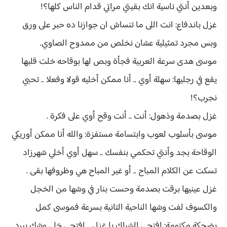
وبعدين أنتي ناسية انك بقيتي مراتي قدام الناس كلها؟!
غزل باندفاع: انت اللى ما تنساش ان جوازنا ده حبر على ورق
وبس مجرد تمثيلية عشان نخلص من ممدوح الصاوي.
موسى هدى سرعة العربية فجأة وبص لها بوقاحه خلت قلبها
يقع في رجليها: سهلة أوي .. أنا ممكن أخليه قولا وفعلا .. تحبي
نجرب؟!
غزل بصدمة وذهول: أنت .. أنت وقح أوي على فكرة .
موسى بأسلوب لعوب وابتسامة مستفزة: والله أنا ممكن أوريكي
الوقاحة بجد وأنتي تحكمي بنفسك .. سهل أوي أخلي شهرزاد
تسكت عن الكلام المباح .. أو غير المباح هي وظروفها بقى .
غزل عينيها برقت بصدمة وحست بنار في وشها من الخجل
والكسوف لفت وشها الناحية التانية بسرعة فموسى كمل
بضحكة مكتومة: افتحي الشباك يا غزل .. افتحي خلي وشك يبرد