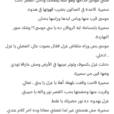
مشي موسى قدامها وهو لسه بيضحك ودخل القصر كانت
سميرة قاعدة في الصالون بتشرب قهوتها في هدوء.
موسى قرب منها وباس ايدها وراسها بحنان.
سميرة بابتسامة: ايه الروقان ده يا سي موسى؟! وشك منور
النهاردة.
موسى بص وراه ملقاش غزل فقال بصوت عالى: اتفضلي يا غزل
.. ادخلي.
دخلت غزل بكسوف وتوتر عينيها في الأرض ومش عارفة تودي
وشها فين من سميرة.
سميرة قامت وقفت بلهفة: أهلا يا غزل يا بنتي .. تعالي.
وقربت منها وحضنتها بحب: القصر نور والله يا حبيبتي.
غزل بهدوء: ده نور حضرتك يا طنط.
سميرة: مش هتمشي غير لما تتعشي معانا وده اخر كلام عندي.