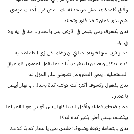
وأنتي قاعدة هنا مش مريحه نفسك .. مش غزل أخدت موسى
لازم ندى كمان تاخد قلبي وتجننه .
ندى بكسوف وهي بتبص في الأرض: بس يا عمار .. احنا في ايه ولا
في ايه.
عمار قرب منها شوية: احنا في ان وشك بقى زي الطماطماية
كده ليه؟! .. وبعدين يا بنتي ده أنا دايما بقول لموسى انك مراتي
المستقبليه .. يعني المفروض تتعودي على الغزل ده.
ندى بذهول وكسوف أكتر: أنت قولتله كدة بجد!! .. يا نهار أبيض
يا عمار .
عمار ضحك: قولتله وأقول للدنيا كلها .. بس قوليلي هو القمر لما
بيتكسف بيبقى أحلى بكتير كدة ليه؟!
ندى بابتسامة رقيقة وكسوف: خلاص بقى يا عمار كفاية كلامك