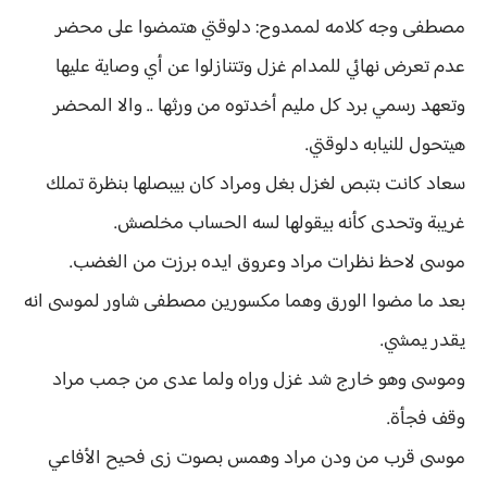
مصطفى وجه كلامه لممدوح: دلوقتي هتمضوا على محضر
عدم تعرض نهائي للمدام غزل وتتنازلوا عن أي وصاية عليها
وتعهد رسمي برد كل مليم أخدتوه من ورثها .. والا المحضر
هيتحول للنيابه دلوقتي.
سعاد كانت بتبص لغزل بغل ومراد كان بيبصلها بنظرة تملك
غريبة وتحدى كأنه بيقولها لسه الحساب مخلصش.
موسى لاحظ نظرات مراد وعروق ايده برزت من الغضب.
بعد ما مضوا الورق وهما مكسورين مصطفى شاور لموسى انه
يقدر يمشي.
وموسى وهو خارج شد غزل وراه ولما عدى من جمب مراد
وقف فجأة.
موسى قرب من ودن مراد وهمس بصوت زى فحيح الأفاعي