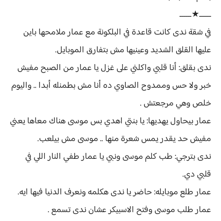
ــــــ★ــــــ
في شقة ندى كانت قاعدة في البلكونة مع عمار ملامحها باين
عليها القلق الشديد وعينيها مش بتفارق الموبايل.
ندى بقلق: أنا قلبي واكلني على غزل يا عمار من الصبح مفيش
خبر ولا حس وممدوح الصاوي ده أنا مش بطمنله أبدا .. واليوم
خلص وهي مرجعتش .
عمار بيحاول يهديها: يا بنتي اهدي بس موسى هناك معاها يعني
مفيش حد يقدر يمس شعرة منها .. موسى مش بيلعب.
ندى بترجي: طب كلم موسى ونبي يا عمار طفي النار اللي في
قلبي دي.
عمار طلع موبايله: حاضر يا ندى هكلمه ونعرف الدنيا فيها ايه.
عمار طلب موسى وفتح الاسبيكر عشان ندى تسمع .