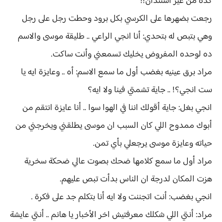
كدة من غير استئذان!!
رجعت بضهرها على الكرسي بكل برود وحطت رجل على رجل
وهي بتبص له بتحدي: أنا انجي الراعي .. طليقة موسى والاسم
ده لوحده المفروض يخليك تسمعني وأنت ساكت.
مراد برق عينيه بغضب أول ما سمع الاسم: أه .. وعايزة ايه يا
ست انجي؟! .. جاية تشمتي فينا ولا ايه؟
انجي بغل: جاية أقولك اننا في الهوا سوا .. أنا عايزة انتقم من
أبوك ممدوح اللي كان السبب ان موسى يطلقني ويخرجني من
حياته وعايزة موسى يرجعلي بأي تمن.
مراد أول ما سمع كلامها ضحك بصوت عالي ضحكة سخرية
هزت المكان لدرجة ان الناس بدأت تبص عليهم.
انجي بغضب: أنت اتجننت ولا ايه أنا بتكلم جد على فكرة .
مراد: أنتي اللي شكلك معرفتيش اخر الأخبار يا هانم .. أنتي عايشة