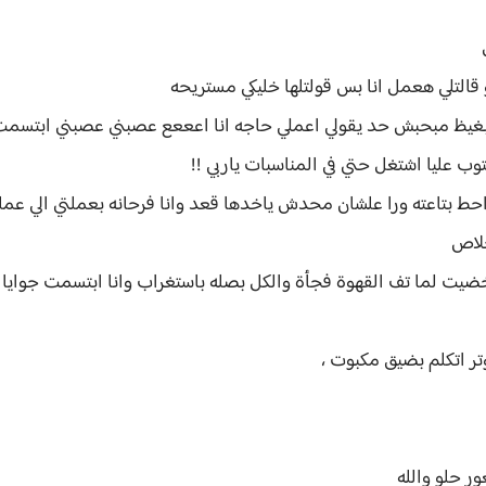
ل
التلي هعمل انا بس قولتلها خليكي مستريحه
بغيظ مبحبش حد يقولي اعملي حاجه انا اعععع عصبني عصبني ابتسمت 
وب عليا اشتغل حتي في المناسبات ياربي !!
ط بتاعته ورا علشان محدش ياخدها قعد وانا فرحانه بعملتي الي عم
خلاص
خضيت لما تف القهوة فجأة والكل بصله باستغراب وانا ابتسمت جوايا 
وتر اتكلم بضيق مكبوت ،
ور حلو والله