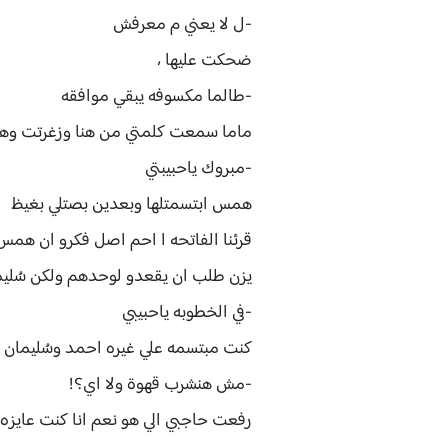
-ل لا يعني م معرفش
ضحكت عليها ،
-طالما مكسوفه يبقي موافقه
ماما سمعت كلمتي من هنا وزغرتت وهي
-مبروك ياحبيبتي
همس ابتسمتلها وبعدين بصتلي بغيظ
قرئنا الفاتحه ا احم اصل فكرو ان هم
يزن طلب ان يقعدو لوحدهم ولكن سُليم
-في الخطوبه ياحبيبي
كنت مبتسمه علي غيره احمد وسُليمان ا
-مش هنشرب قهوة ولا اي؟!
رفعت حاجبي الي هو نعم انا كنت عايزه