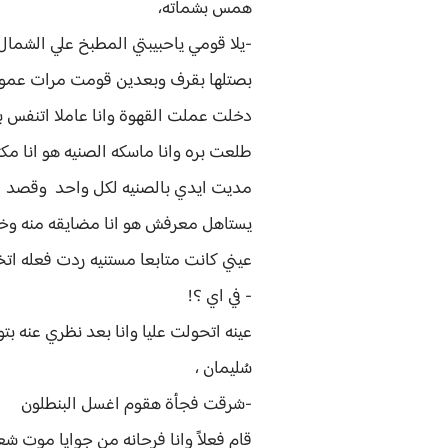
همس بشماته،
-يلا قومي ياحبيبتي المطبخ علي الشما
بصتلها بقرف وبعدين قومت مرات عمو ق
دخلت عملت القهوة وانا عاملا اتنفس 
طلعت بره وانا ماسكه الصنيه هو انا مكت
مديت ايدي بالصنيه لكل واحد وقصد اح
يستاهل معرفش هو انا مضايقه منه و
عيني كانت متابعا مستنيه ردت فعله ات
- في اي ؟!
عينه اتحولت عليا وانا بعد نظري عنه بت
سُليمان ،
-شرقت فجأة هقوم اغسل البنطلون
قام فعلاً وانا فرحانه من جوايا موت شع