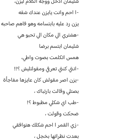
سُليمان ادخل ووجه الكلام ليزن،
-ا احم وانت يايزن عندك شقه
يزن رد عليه بابتسامه وهو فاهم صاحبه ،
-هشتري الي مكان الي تحبو هي
سُليمان ابتسم برضا
همس اتكلمت بصوت واطي،
-انتي كنتي تعرفي ومقولتليش ؟!!
-يزن اصر مقولش كان عايزها مفاجأة
بصتلي وقالت بارتباك ،
-طب اي شكلي مظبوط ؟!
ضحكت وقولت ،
-زي القمر ا احم شكلك هتوافقي
بعدت نظراتها بخجل ،