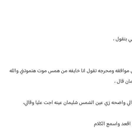
 بتقول ،
س موافقه ومحرجه تقول انا خايفه من همس موت هتموتني والله
ان قال ،
لي واضحه زي عين الشمس سُليمان عينه اجت عليا وقالي،
 اقعد واسمع الكلام