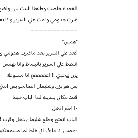
القعدة خلصت وطلعنا البيت يزن واضح 
غيرت هدومي ونمت علي السرير وانا بفك
———————————
"همس"
قعد علي السرير بعد ماغيرت هدومي و
اتنطط علي السرير بانبساط وانا بهمس
يزن بيحبني !! اعععععع انا مبسوطه
بس هو يزن وسُليمان اتصالحو بس ام
قعد مكاني بسرعه لما الباب خبط
-ا احم ادخل
الباب اتفتح وطلع سُليمان دخل وقرب قع
-همس انا عارف اني غلط لما مسمعتكيش