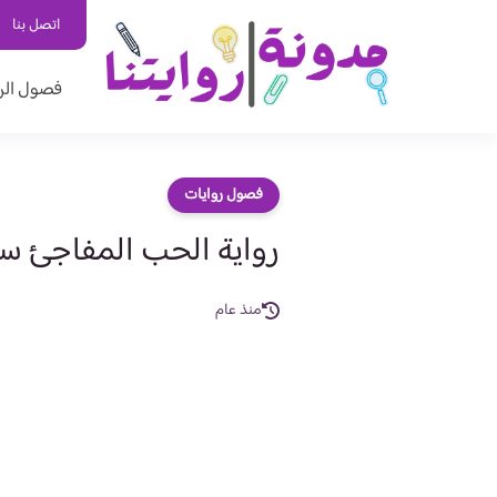
اتصل بنا
فصول الر
فصول روايات
رواية الحب المفاجئ سليمان وا
منذ عام