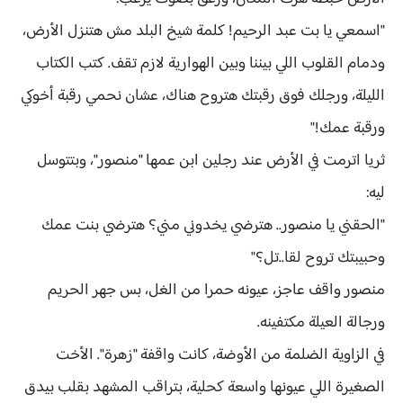
"اسمعي يا بت عبد الرحيم! كلمة شيخ البلد مش هتنزل الأرض،
ودمام القلوب اللي بيننا وبين الهوارية لازم تقف. كتب الكتاب
الليلة، ورجلك فوق رقبتك هتروح هناك، عشان نحمي رقبة أخوكي
ورقبة عمك!"
ثريا اترمت في الأرض عند رجلين ابن عمها "منصور"، وبتتوسل
ليه:
"الحقني يا منصور.. هترضي يخدوني مني؟ هترضي بنت عمك
وحبيبتك تروح لقا..تل؟"
منصور واقف عاجز، عيونه حمرا من الغل، بس جهر الحريم
ورجالة العيلة مكتفينه.
في الزاوية الضلمة من الأوضة، كانت واقفة "زهرة". الأخت
الصغيرة اللي عيونها واسعة كحلية، بتراقب المشهد بقلب بيدق