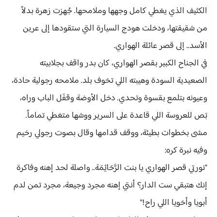
الكثيف الذي يغطي كامل وجهها وملامحها. جُهزت زهرة بدلاً
من شقيقتها، ودخلت هودج السيارة التي ستقودها إلى عرين
الأسد.. إلى قصر عائلة الهواري.
في الجناح الكبير بقصر الهواري، كان بدر واقف بجلابيته
الصعيدية السودة وهيبته اللي تخوف بلد. ملامحه رجولية حادة،
وعيونه بتلمع بقسوة وتحدي. دخل الأوضة وقفَل الباب وراه،
بَص للعروسة اللي قاعدة على السرير ووشها متغطي تماماً.
مشى بخطوات بطيئة، ووقف قدامها وقال بصوت رجولي رخيم
وفيه نبرة كره:
"نورتي قصر الهواري يا بنت الرَّحَايْمَة.. واصلة لحد إهنه وفاكرة
إنك هتبقي ست الدار؟ أنتي إهنه مجرد وجيعة، مجرد تمن لدم
أبويا وأخويا اللي راح!"