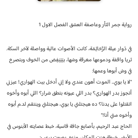
رواية
جمر الثأر وعاصفة العشق الفصل الاول 1
في دَوار عيلة الرَّحَايْمَة، كانت الأصوات عالية وواصلة لآخر السكة.
ثريا واقفة ودموعها مغرقة وشها، بتِتِنِفِض من الخوف وبتصرخ
في وش أبوها وعمها:
"لا يا بوي.. المو.ت أهون عندي ولا إني أدخل بيت الهواري! عيزني
أتجوز بدر الهواري؟ بدر اللي عيونه بتطق شرار؟ اللي أبوه وأخوه
اتقتلوا على يدنا؟ ده هيجتلني يا بوي، هيجتلني وينتقم لد.م أبوه
وأخوه مني أنا!"
الحاج عبد الرحيم، بأصابع جافة قاسية، خبط عصايته الأبنوس في
الأرض خبطة هزت المكان، وزعق بصوت يرعب: