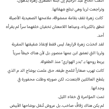
التفت الحاج عبد الرحيم إلى ابنته الصغرى زهرة بذهول،
وتراجعت ثريا وهي تبتلع شهقاتها.
كانت زهرة تقف بقامة ممشوقة، ملامحها الصعيدية الأصيلة
تنطق بالكبرياء، وعيناها اللامعتان تخفيان خلفهما سراً لم يقرأه
أحد.
لقد اتخذت زهرة قرارها، ليس فقط لإنقاذ شقيقتها المقربة
وثريا التي تعشق ابن عمها منصور، بل لأن هناك خيطاً سرياً
يربط روحها بـ "بدر الهواري" منذ الطفولة.
كانت تهرب صغاراً لتلمح طيفه، حتى علمت بوشاح الد م الذي
يلطخ العائلتين فابتعدت، لكن صورته وظلت محفورة في
وجدانها.
تمت المؤامرة في خفاء الليل.
لم يكن هناك زفافٌ صاخب، بل عروسٌ تُنقل بوشاحها الأبيض