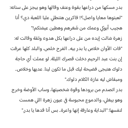
بدر مسكها من دراعها بقوة وعنف وقالها وهو بيجز على سنانه:
"لعبتوها معايا واصل؟! فاكرين هتنطلي عليا اللعبة دي؟ أنا
هجيب أبوكي وعمك من شَعَرهم وهطين عيشتكم!"
زهرة شالت إيده من على دراعها بكل هدوء وثقة وقالت له:
"فات الأوان خلاص يا بدر بيه.. الفرح خلص، والبلد كلها عرفت
إن بنت عبد الرحيم دخلت قصرك الليلة. لو عملت أي حاجة
دلوك هتبجى فضيحة ليك قبل ما تكون لينا. عديها وخلاص..
ومبقاش ليه عازة الكلام دلوك."
بدر اتصدم من برودها وقوة شخصيتها، وساب الأوضة وخرج
وهو بيغلي، والدموع محبوسة في عيون زهرة اللي همست
لنفسها: "البداية وعارفة إنها واعرة.. بس أنا قدها يا بدر."