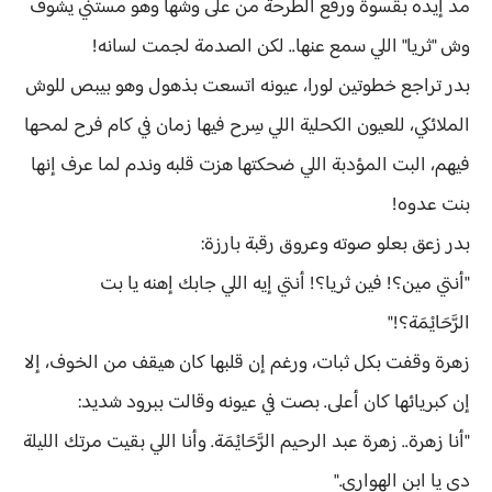
مد إيده بقسوة ورفع الطرحة من على وشها وهو مستني يشوف
وش "ثريا" اللي سمع عنها.. لكن الصدمة لجمت لسانه!
بدر تراجع خطوتين لورا، عيونه اتسعت بذهول وهو بيبص للوش
الملائكي، للعيون الكحلية اللي سِرح فيها زمان في كام فرح لمحها
فيهم، البت المؤدبة اللي ضحكتها هزت قلبه وندم لما عرف إنها
بنت عدوه!
بدر زعق بعلو صوته وعروق رقبة بارزة:
"أنتي مين؟! فين ثريا؟! أنتي إيه اللي جابك إهنه يا بت
الرَّحَايْمَة؟!"
زهرة وقفت بكل ثبات، ورغم إن قلبها كان هيقف من الخوف، إلا
إن كبريائها كان أعلى. بصت في عيونه وقالت ببرود شديد:
"أنا زهرة.. زهرة عبد الرحيم الرَّحَايْمَة. وأنا اللي بقيت مرتك الليلة
دي يا ابن الهواري."