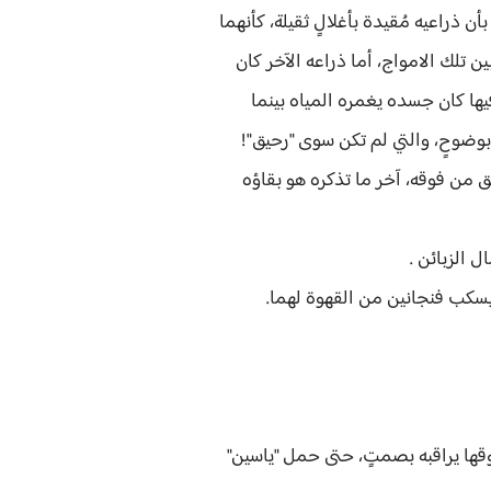
أن ذراعيه مُقيدة بأغلالٍ ثقيلة، كأنهما
لك الامواج، أما ذراعه الآخر كان
ها كان جسده يغمره المياه بينما
 بوضوحٍ، والتي لم تكن سوى "رحيق"!
حق من فوقه، آخر ما تذكره هو بقاؤه
 الزبائن .
ويسكب فنجانين من القهوة لهما.
قها يراقبه بصمتٍ، حتى حمل "ياسين"