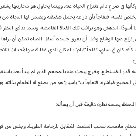
أنها في صراعٍ دام لانتزاع الحياة عنه، وبينما يحاول هو محاربتها يشعر ب
ص نفسه، فتفاجأ بأن ذراعه يحمل شقيقته ويضمن لها النجاة من بين ت
أسودًا، اندهش وهو يراقب تلك الفتاة الغامضة، وبينما يدقق النظر في
تي إنزاح عنها الوشاح وقبل أن يغرق جسده أسفل المياه تمكن أن يراها
أنه كان في سباقٍ، تفاجأ "تيام" بالمكان الذي غفا فيه، والأحداث تتلا
ئ.
در المُستطاع، وخرج يبحث عنه بالمطعم الذي لم يبدأ بعد باستقبال
لى المطبخ مُباشرة، فتفاجأ ب" ياسين" هو من يصنع له الطعام بذاته، 
 اللحظة يمنحه نظرة دقيقة قبل أن يسأله:
 تختلج ملامحه، سحب المقعد المُقابل للرخامة الطويلة. وجلس من فو