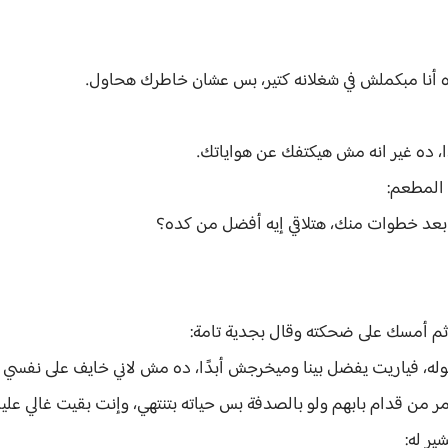
أنا مبكملش في شغلانه كتير، بس عشان خاطرك هحاول.
ا، ده غير انه مش هيكتفك عن هواياتك.
 المطعم:
بعد خطوات منك، هتلاقي إيه أفضل من كده؟
، ثم أمسك على ضحكته وقال بجدية تامة:
له، فياريت يفضل بينا وميخرجش أبدًا، ده مش لاني خايف على نفسي و
 من قدام بابهم ولو بالصدفة بس حياته بتنتهي، وإنت بقيت غالي عليا
ير له: