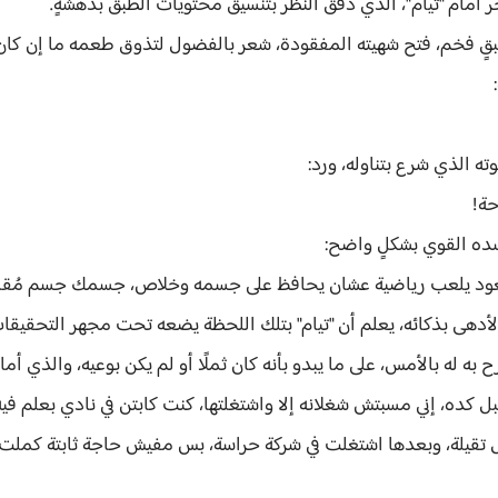
 أمام "تيام"، الذي دقق النظر بتنسيق محتويات الطبق بدهشةٍ.
بقٍ فخم، فتح شهيته المفقودة، شعر بالفضول لتذوق طعمه ما إن ك
:
ه الذي شرع بتناوله، ورد:
حة!
جسده القوي بشكلٍ واضح:
لعب رياضية عشان يحافظ على جسمه وخلاص، جسمك جسم مُقا
أدهى بذكائه، يعلم أن "تيام" بتلك اللحظة يضعه تحت مجهر التحقيقات
ح به له بالأمس، على ما يبدو بأنه كان ثملًا أو لم يكن بوعيه، والذي أمام
ل كده، إني مسبتش شغلانه إلا واشتغلتها، كنت كابتن في نادي بعلم في
يلة، وبعدها اشتغلت في شركة حراسة، بس مفيش حاجة ثابتة كملت فيه