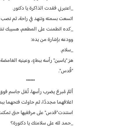
_اعتبرني فقدت الذاكرة يا دكتور.
اتسعت بسمته وتنهد في راحة، ثم نصب 
_كده اتطمنت على المطعم، هسيبك تشو
وودعه بإشارة من يده:
_سلام.
هز "ياسين" رأسه ببطءٍ، وعينيه الغامض
"قُدس".
******
ألمٌ مُبرحٌ يضرب رأسها، ثُقل جاسم فوق
اغلاقهما مجددًا، ثم حاولت فتحهما ببطء
استندت"قدس" على مرفقيها حتى تمكنت 
_حمد لله على سلامتك يا دكتورة؟