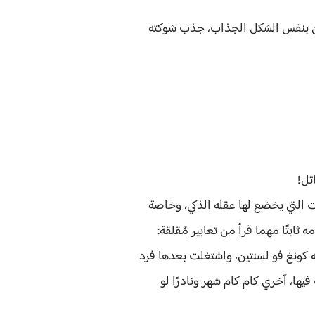
ان بنفس الشكل الجذاب، جذب شوكته
تل!
 التي يخضع لها عقله الذكي، وخاصة
ه ثابتًا مهما قرأ من تعابير مُقلقة:
ه كونغ فو لسنتين، واشتغلت بعدها فرد
ا، آخري كام كام شهر ونادرًا لو