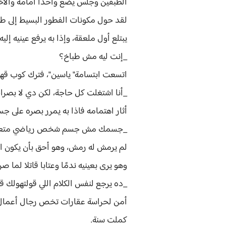
الطبقين وجلس يضع واحدًا أمامه والآخر
لقد حول مكونات الفطور البسيط إلى ط
يبتلع أول ملعقة، وإذا به يرفع عينيه إليه
_إنت ليه مش طباخ؟
اتسعت ابتسامة" ياسين"، فترك كوب قهوت
_أنا اشتغلت كل حاجة، لكن دي لا بصرا
أثار اهتمامه فاذا به يمرر بصره على 
_جسمك مش جسم شخص رياضي متعود ي
لم يرمش له رمش، وهو أحق بأن يكون ال
وهو يرى بعينيه ندمًا وعتابا قاتلا لما صر
_ده يرجع لنفس الكلام اللي قولتهولك قب
أمن لحراسة عقارات تخص رجال أعمال تق
كملت سنة.