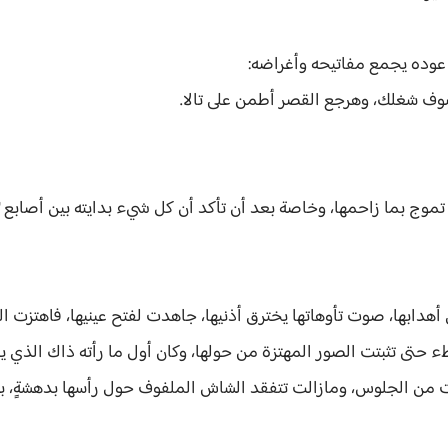
عوده يجمع مفاتيحه وأغراضه:
ف شغلك، وهرجع القصر أطمن على تالا.
ة تموج بما زاحمها، وخاصة بعد أن تأكد أن كل شيء بدايته بين أصابع
 أهدابها، صوت تأوهاتها يخترق أذنيها، جاهدت لفتح عينيها، فاهتزت ا
 حتى تثبتت الصور المهتزة من حولها، وكان أول ما رأته ذاك الذي يراق
من الجلوس، ومازالت تتفقد الشاش الملفوف حول رأسها بدهشةٍ، بي