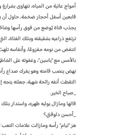
أمواج عاتية من المياه، تتهاوى بشرارةٍ وك
قابعين أسفل أحجار ضخمة، حاول أن يخل
يجذب فتاة يُوضع من فوق رأسها وشاحًا 
ترتفع ذراعيه بشقيقته وبتلك الفتاة، ال
انتفض من نومه مفزوعًا، وأنفاسه تلهث ك
بالأمس مع "ياسين"، وغفوته على الشاط
نهض ينصب قامته وهو يفرك صداع رأسه ق
التقطت أنفه رائحة شهية، جعلته يتجه إ
_صباح الخير.
قالها ومازال يوليه ظهره، واستدار بتلك
_أحسن دلوقتي؟
هز "تيام" رأسه ومازالت علامات التعب