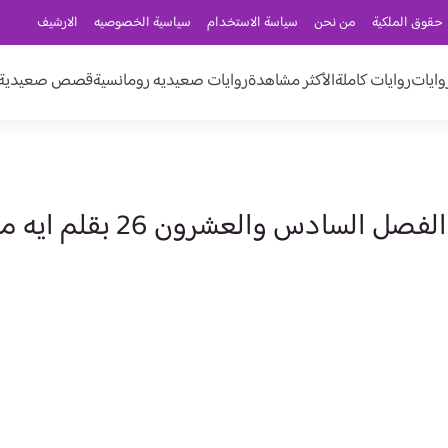
حقوق الملكية
من نحن
سياسة الاستخدام
سياسية الخصوصيه
الارشيف
وايات
روايات كاملة
الأكثر مشاهدة
روايات صعيديه رومانسية
قصص صعيدية ر
سادس والعشرون 26 بقلم ايه محمد رفعت