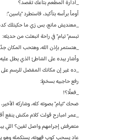
_ادارة المطعم بتاعك تقصد؟
أومأ برأسه بتأكيد، فاستطرد "ياسين":
_معنديش مانع، بس زي ما حكيتلك كده 
تبسم" تيام" في راحة انبعثت من حديثه:
_هتستمر بإذن الله، وهتحب المكان جدً
وأشار بيده على الشاطئ الذي يطل عليه
_ده غير إن مكانك المفضل للرسم على 
رفع حاجبيه بسخطٍ:
_فعلًا؟!
ضحك "تيام" بصوته كله، وشاركه الأخير
_عمر امبارح قولت كلام مكنش ينفع أقو
متعرفش إجرامهم واصل لفين؟ اللي بيمر
عاد يسحب كوب قهوته، يستكمله وهو يش