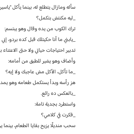
سأله ومازال يتطلع له، بينما يأكل "ياسي
_ليه مكنتش بتكمل؟
ترك الكوب من يده وقال وهو يبتسم:
_يابني ما أنا حكيتلك قبل كده بردو، إ
تدبير احتياجات حياتي ولا حتى الاعتناء
وأضاف وهو يشير للطبق من أمامه:
_ما تأكل، الأكل مش عاجبك ولا إيه؟
هز رأسه وبدأ يستكمل طعامه وهو يمد
_بالعكس ده رائع.
واستطرد بجدية تامة:
_فكرت في كلامي؟
سحب منديلًا يزيح بقايا الطعام، بينما 