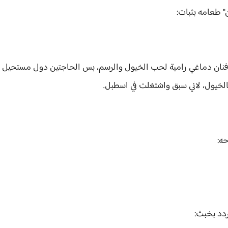
ن" طعامه بثبات:
ني فنان دماغي رامية لحب الخيول والرسم، بس الحاجتين دول مستحيل ي
 بالخيول، لاني سبق واشتغلت في اسطبل.
حه:
يردد بخبث: