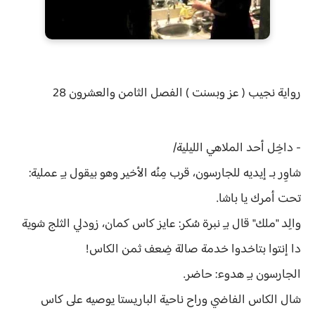
رواية
نجيب ( عز وبسنت ) الفصل
الثامن والعشرون 28
- داخِل أحد الملاهي الليلية/
شاوِر بـ إيديه للجارسون، قرب مِنُه الأخير وهو بيقول بـِ عملية:
تحت أمرك يا باشا.
والِد "ملك" قال بـِ نبرة سُكر: عايز كاس كمان، زودلي الثلج شوية
دا إنتوا بتاخدوا خدمة صالة ضِعف ثمن الكاس!
الجارسون بـِ هدوء: حاضر.
شال الكاس الفاضي وراح ناحية الباريستا يوصيه على كاس