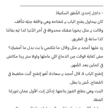
___________________________________________
- داخِل إحدى الشُقق السكنية/
كان بيحاول يفتح الباب بـِ مُفتاحه وهي واقفة جنبُه تتأفف،
وقالت بـِ ملل: يخويا شقتك محدوفة في أخر الدُنيا كدا ليه بقالنا
كذا ساعة في الطريق.
رد عليها أمجد بـِ ملل وقال: ما تتكتمي يا بت بدل ما أمشيكِ؟
مش كفاية فوقت مِن الدماغ اللي عاملها ولولا ستر ربنا مكانش
في كماين بعد الضُهر.
إتفتح الباب فـ قال أمجد بـِ سعادة: أهو إتفتح كُنت متلغبط في
المُفتاح، خُش يا بطل.
البنت وهي بتقلع الشوز بتاعتها: إدخُل إنت الأول عشان تنورلنا
الشقة.