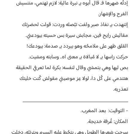
إدتُه ضهرها فـ قال أبوه بـِ نبرة عالية: لازم تهتمي، متنسيش
الفرح والإشهار.
إتنهدت بـِ نفاذ صبر ولفت تبُصله وردت: قولت لحضرتك
مقاليش رايح فين، مجابش سيرة بس حسيته بيودعني.
القلق ظهر على ملامحُه وهو بيردد بـِ صدمة: بيودعك!
حركت راسها بـِ لا مُبالاة بـِ معنى اه.. وسابته ومشيت.
بص ليها وهي بتمشي وقال لنفسه: بكرة لما تعرفي الحقيقة
هتندمي على كُل دا، لولا عِز موصيني مقولش كُنت خليتك
تعذريه.
____________________________________________
- التوقيت: بعد المغرب.
المكان: غُرفة خديجة.
سرحت شعرها الطويل وهي بتحُط عليه السيرم وبترتبُه، دخلت