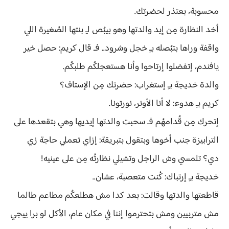
محسوبة، بعتذر لحضرتك.
أخد النظارة مِن إيد والدتها وهو بيبُص لـِ بنتها الصُغيرة اللي
واقفة وراها بتبُصله بـِ خجل وشرود.. فـ قال كريم: حصل خير
يافندم، إتفضلوا إرتاحوا وأنا هستعجلكُم طلبكُم.
والدة خديجة بـِ إستغراب: حضرتك مِن الإستاف؟
كريم بـِ هدوء: لا أنا الأونر، نورتونا.
إتحرك مِن قُدامهُم فـ سحبت والدتها إيديها وهي بتقعدها على
الترابيزة جنب أخوها وبتقول بتبريقة: إزاي تعملي حاجة زي
دي؟ تلمسي وش الراجل وتشيلي نظارتُه مِن على عينيه!
خديجة بـِ إرتباك: كُنت متعصبة، عشان..
قاطعتها والدتها وقالت: بعد كدا مش هطلعكُم مطاعم طالما
مش متربيين ومش بتحترموا إننا في مكان عام، الأكل لو برا ييجي