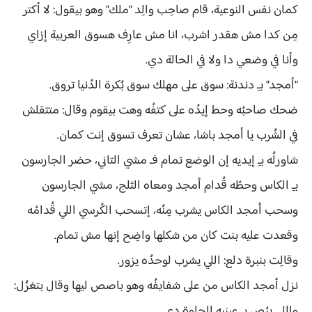
كمان نفس النوعية، قام صاحِب والِد "ملك" وهو بيقول: لا أكتر
مِن كدا مش هقدر اشرب، انا مش عارِف هسوق العربية إزاي
وأنا في وضعي دا ولا في الحالة دي.
"أمجد" بـِ دندنة: سوق على مهلك سوق بُكرة الدُنيا تروق.
ضحك صاحبُه وحط إيدُه على كتفُه وهت بيقوم وقال: متتقلش
في الشُرب يا أمجد باشا، عشان تعرف تسوق إنت كمان.
شاورلُه بـِ إيديه إن الوضع تمام فـ مشي التاني، حضر الجارسون
بـِ الكاس وحطُه قُدام أمجد ومعاه الثلج، مشي الجارسون
وسحب أمجد الكاس يشرب مِنُه، إتسحب الكُرسي اللي قُدامُه
وقعدت عليه بنت كان من شكلها واضِح إنها مش تمام.
وقالِت بنبرة دلع: اللي يشرب لوحدُه يزور.
نزل أمجد الكاس من على شفايفُه وهو باصص ليها وقال بتغزُل:
واللي يبُص بـِ عينيه الحلوة دي..