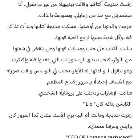
رفعت خديجة أكتافها وقالت ببديهية: من غير ما تقولي، أنا
مبقصرش مع حد من زمايلي، وبسبوسة بالذات.
خرجت والدتها مِن أوضتها.. مسكت خديجة كتابها وبدأت تذاكِر
فيه، وكُل شوية عينيها تروح ناحية فونها..
سابت الكتاب على جنب ومسكت فونها وهي بتعُض في شفتها
من التوتُر، فتحت بيدچ الريستورانت اللي إتغدوا فيه وإفتكرت
وهو بيقول لـِ والدتها إنه الأونر، بحثت في البوستس ولقت صورته
مع الأستاف إحتفالًا بـِ مرور إفتتاح المطعم.
شافت الإشارات ودخلت على بروفايلُه الشخصي.
الكابشن بتاعُه كان " Lio "
زفرت خديجة وقالت: أه البيه برج الأسد، عشان كدا الغرور كان
واضِح وعرفنا مصدرُه.
"CEO OF Lorance resturant"