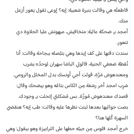
قاطعتُه هي وقالت بنبرة شعبية: إيه؟ إوعى تقول يعور أزعل
منك.
أمجد بـِ ضحكة عالية: متخافيش، ميهونش عليا الحلاوة دي
تتعور.
سندت دقنها على كف إيدها وهي بتبُصله ببجاحة وقالت: أنا
نُقطة ضعفي الحنية، قالولي الباشا سهران لوحدُه يشرب
ومعندهوش مَزّة، قولت أجي أونسك بدل المخلل والرومي.
شرِب امجد أخر رشفة مِن الكاس بتاعُه وهو بيضحك وقال:
قصدك معندهوش مُوزّة.. بس مُشكلتي إتحلت بـِ وجودك.
بصت حواليها بعدها ثبتت نظرها عليه وقالت: طب إيه؟ هنقضي
السهرة كُلها هنا؟
خرج أمجد فلوس مِن جيبُه حطها على الترابيزة وهو بيقول: وهي