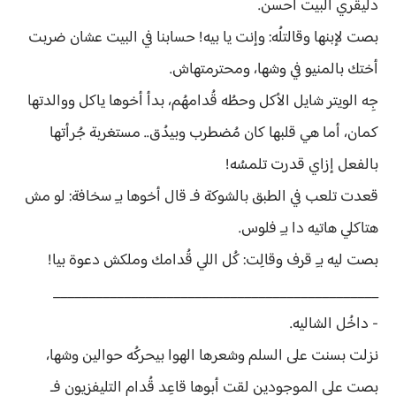
دليڤري البيت أحسن.
بصت لإبنها وقالتلُه: وإنت يا بيه! حسابنا في البيت عشان ضربت
أختك بالمنيو في وشها، ومحترمتهاش.
جِه الويتر شايل الأكل وحطُه قُدامهُم، بدأ أخوها ياكل ووالدتها
كمان، أما هي قلبها كان مُضطرب وبيدُق.. مستغربة جُرأتها
بالفعل إزاي قدرت تلمسُه!
قعدت تلعب في الطبق بالشوكة فـ قال أخوها بـِ سخافة: لو مش
هتاكلي هاتيه دا بـِ فلوس.
بصت ليه بـِ قرف وقالِت: كُل اللي قُدامك وملكش دعوة بيا!
______________________________________________
- داخُل الشاليه.
نزلت بسنت على السلم وشعرها الهوا بيحركُه حوالين وشها،
بصت على الموجودين لقت أبوها قاعِد قُدام التليفزيون فـ