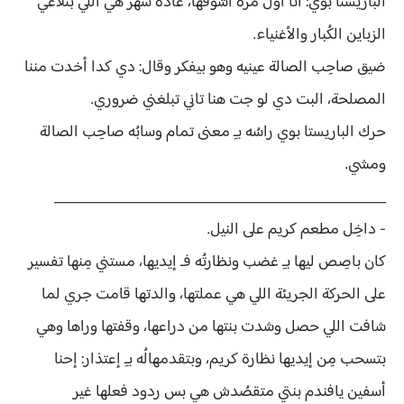
الباريستا بوي: أنا أول مرة أشوفها، عادةً سهر هي اللي بتلاغي
الزباين الكُبار والأغنياء.
ضيق صاحِب الصالة عينيه وهو بيفكر وقال: دي كدا أخدت مننا
المصلحة، البت دي لو جت هنا تاني تبلغني ضروري.
حرك الباريستا بوي راسُه بـِ معنى تمام وسابُه صاحِب الصالة
ومشي.
______________________________________________
- داخِل مطعم كريم على النيل.
كان باصِص ليها بـِ غضب ونظارتُه فـ إيديها، مستني مِنها تفسير
على الحركة الجريئة اللي هي عملتها، والدتها قامت جري لما
شافت اللي حصل وشدت بنتها من دراعها، وقفتها وراها وهي
بتسحب مِن إيديها نظارة كريم، وبتقدمهالُه بـِ إعتذار: إحنا
أسفين يافندم بنتي متقصُدش هي بس ردود فعلها غير