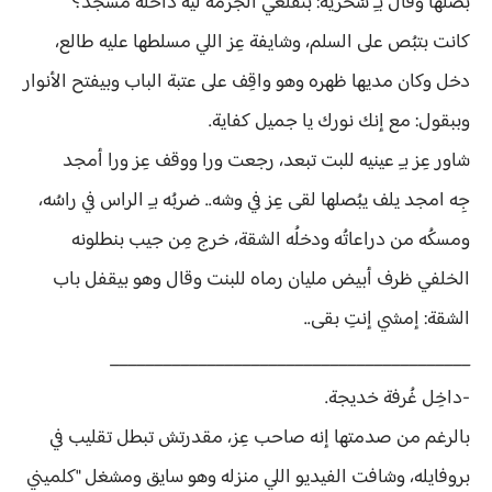
بصلها وقال بـِ سُخرية: بتقلعي الجزمة ليه داخلة مسجد؟
كانت بتبُص على السلم، وشايفة عِز اللي مسلطها عليه طالع،
دخل وكان مديها ظهره وهو واقِف على عتبة الباب وبيفتح الأنوار
وببقول: مع إنك نورك يا جميل كفاية.
شاور عِز بـِ عينيه للبت تبعد، رجعت ورا ووقف عِز ورا أمجد
جِه امجد يلف يبُصلها لقى عِز في وشه.. ضربُه بـِ الراس في راسُه،
ومسكُه من دراعاتُه ودخلُه الشقة، خرج مِن جيب بنطلونه
الخلفي ظرف أبيض مليان رماه للبنت وقال وهو بيقفل باب
الشقة: إمشي إنتِ بقى..
_________________________________________
-داخِل غُرفة خديجة.
بالرغم من صدمتها إنه صاحب عِز، مقدرتش تبطل تقليب في
بروفايله، وشافت الفيديو اللي منزله وهو سايق ومشغل "كلميني