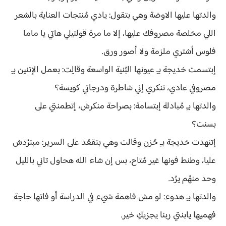
والدتها عليها الاوضة وهي بتقول: يادي مُنتجات العناية بالشعر
اللي مخلصة مصروفك عليها، إلا ما مرة قولتيلي هاتي يا ماما
فلوس أشتري ملزمة ولا أصور ورق.
إبتسمت خديجة بـِ عيونها البُنية الواسعة وقالِت: بعمل الإتنين بـِ
مصروفي عادي، تنكري إني شاطرة ودرجاتي كويسة؟
والدتها بـِ مُبادلة إبتسامة: بصراحة منكرش، إتطمنتي على
بسنت؟
إتنهدت خديجة بـِ حُزن وقالت وهي بتقعُد على السرير: مبترُدش
عليا، وطنط فونها غير مُتاح، بس إن شاء الله هحاول تاني بالليل
وحد منهُم يرُد.
والدتها بـِ هدوء: لو مش فاهمة شيء في الدراسة أو فاتها حاجة
فهميها يابنتي ربنا يجزيكِ خير.