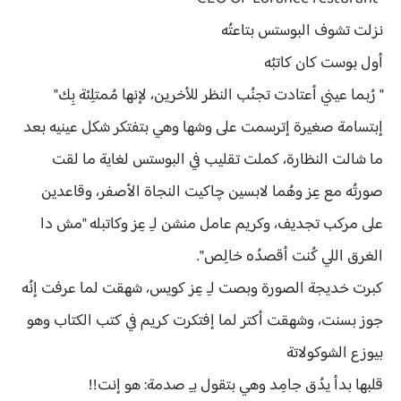
نزلت تشوف البوستس بتاعتُه
أول بوست كان كاتبُه
" رُبما عيني أعتادت تجنُب النظر للأخرين، لإنها مُمتلِئة بِك"
إبتسامة صغيرة إترسمت على وشها وهي بتفتكر شكل عينيه بعد
ما شالت النظارة، كملت تقليب في البوستس لغاية ما لقت
صورتُه مع عِز وهُما لابسين چاكيت النجاة الأصفر، وقاعدين
على مركب تجديف، وكريم عامل منشن لـِ عِز وكاتبله "مش دا
الغرق اللي كُنت أقصدُه خالِص".
كبرت خديجة الصورة وبصت لـِ عِز كويس، شهقت لما عرفت إنُه
جوز بسنت، وشهقت أكتر لما إفتكرت كريم في كتب الكتاب وهو
بيوزع الشوكولاتة
قلبها بدأ يدُق جامِد وهي بتقول بـِ صدمة: هو إنت!!