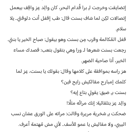
إتضايقت وخرجت لـِ برا قُدام البحر، كان والِد عِز واقِف بيعمل
إتصالات لكِن لما شاف بسنت قال: طب إقفل أنت دلوقتي.. يلا
سلام.
قفل المُكالمة وقرب مِن بسنت وهو بيقول: صباح الخير يا بنتي.
رجعت بسنت شعرها لـ ورا وهي بتقول بتعب: قصدك مساء
الخير، أنا صاحية الضهر.
هز راسه بموافقة على كلامها وقال: بقولك يا بسنت، عِز لما
كلمك إمبارح مقالكيش رايح فين؟
بسنت بـِ ضيق: يقولي بتاع إيه؟
والِد عِز بتلقائية: إنك مراتُه مثلًا!
ضحكت بـِ سُخرية مريرة وقالت: مراته على الورق عشان نسب
البيبي، ولا مقاليش يا عمو للأسف.. لأني مش مُهتمة أعرف.