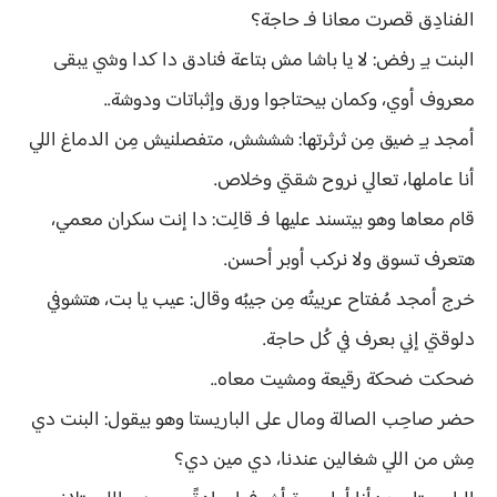
الفنادِق قصرت معانا فـ حاجة؟
البنت بـِ رفض: لا يا باشا مش بتاعة فنادق دا كدا وشي يبقى
معروف أوي، وكمان بيحتاجوا ورق وإثباتات ودوشة..
أمجد بـِ ضيق مِن ثرثرتها: شششش، متفصلنيش مِن الدماغ اللي
أنا عاملها، تعالي نروح شقتي وخلاص.
قام معاها وهو بيتسند عليها فـ قالِت: دا إنت سكران معمي،
هتعرف تسوق ولا نركب أوبر أحسن.
خرج أمجد مُفتاح عربيتُه مِن جيبُه وقال: عيب يا بت، هتشوفي
دلوقتي إني بعرف في كُل حاجة.
ضحكت ضحكة رقيعة ومشيت معاه..
حضر صاحِب الصالة ومال على الباريستا وهو بيقول: البنت دي
مِش من اللي شغالين عندنا، دي مين دي؟