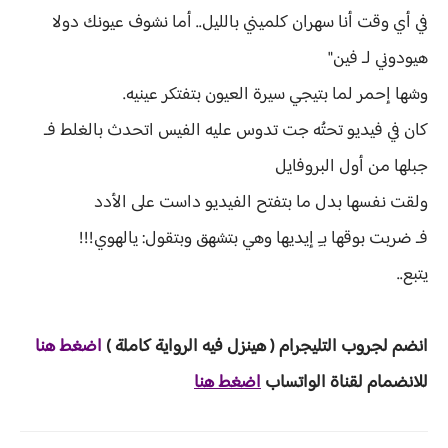
في أي وقت أنا سهران كلميني بالليل.. أما نشوف عيونك دولا
هيودوني لـ فين"
وشها إحمر لما بتيجي سيرة العيون بتفتكر عينيه.
كان في فيديو تحتُه جت تدوس عليه الفيس اتحدث بالغلط فـ
جبلها من أول البروفايل
ولقت نفسها بدل ما بتفتح الفيديو داست على الأدد
فـ ضربت بوقها بـِ إيديها وهي بتشهق وبتقول: يالهوي!!!
يتبع..
انضم لجروب ا
لتليجرام ( هينزل ف
يه الرواية ك
املة )
ا
ض
غط هنا
للانضمام لقناة الواتساب
اضغط هنا