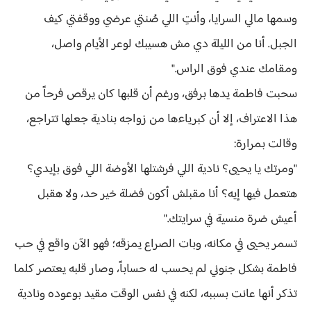
وسمها مالي السرايا، وأنتِ اللي صُنتي عرضي ووقفتي كيف
الجبل. أنا من الليلة دي مش هسيبك لوعر الأيام واصل،
ومقامك عندي فوق الراس."
سحبت فاطمة يدها برفق، ورغم أن قلبها كان يرقص فرحاً من
هذا الاعتراف، إلا أن كبرياءها من زواجه بنادية جعلها تتراجع،
وقالت بمرارة:
"ومرتك يا يحيى؟ نادية اللي فرشتلها الأوضة اللي فوق بإيدي؟
هتعمل فيها إيه؟ أنا مقبلش أكون فضلة خير حد، ولا هقبل
أعيش ضرة منسية في سرايتك."
تسمر يحيى في مكانه، وبات الصراع يمزقه؛ فهو الآن واقع في حب
فاطمة بشكل جنوني لم يحسب له حساباً، وصار قلبه يعتصر كلما
تذكر أنها عانت بسببه، لكنه في نفس الوقت مقيد بوعوده ونادية