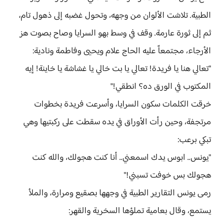
الطبية. تلاشت الألوان من وجهه، وتحول غضبه إلى ذهول تام،
ثم إلى ثورة عارمة. وقف في وسط بهو السرايا وصاح بصوت هز
الأرجاء، مجتمعاً عليه الحاج علام ويحيى وفاطمة ونادية:
"تعالي هنا يا فريدة! تعالي يا بت خالي يا غشاشة يا خاينة! إيه
المكتوب في الورق ده؟ انطقي!"
خرقت الكلمات سكون السرايا، وأسرعت فريدة بخطوات
مرتجفة، وحين رأت الأوراق في يده سقطت على ركبتيها وهي
تبكي برعب:
"يونس.. ابوس يدك اسمعني.. أنا كنت هجولك، والله كنت
هجولك بس خوفت تسبني!"
رمى يونس التقارير الطبية في وجهها بصقيع ومرارة، والملأ
يستمع، وقال بعامية تملؤها السخرية والقهر: