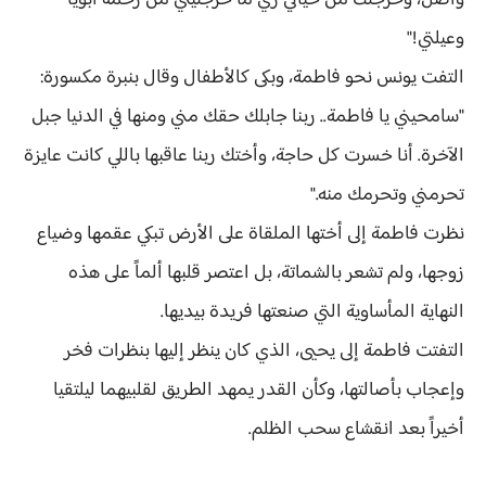
واصل، وخرجتك من حياتي زي ما خرجتيني من رحمة أبويا
وعيلتي!"
التفت يونس نحو فاطمة، وبكى كالأطفال وقال بنبرة مكسورة:
"سامحيني يا فاطمة.. ربنا جابلك حقك مني ومنها في الدنيا جبل
الآخرة. أنا خسرت كل حاجة، وأختك ربنا عاقبها باللي كانت عايزة
تحرمني وتحرمك منه."
نظرت فاطمة إلى أختها الملقاة على الأرض تبكي عقمها وضياع
زوجها، ولم تشعر بالشماتة، بل اعتصر قلبها ألماً على هذه
النهاية المأساوية التي صنعتها فريدة بيديها.
التفتت فاطمة إلى يحيى، الذي كان ينظر إليها بنظرات فخر
وإعجاب بأصالتها، وكأن القدر يمهد الطريق لقلبيهما ليلتقيا
أخيراً بعد انقشاع سحب الظلم.