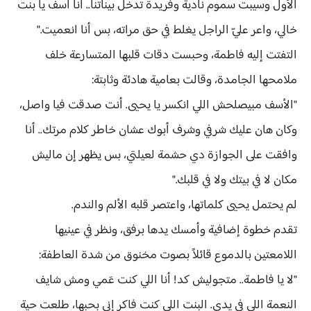
الأول وسيبت سموم نادية وفريدة تدخل بيناتنا.. أنا أسف يا بنت
خالي، واعر عليّ الراجل يغلط في حق مراته، بس أنا انعميت."
التفتت إليه فاطمة، وحبست دقات قلبها المتسارعة خلف
ملامحها الجامدة، وقالت بعامية هادئة وثابتة:
"الأسف مبيصلحش اللي انكسر يا يحيى. أنت صدقت فيا واصل،
وكان هان عليك شرفي وشرف أبوك عشان خاطر كلام مرتك.. أنا
وافقت على الجوازة دي حشمة لعيلتي، بس يظهر إن ماليش
مكان لا في بيتك ولا في قلبك."
لم يحتمل يحيى كلماتها، واعتصر قلبه الألم والندم.
تقدم خطوة إضافية وأمسك يدها برفق، ونظر في عينيها
اللامعتين بالدموع قائلاً بصوت مخنوق من شدة العاطفة:
"لا يا فاطمة.. متجوليش كد! أنا اللي كنت عَمي ومش شايف
النعمة اللي في يدي. البنت اللي كنت فاكر إني بحبها، طلعت حية