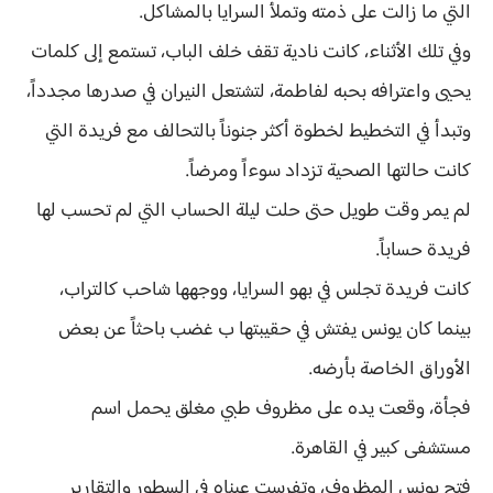
التي ما زالت على ذمته وتملأ السرايا بالمشاكل.
وفي تلك الأثناء، كانت نادية تقف خلف الباب، تستمع إلى كلمات
يحيى واعترافه بحبه لفاطمة، لتشتعل النيران في صدرها مجدداً،
وتبدأ في التخطيط لخطوة أكثر جنوناً بالتحالف مع فريدة التي
كانت حالتها الصحية تزداد سوءاً ومرضاً.
لم يمر وقت طويل حتى حلت ليلة الحساب التي لم تحسب لها
فريدة حساباً.
كانت فريدة تجلس في بهو السرايا، ووجهها شاحب كالتراب،
بينما كان يونس يفتش في حقيبتها ب غضب باحثاً عن بعض
الأوراق الخاصة بأرضه.
فجأة، وقعت يده على مظروف طبي مغلق يحمل اسم
مستشفى كبير في القاهرة.
فتح يونس المظروف، وتفرست عيناه في السطور والتقارير