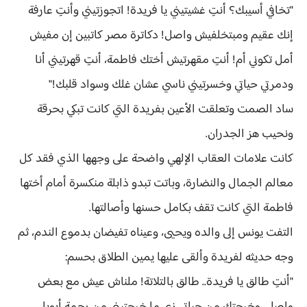
"تخافي أسيبك؟ أنتِ غشيتيني يا فريدة! اتجوزتيني وأنتِ عارفة
إنك عقيم ومبتخلفيش واصل! دكاترة مصر كاتبين إن مفيش
أمل تكوني أم! أنتِ مقهرتيش أختك فاطمة، أنتِ قهرتيني أنا
ودمرتي حياتي وخسرتيني ناسي عشان غلك وسواد قلبك!"
ساد الصمت وتعلقت الأعين بفريدة التي كانت تبكي بحرقة
ونحيب هز الجدران.
كانت علامات العقاب الإلهي واضحة على وجهها الذي فقد كل
معالم الجمال والنضارة، وباتت تبدو ذابلة منكسرة أمام أختها
فاطمة التي كانت تقف بكامل حسنها وأصالتها.
التفت يونس إلى والده ويحيى، وعيناه تفيضان بدموع الندم، ثم
وجه حديثه لفريدة وألقى عليها يمين الطلاق بحسم:
"أنتِ طالق يا فريدة.. طالق بالتلاتة! ملناش عيش مع بعض