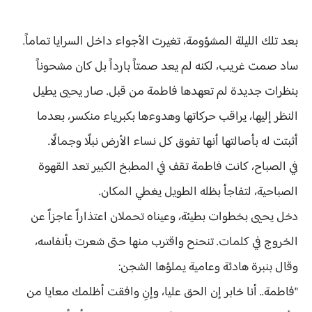
بعد تلك الليلة المشؤومة، تغيرت الأجواء داخل السرايا تماماً.
ساد صمت غريب، لكنه لم يعد صمتاً بارداً بل كان مشحوناً
بنظرات جديدة لم تعهدها فاطمة من قبل. صار يحيى يطيل
النظر إليها، يراقب حركاتها وهدوءها بكبرياء منكسر، بعدما
أثبتت له بأصالتها أنها تفوق كل نساء الأرض نبلًا وجمالًا.
في الصباح، كانت فاطمة تقف في المطبخ الكبير تعد القهوة
الصباحية، لتفاجأ بظله الطويل يغطي المكان.
دخل يحيى بخطوات بطيئة، وعيناه تحملان اعتذاراً عاجزاً عن
الخروج في كلمات. تنحنح واقترب منها حتى شعرت بأنفاسه،
وقال بنبرة هادئة وعامية يملؤها الشجن:
"فاطمة.. أنا خابر إن الحق عليا، وإنِ وافقت أظلمك معايا من