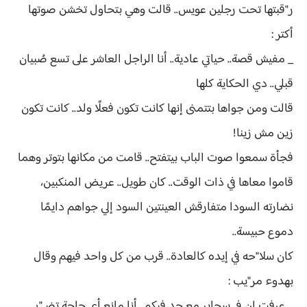
ر"قبتها تحت رجلين عويس.. قالت وهي بتحاول تخشن صوتها
أكتر :
_ مفيش قصة.. حياتي عادية.. أنا الراجل العاشر على تسع صُبيان
قبلي.. دي الحكاية كلها
قالت ومن جواها بتتمنى إنها كانت تكون فعلًا ولد.. كانت تكون
زين مش زينا!
فجأة سمعوا صوت الباب بيتفتح.. قامت من مكانها بتوتر وهما
قاموا معاها في ذات الوقت.. كان طويل.. عريض المنكبين،
نضارته السودا متفارقش العينتين السود إلي جواهم دايمًا
دموع حبيسة..
كان سلا"حه في إيده كالعادة.. قرب من كل واحد فيهم وقال
بهدوء مر"يب :
_ عرفت إن في سجاير مع حد فيكم.. أنا مانع أي حاجة تضـ"ر