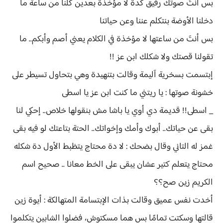
بس أنتَ صوتك رقيق كدة لا مؤخذة بعدين كلنا من ساعة ما
دخلنا الأوضة بنتكلم عننا وعن حياتنا
بس أنتَ من ساعتها لا مؤخذة في الكلام يعني أصم وأبكم.. ما
تقولنا قصتك ولا شكلك ابن عز !!
إبتسمت بسخرية آليمة وقالت بتنهيدة وهي بتحاول تسيطر على
خشونة صوتها : يا ريتني ما كنت ابن عز يا اسطى
_ اسطى!! قديمة دي أوي يا باشا مش بنقولها خلاص.. إحكي لنا
بقى عن حياتك.. أبوك وأمك وإخواتك.. الحتة بتاعتك لو فيه بقى
غمز له التاني وقال بضحك : لا دة محتاج يتظبط الأول دة شكله
محتاج يتعلم كتير عشان يبقى على الخط معانا .. صحيح اسم
الكريم زين صح؟؟
أخدت نفس عميق وقالت بذات الإبتسامة المتهالكة : أيوة زين
قالتها وسكتت تمامًا بس هما مسكتوش، فضلوا الشابين يتكلموا