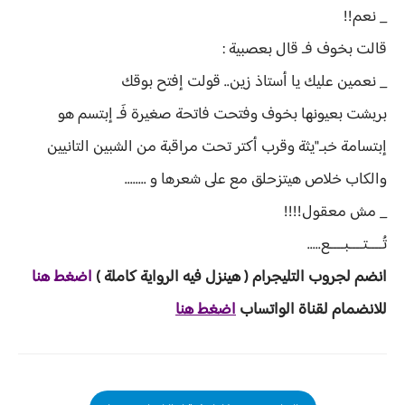
_ نعم!!
قالت بخوف فـ قال بعصبية :
_ نعمين عليك يا أستاذ زين.. قولت إفتح بوقك
بربشت بعيونها بخوف وفتحت فاتحة صغيرة فَـ إبتسم هو
إبتسامة خبـ"يثة وقرب أكتر تحت مراقبة من الشبين التانيين
والكاب خلاص هيتزحلق مع على شعرها و ........
_ مش معقول!!!!
تُــــتــــبــــع.....
انضم لجروب ا
لتليجرام ( هينزل ف
يه الرواية ك
املة )
اضغط هنا
للانضمام لقناة الواتساب
اضغط هنا