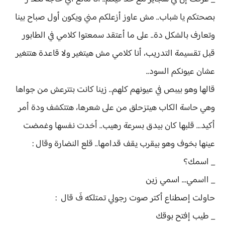
بصحتكم يا شباب.. مش عاوز أزعلكم مني ويكون أول صباح بينا
وتعارف بالشكل دة.. على ما أعتقد سمعتوا كلامي في الطابور
قبل تقسيمة التدريب، أنا كلامي مش هيتغير ولا قاعدة هتتغير
عشان عيونكم السود..
قالها وهو بيبص في عيونهم كلهم.. زينا كانت بتترعش من جواها
وهي حاسة الكاب هيتزحلق من على شعرها، هتتكشف ودة أمر
أكيد... قلبها كان بيدق بسرعة رهيب.. أخدت نفسها وغمضت
عينها بخوف وهو بيقرب يقف قدامها.. قلع النضارة وقال :
_ اسمك؟
_ ااسمي... اسمي زين
حاولت إصطناع أكتر صوت رجولي تمتلكه فَ قال :
_ طيب إفتح بوقك