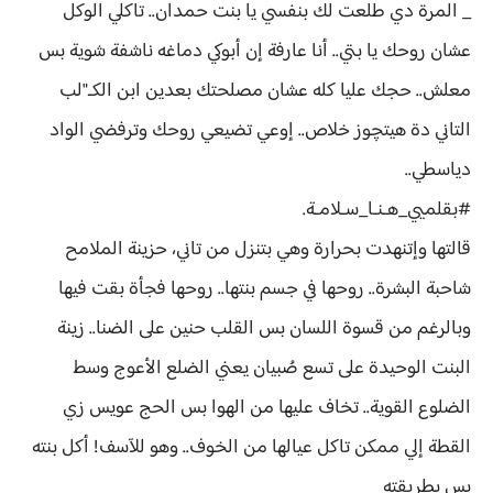
_ المرة دي طلعت لك بنفسي يا بنت حمدان.. تاكلي الوكل
عشان روحك يا بتي.. أنا عارفة إن أبوكي دماغه ناشفة شوية بس
معلش.. حجك عليا كله عشان مصلحتك بعدين ابن الكـ"لب
التاني دة هيتچوز خلاص.. إوعي تضيعي روحك وترفضي الواد
دياسطي..
#بقلميي_هـنـا_سـلامـة.
قالتها وإتنهدت بحرارة وهي بتنزل من تاني، حزينة الملامح
شاحبة البشرة.. روحها في جسم بنتها.. روحها فجأة بقت فيها
وبالرغم من قسوة اللسان بس القلب حنين على الضنا.. زينة
البنت الوحيدة على تسع صُبيان يعني الضلع الأعوج وسط
الضلوع القوية.. تخاف عليها من الهوا بس الحج عويس زي
القطة إلي ممكن تاكل عيالها من الخوف.. وهو للآسف! أكل بنته
بس بطريقته