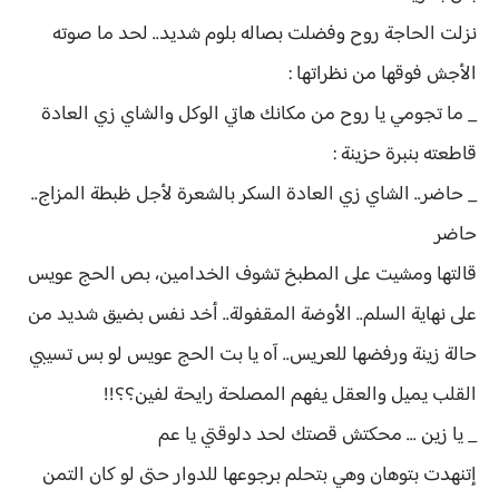
نزلت الحاجة روح وفضلت بصاله بلوم شديد.. لحد ما صوته
الأجش فوقها من نظراتها :
_ ما تجومي يا روح من مكانك هاتي الوكل والشاي زي العادة
قاطعته بنبرة حزينة :
_ حاضر.. الشاي زي العادة السكر بالشعرة لأجل ظبطة المزاج..
حاضر
قالتها ومشيت على المطبخ تشوف الخدامين، بص الحج عويس
على نهاية السلم.. الأوضة المقفولة.. أخد نفس بضيق شديد من
حالة زينة ورفضها للعريس.. آه يا بت الحج عويس لو بس تسيبي
القلب يميل والعقل يفهم المصلحة رايحة لفين؟؟!!
_ يا زين ... محكتش قصتك لحد دلوقتي يا عم
إتنهدت بتوهان وهي بتحلم برجوعها للدوار حتى لو كان التمن