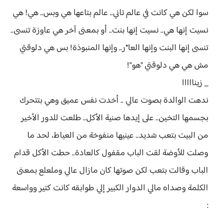
سوا لكن هي كانت في عالم تاني.. عالم بتاعها هي وبس.. هي! هي
نسيت إنها هي.. نسيت إنها بنت.. أو بمعنى آخر هي عاوزة تنسى..
تنسى إنها البنت وإنها العا*ر.. وإنها المنبوذة! بس هي دلوقتي
مش هي هي دلوقتي "هو"!
_ زينااااا
ندهت الوالدة بصوت عالي .. أخدت نفس عميق وهي بتتحرك
بجسمها التخين.. على إيدها صنية الأكل.. طلعت للدور الأخير
من البيت بتعب شديد.. عينيها منفوخة من العياط، لحد ما
وصلت للأوضة لقت الباب مقفول كالعادة.. حطت الأكل قدام
الباب وقالت بتعب لكن صوتها كان مازال عالي وملعلع بمعنى
الكلمة وصداه مالي الدوار الكبير إلي طوابقه كانت كتير وواسعة
: