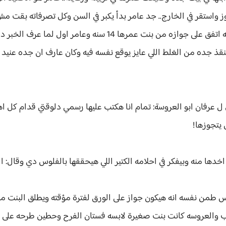
وز واستقر في الخارج.. جد عامر بدأ يكبر في السن وكل تصرفاته بقت 
من ورا جده واخر مشكلة جده عملها انه اتفق على جوازه من بنت ع
قذ جده من الغلط اللي عايز يوقع نفسه فيه وكان عارف ان جده عنيد
ل ل عرفان ابو العروسة: تمام انا هكتب عليها رسمي دلوقتي قدام كل ا
يتجوزها!
دها منه وبيفكر في احلامه الكتير اللي هيحققها بالفلوس دي وقال: اللي
س طمن نفسه انه هيكون جواز على الورق لفترة مؤقته ويطلق البن
تاب والعروسه كانت بنت صغيرة لابسه فستان الفرح وحطين طرحه على 