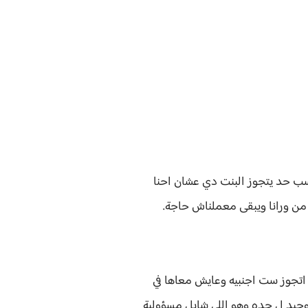
ب حد يتجوز البنت دي عشان احنا
من ورانا ويبقى معملناش حاجة.
ير ووالده اتجوز ست اجنبيه وعايش معاها في
لوحيد ل جده وهو اللي شايل مسؤولية