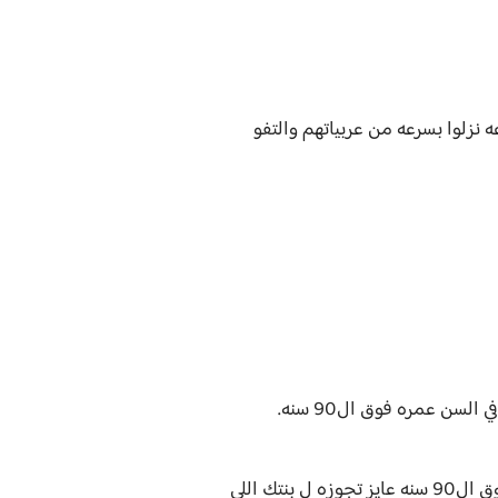
زلوا بسرعه من عربياتهم والتفو
سن عمره فوق ال90 سنه.
الشاب خلع نضارته وبص ل عرفان ابو العروسه بغضب وقاله: ولما انت عارف انه راجل كبير في السن وعمره فوق ال90 سنه عايز تجوزه ل بنتك اللي