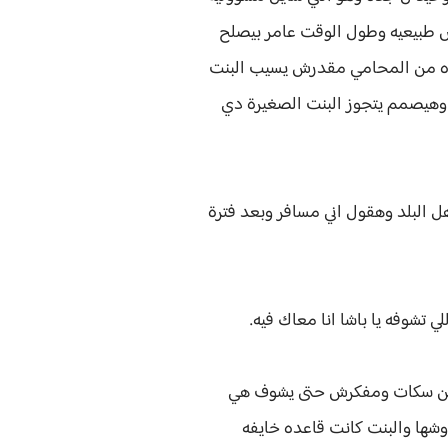
مش طبيعيه وطول الوقت عامر بيصلح
مرها 14 سنه وعامر اول لما عرف الخبر ده من المحامي مقدرش يسيب البنت
 وهيصمم يتجوز البنت الصغيرة دي
هل البلد وهقول اني مسافر وبعد فترة
 تشوفه يا باشا انا معاك فيه.
ت من سكات ومفكرش حتى يشوف هي
وشها والبنت كانت قاعده خايفه