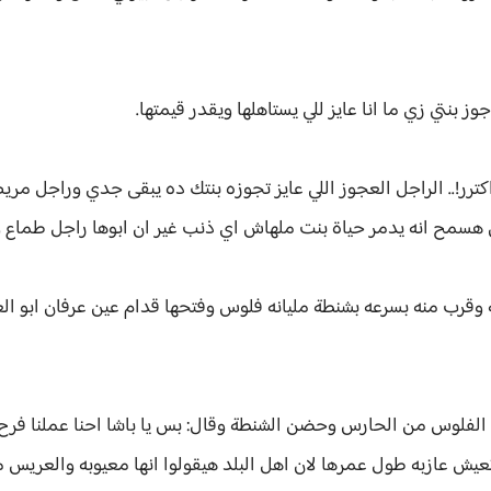
اجوز بنتي زي ما انا عايز للي يستاهلها ويقدر قيمتها.
ر!.. الراجل العجوز اللي عايز تجوزه بنتك ده يبقى جدي وراجل مريض ف
هسمح انه يدمر حياة بنت ملهاش اي ذنب غير ان ابوها راجل طماع وم
وقرب منه بسرعه بشنطة مليانه فلوس وفتحها قدام عين عرفان ابو العر
لفلوس من الحارس وحضن الشنطة وقال: بس يا باشا احنا عملنا فرح و
عيش عازبه طول عمرها لان اهل البلد هيقولوا انها معيوبه والعريس م