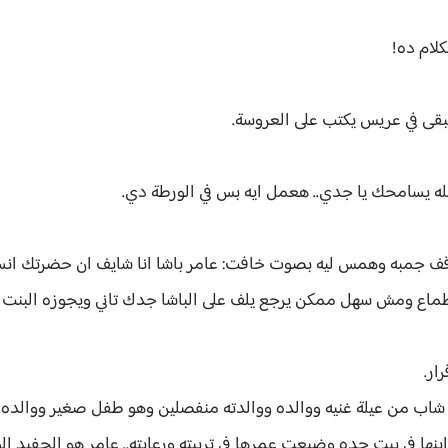
لام ده!
يبقى في عريس يكتب على العروسة.
يسامحك يا جدي.. هعمل ايه بس في الورطة دي.
ف جمبه وهمس ليه بصوت خافت: عامر باشا انا شايف ان حضرتك انس
ماع ومش سهل ممكن يرجع يلف على الباشا جدك تاني ويجوزه البنت 
ار.
: عامر الجارحي.. عمره 25 سنه.. شاب من عيلة غنيه ووالده ووالدته منفصلين وهو طفل صغ
نها في بيت جده وضيعت عمرها في تربيته ورعايته.. عامر هو الحفيد ا