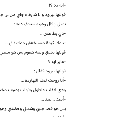
-ايه ده ؟!
قولتها ببر.ود وانا شايفاه جاي من برا جاي
بصلي وقال وهو بيستخف دمه :
-دي بطاطس ...
-دمك كبدة متستخفش دمك تاني ....
قولتها بضيق ولسه هقوم بس هو منعني ...م
-عايز ايه ؟
قولتها ببرود فقال :
-أنا روحت لمنة النهاردة ...
وشي اتقلب علطول وقولت بصوت مخنو
-أبعد ...ابعد ...
بس هو قعد جنبي وشد.ني وحضنني وهو ب