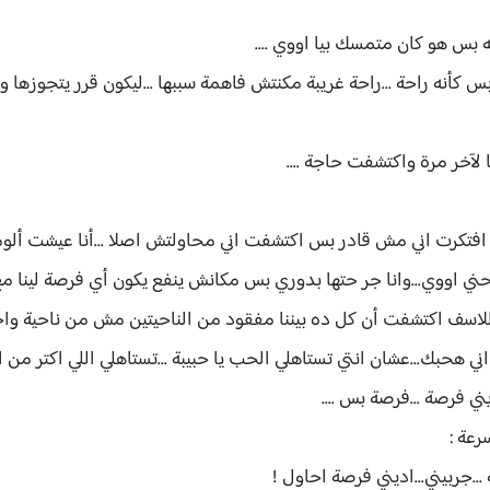
بس هو كان متمسك بيا اووي ....
س كأنه راحة ...راحة غريبة مكنتش فاهمة سببها ...ليكون قرر يتجوزها و
لآخر مرة واكتشفت حاجة ....
 افتكرت اني مش قادر بس اكتشفت اني محاولتش اصلا ...أنا عيشت ألومه
ني اووي...وانا جر حتها بدوري بس مكانش ينفع يكون أي فرصة لينا مع
ان وللاسف اكتشفت أن كل ده بيننا مفقود من الناحيتين مش من ناحية واح
هحبك...عشان انتي تستاهلي الحب يا حبيبة ...تستاهلي اللي اكتر من ا
 فرصة ...فرصة بس ....
عة :
...جربيني...اديني فرصة احاول !