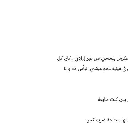
مفكرش يلمسني من غير إرادتي ...كان كل
 عينيه ...هو عيشني اليأس ده وانا
ر بس كنت خايفة
ا ....حاجة غيرت كتير :