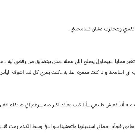
ب نفسي وهحا.رب عشان تسامحيني...
تغير معايا ....بيحاول يصلح اللي عمله...مش بيتضايق من رفضي ليه ...
اني اسامحه وانا كنت مصرة اعذ به....كنت بفرح كل لما اشوف اليأس في
ننا نعيش طبيعي ...أنا كنت بعاند اكتر منه ....رغم اني شايفاه اتغي
ي فجأة...حماتي استقبلتها واتعشينا سوا ...في وسط الكلام رمت قنـ.بلته