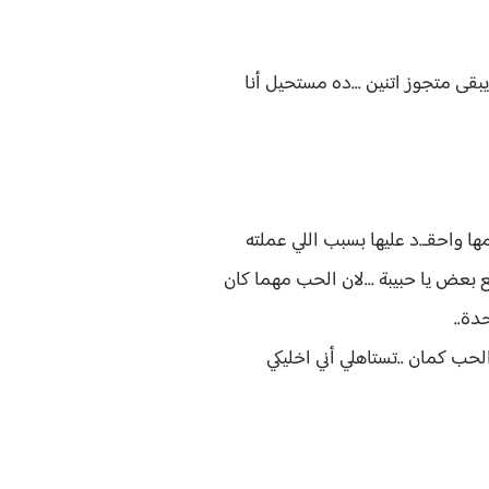
يبقى متجوز اتنين ...ده مستحيل أنا
ا واحقـ.د عليها بسبب اللي عملته
 بعض يا حبيبة ...لان الحب مهما كان
دة..
لحب كمان ..تستاهلي أني اخليكي