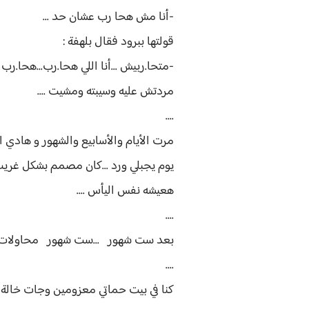
-أنا مش هحا رب عشان حد ...
قولتها ببرود فقال بلهفة :
-متحا.ربيش ...أنا اللي هحا.رب...هحا.ر
مردتش عليه وسيبته ومشيت ....
....
مرت الأيام والأسابيع والشهور و هادي ا
يوم يجبلي ورد ...كان مصمم بشكل غريب 
هعيشه نفس اليأس ....
....
بعد ست شهور ...ست شهور محاولات منه أ
....
كنا في بيت حماتي معزومين وجات خالة هاد