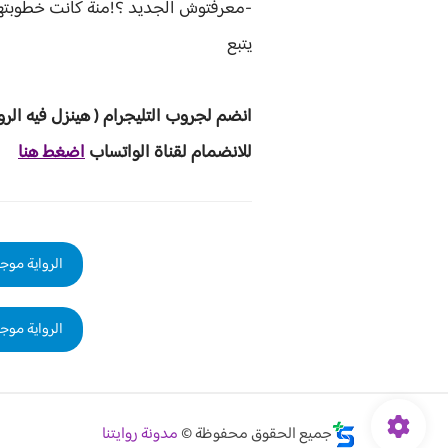
-معرفتوش الجديد ؟!منة كانت خطوبتها 
يتبع
انضم لجروب ا
لتليجرام ( هينزل ف
يه الرو
للانضمام لقناة الواتساب
اضغط هنا
الرواية موجو
الرواية موجو
جميع الحقوق محفوظة ©
مدونة روايتنا