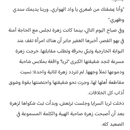
"وأنا عِشقتك من صُغري يا واد الهواري.. وربنا يديمك سندي
وظهري."
وفي صباح اليوم التالي، بينما كانت زهرة تجلس مع الحاجة آمنة
في بهو القصر، أخبرها الغفير جابر أن هناك امرأة تقف عند
البوابة الخارجية وتبكي بحرقة وتطلب مقابلتها. خرجت زهرة
مسرعة لتجد شقيقتها الكبرى "ثريا" واقفة بملابس شاحبة
ودموعها تملأ وجهها. لم تتردد زهرة لثانية واحدة؛ نسيت
مقاطعة أهلها لها، وجرت نحو شقيقتها واحتضنتها بقوة وشوق
أذاب كل الخلافات.
دخلت ثريا السرايا وجلست ترتعش، وبدأت تبث شكواها لزهرة
بعد أن أصبحت زهرة صاحبة الهيبة والكلمة المسموعة في
الصعيد كله.