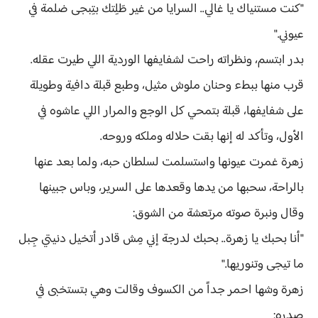
"كنت مستنياك يا غالي.. السرايا من غير طَلِتك بتِبجى ضلمة في
عيوني."
بدر ابتسم، ونظراته راحت لشفايفها الوردية اللي طيرت عقله.
قرب منها ببطء وحنان ملوش مثيل، وطبع قبلة دافية وطويلة
على شفايفها، قبلة بتمحي كل الوجع والمرار اللي عاشوه في
الأول، وتأكد له إنها بقت حلاله وملكه وروحه.
زهرة غمرت عيونها واستسلمت لسلطان حبه، ولما بعد عنها
بالراحة، سحبها من يدها وقعدها على السرير، وباس جبينها
وقال ونبرة صوته مرتعشة من الشوق:
"أنا بحبك يا زهرة.. بحبك لدرجة إني مِش قادر أتخيل دنيتي جِبل
ما تيجى وتنوريها."
زهرة وشها احمر جداً من الكسوف وقالت وهي بتستخبى في
صِدره: