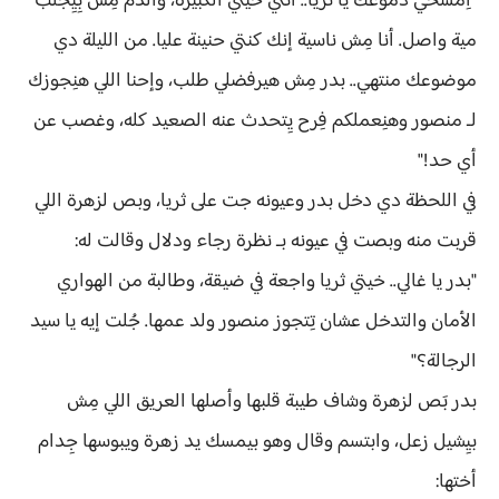
"اِمسحي دموعك يا ثريا.. أنتي خيتي الكبيرة، والدم مِش بِيِجلب
مية واصل. أنا مِش ناسية إنك كنتي حنينة عليا. من الليلة دي
موضوعك منتهي.. بدر مِش هيرفضلي طلب، وإحنا اللي هنِجوزك
لـ منصور وهنِعملكم فِرح يِتحدث عنه الصعيد كله، وغصب عن
أي حد!"
في اللحظة دي دخل بدر وعيونه جت على ثريا، وبص لزهرة اللي
قربت منه وبصت في عيونه بـ نظرة رجاء ودلال وقالت له:
"بدر يا غالي.. خيتي ثريا واجعة في ضيقة، وطالبة من الهواري
الأمان والتدخل عشان تِتجوز منصور ولد عمها. جُلت إيه يا سيد
الرجالة؟"
بدر بَص لزهرة وشاف طيبة قلبها وأصلها العريق اللي مِش
بيِشيل زعل، وابتسم وقال وهو بيمسك يد زهرة ويبوسها جِدام
أختها: