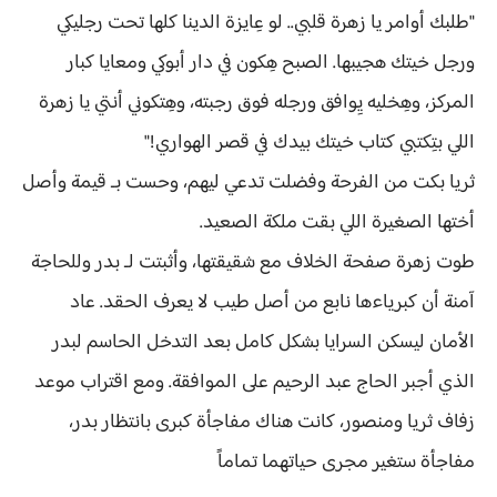
"طلبك أوامر يا زهرة قلبي.. لو عِايزة الدينا كلها تحت رجليكي
ورجل خيتك هجيبها. الصبح هِكون في دار أبوكي ومعايا كبار
المركز، وهِخليه يِوافق ورجله فوق رجبته، وهِتكوني أنتي يا زهرة
اللي بتِكتبي كتاب خيتك بيدك في قصر الهواري!"
ثريا بكت من الفرحة وفضلت تدعي ليهم، وحست بـ قيمة وأصل
أختها الصغيرة اللي بقت ملكة الصعيد.
طوت زهرة صفحة الخلاف مع شقيقتها، وأثبتت لـ بدر وللحاجة
آمنة أن كبرياءها نابع من أصل طيب لا يعرف الحقد. عاد
الأمان ليسكن السرايا بشكل كامل بعد التدخل الحاسم لبدر
الذي أجبر الحاج عبد الرحيم على الموافقة. ومع اقتراب موعد
زفاف ثريا ومنصور، كانت هناك مفاجأة كبرى بانتظار بدر،
مفاجأة ستغير مجرى حياتهما تماماً