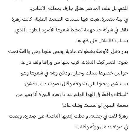
للدم، بل غلف الحاضر عشقٌ جارف يخطف الأنفاس.
في ليلة مقمرة، هبت فيها نسمات الصعيد العليلة، كانت زهرة
تقف في شرفة جناحهما، تمشط شعرها الأسود الطويل الذي
ينساب كالشلال على ظهرها.
بدر دخل الأوضة بخطوات هادية، وبص عليها وهي واقفة تحت
ضوء القمر كيف الملاك. قرب منها من وراها ولف دراعه
حوالين خصرها بتملك وحنان، ودفن وشه في شعرها وهو
بيستنشق ريحتها اللي بتدوخه وقال بصوت دايب عشق:
"لساتك واقفة في الهوا الواعر ده يا زهرة قلبي؟ أنا بغير من
نسمة الصبح لو لمست وشك عاد."
زهرة لفت في حِضنه، وحطت إيديها الناعمة على صِدره، وبصت
في عيونه بدلال ورقّة وقالت: