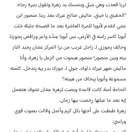
ثريا قعدت وهي بتبكي وبتمسك يد زهرة وتقول بنبرة رجاء:
"الحقيني يا خيتي.. ماليش صالح غيرك بعد ربنا. منصور ابن
عمي اتقدم لأبويا للمرة العاشرة بعد ما فضيحة جليلة خلت
أبويا كاسر راسه في الأرض، بس أبويا عِندُه واعر ورافض يِجوزنا،
وِحالِف يِجوزني لـ راجل غريب من برا المركز عشان يِجيد النار
بينه وبين منصور! منصور هيموت من الزعل يا زهرة، وأنا
ماليش ضهر غيرك دلوك، جولي لـ جوزك بدر بيه يِتدخل.. كلمته
مسموعة وأبويا بِيخاف من هيبته!"
الحاجة آمنة كانت قاعدة وبصت لزهرة عشان تشوف هتعمل
إيه بعد ما عيلتها رِخصت بيها زمان.
زهرة طبطبت على أختها بكل كرم وأصل وقالت بصوت قوي
وراسي: