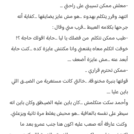
-معلش ممكن تسيبني على راحتي ...
اتنهد وقرر يتكلم بهدوء ...هو مش عايز يضايقها ...كفاية أنه
جر.حها بكلامه العبيط ...قرب مني وقال :
-طيب ممكن نتكلم من فضلك يا ليا ...حابة اقولك حاجة ؟!
خوفت اتكلم معاه يقنعني وانا مكنتش عايزة كده ...كنت حابة
أبعد عنه ...مش عايزة أضعف ....
-ممكن تحترم قراري ..
قولتها بنبرة مخنو.قة. ..خالتي كانت مستغربة من الضيـ.ق اللي
باين عليا ....
وأحمد سكت متكلمش ...كان باين عليه الضيـظق وكان باين انه
سيطر على نفسه بالعافية ...هو محبش يغلط مرة تانية ويزعلني.
وكنت عارفة أنه صعب عليه اكون هنا جنب عمرو بعد ما