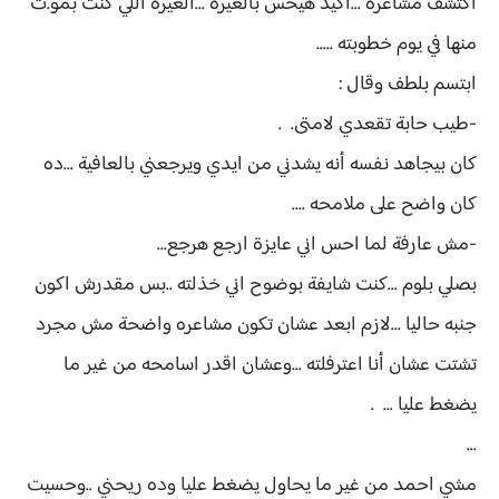
اكتشف مشاعره ...اكيد هيحس بالغيرة ...الغيرة اللي كنت بمو.ت
منها في يوم خطوبته .....
ابتسم بلطف وقال :
-طيب حابة تقعدي لامتى. .
كان بيجاهد نفسه أنه يشدني من ايدي ويرجعني بالعافية ...ده
كان واضح على ملامحه ....
-مش عارفة لما احس اني عايزة ارجع هرجع...
بصلي بلوم ...كنت شايفة بوضوح اني خذلته ..بس مقدرش اكون
جنبه حاليا ...لازم ابعد عشان تكون مشاعره واضحة مش مجرد
تشتت عشان أنا اعترفلته ...وعشان اقدر اسامحه من غير ما
يضغط عليا ... .
...
مشي احمد من غير ما يحاول يضغط عليا وده ريحني ..وحسيت