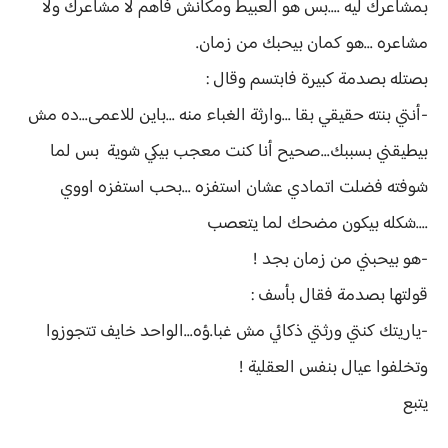
بمشاعرك ليه ....بس هو العبيط ومكانش فاهم لا مشاعرك ولا
مشاعره ...هو كمان بيحبك من زمان.
بصتله بصدمة كبيرة فابتسم وقال :
-أنتي بنته حقيقي بقا ...وارثة الغباء منه ...باين للاعمى...ده مش
بيطيقني بسببك...صحيح أنا كنت معجب بيكي شوية بس لما
شوفته فضلت اتمادي عشان استفزه ...بحب استفزه اووي
....شكله بيكون مضحك لما يتعصب
-هو بيحبني من زمان بجد !
قولتها بصدمة فقال بأسف :
-ياريتك كنتي ورثتي ذكائي مش غبا.ؤه...الواحد خايف تتجوزوا
وتخلفوا عيال بنفس العقلية !
يتبع