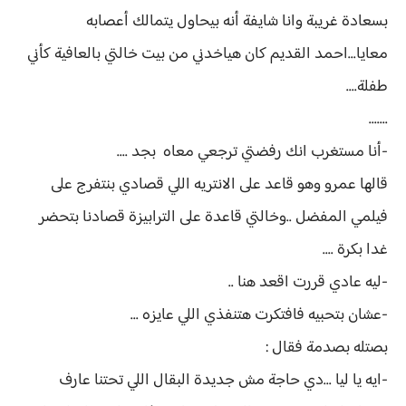
بسعادة غريبة وانا شايفة أنه بيحاول يتمالك أعصابه
معايا...احمد القديم كان هياخدني من بيت خالتي بالعافية كأني
طفلة....
.......
-أنا مستغرب انك رفضتي ترجعي معاه بجد ....
قالها عمرو وهو قاعد على الانتريه اللي قصادي بنتفرج على
فيلمي المفضل ..وخالتي قاعدة على الترابيزة قصادنا بتحضر
غدا بكرة ....
-ليه عادي قررت اقعد هنا ..
-عشان بتحبيه فافتكرت هتنفذي اللي عايزه ...
بصتله بصدمة فقال :
-ايه يا ليا ...دي حاجة مش جديدة البقال اللي تحتنا عارف