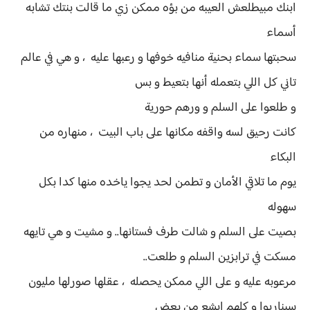
ابنك مبيطلعش العيبه من بؤه ممكن زي ما قالت بنتك تشابه
أسماء
سحبتها سماء بحنية منافيه خوفها و رعبها عليه ، و هي في عالم
تاني كل اللي بتعمله أنها بتعيط و بس
و طلعوا على السلم و ورهم حورية
كانت رحيق لسه واقفه مكانها على باب البيت ، منهاره من
البكاء
يوم ما تلاقي الأمان و تطمن لحد يجوا ياخده منها كدا بكل
سهوله
بصيت على السلم و شالت طرف فستانها.. و مشيت و هي تايهه
مسكت في ترابزين السلم و طلعت..
مرعوبه عليه و على اللي ممكن يحصله ، عقلها صورلها مليون
سيناريوا و كلهم ابشع من بعض