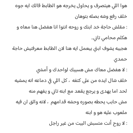
هوا اللي هيتصرف و يحاول يخرجه هو الظابط قالك ايه جوه
خلف رفع وشه بصله بتوهان
: مقلش حاجة خد ابنك و روحه انتوا انا هفضل هنا معاه و
هكلم محامي تاني..
هجيبه يشوف ابني بيعمل ايه هنا لان الظابط معرفنيش حاجة
حمدي
: لا هفضل معاك مش هسيبك لواحدك و أمشي
خلف شال ايده من على كتفه ، كل اللي في دماغه انه يمشيه
لحد اما يهدى و يرجع يقعد مع ابنه تاني و يفهم منه
مش حابب يحطه بصوره وحشه قدامهم ، لانه واثق ان فيه
ملعوب عليه هو و ابنه
: لا روح أنت متسبش البيت من غير راجل