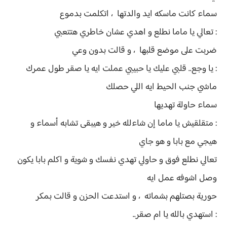
سماء كانت ماسكه ايد والدتها ، اتكلمت بدموع
: تعالي يا ماما نطلع و اهدي عشان خاطري هتتعبي
ضربت على موضع قلبها ، و قالت بدون وعي
: يا وجع.. قلبي عليك يا حبيبي عملت ايه يا صقر طول عمرك
ماشي جنب الحيط ايه اللي حصلك
سماء حاولة تهديها
: متقلقيش يا ماما إن شاءلله خير و هيبقى تشابه أسماء و
هيجي مع بابا و هو جاي
تعالي نطلع فوق و حاولي تهدي نفسك و شوية و اكلم بابا يكون
وصل اشوفه عمل ايه
حورية بصتلهم بشماته ، و استدعت الحزن و قالت بمكر
: استهدي بالله يا ام صقر..