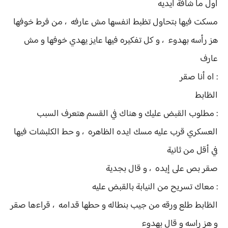
اول ما شافة ايديه
مسكت فيها بتحاول تظبط انفسها مش عارفه ، من فرط خوفها
هز رأسه بهدوء ، و كل تفكيره فيها عايز يهدي خوفها و مش
عارف
: اه أنا صقر
الظابط
: مطلوب القبض عليك و هناك في القسم هتعرف السبب
العسكري قرب عليه مسك ايده الظاهره ، و حط الكلبشات فيها
في أقل من ثانية
صقر بص على إيده ، و قال بجدية
: معاك تسريح من النيابة بالقبض عليه
الظابط طلع ورقه من جيب بنطاله و حطها قدامه ، قراءها صقر
و هز راسه و قال بهدوء