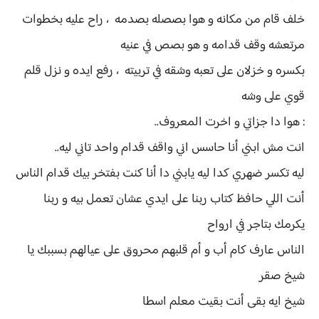
خلف قام من مكانه و هوا بصصله بصدمه ، راح عليه بخطوات
مرتعشه وقف قدامه و هو بصص في عنيه
بكسره و خزلان على تعبه وشقه في تربيته ، رفع ايده و نزل قلم
قوي على وشه
: هوا دا جزاتي و اخرت المعروف..
انت مش ابني أنا حاسس اني واقف قدام واحد تاني ليه..
ليه تكسر ضهري كدا ليه يابني دا أنا كنت بفتخر بيك قدام الناس
أنت اللي حافظ كتاب ربنا على ايدي عشان تعمل بيه و ربنا
يكرمك بتاجر في ارواح
الناس عارف كام أب و أم قلبهم محروق على عيالهم بسببك يا
شيخ صقر
شيخ ايه بقى أنت بقيت معلم اسطا