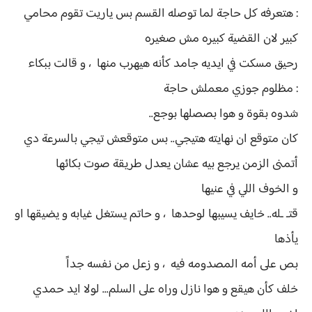
: هتعرفه كل حاجة لما توصله القسم بس ياريت تقوم محامي
كبير لان القضية كبيره مش صغيره
رحيق مسكت في ايديه جامد كأنه هيهرب منها ، و قالت ببكاء
: مظلوم جوزي معملش حاجة
شدوه بقوة و هوا بصصلها بوجع..
كان متوقع ان نهايته هتيجي.. بس متوقعش تيجي بالسرعة دي
أتمنى الزمن يرجع بيه عشان يعدل طريقة صوت بكائها
و الخوف اللي في عنيها
قتـ ـله.. خايف يسيبها لوحدها ، و حاتم يستغل غيابه و يضيقها او
يأذها
بص على أمه المصدومه فيه ، و زعل من نفسه جداً
خلف كأن هيقع و هوا نازل وراه على السلم... لولا ايد حمدي