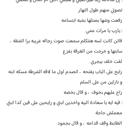
: إن شاءلله ربنا هيراضيكي و هتبقي احلى أم كمان و تفضلي
تصوتي منهم طول النهار
رفعت وشها بصتلها بشبه ابتسامه
: يارب يا مرات عمي
فاتن كانت لسه هتتكلم سمعت صوت رجاله غريبه برا الشقة ،
سابتها و خرجت من الغرفة بفزع
لقت خلف بيجري
رايح على الباب يفتحه ، اتصدم اول ما لاقه الشرطة مسكه ابنه
و نازلين من على السلم
راح عليهم بخوف ، و قال بخضه
: فيه ايه يا سعادة البيه واخدين ابني و رايحين على فين كدا ابني
معملش حاجة
الظابط وقف قدامه ، و قال بجمود