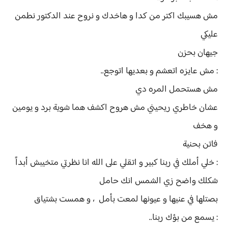
مش هسيبك اكتر من كدا و هاخدك و نروح عند الدكتور نطمن
عليكي
جيهان بحزن
: مش عايزه اتعشم و بعديها اتوجع..
مش هستحمل المره دي
عشان خاطري ريحيني مش هروح اكشف هما شوية برد و يومين
و هخف
فاتن بحنية
: خلي أملك في ربنا كبير و اتقلي على الله انا نظرتي متخيبش أبداً
شكلك واضح زي الشمس انك حامل
بصتلها في عنيها و عيونها لمعت بأمل ، و همست بشتياق
: يسمع من بؤك ربنا..