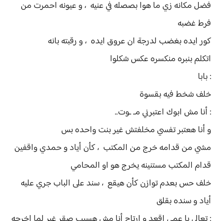
فضل مكانه زي ما هوا بصصله في عنيه ، و عيونه احمرت من
فرط غضبه
كور ايده بغضب لدرجة ان عروق ايده ، و رقبته بانه
اتكلم بنبره منكسره عكس شكلوا
: بابا
خلف شخط فيه بقسوة
: أنا مش ابوك اعتبرني مـ ـوت..
و أنا هعتبر تفسي مخلفتش غير بنت واحده بس
مشي من قدامه خرج من المكتب ، كأن أياد و حمدي واقفين
قدام المكتب مستنينه يخرج هو او المحامي
خلف حس بعدم توازن كأن هيقع ، سند على الباب جري عليه
أياد و سنده بقلق
: تعالى يا عمي اقعد و ارتاح أنا مش هسيب صقر غير لما اخرجه