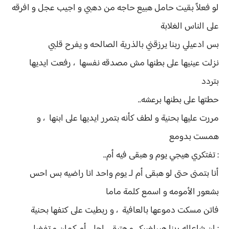
لو فعلاً بقيت حامل هبيع حاجه من دهبي و اجيب عجل و افرقه
على الناس الغلابة
بس ادعيلي ربنا يرزقني بالذرية الصالحه و يفرح قلبي
نزلت عينيها على بطنها مش مصدقه نفسها ، رفعت ايديها
بتردد
حطتها على بطنها برعشه..
مررت عليها بحنية و لطف كأنه بتمرر ايديها على ابنها ، و
همست بدومع
: تفتكري هيجي يوم و هبقى فيه أم..
أنا بتمنى حتى لو هبقى أم لـ يوم واحد انا راضيه بس احس
بشعور الأمومه و اسمع كلمة ماما
فاتن مسكت دموعها بالعافية ، و ربطيت على كتفها بحنية