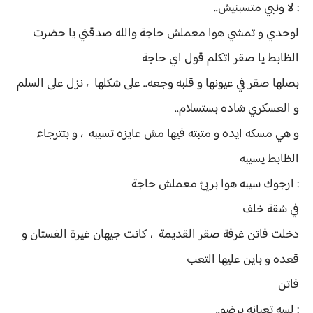
: لا ونبي متسبنيش..
لوحدي و تمشي هوا معملش حاجة والله صدقني يا حضرت
الظابط يا صقر اتكلم قول اي حاجة
بصلها صقر في عيونها و قلبه وجعه.. على شكلها ، نزل على السلم
و العسكري شاده بستسلام..
و هي مسكه ايده و متبته فيها مش عايزه تسيبه ، و بتترجاء
الظابط يسيبه
: ارجوك سيبه هوا بريئ معملش حاجة
في شقة خلف
دخلت فاتن غرفة صقر القديمة ، كانت جيهان غيرة الفستان و
قعده و باين عليها التعب
فاتن
: لسه تعبانه برضو..