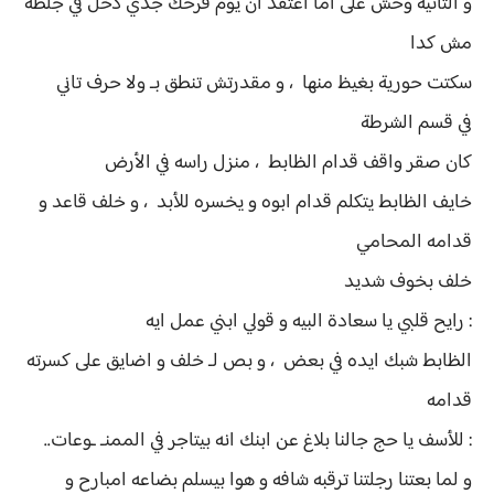
و التانيه وحش على اما اعتقد ان يوم فرحك جدي دخل في جلطه
مش كدا
سكتت حورية بغيظ منها ، و مقدرتش تنطق بـ ولا حرف تاني
في قسم الشرطة
كان صقر واقف قدام الظابط ، منزل راسه في الأرض
خايف الظابط يتكلم قدام ابوه و يخسره للأبد ، و خلف قاعد و
قدامه المحامي
خلف بخوف شديد
: رايح قلبي يا سعادة البيه و قولي ابني عمل ايه
الظابط شبك ايده في بعض ، و بص لـ خلف و اضايق على كسرته
قدامه
: للأسف يا حج جالنا بلاغ عن ابنك انه بيتاجر في الممنـ ـوعات..
و لما بعتنا رجلتنا ترقبه شافه و هوا بيسلم بضاعه امبارح و