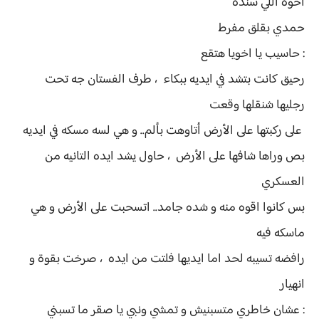
اخوه اللي سنده
حمدي بقلق مفرط
: حاسيب يا اخويا هتقع
رحيق كانت بتشد في ايديه ببكاء ، طرف الفستان جه تحت
رجليها شنقلها وقعت
على ركبتها على الأرض أتاوهت بألم.. و هي لسه مسكه في ايديه
بص وراها شافها على الأرض ، حاول يشد ايده التانيه من
العسكري
بس كانوا اقوه منه و شده جامد.. اتسحبت على الأرض و هي
ماسكه فيه
رافضه تسيبه لحد اما ايديها فلتت من ايده ، صرخت بقوة و
انهيار
: عشان خاطري متسبنيش و تمشي ونبي يا صقر ما تسبني