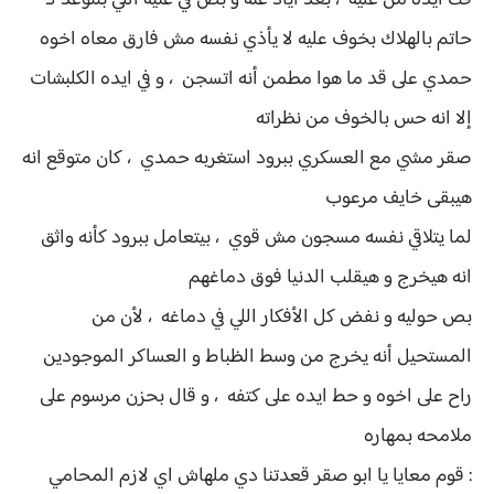
فك ايده من عليه ، بعد أياد عنه و بص في عنيه اللي بتتوعد لـ
حاتم بالهلاك بخوف عليه لا يأذي نفسه مش فارق معاه اخوه
حمدي على قد ما هوا مطمن أنه اتسجن ، و في ايده الكلبشات
إلا انه حس بالخوف من نظراته
صقر مشي مع العسكري ببرود استغربه حمدي ، كان متوقع انه
هيبقى خايف مرعوب
لما يتلاقي نفسه مسجون مش قوي ، بيتعامل ببرود كأنه واثق
انه هيخرج و هيقلب الدنيا فوق دماغهم
بص حوليه و نفض كل الأفكار اللي في دماغه ، لأن من
المستحيل أنه يخرج من وسط الظباط و العساكر الموجودين
راح على اخوه و حط ايده على كتفه ، و قال بحزن مرسوم على
ملامحه بمهاره
: قوم معايا يا ابو صقر قعدتنا دي ملهاش اي لازم المحامي