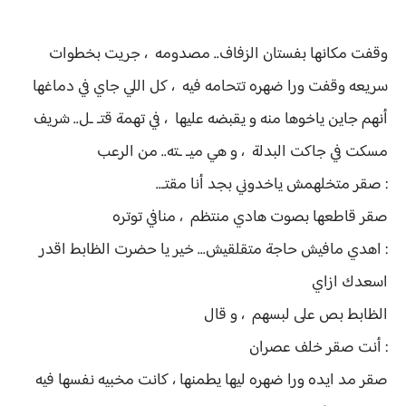
وقفت مكانها بفستان الزفاف.. مصدومه ، جريت بخطوات
سريعه وقفت ورا ضهره تتحامه فيه ، كل اللي جاي في دماغها
أنهم جاين ياخوها منه و يقبضه عليها ، في تهمة قتـ ـل.. شريف
مسكت في جاكت البدلة ، و هي ميـ ـته.. من الرعب
: صقر متخلهمش ياخدوني بجد أنا مقتـ..
صقر قاطعها بصوت هادي منتظم ، منافي توتره
: اهدي مافيش حاجة متقلقيش... خير يا حضرت الظابط اقدر
اسعدك ازاي
الظابط بص على لبسهم ، و قال
: أنت صقر خلف عصران
صقر مد ايده ورا ضهره ليها يطمنها ، كانت مخبيه نفسها فيه