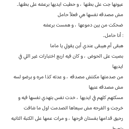
عيونها جت على بطنها ، و حطيت ايديها برعشه على بطنها..
مش مصدقه نفسها هي فعلاً حامل
ضحكت من بين دموعها ، و همست برعشه
: أنا حامل..
هبقى أم هيبقى عندي أبن يقولي يا ماما
بصيت على الحوض ، و كان فيه اربع اختبارات غير اللي في
ايديها
من صدمتها مكنتش مصدقه ، و عدته كذا مره و برضو لسه
مش مصدقه عنيها
مسكتهم كلهم في ايديها ، خدت نفس بتهدي نفسها فيه و
خرجت و الفرحه مش سيعاها اتصدمت اول ما شافت
رحيق قدامها بفستان فرحها ، و مرات عمها على الكنبة التانيه