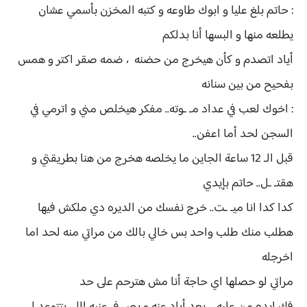
: حاتم بلغ عليا و ابوك طاوعه و كتبه المخزن بأسمي عشان
يطلعه منها و البسها أنا بدلكم
أياد اتصدم و كأن هيخرج من حضنه ، ضمه صقر اكتر و همس
بفحيح من بين سنانه
: اخوك لعب في عداد مـ ـوته.. مفكر هيخلص مني و اترمي في
السجن لحد أما اعفن..
قبل الـ 12 ساعة الجاين ما يخلصه هخرج من هنا بطريقتي و
هقتـ ـل.. حاتم بإيدي
كدا كدا انا ميـ ـت.. خرج نفسك من الديره دي ملكش فيها
هطلب منك طلب واحد بس خالي بالك من مراتي منه لحد اما
اخرجله
مراتي لو حصلها اي حاجة أنا مش هترحم على حد