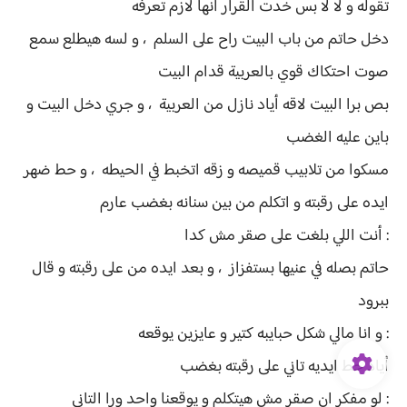
تقوله و لا لا بس خدت القرار أنها لازم تعرفه
دخل حاتم من باب البيت راح على السلم ، و لسه هيطلع سمع
صوت احتكاك قوي بالعربية قدام البيت
بص برا البيت لاقه أياد نازل من العربية ، و جري دخل البيت و
باين عليه الغضب
مسكوا من تلابيب قميصه و زقه اتخبط في الحيطه ، و حط ضهر
ايده على رقبته و اتكلم من بين سنانه بغضب عارم
: أنت اللي بلغت على صقر مش كدا
حاتم بصله في عنيها بستفزاز ، و بعد ايده من على رقبته و قال
ببرود
: و انا مالي شكل حبايبه كتير و عايزين يوقعه
أياد حط ايديه تاني على رقبته بغضب
: لو مفكر ان صقر مش هيتكلم و يوقعنا واحد ورا التاني