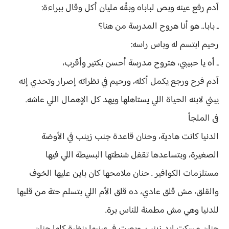
آدم رفع عينه وبص لباباه وبقُه مليان أكل وقال ببراءة:
ـ بابا.. هو أنا هروح المدرسة من هنا؟
رحيم ابتسم له وباس راسه:
ـ أه يا حبيبي، هتروح مدرسة أحسن بكتير وأقرب،
آدم فرح ورجع يكمل أكله، ورحيم في نظراته إصرار وتحدي إنه
يبني لابنه الحياة اللي يستاهلها ويهد كل الإهمال اللي عاشه.
فى الملجأ
الدنيا كانت هادية، وحنان قاعدة جنب زينب في الأوضة
الصغيرة، وبتساعدها تقفل شنطتها البسيطة اللي فيها
مستلزمات الكوافير . حنان ملامحها كان باين عليها الخوف
والقلق، مش قلق عادي، ده قلق الأم اللي بتسلم حتة من قلبها
للدنيا وهي مش مطمنة للناس برة.