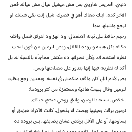
دنيتي. العريس شاريني بس مش هيشيل عيال مش عياله. فمن
الآخر كده.. ابنك معاك أهو في قصرك، شيل إنت بقى شيلتك او
نرجع ونشيلها سوا
رحيم حافظ على ثباته الانفعالي، ولا اتهز ولا اتنرفز. فضل واقف
مكانه بكل هيبته وبروده القاتل، وبص لنرمين من فوق لتحت
نظرة استخفاف، وكأن تصرفها ده مكنش مفاجأة بالنسبة له، بل
أكد له نظريته فيها إنها بتدور على مصلحتها وبس.
بص لآدم اللي كان واقف منكمش في نفسه، وبعدين رجع بنظره
لنرمين وقال بلهجة هادية ومستفزة من كتر برودها:
ـ خلاص.. سيبيه يا نرمين، وانتي روحي عيشي حياتك.
نرمين برقت بعينيها وبصت له بذهول، كانت فاكراه هيزعق أو
يساومها، أو على الأقل يرفض عشان يضايقها، بس بروده ده