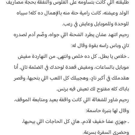
طليقته اللي كانت بتساومه على الفلوس والنفقة بحجة مصاريف
الولد وعيشته، كانت رامية حتة منه بالإهمال ده كله! سيباه
للوحدة وللموبايل وعايش في رعب.
رحيم اتنهد عشان يطرد الشحنة اللي جواه، وضّم آدم لصدره
تاني وباس راسه بقوة وقال له:
ـ خلاص يا بطل.. كل ده خلص وانتهى. من النهاردة مفيش
موبايل بالساعات، ومفيش قعدة لوحدك في الضلمة تاني. أنا
هقدملك في أكبر نادٍ، وهجيبلك كل اللعب اللي بتحبها، وقصر
باباك كله مفتوح لك تعيش فيه برنس.
رحيم شاور للشغالة اللي كانت واقفة بعيد ومتابعة الموقف،
وقال لها بنبرة حاسمة:
ـ جهزي عشا خفيف لآدم.. هاتي كل الحاجات اللي بيحبها،
وحضري السفرة بسرعة.