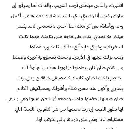
اتغيرت، والناس مبقتش ترحم الغريب، بالذات لما يعرفوا إن
ملوش ضهر. أنا وصيتي ليكي يا زينب: شغلك تعمليه على أكمل
وجه وبأمانة، بس كرامتك خط أحمر. لا تسمحي لحد يكسر
عينك، ولا تمدي إيدك على حاجة مش بتاعتك مهما كانت
المغريات، وخليكي دايماً في حالك.. كلمة ورد غطاها.
زينب نزلت عينيها في الأرض، وحست بمسؤولية كبيرة وضغط،
بس كلام حنان كان بيطمنها ويقويها. هزت راسها وقالت:
ـ حاضر يا ماما حنان، كلامك كله هيبقى حلقة في ودني. ربنا
يقدرني وأكون عند حسن ظنك وأشرفك ومجبلكيش الكلام.
حنان ضمتها لحضنها جامد، ودمعة فرت من عينيها وهي بتدعي
لها بظهر الغيب إن ربنا يحميها من شر النفوس اللئيمة اللي
مستنياها برة، وهي مش دريانة باللي بيترتب لها.