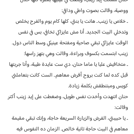
حنان مسكت إيد زينب، وبصت في عينيها بنظرة كلها حنان
ووصية، وقالت بصوت واطي ودافي:
ـ خلاص يا زينب.. هانت يا بنتي، كلها كام يوم والفرح يخلص
وتدخلي البيت الجديد. أنا مش عايزاكي تخافي، بس في نفس
الوقت عايزاكي تبقي صاحية ومفتحة عينيكي وسط الناس دول.
زينب ابتسمت بكسوف وبراءة، وقالت وهي بتهز راسها:
ـ متخافيش عليا يا ماما حنان، دي ست عايدة طيبة، وأنا جربتها
قبل كده لما كنت بروح أفرش معاهم.. الست كانت بتعاملني
كويس ومبتنطقش بكلمة زيادة.
حنان اتنهدت وأخدت نفس طويل، وضغطت على إيد زينب أكتر
وقالت:
ـ يا حبيبتي، الفرش والزيارة السريعة حاجة، وإنك تبقي مقيمة
معاهم في البيت حاجة تانية خالص. الزمان ده النفوس فيه