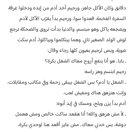
دقايق وكان الأكل جاهز، ورحيم أخد آدم من إيده ودخلوا غرفة
السفرة الفخمة. قعدوا سوا، ورحيم بدأ يقرّب الأكل لآدم
ويشجعه ياكل وهو مبتسم، والدنيا بدأت تروق والضحكة ترجع
لوش الولد الصغير تاني. وهما بيتكلموا وبياكلوا، آدم سكت
شوية، وبص لرحيم بعيون كلها رجاء وقال:
ـ بابا.. هو أنا ينفع أروح معاك الشغل بكرة؟
رحيم ابتسم وهز راسه:
ـ الشغل يا آدم؟ بس الشغل بيبقى زحمة وفي مكاتب ومقابلات،
وإنت هتزهق هناك ومفيش لعب.
آدم بدأ يزن ويلح، ومسك في إيد أبوه:
ـ لأ مش هزهق والله! أنا هقعد ساكت خالص ومش هعمل
دوشة، بس خدني معاك.. مش عايز أقعد هنا لوحدي بكرة،