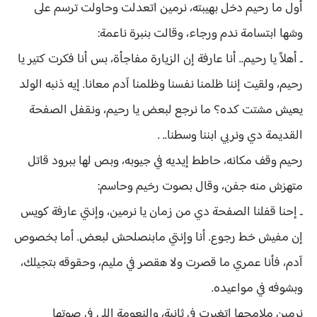
أول ما رحيم دخل بهيبته، نرمين اتعدلت وحاولت ترسم على
وشها ابتسامة ندم ورجاء، وقالت بنبرة ناعمة:
ـ أهلاً يا رحيم.. أنا عارفة إن الزيارة مفاجأة، بس أنا فكرت كتير يا
رحيم، ولقيت إننا ظلمنا نفسنا وظلمنا آدم معانا. إيه ذنبه الولد
يعيش مشتت كده؟ ما نرجع لبعض يا رحيم، ونقفل الصفحة
القديمة دي ونربي ابننا وسطنا.. .
رحيم وقف مكانه، حاطط إيديه في جيوبه، وبص لها ببرود قاتل
متهزش منه جفن، وقال بصوت رخيم وحاسم:
ـ إحنا قفلنا الصفحة دي من زمان يا نرمين، وإنتي عارفة كويس
إن مفيش خط رجوع. أنا وإنتي مابنصلحش لبعض. أما بخصوص
آدم، فأنا عمري ما قصرت ولا هقصر في مليم، وحقوقه بتجيلك،
وبشوفه في مواعيده.
نرمين ملامحها اتغيرت في ثانية، والنعومة اللي في صوتها