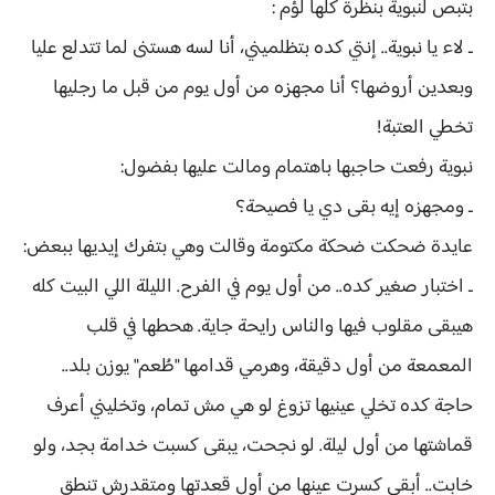
بتبص لنبوية بنظرة كلها لؤم :
ـ لاء يا نبوية.. إنتي كده بتظلميني، أنا لسه هستنى لما تتدلع عليا
وبعدين أروضها؟ أنا مجهزه من أول يوم من قبل ما رجليها
تخطي العتبة!
نبوية رفعت حاجبها باهتمام ومالت عليها بفضول:
ـ ومجهزه إيه بقى دي يا فصيحة؟
عايدة ضحكت ضحكة مكتومة وقالت وهي بتفرك إيديها ببعض:
ـ اختبار صغير كده.. من أول يوم في الفرح. الليلة اللي البيت كله
هيبقى مقلوب فيها والناس رايحة جاية. هحطها في قلب
المعمعة من أول دقيقة، وهرمي قدامها "طُعم" يوزن بلد..
حاجة كده تخلي عينيها تزوغ لو هي مش تمام، وتخليني أعرف
قماشتها من أول ليلة. لو نجحت، يبقى كسبت خدامة بجد، ولو
خابت.. أبقى كسرت عينها من أول قعدتها ومتقدرش تنطق