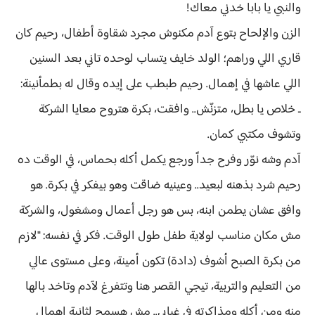
والنبي يا بابا خدني معاك!
الزن والإلحاح بتوع آدم مكنوش مجرد شقاوة أطفال، رحيم كان
قاري اللي وراهم؛ الولد خايف يتساب لوحده تاني بعد السنين
اللي عاشها في إهمال. رحيم طبطب على إيده وقال له بطمأنينة:
ـ خلاص يا بطل، متزنّش.. وافقت، بكرة هتروح معايا الشركة
وتشوف مكتبي كمان.
آدم وشه نوّر وفرح جداً ورجع يكمل أكله بحماس، في الوقت ده
رحيم شرد بذهنه لبعيد.. وعينيه ضاقت وهو بيفكر في بكرة. هو
وافق عشان يطمن ابنه، بس هو رجل أعمال ومشغول، والشركة
مش مكان مناسب لولاية طفل طول الوقت. فكر في نفسه: "لازم
من بكرة الصبح أشوف (دادة) تكون أمينة، وعلى مستوى عالي
من التعليم والتربية، تيجي القصر هنا وتتفرغ لآدم وتاخد بالها
منه ومن أكله ومذاكرته في غيابي.. مش هسمح لثانية إهمال