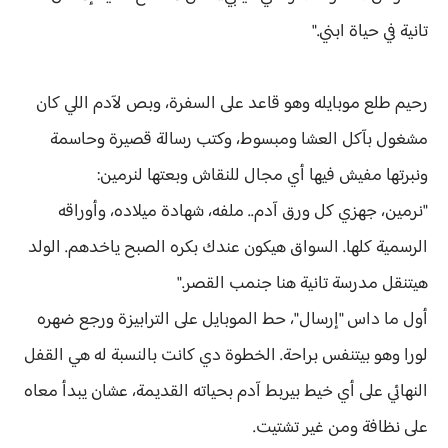
تانية في حياة ابني."
رحيم طلع موبايله وهو قاعد على السفرة، وبص لآدم اللي كان
مشغول بآكل العشا ومبسوط، وكتب رسالة قصيرة وحاسمة
ونبرتها مفيش فيها أي مجال للنقاش وبعتها لنرمين:
"نرمين، جهزي كل ورق آدم.. ملفه، شهادة ميلاده، وأوراقه
الرسمية كلها. السواق هيكون عندك بكره الصبح ياخدهم. الولد
هيتنقل مدرسة تانية هنا جنمب القصر."
أول ما داس "إرسال"، حط الموبايل على الترابيزة ورجع ضهره
لورا وهو بيتنفس براحة. الخطوة دي كانت بالنسبة له هي القفل
النهائي على أي خيط بيربط آدم بحياته القديمة، عشان يبدأ معاه
على نظافة ومن غير تشتيت.