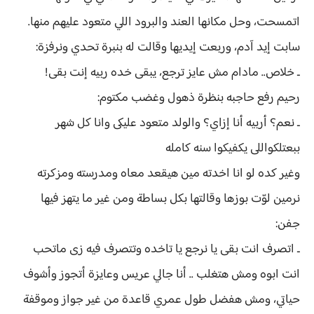
اتمسحت، وحل مكانها العند والبرود اللي متعود عليهم منها.
سابت إيد آدم، وربعت إيديها وقالت له بنبرة تحدي ونرفزة:
ـ خلاص.. مادام مش عايز ترجع، يبقى خده ربيه إنت بقى!
رحيم رفع حاجبه بنظرة ذهول وغضب مكتوم:
ـ نعم؟ أربيه أنا إزاي؟ والولد متعود عليكى وانا كل شهر
ببعتلكواللى يكفيكوا سنه كامله
وغير كده لو انا اخدته مين هيقعد معاه ومدرسته ومزكرته
نرمين لوّت بوزها وقالتها بكل بساطة ومن غير ما يتهز فيها
جفن:
ـ اتصرف انت بقى يا نرجع يا تاخده وتتصرف فيه زى ماتحب
انت ابوه ومش هتغلب .. أنا جالي عريس وعايزة أتجوز وأشوف
حياتي، ومش هفضل طول عمري قاعدة من غير جواز وموقفة