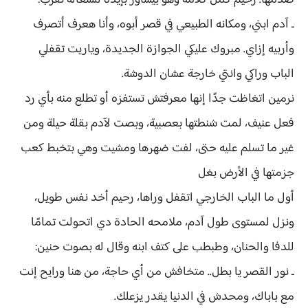
صدمها. رحيم كمل كلامه وهو بيشاور بإيده للشغالة تقرب:
ـ آدم ابني، ومكانه الطبيعي في قصر أبوه، وأنا هعرف أتصرف
وأربيه إزاي. مبروك عليكي الجوازة الجديدة، وياريت تقفلي
الباب وراكي وانتي خارجة عشان الدوشة.
نرمين اتغاظت جدًا إنها معرفتش تستفزه أو تطلع منه بأي رد
فعل عنيف، لمت شنطتها بعصبية، وبصت لآدم بقلة حيلة ومن
غير ما تسلم عليه حتى، لفت ضهرها ومشيت وهي بتخبط كعب
جزمتها في الأرض بغل
أول ما الباب الخارجي اتقفل وراها، رحيم أخد نفس طويل،
ونزل لمستوى طول آدم، ملامحه الحادة دي اتحولت تمامًا
للدفا والحنان، وطبطب على كتف ابنه وقال له بصوت حنين:
ـ نور القصر يا بطل.. متخافش من أي حاجة، من هنا ورايح إنت
مع باباك، ومحدش في الدنيا يقدر يزعلك.