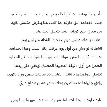
ـ أخيرا يا نبويه هانت كلها كام يوم وزينب تيجى وابقى خلاص
جبت الخدامه انتى عارفه لما كانت هنا بتفرش مكنتش بقوم
من مكانى حتى كوبايه الميه بتجيلى لحد عندى
ـ هانت يا عايده بس لازم تدبحلها القطه من اول يوم
الشغالة لو مش من أول يوم عرفت إنك الست وهيا الخدامة،
هتسوق فيها. أنا مش بقولك اضربيها، أنا بقولك حطي الخطوط
الحمرا من أول دقيقة. تدخليها المطبخ، توقفي على إيدها،
تظبطي مواعيدها بالثانية. الغلبان ده ساعات بيبقى وراه بلاوي،
وإنتي جايباها تخدمك وتريحك، مش عشان تتدلع عليكي.
عايدة لوت بوزها بابتسامة شريرة، وسندت ضهرها لورا وهي