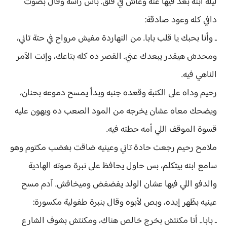
ليلة ابنه بعد فيها عنه وعاش في قلق. باس راسه وقال بصوت
دافي كله وعود صادقة:
ـ وأنا بحبك يا قلب بابا. من النهاردة مفيش مرواح في حتة تاني،
ومحدش هيقدر يبعدك عني. القصر ده كله بتاعك، وإنت الآمر
الناهي فيه.
رحيم وداه على الكنبة وقعده جنبه وبدأ يمسح دموعه بحنان،
ويضحك معاه عشان يخرجه من المود الصعب ده ويهون عليه
قسوة الموقف اللي أمه حطته فيه.
ملامح رحيم رجعت حادة تاني وعينيه ضاقت بغضب مكتوم وهو
سامع ابنه بيتكلم، بس حاول يحافظ على نبرة صوته الهادية
والدفو اللي فيها عشان الولد يفضفض وميخافش. آدم مسح
عينيه بظَهر إيده، وبص لأبوه وقال بنبرة طفولية مكسورة:
ـ بابا.. أنا مكنتش بخرج خالص هناك، ومكنتش بشوف الشارع