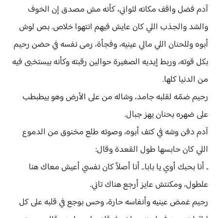
آدم فضل واقف مكانه لثواني، كأنه مش مصدق إن الخوف
والشد والجذب اللي كان عايش فيهم انتهوا خلاص. بص لوش
أبوه وللحنان اللي مالي عينيه، وفجأة، رمى نفسه في حضن رحيم
بكل قوته، وربط إيديه الصغيرة حوالين رقبته وكأنه بيستخبى فيه
من الدنيا كلها.
رحيم ضمّه لقلبه جامد، وشاله من على الأرض وهو بيطبطب
على ضهره بحنان يهز جبال.
آدم دفن وشه في كتف أبوه، وصوته طلع مخنوق من الدموع
اللي كان حابسها طول القعدة وقال:
ـ أنا بحبك أوي يا بابا.. أنا أصلاً كان نفسي أعيش معاك هنا
علطول، ومكنتش عايز أرجع هناك تاني.
رحيم غمض عينيه وأنفاسه حارة، وحس بوجع في قلبه على كل