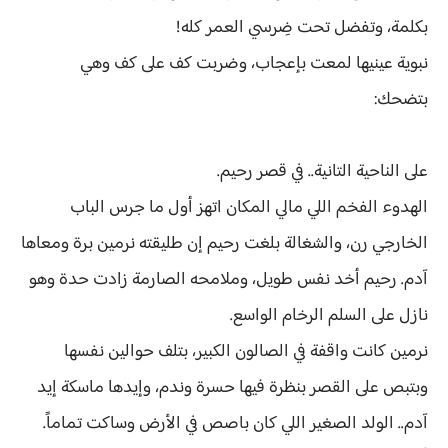
بكلمة، وتفضل تحت ضِرسي العمر كله!
نبوية عينيها لمعت بإعجاب، وضربت كف على كف وهي
بتضحك:
على الناحية التانية.. في قصر رحيم.
الهدوء الفخم اللي مالي المكان اتهز أول ما جرس الباب
الخارجي رن، والشغالة بلغت رحيم إن طليقته نرمين برة ومعاها
آدم. رحيم أخد نفس طويل، وملامحه الصارمة زادت حدة وهو
نازل على السلم الرخام الواسع.
نرمين كانت واقفة في الصالون الكبير، بتلف حوالين نفسها
وبتبص على القصر بنظرة فيها حسرة وندم، وإيدها ماسكة إيد
آدم.. الولد الصغير اللي كان باصص في الأرض وساكت تماماً.