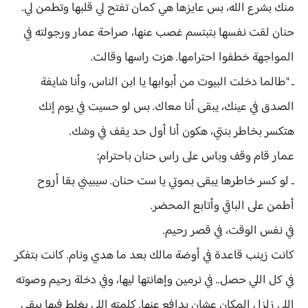
منك بشرع الله، بس عايزها هي كمان تفتح لي قلبها وتطمن لي.
حنان لقت نفسها بتبتسم غصب عنها، صراحة عمار ورجولته في
المواجهة خطفوا احترامها. هزت راسها وقالت.
ـ "طالما دخلت البيوت من أبوابها يا ابن الناس، وأنا شايفة
الصدق في عينك، يبقى أنا معاك. بس لو حسيت في يوم إنك
هتكسر بخاطر بنتي، هكون أنا أول حد يقف في وشك.
عمار قام وقف وباس على راس حنان باحترام:
ـ لو كسر خاطرها يبقى بموتي يا ست حنان. سيبيني بقا أروح
أطمن على الباقي وأتابع المحضر.
في نفس الوقت، في قصر رحيم.
كانت زينب قاعدة في أوضة مالك بعد ما هدي ونام. كانت بتفكر
في كل اللي حصل.. في نرمين وإهانتها ليها، وفي دخلة رحيم وصوته
اللي زلزل المكان عشان يدافع عنها. كلمته اللي يغلط فيها يبقى