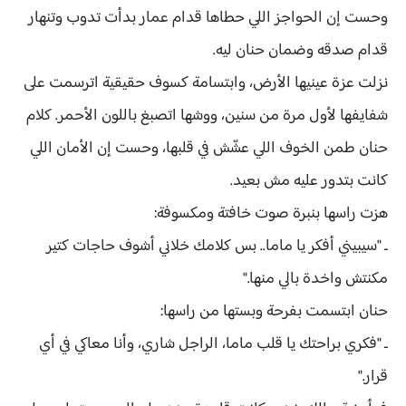
وحست إن الحواجز اللي حطاها قدام عمار بدأت تدوب وتنهار
قدام صدقه وضمان حنان ليه.
نزلت عزة عينيها الأرض، وابتسامة كسوف حقيقية اترسمت على
شفايفها لأول مرة من سنين، ووشها اتصبغ باللون الأحمر. كلام
حنان طمن الخوف اللي عشّش في قلبها، وحست إن الأمان اللي
كانت بتدور عليه مش بعيد.
هزت راسها بنبرة صوت خافتة ومكسوفة:
ـ "سيبيني أفكر يا ماما.. بس كلامك خلاني أشوف حاجات كتير
مكنتش واخدة بالي منها."
حنان ابتسمت بفرحة وبستها من راسها:
ـ "فكري براحتك يا قلب ماما، الراجل شاري، وأنا معاكي في أي
قرار."