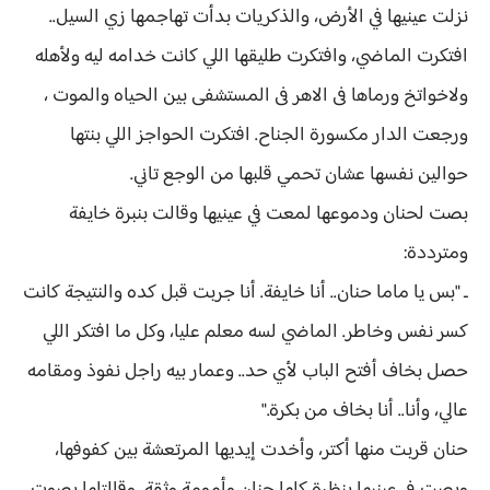
نزلت عينيها في الأرض، والذكريات بدأت تهاجمها زي السيل..
افتكرت الماضي، وافتكرت طليقها اللي كانت خدامه ليه ولأهله
ولاخواتخ ورماها فى الاهر فى المستشفى بين الحياه والموت ،
ورجعت الدار مكسورة الجناح. افتكرت الحواجز اللي بنتها
حوالين نفسها عشان تحمي قلبها من الوجع تاني.
بصت لحنان ودموعها لمعت في عينيها وقالت بنبرة خايفة
ومترددة:
ـ "بس يا ماما حنان.. أنا خايفة. أنا جربت قبل كده والنتيجة كانت
كسر نفس وخاطر. الماضي لسه معلم عليا، وكل ما افتكر اللي
حصل بخاف أفتح الباب لأي حد.. وعمار بيه راجل نفوذ ومقامه
عالي، وأنا.. أنا بخاف من بكرة."
حنان قربت منها أكتر، وأخدت إيديها المرتعشة بين كفوفها،