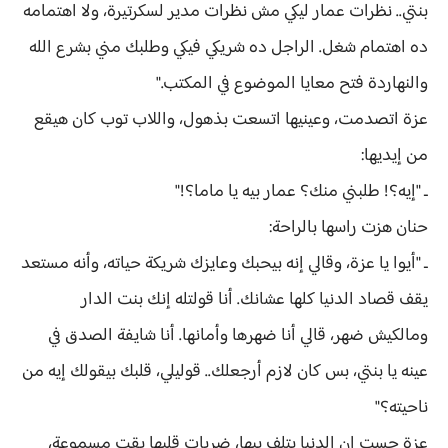
بنتي.. نظرات عمار ليكي مش نظرات مدير لسكرتيرة، ولا اهتمامه
ده اهتمام شغل. الراجل ده شريكي فيكي وطلبك مني بشرع الله
والنهاردة فتح معايا الموضوع في المكتب."
عزة اتصدمت، وعينيها اتسعت بذهول، واللاب توب كان هيقع
من إيديها:
ـ "إيه؟! طلبني منك؟ عمار بيه يا ماما؟!"
حنان هزت راسها بالراحة:
ـ "أيوا يا عزة، وقالي إنه بيحبك وعايزك شريكة حياته، وأنه مستعد
يقف قصاد الدنيا كلها عشانك. أنا قولتله إنك بنت الدار
ومالكيش ضهر، قالي أنا ضهرها وأمانها. أنا شايفة الصدق في
عينه يا بنتي، بس كان لازم أرجعلك.. قوليلي، قلبك بيقولك إيه من
ناحيته؟"
عزة حست إن الدنيا بتلف بيها، ضربات قلبها بقت مسموعة،