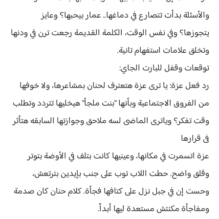
والأسئلة بدأت تتصارع في دماغها.. عمار بيحبها؟ وعايز
يتجوزها؟ وفي نفس الوقت، الكلمة القديمة رجعت ترن في ودنها
وتخلق علامات استفهام تانية.
توقعات وقفل للبارت الجاي:
رد فعل عزة: يا ترى عزة هتعترف لحنان بمشاعرها، ولا خوفها
من الفروق الاجتماعية وبأنها "بنت ملجأ" هيخليها تتردد وتطلب
وقت تفكر؟ وياترى الماضى لسه ملاحق وجوازتها السابقه هتأثر
فى قرارها
عزة اتسمرت في مكانها، وعينيها كانت بتلف في الأوضة بتوتر
وقلق واضح. حطت اللاب توب على جنب بإيدين بترتعش،
وحست إن في جبل نزل على كتافها فجأة. كلام حنان كان صدمة
ومفاجأة مكنتش مستعدة ليها أبداً.