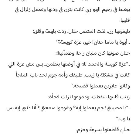
بيغلط في رحيم الهواري كانت بترن في ودنها وتعمل زلزال في
قلبها.
تليفونها رن، لقت المتصل حنان. ردت بلهفة وقلق:
ـ أيوة يا ماما حنان! خير، عزة كويسة؟"
حنان صوتها كان مليان راحة وطمأنينة:
ـ "عزة كويسة والحمد لله في أوضتها بتطمن.. بس مش عزة اللي
كانت في مشكلة يا زينب. طليقك وأمه جوم لحد باب الملجأ
وكانوا عايزين يعملوا فضيحة."
زينب قلبتها سقطت، ودموعها نزلت فجأة:
ـ "يا مصيبتي! جم يعملوا إيه؟ وشوهوا سمعتي؟ أنا ذنبي إيه بس
يا رب.."
حنان قاطعتها بسرعة وحزم: