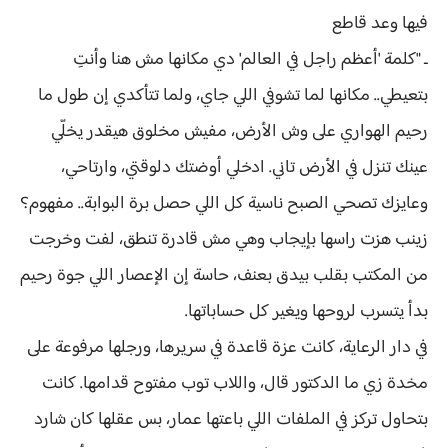
فيها وعد قاطع
ـ "كلمة 'أعظم راجل في العالم' دي مكانها مش هنا وأنتِ
بتعيطي.. مكانها لما تشوفي اللي جاي، ولما تتأكدي إن طول ما
رحيم الهواري على وش الأرض، مفيش مخلوق هيقدر يخلّي
عينك تنزل في الأرض تاني. ادخلي أوضتك دلوقتي، وارتاحي،
وعايزك تصحي الصبح ناسية كل اللي حصل برة البوابة.. مفهوم؟
زينب هزت راسها بإيجاب وهي مش قادرة تنطق، لفت وخرجت
من المكتب بقلب بيدق بعنف، حاسة إن الإعصار اللي جوة رحيم
بدأ يتسرب لروحها ويغير كل حساباتها.
في دار الرعاية، كانت عزة قاعدة في سريرها، ورجلها مرفوعة على
مخدة زي ما الدكتور قال، واللاب توب مفتوح قدامها. كانت
بتحاول تركز في الملفات اللي باعتها عمار، بس عقلها كان شارد