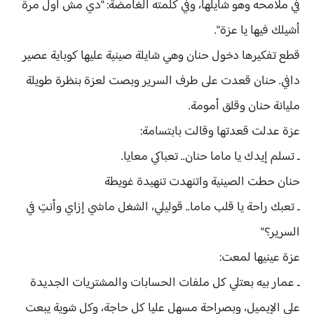
في ملامحه وهو شايلها، وفي كلمته الغامضة: "دي مش أول مرة
أشيلك فيها يا عزة".
قطع تفكيرها دخول حنان وهي شايلة صينية عليها كوباية عصير
دافي. حنان قعدت على طرف السرير وبصت لعزة بنظرة طويلة
مليانة حنان وقلق أمومة.
عزة عدلت قعدتها وقالت بابتسامة:
ـ تسلم إيدك يا ماما حنان.. تعباكي معايا.
حنان حطت الصينية واتنهدت تنهيدة غويطة
ـ تعبك راحة يا قلب ماما.. قوليلي، الشغل ماشي إزاي وأنتِ في
السرير؟"
عزة عينيها لمعت:
ـ عمار بيه بعتلي كل ملفات الحسابات والمشتريات الجديدة
على الإيميل، وبصراحة مسهل عليا كل حاجة، وكل شوية يبعت