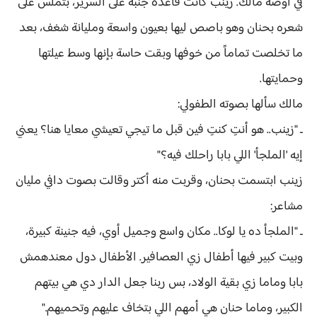
في أوضة مالك. زينب كانت قاعدة جنبه على السرير، بتملس على
شعره بحنان وهو باصص ليها بعيون واسعة ومليانة شغف، بعد
ما تخلصت تماماً من خوفها وبقت حاسة بإنها وسط عيلتها
وحمايتها.
مالك سألها بصوته الطفولي:
ـ "زينب.. هو أنتِ كنتِ فين قبل ما تيجي تعيشي معايا هنا؟ يعني
إيه 'الملجأ' اللي بابا راحلك فيه؟"
زينب ابتسمت بحنان، وقربت منه أكتر وقالت بصوت دافي مليان
مشاعر:
ـ "الملجأ ده يا لوكا.. مكان واسع وجميل أوي، فيه جنينة كبيرة،
وبيت كبير فيها أطفال زي العصافير. الأطفال دول معندهمش
بابا وماما زي بقية الولاد، بس ربنا جعل الدار دي هي بيتهم
الكبير، وماما حنان هي أمهم اللي بتخاف عليهم وتحميهم."