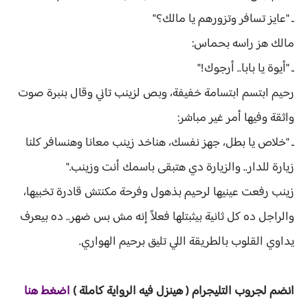
ـ "عايز تسافر وتزورهم يا مالك؟"
مالك هز راسه بحماس:
ـ "أيوة يا بابا.. أرجوك!"
رحيم ابتسم ابتسامة خفيفة، وبص لزينب تاني وقال بنبرة صوت
واثقة وفيها أمر غير مباشر:
ـ "خلاص يا بطل، جهز نفسك، هناخد زينب معانا وهنسافر كلنا
زيارة للدار.. والزيارة دي هتبقى باسمك أنت وزينب."
زينب رفعت عينيها لرحيم بذهول وفرحة مكنتش قادرة تخبيها،
والراجل ده كل ثانية بيثبتلها فعلاً إنه مش بس ضهر.. ده بيعرف
يداوي القلوب بالطريقة اللي تليق برحيم الهواري.
انضم لجروب ا
لتليجرام ( هينزل ف
يه الرواية ك
املة )
اضغط هنا