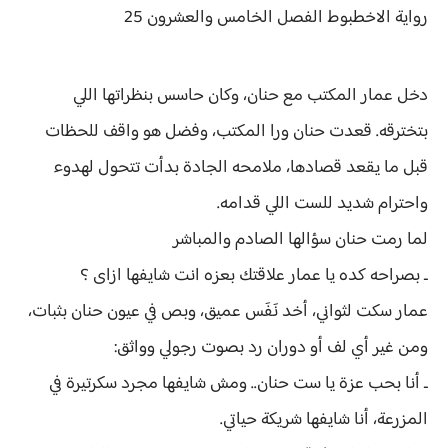
رواية
الاخطبوط الفصل
الخامس والعشرون 25
دخل عمار المكتب مع حنان، وكان حاسس بنظراتها اللي
بتخترقه. قعدت حنان ورا المكتب، وفضل هو واقف للحظات
قبل ما يقعد قصادها، ملامحه الجادة بدأت تتحول لهدوء
واحترام شديد للست اللي قدامه.
لما رمت حنان سؤالها الصادم والمباشر
ـ بصراحه كده يا عمار علاقتك بعزه انت شايفها ازاى ؟
عمار سكت لثواني، أخد نَفَس عميق، وبص في عيون حنان بثبات،
ومن غير أي لف أو دوران رد بصوت رجولي وواثق:
ـ أنا بحب عزة يا ست حنان.. ومش شايفها مجرد سكرتيرة في
المزرعة، أنا شايفها شريكة حياتي.