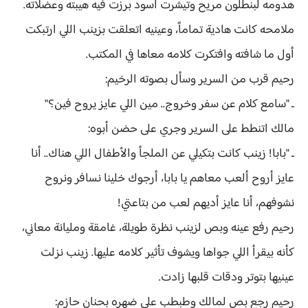
هدومه لبنطلون مريح وتيشرت أسود برزت فيه هيبته وعضلاته.
ملامحه كانت هادية تماماً، وعينيه اتعلقت بزينب اللي ارتبكت
أول ما شافته وافتكرت كلامه معاها في المكتب.
رحيم قرب من السرير وسأل بصوته الرخيم:
ـ "سامع كلام عن سفر وخروج.. مين اللي عايز يروح فين؟"
مالك اتنطط على السرير وجري على حضن أبوه:
ـ "بابا! زينب كانت بتكيلي عن الملجأ والأطفال اللي هناك.. أنا
عايز أروح ألعب معاهم يا بابا، أرجوك خلينا نسافر ونروح
نشوفهم، أنا عايز أديهم لعب من بتاعتي!
رحيم رفع عينه وبص لزينب نظرة طويلة، غامقة ومليانة معاني،
كأنه بيقرأ اللي جواها ويشوف تأثير كلامه عليها. زينب نزلت
عينيها بتوتر ودقات قلبها زادت.
رحيم رجع بص لمالك وطبطب على ضهره بحنان حازم: