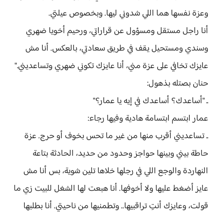
وعزة نفسها هما اللي شدوني ليها. وبخصوص عيلتي.
أنا راجل مستقل ومسؤول عن قراراتي، ورحيم أخويا ضهري
وسندي ومستحيل يقف في طريق سعادتي، بالعكس. أنا مش
عايزك تخافي على عزة مني، أنا عايزك تكوني ضهري وتساعديني."
حنان بصتله بذهول:
ـ "أساعدك؟ أساعدك في إيه يا عمار؟"
عمار ابتسم ابتسامة هادية وفيها رجاء:
ـ تساعديني أقرب منها من غير ما تحس بخوف أو حرج. عزة
حاطة بيني وبينها حواجز وحدود من حديد، الحادثة بتاعة
النهاردة والوجع اللي في رجلها خلاها تلين شوية، بس أنا مش
عايز أضغط عليها ولا أخوفها. أنا هبعت لها الشغل للبيت زي ما
قولت، وعايزك أنتِ تراقبيها.. وتطمنيها من ناحيتي. أنا بطلبها