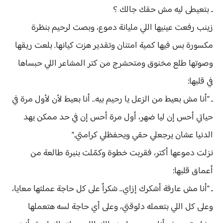
ـ بتعيطى ليه مش حقك جالك ؟
زينب رفعت عينيها اللي مليانة دموع، وبصت لرحيم بنظرة
مكسورة بس فيها كمية امتنان وتقدير هزت كيانها. بلعت ريقها
وصوتها طلع مخنوق ومتحشرج من كتر المشاعر اللي حبساها
في قلبها:
ـ "أنا مش بعيط من الزعل يا رحيم بيه.. أنا بعيط لأن لأول مرة في
حياتي أحس إن ليا ضهر، أول مرة أحس إن في حد ممكن يهد
الدنيا عشان يرجعلي حقي ويحفظلي كرامتي."
نزلت دموعها أكتر، فقربت خطوة وكمّلت بنبرة طالعة من
أعماق قلبها:
ـ "أنا مش عارفة أشكرك إزاي.. شكراً على كل حاجة عملتها معايا،
وعلى كل اللي بتعمله دلوقتي، وعلى أي حاجة لسه هتعملها