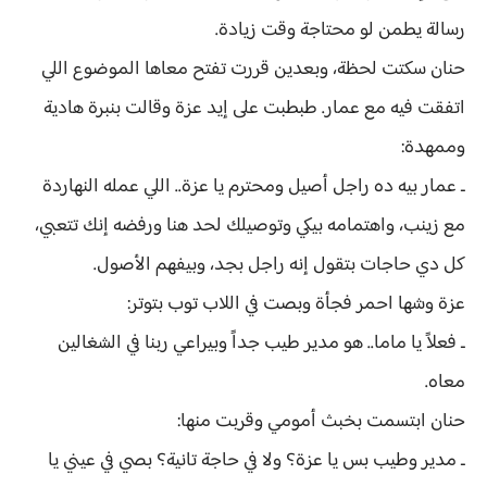
رسالة يطمن لو محتاجة وقت زيادة.
حنان سكتت لحظة، وبعدين قررت تفتح معاها الموضوع اللي
اتفقت فيه مع عمار. طبطبت على إيد عزة وقالت بنبرة هادية
وممهدة:
ـ عمار بيه ده راجل أصيل ومحترم يا عزة.. اللي عمله النهاردة
مع زينب، واهتمامه بيكي وتوصيلك لحد هنا ورفضه إنك تتعبي،
كل دي حاجات بتقول إنه راجل بجد، وبيفهم الأصول.
عزة وشها احمر فجأة وبصت في اللاب توب بتوتر:
ـ فعلاً يا ماما.. هو مدير طيب جداً وبيراعي ربنا في الشغالين
معاه.
حنان ابتسمت بخبث أمومي وقربت منها:
ـ مدير وطيب بس يا عزة؟ ولا في حاجة تانية؟ بصي في عيني يا