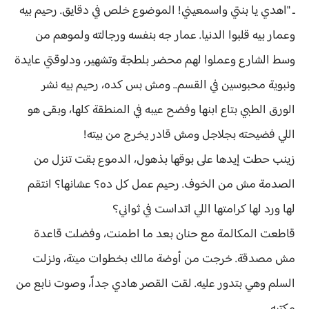
ـ "اهدي يا بنتي واسمعيني! الموضوع خلص في دقايق. رحيم بيه
وعمار بيه قلبوا الدنيا. عمار جه بنفسه ورجالته ولموهم من
وسط الشارع وعملوا لهم محضر بلطجة وتشهير، ودلوقتي عايدة
ونبوية محبوسين في القسم.. ومش بس كده، رحيم بيه نشر
الورق الطبي بتاع ابنها وفضح عيبه في المنطقة كلها، وبقى هو
اللي فضيحته بجلاجل ومش قادر يخرج من بيته!
زينب حطت إيدها على بوقها بذهول، الدموع بقت تنزل من
الصدمة مش من الخوف. رحيم عمل كل ده؟ عشانها؟ انتقم
لها ورد لها كرامتها اللي اتداست في ثواني؟
قاطعت المكالمة مع حنان بعد ما اطمنت، وفضلت قاعدة
مش مصدقة. خرجت من أوضة مالك بخطوات ميتة، ونزلت
السلم وهي بتدور عليه. لقت القصر هادي جداً، وصوت نابع من