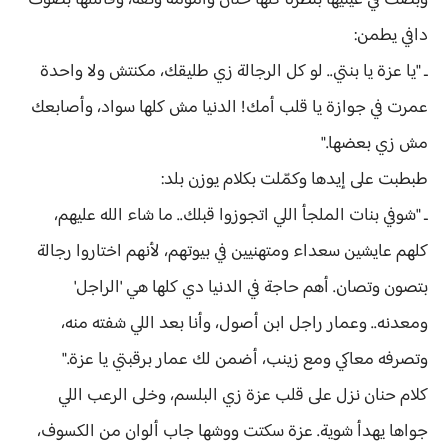
وبصت في عينيها بنظرة كلها حنان وأمومة وثقة، وقالتلها بصوت
دافي يطمن:
ـ "يا عزة يا بنتي.. لو كل الرجالة زي طليقك، مكنتش ولا واحدة
عمرت في جوازة يا قلب أمك! الدنيا مش كلها سواد، وأصابعك
مش زي بعضها."
طبطبت على إيدها وكمّلت بكلام يوزن بلد:
ـ "شوفي بنات الملجأ اللي اتجوزوا قبلك.. ما شاء الله عليهم،
كلهم عايشين سعداء ومتهنيين في بيوتهم، لأنهم اختاروا رجالة
بتصون وتصان. أهم حاجة في الدنيا دي كلها هي 'الراجل'
ومعدنه.. وعمار راجل ابن أصول، وأنا بعد اللي شفته منه،
وتصرفه معاكي ومع زينب، أضمن لك عمار برقبتي يا عزة."
كلام حنان نزل على قلب عزة زي البلسم، وخلى الرعب اللي
جواها يهدأ شوية. عزة سكتت ووشها جاب ألوان من الكسوف،