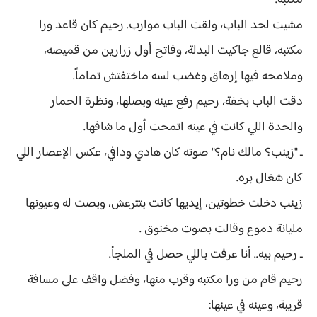
مكتبه.
مشيت لحد الباب، ولقت الباب موارب. رحيم كان قاعد ورا
مكتبه، قالع جاكيت البدلة، وفاتح أول زرارين من قميصه،
وملامحه فيها إرهاق وغضب لسه ماختفتش تماماً.
دقت الباب بخفة، رحيم رفع عينه وبصلها، ونظرة الحمار
والحدة اللي كانت في عينه اتمحت أول ما شافها.
ـ "زينب؟ مالك نام؟" صوته كان هادي ودافي، عكس الإعصار اللي
كان شغال بره.
زينب دخلت خطوتين، إيديها كانت بتترعش، وبصت له وعيونها
مليانة دموع وقالت بصوت مخنوق .
ـ رحيم بيه.. أنا عرفت باللي حصل في الملجأ.
رحيم قام من ورا مكتبه وقرب منها، وفضل واقف على مسافة
قريبة، وعينه في عينها: