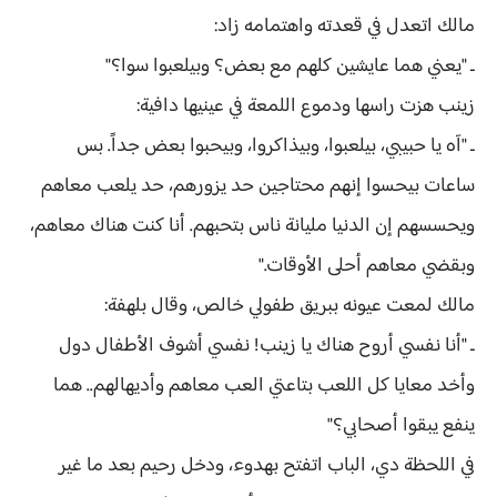
مالك اتعدل في قعدته واهتمامه زاد:
ـ "يعني هما عايشين كلهم مع بعض؟ وبيلعبوا سوا؟"
زينب هزت راسها ودموع اللمعة في عينيها دافية:
ـ "آه يا حبيبي، بيلعبوا، وبيذاكروا، وبيحبوا بعض جداً. بس
ساعات بيحسوا إنهم محتاجين حد يزورهم، حد يلعب معاهم
ويحسسهم إن الدنيا مليانة ناس بتحبهم. أنا كنت هناك معاهم،
وبقضي معاهم أحلى الأوقات."
مالك لمعت عيونه ببريق طفولي خالص، وقال بلهفة:
ـ "أنا نفسي أروح هناك يا زينب! نفسي أشوف الأطفال دول
وأخد معايا كل اللعب بتاعتي العب معاهم وأديهالهم.. هما
ينفع يبقوا أصحابي؟"
في اللحظة دي، الباب اتفتح بهدوء، ودخل رحيم بعد ما غير