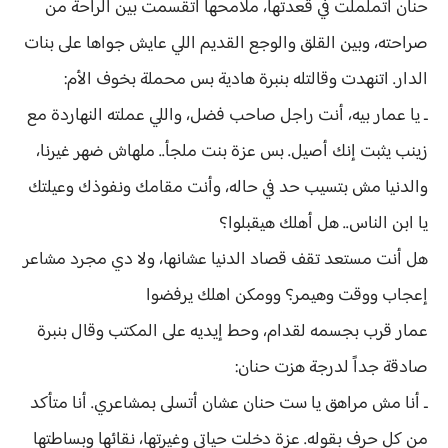
حنان اتململت في قعدتها، ملامحها اتقسمت بين الراحة من
صراحته، وبين القلق والوجع القديم اللي عايش جواها على بنات
الدار. اتنهدت وقالتله بنبرة هادية بس محملة بخوف الأم:
ـ يا عمار بيه، أنت راجل صاحب فضل، واللي عملته النهاردة مع
زينب يثبت إنك أصيل. بس عزة بنت ملجأ.. ملهاش ضهر غيرنا،
والدنيا مش بتسيب حد في حاله، وأنت مقامك ونفوذك وعيلتك
يا ابن الناس.. هل أهلك هيقبلوا؟
هل أنت مستعد تقف قصاد الدنيا عشانها، ولا دي مجرد مشاعر
إعجاب ووقت وهيمر؟ وومكن اهلك يرفضوا
عمار قرب بجسمه لقدام، وحط إيديه على المكتب وقال بنبرة
صادقة جداً لدرجة هزت حنان:
ـ أنا مش مراهق يا ست حنان عشان أتسلى بمشاعري. أنا متأكد
من كل حرف بقوله. عزة دخلت حياتي وغيرتها، نقائها وبساطتها