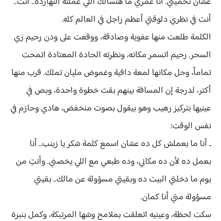
عشان تحميني. أنا عمري ما هنسالك اللي عملته النهاردة.. أنت..
أنت في نظري دلوقتي أعظم راجل في العالم كله.
الكلمة طلعت منها عفوية وصادقة، ووقعت على ودن رحيم زي
السحر. رحيم اتسمر مكانه، ونظرته الحادة المعتادة اتمحت
تماماً، وحل مكانها لمعة دافية وغموض مليان تملك. قرب منها
أكتر، لدرجة إن المسافة بينهم بقت خطوة واحدة، وبص في
عينيها بتركيز رهيب وهو بيقول بصوت منخفض، هادي وحازم في
نفس الوقت:
ـ أنا ما بعملش كل ده عشان اسمع كلمة شكر يا زينب.. أنا
بعمل ده لأن ده مكاني، وده طبعي مع اللي يخصني. وأنتِ من
يوم ما دخلتي البيت ده وبقيتي مسؤولة عن مالك.. بقيتي
مسؤولة مني أنا كمان.
سكت لحظة، وعينيه اتعلقت بملامح وشها المرتبكة، وكمل بنبرة