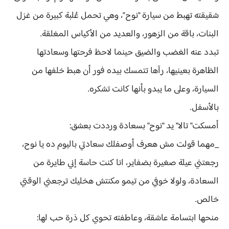
شقيقته تهبط من سيارة "نوح"، وهي تحمل عُلبة كبيرة من غزل
البنات، باقة من الزهور، والعديد من الأكياس المغلقة.
تبدد عنه الغضب والضيق حينما لاحظ فرحتها وسعادتها
الظاهرة بعينيها، رآها تتمسك بيده فور أن هبط خلفها من
السيارة، وعلى ما يبدو بأنها كانت تشكره.
بالأسفل.
أمسكت" تالا" يد "نوح" بسعادة ورددت بعشق:
_مهما قولت مش هعرف أوصفلك سعادتي باليوم ده يا نوح،
رجعتني عيلة صغيرة بضفاير، انا كنت حاسة إني طايرة من
السعادة، ولولا خوفي من تيمو مكنتش هخليك ترجعني الوقتي
خالص.
منحها ابتسامة عاشقة، وعاطفته تحوي كل ذرة حب لها: