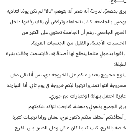
_نـــــوح.
برق بدهشةٍ، لدرجة أنه شعر أنه يتوهم، "تالا" لم تكن يومًا لتناديه
بهمسٍ بالجامعة، كانت تتجاهله وترفض أن يقف رفقتها داخل
الحرم الجامعي، رغم أن الجامعة تحتوي على الكثير من
الجنسيات الأجنبية، والقليل من الجنسيات العربية.
راقبها بذهولٍ مثلما يتطلع لها أصدقاؤه، فابتسمت وقالت بنبرة
لطيفة:
_نوح محروج يعتذر منكم على الخروجة دي، بس أنا بقى مش
محروجة انتوا تقدروا ترتبوا ليكم خروجة في يوم تاني، أنا النهاردة
عايزة احتفل بنهاية الإختبارات مع جوزي.
برق الجميع بذهولٍ ودهشة، فتابعت لتؤكد شكوكهم:
_أستأذنكم أستلف منكم دكتور نوح، عشان ورانا ترتيبات كتيرة
خاصة بالفرح، كتب كتابنا كان عائلي وعلى الضيق بس الفرح