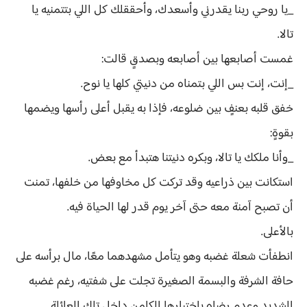
_يا روحي ربنا يقدرني وأسعدك، وأحققلك كل اللي بتتمنيه يا
تالا.
غمست أصابعها بين أصابعه وبصدقٍ قالت:
_إنت، إنت بس اللي بتمناه من دنيتي كلها يا نوح.
خفق قلبه بعنفٍ بين ضلوعه، فإذا به يقبل أعلى رأسها ويضمها
بقوةٍ:
_وأنا ملكك يا تالا، وبكره دنيتنا هتبدأ مع بعض.
استكانت بين ذراعيه وقد تركت كل مخاوفها من خلفها، تمنت
أن تصبح آمنة معه حتى آخر يوم قدر لها الحياة فيه.
بالأعلى.
انطفأت شعلة غضبه وهو يتأمل مشهدهما معًا، مال برأسه على
حافة الشرفة والبسمة الصغيرة تجلت على شفتيه، رغم غضبه
الشديد وعدم رضاه باختيارها الكامن داخل تلك العائلة