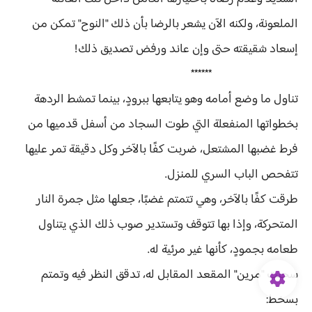
الملعونة، ولكنه الآن يشعر بالرضا بأن ذلك "النوح" تمكن من
إسعاد شقيقته حتى وإن عاند ورفض تصديق ذلك!
******
تناول ما وضع أمامه وهو يتابعها ببرودٍ، بينما تمشط الردهة
بخطواتها المنفعلة التي طوت السجاد من أسفل قدميها من
فرط غضبها المشتعل، ضربت كفًا بالآخر وكل دقيقة تمر عليها
تتفحص الباب السري للمنزل.
طرقت كفًا بالآخر، وهي تتمتم غضبًا، جعلها مثل جمرة النار
المتحركة، وإذا بها تتوقف وتستدير صوب ذلك الذي يتناول
طعامه بجمودٍ، كأنها غير مرئية له.
سحبت "مرين" المقعد المقابل له، تدقق النظر فيه وتمتم
بسخط: