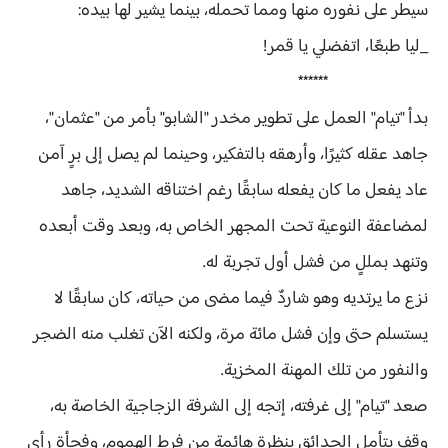
سيطر على نفوره منها ومما تحمله، بينما يشير لها بيده:
_ليا طبعًا، اتفضلي يا قمر!
******
بدأ "تيام" العمل على تطوير مخدر "الشابو" بأمر من "عثمان"،
جاهد عقله كثيرًا، وأرهقه بالتفكير، وحينما لم يصل إلى برٍ آمن
عاد يفعل ما كان يفعله سابقًا رغم اختناقه الشديد، جاهد
لمضاعفة النوعية تحت المجهر الخاص به، وبعد وقت أبعده
وتنهد بمللٍ من فشل أول تجربة له.
نزع ما يرتديه وهو شاردٌ فيما مضى من حياته، كان سابقًا لا
يستسلم حتى وإن فشل مائة مرة، ولكنه الآن تغلب منه الضجر
والنفور من تلك المهنة المخزية.
صعد "تيام" إلى غرفته، إتجه إلى الشرفة الزجاجية الخاصة به،
وقف يتأمل الحدائق بنظرة هائمة من فرط الهموم، وفجأة رأى