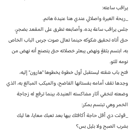
يراقب ساعته:
_ريحة الغيرة واصلالي عندي هنا عنيدة هانم.
جلس يراقب ساعة يده، وأصابعه تطرق على المقعد بضجرٍ،
حتى أتاه تحقيق شكوكه حينما تعالى صوت جرس الباب الخاص
به، ابتسم بثقةٍ ونهض يبعثر خصلاته حتى يتصنع أنه نهض من
نومه للتو.
فتح باب شقته ليستقبل أول خطوة يخطوها "هارون" إليه،
وجدها تقف أمامه بفستانها الفاضح، والميكب المبالغ به، الذي
وضعته لتخفي آثار مشاكسته العنيدة، بينما ترفع له زجاجة
الخمر وهي تبتسم بمكر:
_قولت دي أقل حاجة أكافئك بيها بعد تعبك معايا، ها ليك
بشرب الصبح ولا بليل بس؟