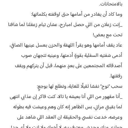
بالامتحانات.
وما كاد أن يغادر من أمامها حتى اوقفته بكلماتها:
_إنت زعلان من اللي حصل امبارح، عشان تيام زعقلنا لما شافنا
تحت مع بعض!
عاد يقف أمامها وهو يقرأ اللهفة والحزن بعسل عينيها الصافي،
أدمى شفتيه السفلية بقوةٍ أدمتها، وعينيه تتجهان صوب
أصدقائه المجتمعين على بعدٍ منهما، قبل أن يتركهم ويقف
رفقتها.
سحب "نوح" نفسًا ثقيلًا للغاية، وتطلع لها بوجعٍ:
_أنا مقهور من اللي أنا بعيشه يا تالا، كنت فاكر إن عذابي انتهى
لما بقيتي مراتي، بس الظاهر إنه كان وهم وعيشت فيه بطوله
وعرضه، خدعت نفسي والحقيقة ان العقد اللي شاهد على
جوازي منك محدش معترف بيه، لا أخوكِ ولا إنتِ ولا أي حد!