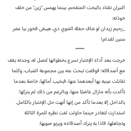
النيران تقتاد باليخت المتفحم، بينما يهمس "زين" من خلف
خوذته:
_رحيم زيدان لو شاف حفلة الشوي دي، هيبقى فخور بيا عشر
سنين لقدام!
******
خرجت بعد أداء الإختبار تسرع بخطواتها لتصل له، وجدته يقف
مع أصدقائه؛ فوقفت تبحث عنه بين مجموعة الشباب، وكلما
تقابلت عينيه بها أبعدهما عنها، فيخيب أمالها، خاصة بعدما
تأكدت بأنه مازال غاضبًا منها، وبالرغم من ذلك لم يتركها
بالداخل إلا بعدما تأكد من إنها أنهت حل الإختبار بالكامل.
استدارت لتغادر حينما حاولت لفت نظره للمرة الثالثة
وتجاهلها، فاذا به يترك أصدقاءه ويرنو صوبها: