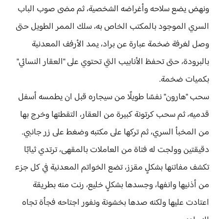
ونهض يضع سلاحه وأغراضه الشخصية، ثم مضى صوب الباب
السري الموجود بالمكتب الخاص به، سلك الممر الطويل حتى
وصل لغرفة ضخمة عبارة عن براد، يمد الأرفف المعدنية
بالبرودة، حتى تحفظ الأنابيب التي تحتوي على "العقار النسائي"
بكميات ضخمة.
سحب "هارون" نفسًا طويلًا من سيجاره قبل ان يطمسه أسفل
قدميه، ثم سحب كرتونة كبيرة من العقار، التقطتها وخرج بها
من المخبأ السري، ثم تركها على مكتبه وضغط على زر جانبي.
دقيقتين وولجت له فتاة من العاملات بالمقهى، ترتدي ثيابًا
تكشف مفاتنها بشكلٍ مقزز، تضع الخواتم المعدنية في كل جزء
من أذنيها وانفها، وجسدها بشكلٍ خليع، رنت منه بطريقة
اعتادت عليها ولكنه صدها بخشونة ونفور اجتاحه فجأة تجاه