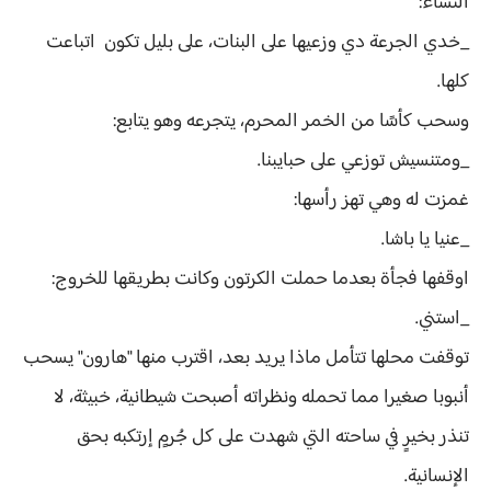
النساء:
_خدي الجرعة دي وزعيها على البنات، على بليل تكون اتباعت
كلها.
وسحب كأسًا من الخمر المحرم، يتجرعه وهو يتابع:
_ومتنسيش توزعي على حبايبنا.
غمزت له وهي تهز رأسها:
_عنيا يا باشا.
اوقفها فجأة بعدما حملت الكرتون وكانت بطريقها للخروج:
_استني.
توقفت محلها تتأمل ماذا يريد بعد، اقترب منها "هارون" يسحب
أنبوبا صغيرا مما تحمله ونظراته أصبحت شيطانية، خبيثة، لا
تنذر بخيرٍ في ساحته التي شهدت على كل جُرمٍ إرتكبه بحق
الإنسانية.