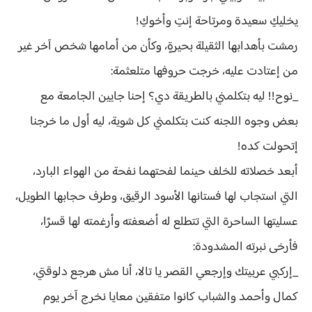
يخليكِ سعيدة ومرتاحة إنتِ وأخوكِ!
رمشت بأهدابها الثقيلة بحيرةٍ، وكأن من أمامها شخص آخر غير
من إعتادت عليه، خرجت حروفها متلعثمة:
_نوح!! ليه بتكلمني بالطريقة دي؟ إحنا جايين الجامعة مع
بعض وجوه اللجنه كنت بتكلمني كل شوية، ليه أول ما خرجنا
إتحولت كده!
أبعد خصلاته للخلف حينما لفحتهما نفحة من الهواء البارد،
التي استجاب لها فستانها الأسود الرقيق، وطرف حجابها الطويل،
عسليتها الساحرة التي تتطلع له أضعفته وأرغمته لها قسرًا،
فأرخى نبرته المشدودة:
_إركبي عربيتك وإرجعي القصر يا تالا، أنا مش هرجع دلوقتي،
كمال وأحمد والشباب كانوا متفقين معايا نخرج آخر يوم