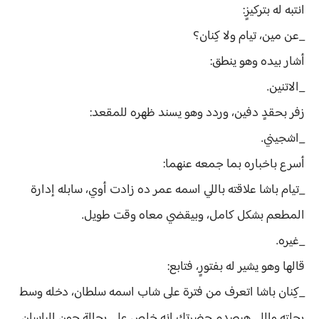
انتبه له بتركيزٍ:
_عن مين، تيام ولا كِنان؟
أشار بيده وهو ينطق:
_الاتنين.
زفر بحقدٍ دفين، وردد وهو يسند ظهره للمقعد:
_اشجيني.
أسرع باخباره بما جمعه عنهما:
_تيام باشا علاقته باللي اسمه عمر ده زادت أوي، سابله إدارة
المطعم بشكل كامل، وبيقضي معاه وقت طويل.
_غيره.
قالها وهو يشير له بفتورٍ، فتابع:
_كِنان باشا اتعرف من فترة على شاب اسمه سلطان، دخله وسط
رجلته واللي هيصدم حضرتك إنه خلص على رجالة جون إلياسان