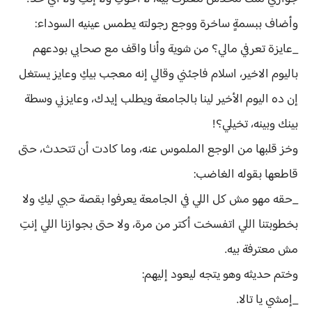
وأضاف ببسمةٍ ساخرة ووجع رجولته يطمس عينيه السوداء:
_عايزة تعرفي مالي؟ من شوية وأنا واقف مع صحابي بودعهم
باليوم الاخير، اسلام فاجئني وقالي إنه معجب بيكِ وعايز يستغل
إن ده اليوم الأخير لينا بالجامعة ويطلب إيدك، وعايزني وسطة
بينك وبينه، تخيلي؟!
وخز قلبها من الوجع الملموس عنه، وما كادت أن تتحدث، حتى
قاطعها بقوله الغاضب:
_حقه مهو مش كل اللي في الجامعة يعرفوا بقصة حبي ليكِ ولا
بخطوبتنا اللي اتفسخت أكتر من مرة، ولا حتى بجوازنا اللي إنتِ
مش معترفة بيه.
وختم حديثه وهو يتجه ليعود إليهم:
_إمشي يا تالا.