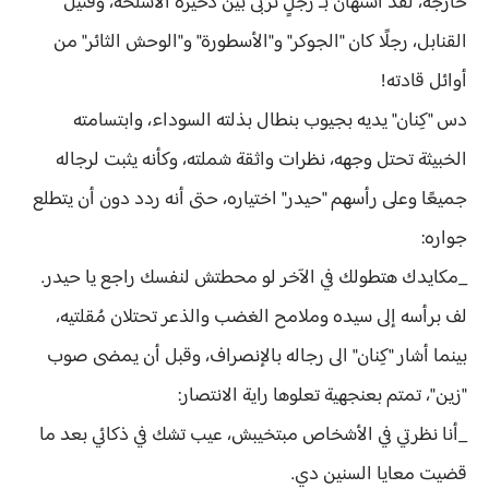
خارجه، لقد استهان بـ رجلٍ تربى بين ذخيرة الأسلحة، وفتيل
القنابل، رجلًا كان "الجوكر" و"الأسطورة" و"الوحش الثائر" من
أوائل قادته!
دس "كِنان" يديه بجيوب بنطال بذلته السوداء، وابتسامته
الخبيثة تحتل وجهه، نظرات واثقة شملته، وكأنه يثبت لرجاله
جميعًا وعلى رأسهم "حيدر" اختياره، حتى أنه ردد دون أن يتطلع
جواره:
_مكايدك هتطولك في الآخر لو محطتش لنفسك راجع يا حيدر.
لف برأسه إلى سيده وملامح الغضب والذعر تحتلان مُقلتيه،
بينما أشار "كِنان" الى رجاله بالإنصراف، وقبل أن يمضى صوب
"زين"، تمتم بعنجهية تعلوها راية الانتصار:
_أنا نظرتي في الأشخاص مبتخيبش، عيب تشك في ذكائي بعد ما
قضيت معايا السنين دي.