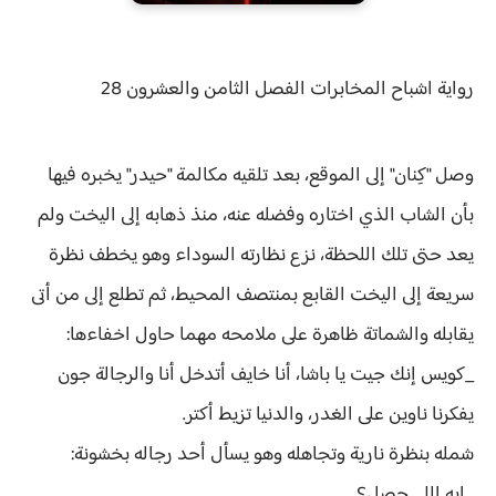
رواية
اشباح المخابرات الفصل
الثامن والعشرون 28
وصل "كِنان" إلى الموقع، بعد تلقيه مكالمة "حيدر" يخبره فيها
بأن الشاب الذي اختاره وفضله عنه، منذ ذهابه إلى اليخت ولم
يعد حتى تلك اللحظة، نزع نظارته السوداء وهو يخطف نظرة
سريعة إلى اليخت القابع بمنتصف المحيط، ثم تطلع إلى من أتى
يقابله والشماتة ظاهرة على ملامحه مهما حاول اخفاءها:
_كويس إنك جيت يا باشا، أنا خايف أتدخل أنا والرجالة جون
يفكرنا ناوين على الغدر، والدنيا تزيط أكتر.
شمله بنظرة نارية وتجاهله وهو يسأل أحد رجاله بخشونة:
_إيه اللي حصل؟