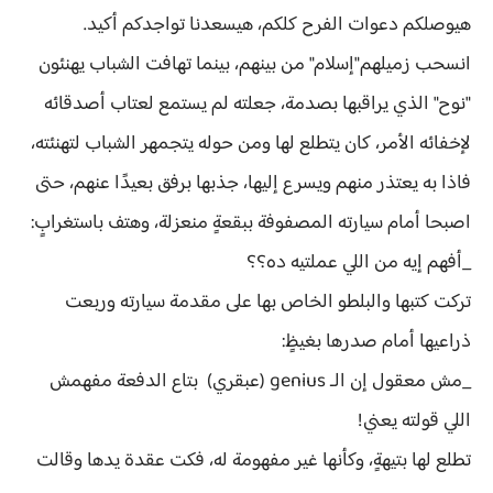
هيوصلكم دعوات الفرح كلكم، هيسعدنا تواجدكم أكيد.
انسحب زميلهم"إسلام" من بينهم، بينما تهافت الشباب يهنئون
"نوح" الذي يراقبها بصدمة، جعلته لم يستمع لعتاب أصدقائه
لإخفائه الأمر، كان يتطلع لها ومن حوله يتجمهر الشباب لتهنئته،
فاذا به يعتذر منهم ويسرع إليها، جذبها برفق بعيدًا عنهم، حتى
اصبحا أمام سيارته المصفوفة ببقعةٍ منعزلة، وهتف باستغرابٍ:
_أفهم إيه من اللي عملتيه ده؟؟
تركت كتبها والبلطو الخاص بها على مقدمة سيارته وربعت
ذراعيها أمام صدرها بغيظٍ:
_مش معقول إن الـ genius (عبقري) بتاع الدفعة مفهمش
اللي قولته يعني!
تطلع لها بتيهةٍ، وكأنها غير مفهومة له، فكت عقدة يدها وقالت