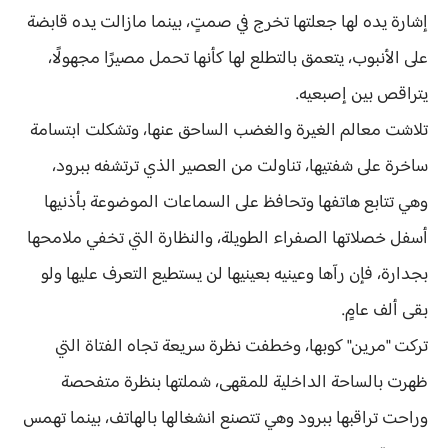
إشارة يده لها جعلتها تخرج في صمتٍ، بينما مازالت يده قابضة
على الأنبوب، يتعمق بالتطلع لها كأنها تحمل مصيرًا مجهولًا،
يتراقص بين إصبعيه.
تلاشت معالم الغيرة والغضب الساحق عنها، وتشكلت ابتسامة
ساخرة على شفتيها، تناولت من العصير الذي ترتشفه ببرود،
وهي تتابع هاتفها وتحافظ على السماعات الموضوعة بأذنيها
أسفل خصلاتها الصفراء الطويلة، والنظارة التي تخفي ملامحها
بجدارة، فإن رآها وعينيه بعينيها لن يستطيع التعرف عليها ولو
بقى ألف عامٍ.
تركت "مرين" كوبها، وخطفت نظرة سريعة تجاه الفتاة التي
ظهرت بالساحة الداخلية للمقهى، شملتها بنظرة متفحصة
وراحت تراقبها ببرود وهي تتصنع انشغالها بالهاتف، بينما تهمس