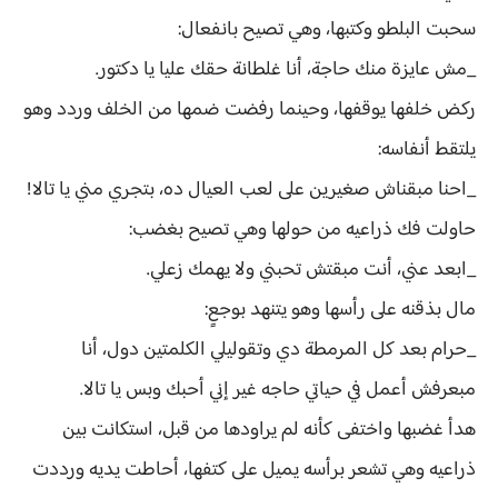
سحبت البلطو وكتبها، وهي تصيح بانفعال:
_مش عايزة منك حاجة، أنا غلطانة حقك عليا يا دكتور.
ركض خلفها يوقفها، وحينما رفضت ضمها من الخلف وردد وهو
يلتقط أنفاسه:
_احنا مبقناش صغيرين على لعب العيال ده، بتجري مني يا تالا!
حاولت فك ذراعيه من حولها وهي تصيح بغضب:
_ابعد عني، أنت مبقتش تحبني ولا يهمك زعلي.
مال بذقنه على رأسها وهو يتنهد بوجعٍ:
_حرام بعد كل المرمطة دي وتقوليلي الكلمتين دول، أنا
مبعرفش أعمل في حياتي حاجه غير إني أحبك وبس يا تالا.
هدأ غضبها واختفى كأنه لم يراودها من قبل، استكانت بين
ذراعيه وهي تشعر برأسه يميل على كتفها، أحاطت يديه ورددت