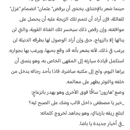
حينما شعر بالإختناق، يخشى أن يرفض" عثمان" انضمام "غزل"
للعائلة، فإن أراد أن تتمم تلك الزيجة عليه أن يحصل على
موافقته، وإن رفض ذلك سيخسر تلك الفتاة القوية، والتي لن
ينالها إلا بالزواج، حتى وإن أراد الوصول لها بطرقه الدنيئة لن
يرغب في ذلك، لأنه يشعر بأنه قد وقع بحبها، ويرغب بها بجواره.
استكمل قيادة سيارته إلى المقهى الخاص به، وهو يتمنى أن
يراها اليوم، ولج إلى مكتبه مباشرة، فاذا بأحد رجاله يدخل من
خلفه والتوتر يظهر على معالمه.
وضع "هارون" ساقًا فوق الأخرى وهو يهدر بانزعاجٍ:
_خير يا مصطفى داخل قالب وشك على الصبح ليه؟
ابتلع ريقه بارتباكٍ، وهو يجاهد لخروج كلماته:
_في أخبار جديدة يا باشا.