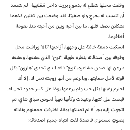
وقفت محلها تتطلع له بدموعٍ برزت داخل مُقلتيها، لم تتعمد
أن تتسبب له بجرحٍ ولو صغيرًا، لقد وضعت بين كفتين كلاهما
تشكلان نصف قلبها، ما بين أخيه وبين من أحبته منذ نعومة
أظافرها.
انسكبت دمعة خائنة على وجهها، أزاحتها "تالا" وراقبت محل
وقوفه بين أصدقائه بنظرة طويلة، "نوح" الذي عشقها، وعشقه
يبرهن لها صدق مشاعره، "نوح" ذاته الذي تحدى "هارون" بكل
قوته لأجل حمايتها، وبالرغم من أنها زوجته تحل له، إلا أنه
احترم رغبتها بكل حب ولم يرغمها يومًا على كسر حدود تحل له.
قبضت على كتبها، وتنهدت وكأنها تتهيأ لخوض سباقٍ شاقٍ، ثم
اتجهت إليه بجرأة لم تمتلكها يومًا، اخترقت جمعتهم ونادته
بصوتٍ مسموع، قاصدة لفت انتباه جميع اصدقائه: