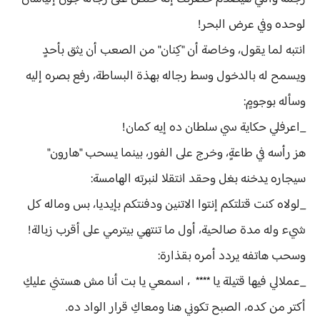
لوحده وفي عرض البحر!
انتبه لما يقول، وخاصة أن "كِنان" من الصعب أن يثق بأحدٍ
ويسمح له بالدخول وسط رجاله بهذة البساطة، رفع بصره إليه
وسأله بوجومٍ:
_اعرفلي حكاية سي سلطان ده إيه كمان!
هز رأسه في طاعةٍ، وخرج على الفور، بينما يسحب "هارون"
سيجاره يدخنه بغل وحقد انتقلا لنبرته الهامسة:
_لولاه كنت قتلتكم إنتوا الاتنين ودفنتكم بإيديا، بس وماله كل
شيء وله مدة صالحية، أول ما تنتهي بيترمي على أقرب زبالة!
وسحب هاتفه يردد أمره بقذارة:
_عملالي فيها قتيلة يا **** ، اسمعي يا بت أنا مش هستني عليكِ
أكتر من كده، الصبح تكوني هنا ومعاكِ قرار الواد ده.