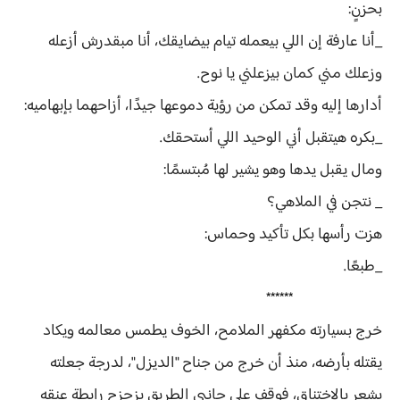
بحزنٍ:
_أنا عارفة إن اللي بيعمله تيام بيضايقك، أنا مبقدرش أزعله
وزعلك مني كمان بيزعلني يا نوح.
أدارها إليه وقد تمكن من رؤية دموعها جيدًا، أزاحهما بإبهاميه:
_بكره هيتقبل أني الوحيد اللي أستحقك.
ومال يقبل يدها وهو يشير لها مُبتسمًا:
_ نتجن في الملاهي؟
هزت رأسها بكل تأكيد وحماس:
_طبعًا.
******
خرج بسيارته مكفهر الملامح، الخوف يطمس معالمه ويكاد
يقتله بأرضه، منذ أن خرج من جناح "الديزل"، لدرجة جعلته
يشعر بالإختناق، فوقف على جانبي الطريق يزحزح رابطة عنقه