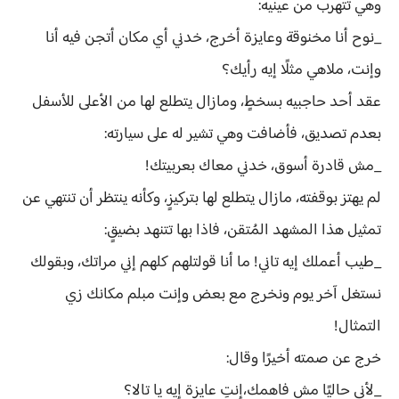
وهي تتهرب من عينيه:
_نوح أنا مخنوقة وعايزة أخرج، خدني أي مكان أتجن فيه أنا
وإنت، ملاهي مثلًا إيه رأيك؟
عقد أحد حاجبيه بسخطٍ، ومازال يتطلع لها من الأعلى للأسفل
بعدم تصديق، فأضافت وهي تشير له على سيارته:
_مش قادرة أسوق، خدني معاك بعربيتك!
لم يهتز بوقفته، مازال يتطلع لها بتركيزٍ، وكأنه ينتظر أن تنتهي عن
تمثيل هذا المشهد المُتقن، فاذا بها تتنهد بضيقٍ:
_طيب أعملك إيه تاني! ما أنا قولتلهم كلهم إني مراتك، وبقولك
نستغل آخر يوم ونخرج مع بعض وإنت مبلم مكانك زي
التمثال!
خرج عن صمته أخيرًا وقال:
_لأني حاليًا مش فاهمك،إنتِ عايزة إيه يا تالا؟