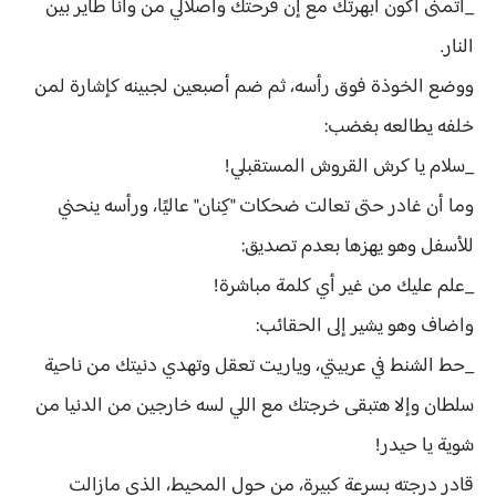
_أتمنى أكون أبهرتك مع إن فرحتك واصلالي من وأنا طاير بين
النار.
ووضع الخوذة فوق رأسه، ثم ضم أصبعين لجبينه كإشارة لمن
خلفه يطالعه بغضب:
_سلام يا كرش القروش المستقبلي!
وما أن غادر حتى تعالت ضحكات "كِنان" عاليًا، ورأسه ينحني
للأسفل وهو يهزها بعدم تصديق:
_علم عليك من غير أي كلمة مباشرة!
واضاف وهو يشير إلى الحقائب:
_حط الشنط في عربيتي، وياريت تعقل وتهدي دنيتك من ناحية
سلطان وإلا هتبقى خرجتك مع اللي لسه خارجين من الدنيا من
شوية يا حيدر!
قادر درجته بسرعة كبيرة، من حول المحيط، الذي مازالت