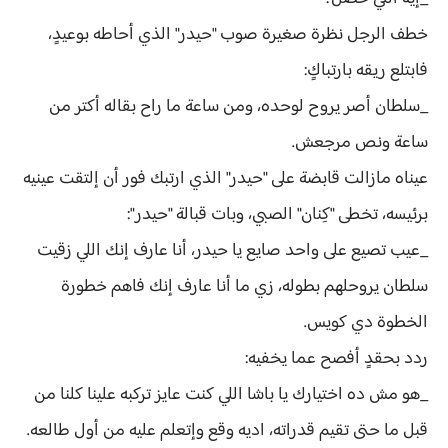
خطف الرجل نظرة صغيرة صوب "حيدر" الذي أحاطه بوعيدٍ،
فابتلع ريقه بارتباكٍ:
_سلطان أصر يروح لوحده، ومن ساعة ما راح بقاله أكتر من
ساعة ونص مرجعش.
عيناه مازالت قابضة على "حيدر" الذي ارتبك فور أن إلتقت عينيه
برئيسه، تخطى "كِنان" الصبي، وبات قبالة "حيدر":
_عيب تصيع على واحد صايع يا حيدر، أنا عارف إنك اللي زقيت
سلطان يروحلهم بطوله، زي ما أنا عارف إنك فاهم خطورة
الخطوة دي كويس.
ردد بحقدٍ أفصح عما يخفيه:
_هو مش ده اختيارك يا باشا اللي كنت عايز تركبه علينا كلنا من
قبل ما حتى تقيم قدراته، اديه وقع وإتعلم عليه من أول طالعه.