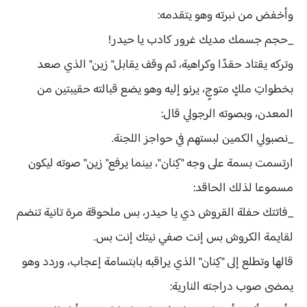
وأخفض من نبرته وهو يتقدمه:
_حجم جسمك مديك غرور كادب يا حيدر!
وتركه يقتاد حقدًا وكراهية، ثم وقف يقابل" زين" الذي صعد
بخطواتِ ملكٍ متوجٍ، يرنو إليه وهو يضع قبالته حقيبتين من
المعدن، وبصوته الرجولي قال:
_نصبولي الكمين لبستهم في حواجز اللجنة.
ارتسمت بسمة على وجه "كِنان"، بينما يرفع" زين" صوته ليكون
مسموعا لذلك الحاقد:
_فاتتك حفلة القروش دي يا حيدر، بس ملحوقة مرة تانية تنضم
لقايمة الكروش بس إنت صفي نيتك إنت بس.
قالها وتطلع إلى "كِنان" الذي يراقبه بابتسامة إعجاب، وردد وهو
يمضى صوب دراجته النارية: