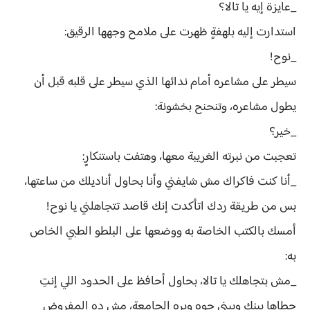
_عايزة إيه يا تالا؟
استدارت إليه بلهفةٍ ظهرت على ملامح وجهها الرقيق:
_نوح!
سيطر على مشاعره أمام ندائها الذي سيطر على قلبه قبل أن
يطول مشاعره، وتنحنح بخشونة:
_خير؟
تعجبت من نبرته الغريبة معها، وهتفت باستنكارٍ:
_أنا كنت فاكراك مش شايفني وأنا بحاول أناديلك من ساعتها،
بس من طريقة ردك اتأكدت إنك قاصد تتجاهلني يا نوح!
أمسك بالكتب الخاصة به ووضعها على البلطو الطبي الخاص
به:
_مش بتجاهلك يا تالا، بحاول أحافظ على الحدود اللي إنتِ
حطاها بينك وبيني جوه وبره الجامعة، مش ده المفروض