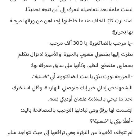
ليست ملمة بعد بتفاصيله لتعرف إلى أين تتجه تحديدًا،
استدارت كليًا للخلف عندما خاطبتها إحداهن من ورائها مرحبة
بها بحرارةٍ:
-يا مرحب بالضاكتورة، يا 300 ألف مرحب.
نظرت إليها بفضولٍ مشوبٍ بالحيرة، والأخيرة لا تزال تتكلم
بحماسٍ منقطع النظير، وكأنها على سابق معرفة بها:
-المزرعة نورت بيكي يا ست الضاكتورة، أني "حُسنية"،
البشمهندش إداني خبر إنك هتوصلي النهاردة، وقالي استنظرك
لحد ما تيجي بالسلامة علشان أوديكي يَمته.
ابتسمت لها برقةٍ وهي تبادلها الترحيب بالمصافحة باليد:
-أهلًا بيكي يا "حُسنية"؟
لم تتوقف الأخيرة عن الثرثرة وهي ترافقها إلى حيث تتواجد عنابر