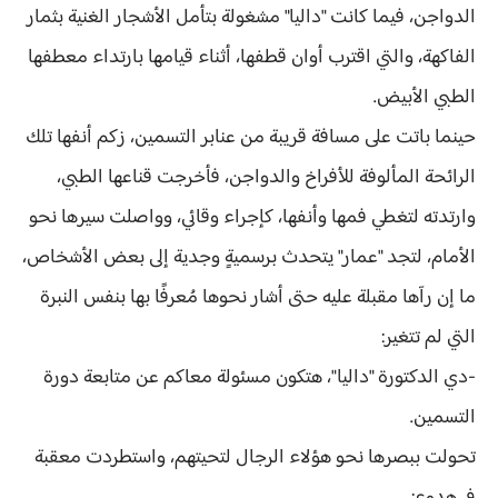
الدواجن، فيما كانت "داليا" مشغولة بتأمل الأشجار الغنية بثمار
الفاكهة، والتي اقترب أوان قطفها، أثناء قيامها بارتداء معطفها
الطبي الأبيض.
حينما باتت على مسافة قريبة من عنابر التسمين، زكم أنفها تلك
الرائحة المألوفة للأفراخ والدواجن، فأخرجت قناعها الطبي،
وارتدته لتغطي فمها وأنفها، كإجراء وقائي، وواصلت سيرها نحو
الأمام، لتجد "عمار" يتحدث برسميةٍ وجدية إلى بعض الأشخاص،
ما إن رآها مقبلة عليه حتى أشار نحوها مُعرفًا بها بنفس النبرة
التي لم تتغير:
-دي الدكتورة "داليا"، هتكون مسئولة معاكم عن متابعة دورة
التسمين.
تحولت ببصرها نحو هؤلاء الرجال لتحيتهم، واستطردت معقبة