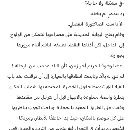
-في مشكلة ولا حاجة؟
رد بتذمرٍ لم يخفه:
-لأ يا ست الضاكتورة، اتفضلي.
وقام بفتح البوابة الحديدية على مصراعيها لتتمكن من الولوج
إلى الداخل، لكن أذناها التقطتا تعليقه الناقم أثناء مرورها
بجواره:
-عشنا وشوفنا حريم آخر زمن، كأن البلد عدمت من الرجالة!!!
لم تلقِ له بالًا، وتابعت انطلاقها بالسيارة إلى أن توقفت عند باب
الفيلا التي تتوسط حقول الخضرة المحيطة بها، شملت المكان
بنظرة واسعة مملوءة بالانبهار قبل أن تترجل من مقعدها.
وقفت على الطريق المعبد بالحجارة، وراحت تجوب بناظريها
على كل موضع بالمكان، حيث بدا خاطفًا للأنظار، ومريحًا
للأعصاب، بدأت في التجول فيه بشيءٍ من التردد والحيرة، فهي