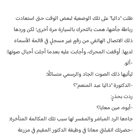
ظلت "داليا" على تلك الوضعية لبعض الوقت حتى استعادت
رباطة جأشها، همت بالتحرك بالسيارة مرة أخرى؛ لكن وردها
ذلك الاتصال الهاتفي من رقمٍ غير مسجلٍ في قائمة الأسماء
لديها. أوقفت المحرك، وأجابت عليه بعدما أجلت أحبال صوتها:
-ألو.
ليأتيها ذلك الصوت الجاد والرسمي متسائلًا:
-الدكتورة "داليا عبد المنعم"؟
ردت بحذرٍ:
-أيوه، مين معايا؟
جاءها الرد المباشر والمفسر لها سبب تلك المكالمة المتأخرة:
-حضرتك اتقبلتي معانا في وظيفة الدكتور المقيم في مزرعة