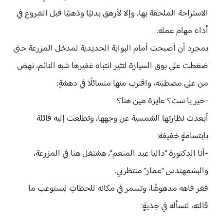
الاستراحة الملحقة بها، وإلا لأرهق بدنيًا وذهنيًا قبل الشروع في
أداء مهام عمله.
بمجرد أن أصبحت أمام البوابة الحديدية لمدخل المزرعة حتى
ضغطت على بوق السيارة لتثير انتباه غفيرها شبه النائم، نهض
من على مصطبته، واقترب منها متسائلًا في دهشةٍ:
-خير يا ست؟ عايزة مين هنا؟
أبعدت نظارتها الشمسية عن وجهها، وتطلعت إليه قائلة
بابتسامةٍ خفيفة:
-أنا الدكتورة "داليا عبد المنعم"، هشتغل هنا في المزرعة،
والبشمهندس "عمار" منتظرني.
فغر فاهه مدهوشًا، وتسمر في مكانه للحظاتٍ ليستوعب ما
قالته، لتسأله في جديةٍ: