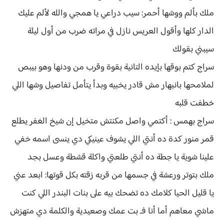
ملك بألم ووشها أحمر: سيب دراعي يا همجي والله لألم عليك
الدار كلها وأقول العريس نازل في مراته ضرب من أول ليلة
سيبني بقولك
سراج كتم بوقها بإيده التانية بقوة وقرب من ودنها وهو بيبص
لملامحها بانبهار مش قادر يخبيه وبدأ يتأمل تفاصيل وشها اللي
خطفت قلبه
سراج بهمس : أكتمي واصل مكنتش متخيل إن شيخ الغفر يطلع
قمر منور كدة ده أنتي اللي يشوف عينيكي دي ينسى اسمه خفي
علينا شوية يا جطة ده أنتي طلعتي واكلة قشطة وعسل بجد
ملك بتوتر ورعشة في جسمها من قربه زقته بكل قوتها: ابعد عني
يا قليل الحيا كلامك ده تضحك بيه على بنات البندر اللي كنت
ماشي معاهم أما أنا فـ بت عمك وصعيدية والكلمة دي متهزش