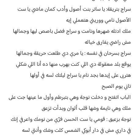
سراج بتريقة: يا ساتر بنت أصول وأدب كمان ماشي يا ست
الأصول نامي ووريني هتعملي إيه
ملك ادتله ضهرها ونامت و سراج فضل باصص ليها وجمالها
مش راضي يفارق خياله
سراج بسرحان في نفسه : يا مري دي طلعت حريقة وجمالها
يوقع بلد معقولة دي اللي كنت بهرب منها ده أنا اللي شكلي
هتربى على إيدها بجد نام يا سراج ليلتك لسه في أولها
تاني يوم الصبح
الباب اتفتح و دخلت نوجة وهي بتبرطم وأول ما عينها جت على
ملك وهي نايمة وشها قلب ألوان وبدأت تزعق
نوجة بزعيق : قومي يا ست الحسن فزّي من نومك واعرفي إنك
في داري مش في دار أبوكي الشمس كلت وشك وأنتي لسه