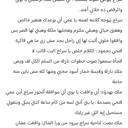
والرفض ده خلاني أعند.
سراج بيوجه كلامه لعمه: يا عمي أني بوعدك هتغير خالص
وهغيى حياتي وهبقي ملتزم وهخليها ملكة وهبني لها قصر بس
وافقوا خلوني أثبت لها إني راجل بجد مش زي ما هي فاكرة
فتحي بجمود : الكلام خلص يا سراج البت قالت لا
فجأة سمعوا صوت خطوات نازلة من السلم الكل لف وبص
ملك نازلة ولابسة خمار أسود مخبي وشها كله مش باين منه
حاجة
ملك بهدؤء: أني وافقت يا بوي أني موافقة أتجوز سراج أبن عمي
فتحي بصدمة : يا بتي أنتي لسه من كام ساعة كنتي بتبكي وبتقولي
مستحيل إيه اللي غير رايك
ملك بصت لناحية سراج ببرود من ورا الشال: وافقت عشان