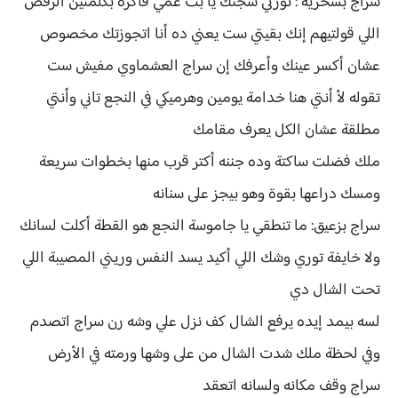
سراج بسخرية : نورتي سجنك يا بت عمي فاكرة بكلمتين الرفض
اللي قولتيهم إنك بقيتي ست يعني ده أنا اتجوزتك مخصوص
عشان أكسر عينك وأعرفك إن سراج العشماوي مفيش ست
تقوله لأ أنتي هنا خدامة يومين وهرميكي في النجع تاني وأنتي
مطلقة عشان الكل يعرف مقامك
ملك فضلت ساكتة وده جننه أكتر قرب منها بخطوات سريعة
ومسك دراعها بقوة وهو بيجز على سنانه
سراج بزعيق: ما تنطقي يا جاموسة النجع هو القطة أكلت لسانك
ولا خايفة توري وشك اللي أكيد يسد النفس وريني المصيبة اللي
تحت الشال دي
لسه بيمد إيده يرفع الشال كف نزل علي وشه رن سراج اتصدم
وفي لحظة ملك شدت الشال من على وشها ورمته في الأرض
سراج وقف مكانه ولسانه اتعقد