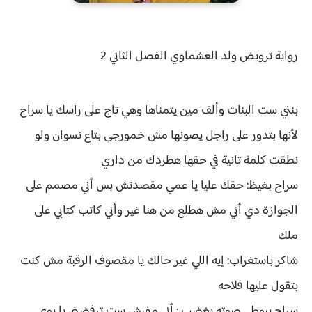
رواية
ترويض ولد العشماوي الفصل الثاني 2
بنتي ست البنات وألف مين يتمناها وهي تاج على راسك يا سراج
لأنها بتدور على راجل يصونها مش خمورجي بتاع نسوان ولو
نطقت كلمة تانية في حقها هطردك من داري
سراج بغيظ: حقك عليا يا عمي مقصدتش بس أني مصمم على
الجوازة دي أني مش هطلع من هنا غير وأني كاتب كتابي على
ملك
شاكر باستغراب: إيه اللي غير حالك يا مقصوف الرقبة مش كنت
بتقول عليها فلاحه
سراج بيوطي صوته بغضب : أني مفيش ست ترفضني يا بوي