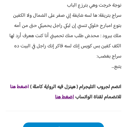
نوجة خرجت وهي بترزع الباب
سراج بتريقة: ها لسه شايفة إني صفر على الشمال ولا الكفين
بتوع امبارح خلوكي تنسي إن ليكي راجل يحميكي حتى من أمه
ملك ببرود : محدش طلب منك تحميني أنا كنت هعرف أرد لها
الكف كفين بس كويس إنك لسه فاكر إنك راجل في البيت ده
سراج بغضب:
يتبع...
انضم لجروب ا
لتليجرام ( هينزل ف
يه الرواية ك
املة )
اضغط هنا
للانضمام لقناة الواتساب
اضغط هنا