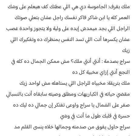
ملك بقرف: الجاموسة دي هي اللي عطتك كف هيعلم على وشك
العمر كله يا ابن شاكر فاكر نفسك راجل عشان بتعلي صوتك
الراجل اللي بجد ميمدش إيده على ولية ولا يتجوز واحدة غصب
عشان يكسرها أنت اللي تسد النفس بمنظرك ده وتفكيرك اللي
زيك
سراج بصدمة : أنتي أنتي ملك؟ مش ممكن الجمال ده كله في
النجع أنتي إزاي مخبية كل ده
ملك بتريقة: مخبياه للراجل اللي يستاهله مش لواحد زيك
مقضي حياته في الكباريهات ومطلق وصيته سابقاه أنت بالنسبالي
صفر على الشمال يا سراج واوعى تفتكر إن جمالي ده ليك ده
حسرة في قلبك طول ما أنت في وشي
سراج حاول يفوق من صدمته وجمالها خلاه ينسى القلم مد