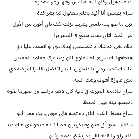
إيده بذهول وكان لسه هيلمس وشها وهو مشدوه
سراج بهمس: أنا أكيد بحلم معقول فيه بشر كدة
قبل ما صوابعه تلمس بشرتها نزلت بكف تاني أقوى من الأول
على الخد التاني صوته سمع في الممر برا
ملك بغل: قولتلك م تلمسنيش إيدك دي لو اتمدت عليا تاني
هقطعها لك سراج العشماوي النهاردة عرف مقامه الحقيقي
مقامك تحت رجلي يا دنجوان البندر اتفضل بقا برا الأوضة دي
مش عاوزة أشوف وشك الليلة
سراج ملامحه اتغيرت في ثانية كان لافف دراعها ورا ضهرها بقوة
وحبسها بينه وبين الحيطة
سراج بغيظ : الكف التاني ده تمنه غالي جوي يا بت عمي أنتي
شكلك نسيتي أني مين ومفكرة إن جمالك ده هيحوشني عنك ده
أنا سراج والقطة اللي تخربشني بقطع رقبتها