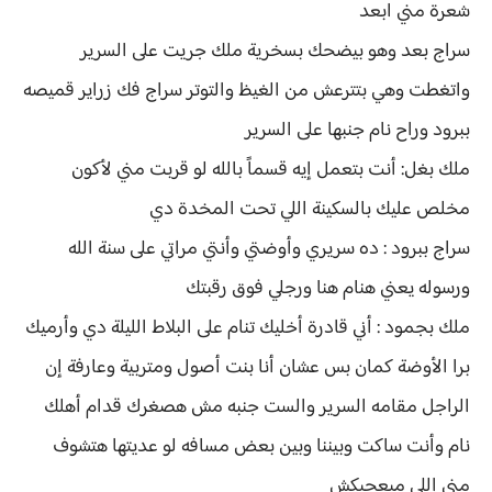
شعرة مني ابعد
سراج بعد وهو بيضحك بسخرية ملك جريت على السرير
واتغطت وهي بتترعش من الغيظ والتوتر سراج فك زراير قميصه
ببرود وراح نام جنبها على السرير
ملك بغل: أنت بتعمل إيه قسماً بالله لو قربت مني لأكون
مخلص عليك بالسكينة اللي تحت المخدة دي
سراج ببرود : ده سريري وأوضتي وأنتي مراتي على سنة الله
ورسوله يعني هنام هنا ورجلي فوق رقبتك
ملك بجمود : أني قادرة أخليك تنام على البلاط الليلة دي وأرميك
برا الأوضة كمان بس عشان أنا بنت أصول ومتربية وعارفة إن
الراجل مقامه السرير والست جنبه مش هصغرك قدام أهلك
نام وأنت ساكت وبيننا وبين بعض مسافه لو عديتها هتشوف
مني اللي ميعجبكش