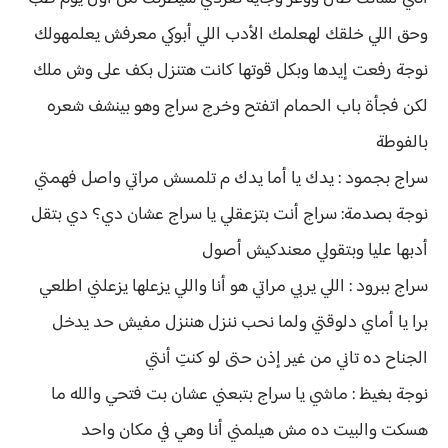
وحق اللي خلقك لهعلمك الأدب اللي أبوكي معرفش يعلمهولك
نوجة رفعت إيدها وبكل قوتها كانت هتنزل بكف على وش ملك
لكن فجأة باب الحمام اتفتح وخرج سراج وهو بينشف شعره
بالفوطة
سراج بجمود : يدك يا أما يدك م تلمسش مراتي واصل فهمتي
نوجة بصدمة: سراج أنت بتزعقلي يا سراج عشان دي؟ دي بتقل
أدبها عليا وبتقولي معندكيش أصول
سراج ببرود : اللي يربي مراتي هو أنا واللي يزعلها يزعلني اطلعي
برا يا أماي دلوقتي ولما نحب ننزل هننزل مفيش حد يدخل
الجناح ده تاني من غير إذن حتى لو كنتِ أنتي
نوجة بغيظ : ماشي يا سراج بتبعني عشان بت فتحي والله ما
هسكت والبيت ده مش هيلمني أنا وهي في مكان واحد