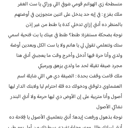
متسطحة زي الهوانم قومي شوفي اللي وراكي يا ست الغفر
ملك بفزع : في إيه حد يدخل على اتنين متجوزين في أوضتهم
بالمنظر ده أنتي إزاي تدخلي كدة يا طنط من غير إذن
نوجة بضحكة مستفزة: طنط؟ طنط في عينك يا بت فتحية اسمي
ستك وتتعلمي تقولي لي يا هانم ولا يا ست الكل وبعدين أوضة
ولدي وأنا حرة فيها أدخل وأخرج وقت ما يعجبني أنتي هنا
مجرد ضيفة تقيلة لحد ما ولدي يزهق ويرميكي
ملك قامت وقفت بحدة : الضيفة دي هي اللي شايلة اسم
العشماوي دلوقتي ودخولك ده قلة احترام ليا ولابنك الدار ليها
أصول وأنا متربية على إن الأوض دي ليها حرمة ولا أنتي البندر
نسّاكي الأصول
نوجة بذهول ورفعت إيدها: أنتي بتعلميني الأصول يا فِلاحة ده
أنتي لسانك طال ووعر وجاية تفردي سيطرتك من أول يوم طب