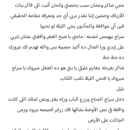
عمي شاكر وعشان سبب يخصني وكمان أثبت للي فاكر بنات
الأرياف وحشين إننا نقدر نربي أي حد ونعرفه مقامه الحقيقي
فين أني موافقة والمأذون يجي الليلة لو تحبوا
سراج بيهمس لنفسه : ماشي يا شيخ الغفر وافقتي عشان تتربي
على إيدي ورا الشال ده أكيد مصيبة بس والله لهدم لك غرورك
ده حتة حتة
شاكر بفرحة: عفارم عليكي يا بتي هو ده العقل مبروك يا سراج
مبروك يا فتحي الليلة نكتب الكتاب
بليل
دخل سراج الجناح ورزع الباب وراه بغل وبص لملك اللي كانت
واقفة في نص الأوضة بشالها فك زراير قميصه ببرود ورمى
الجاكت على الأرض