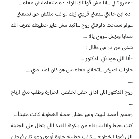
-عمرو تاني ...أنا مش قولتلك الولد ده متتعامليش معاه ...
-ده ابن خالتي ...يعني قريبي زيك ..وانت ملكش حق تمنعني
...ولو سمحت دلوقتي روح ...اكيد مش عايز خطيبتك تعرف انك
معايا وتزعل ...روح يالا ....
شدني من دراعي وقال :
-أنا اللي هوديكي الدكتور ...
حاولت اعترض ..اتخانق معاه بس هو كان اعند مني ....
.....
روح الدكتور اللي اداني حقن لخفض الحرارة وطلب مني ارتاح
....
رجعني أحمد للبيت وغير عشان حفلة الخطوبة كانت هتبدأ....
كنت بعيط وانا شايفاه من بلكونة الفيلا اللي بتطل على الجنينة
اللي فيها الخطوبة ....كانت خطيبته حلوة أووي وهو كان فرحان