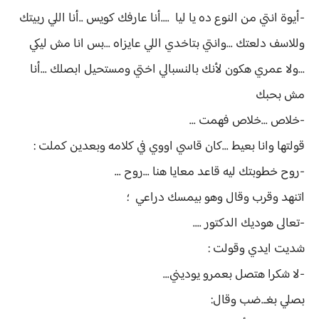
-أيوة انتي من النوع ده يا ليا ....أنا عارفك كويس ..أنا اللي ربيتك
وللاسف دلعتك ...وانتي بتاخدي اللي عايزاه ...بس انا مش ليكي
...ولا عمري هكون لأنك بالنسبالي اختي ومستحيل ابصلك ...أنا
مش بحبك
-خلاص ...خلاص فهمت ...
قولتها وانا بعيط ...كان قاسي اووي في كلامه وبعدين كملت :
-روح خطوبتك ليه قاعد معايا هنا ...روح ...
اتنهد وقرب وقال وهو بيمسك دراعي ؛
-تعالى هوديك الدكتور ....
شديت ايدي وقولت :
-لا شكرا هتصل بعمرو يوديني...
بصلي بغـ.ضب وقال: