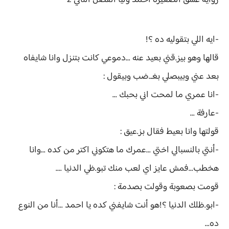
رواية
عشق الصغيرة احمد وليا الفصل الثاني 2
-ايه اللي بتقوليه ده ؟!
قالها وهو بيز.قني بعيد عنه ...دموعي كانت بتنزل وانا شايفاه
بعد عني وبيبصلي بغـ.ضب وبيقول :
-انا عمري ما لمحت اني بحبك ...
-عارفة ...
قولتها وانا بعيط فقال بز.عيق :
-أنتي بالنسبالي اختي ...عمرك ما هتكوني اكتر من كده ...وانا
هخطب...فمش عايز اي لعب منك تبو.ظي الدنيا ....
قومت بصعوبة وقولت بصدمة :
-ابو.ظلك الدنيا ؟!هو أنت شايفني كده يا احمد ...أنا من النوع
ده...