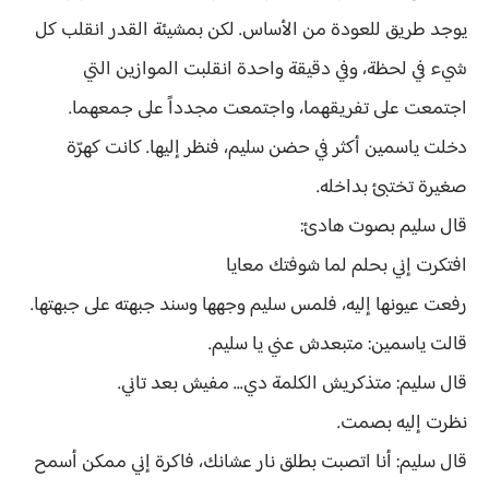
يوجد طريق للعودة من الأساس. لكن بمشيئة القدر انقلب كل
شيء في لحظة، وفي دقيقة واحدة انقلبت الموازين التي
اجتمعت على تفريقهما، واجتمعت مجدداً على جمعهما.
دخلت ياسمين أكثر في حضن سليم، فنظر إليها. كانت كهرّة
صغيرة تختبئ بداخله.
قال سليم بصوت هادئ:
افتكرت إني بحلم لما شوفتك معايا
رفعت عيونها إليه، فلمس سليم وجهها وسند جبهته على جبهتها.
قالت ياسمين: متبعدش عني يا سليم.
قال سليم: متذكريش الكلمة دي... مفيش بعد تاني.
نظرت إليه بصمت.
قال سليم: أنا اتصبت بطلق نار عشانك، فاكرة إني ممكن أسمح