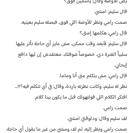
بص للأوضة وقال: ياسمين فوق؟
قال سليم: امشي.
صمت رامي ونظر للأوضة اللي فوق، فبصله سليم بعينيه.
قال رامي: هكلمها إمتى؟
قال سليم: لأبعد وقت ممكن، مش عايز أي حاجة تأثر عليها
سلبياً الفترة دي، خصوصاً شوفتك. معتقدش إن ليها دافع
إيجابي.
قال رامي: مش بتكلم عنى أنا وماما.
نظر له سليم، وكانت نظرته باردة، وقال: في أي تتكلم فيه؟!!...
افتكر الكلام اللي قولتهولك قبل ما يكون بينا كلام.
صمت رامي.
لف سليم وقال: ودلوقتي امشي.
صمت رامي ونظر إليه، ثم لف ومشي من غير ما يقول أي حاجة.