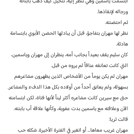
ابتسمت ياسمين وهي تنظر إليه، تتخيل كيف ذهب بأبنائه
ورجاله لإنقاذها.
ثم احتضنته.
نظر لها مهران بتفاجؤ، قبل أن يبادلها الحضن الأبوي بابتسامة
هادئة.
كان سليم يقف بعيداً بجانب أمه، ينظران إلى مهران وياسمين،
التي كانت تعانقه عناقاً لم يروه من قبل.
مهران لم يكن يوماً من الأشخاص الذين يظهرون مشاعرهم
بسهولة، ولم يعانق أحداً من أولاده بكل هذا الدفء والمشاعر.
حتى مع سيرين كانت مشاعره أكثر ليناً لأنها فتاة، لكن ابتسامته
الآن وعلاقته مع ياسمين بدت عفوية، وكأنها علاقة أب بابنته.
قالت ثريا:
مهران غريب معاها... أو اتغير في الفترة الأخيرة. شكله حب