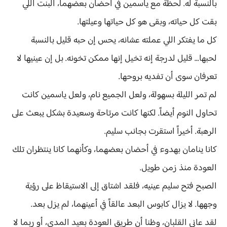
بالنسبة له. لحظة مع ياسمين في أحضان بعضهما، البنت اللي
بقت كل حياته، وبقى هو كل حياتها وعيلتها.
كل ما يفتكر اللي عملته عشانه، يحس إن حبه قليل بالنسبة
لحبها... قليل لدرجة إنه تخيل إنها ممكن تخونه. بل إن عينيها لا
تعرفان سوى أن تفديه بروحها.
لم تمر الليلة بسهولة، ولعل الجميع نام، ولعل ياسمين كانت
تحاول النوم أيضاً. لكنها كانت مرتاحة وسعيدة بشكل يبعث على
الرهبة. أخيراً استقرت بجانب سليم.
كانا ينامان بهدوء في أحضان بعضهما، وكأنهما كانا ينتظران تلك
العودة منذ زمن طويل.
الصبح فتح سليم عينيه، فلقد اشتاق إلى الاستيقاظ على رؤية
وجهها. لا يزال كابوس البعد عالقاً في أعينهما، لم يزل بعد.
لقد عانى القلبان، وظنا أن طريق العودة بعيد المدى، أو ربما لا