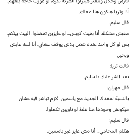
فارس وجلال ومعتز هينزلوا الشركة بكرة، لو عوزت حاجة بلغهم.
أنا وثريا هنكون هنا معاك.
قال سليم:
مفيش مشكلة، أنا بقيت كويس... لو عايزين تفضلوا، البيت بيتكم،
بس لو كل واحد عنده شغل بلاش يوقفه عشاني. أنا لسه عايش
وبخير.
قالت ثريا:
بعد الشر عليك يا سليم.
قال مهران:
بالنسبة لعقدك الجديد مع ياسمين، لازم تباشر فيه عشان
ميكونش وجودها هنا غلط لو ناويين تكملوا.
قال سليم:
هكلم المحامي... أنا مش عايز غير ياسمين.