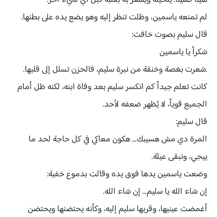
شيئاً فشيئاً. يتخيله ويشعر به بقلبه قبل أي شيء آخر.
لم تمنعه ياسمين، وظلت تنظر إليه وهو يضع يده على بطنها.
قال سليم بصوت خافت:
شكراً يا ياسمين
.شعرت بغصة وخنقة من نبرة سليم، فالحزن تسلل إلى قلبها.
كانت تعلم جيداً كم انكسر سليم بعد وفاة ابنه، لكنه ظل أمام
الجميع قوياً، لا يُظهر ضعفه لأحد.
قال سليم:
المرة دي مش هسيبك... هكون معاكي في كل حاجة لحد ما
ييجي، ونبقى عيلة.
وضعت ياسمين يدها فوق يده وقالت بدموع خفية:
إن شاء الله يا سليم... إن شاء الله.
أغمضت عينيها، وقربها سليم إليه، وكأنه يحتضنها ويحتضن