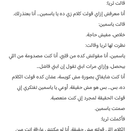
قالت ثريا:
أنا معرفش إزاي قولت كلام زي ده يا ياسمين... أنا بعتذرلك.
قالت ياسمين:
خلاص، مفيش حاجة.
نظرت لها ثريا وقالت:
ياسمين، أنا مقولتش كده من قلبي. أنا كنت مصدومة من اللي
بيحصل، وإزاي مرات ابني تقول إن ابني فاشل...
أنا كنت شايفاكي بصورة مش كويسة، عشان كده قولت الكلام
ده، بس... بس هو مش حقيقة. أوعي يا ياسمين تفتكري إني
قولت الحقيقة لمجرد إني كنت متعصبة.
صمتت ياسمين.
فأكملت ثريا:
الكلام اللي قولته مش حقيقة. أنا لو مكنتش عارفة إنتِ مين