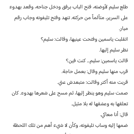
طلع سليم لأوضته، فتح الباب برفق ودخل جناحه، وقعد بهدوء
على السرير، متألماً من حركته. تنهد وفتح تليفونه وجاب رقم
ميار.
اتقلبت ياسمين وفتحت عينيها، وقالت: سليم؟
نظر سليم إليها.
قالت ياسمين: سليم... كنت فين؟
قرب منها سليم وقال: بعمل حاجة.
قربت منه أكتر وقالت: متبعدش عني.
صمت سليم وهو ينظر إليها، ثم مسح على شعرها بهدوء. كان
تعلقها به وعشقها له بلا مثيل.
قال: أنا معاكي.
ضمها إليه وساب تليفونه، وكأن لا شيء أهم من تلك اللحظة