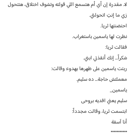
لا. مقدرة إن أي أم هتسمع اللي قولته وتشوف اختلافى، هتتحول
زي ما إنتِ اتحولتي.
احتضنتها ثريا.
نظرت لها ياسمين باستغراب.
فقالت ثريا:
شكراً... إنك أنقذتي ابني.
ربتت ياسمين على ظهرها بهدوء وقالت:
معملتش حاجة... ده سليم.
ياسمين_
سليم يعني افديه بروحى
ابتسمت ثريا، وقالت مجدداً:
أنا آسفة