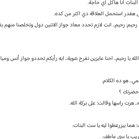
بنات انا هاكل أي حاجة.
 هقدر استحمل العلاقة دي اكتر من كده.
حيم: رحيم.. انت لازم تحدد معاد جواز الاتنين دول وتخلصنا منهم
له يا رحيم.. احنا عايزين نفرح شوية.. ايه رأيكم تحددو جواز أنس وميا
ي.. هو ده الكلام.
ي حضرتك ؟
. هزت راسها وقالت: على بركة الله.
ما بيزرغطوا ليه يا ست البنات.
ريب يا سي عاطف.