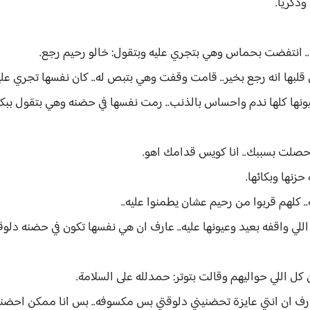
ذكريا.
.. انتفضت بحماس وهي بتجري عليه وبتقول: خالو رحيم رجع.
قلبها انه رجع بخير.. قامت وقفت وهي بتبص له.. كان نفسها تجري عل
نها كلها ندم واحساس بالذنب.. رمت نفسها في حضنه وهي بتقول ببكاء
صلت بسببك.. انا كويس قدامك اهو.
زنها وبكائها.
. كلهم قربوا من رحيم عشان يطمنوا عليه..
ه اللي واقفه بعيد وعيونها عليه.. عارف ان هي نفسها تكون في حضنه 
ل اللي حواليهم وقالت بتوتر: حمدلله على السلامة.
ارف ان انتي عايزة تحضنيني دلوقتي بس مكسوفه.. بس انا ممكن احض