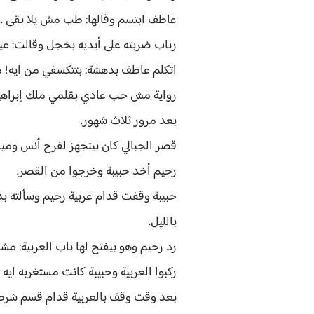
عاطف ابتسم وقالها: طب مش يلا بقى ..
رباب ضربته على أيديه بخجل وقالت: ع
اتكلم عاطف بدهشة: بتتكسفي من ايه! مش
رواية مش حب عادي بقلمي ملك إبراهي
بعد مرور ثلاث شهور.
قصر الجبالي كان بيتجهز لفرح أنس ومي
رحيم أخد حبيبة وخرجوا من القصر.
حبيبة وقفت قدام عربية رحيم وسألته بده
بالليل.
رد رحيم وهو بيفتح لها باب العربية: م
ركبوا العربية وحبيبة كانت مستغربه ايه
بعد وقت وقف بالعربية قدام قسم شرطة