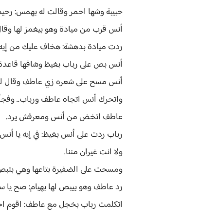
حبيبة وشها احمر وقالت له بهمس: رحيم 
أنس قرب من ميادة وهو بيغمز لها وق
ردت ميادة بدهشة: هخاف عليك من إيه 
أنس بص على رباب بغيظ وشافها قاعدة ج
أنس مسح على شعره زي عاطف وقال لـ مي
واتحرك أنس اتجاه عاطف ورباب.. وفجأة 
عاطف اتخض من أنس ومعرفش يرد.
رباب ردت على أنس بغيظ: في إيه يا أن
ولا انت غيران مننا.
ومسحت على الضفيرة بتاعها وهي بتبص ل
رد عاطف وهو بيبص لها بهيام: صح يا س
اتكلمت رباب بخجل مع عاطف: اقوم احمر