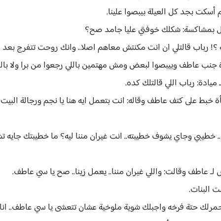
أسكت بجد كل العيلة بيبصوا علينا.
ال بمشاكسة: شكلك خوفتي عليا جامد صح؟
؟! رباب قالتلي ان انت مكنتش معاهم اصلا.. وانك روحت تتفرج بعد
نب عاطف وبيبصوا لبعض ومش مهتمين باللي رجعوا من برا ولا بالمشك
ادة: رباب اللي قالتلك كده.
خبط على كتف عاطف وقاله: انت بتعمل ايه هنا يا نجم ورجالة البيت ك
س.. خطيبي وجاي يشوف خطيبته.. انت غيران مننا ليه؟ ما خطيبتك جاي
ـ عاطف وقالت: واللي غيران مننا.. يعمل زينا.. صح يا سي عاطف.
ت البنات.
لك حتة فرخه واجبلك شوية ملوخية عشان تتعشى يا سي عاطف.. انا ال