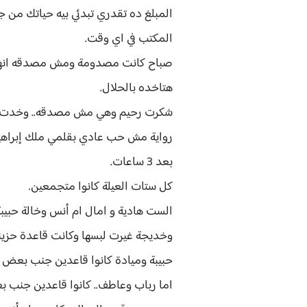
المبلغ ده تقدري تبدئي بيه حياتك من ج
المكتب في اي وقت.
صباح كانت مصدومة ومش مصدقه انها عم
هتاخده بالحلال.
شكرت رحيم وهي مش مصدقه.. وخدت عهد ع
رواية مش حب عادي بقلمي ملك إبراهي
بعد 3 ساعات.
كل ستات العيلة كانوا متجمعين.
الست هادية و امال ام أنس وخالة حبيبة
وخديجة غيرت لبسها وكانت قاعدة حزين
حبيبة وميادة كانوا قاعدين جنب بعض وم
اما رباب وعاطف.. كانوا قاعدين جنب