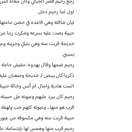
رجع رحيم قصر الجبالي وكان معاه أنس و
اول لما رحيم دخل.
ليان شافته وهي قاعده في حضن مامتها
حبيبة بصت عليه بسرعه وشكرت ربنا من 
خديجة قربت منه وهي بتبكي وحزينه وعيو
بسببي.
رحيم ضمها وقال بهدوء: مفيش حاجة ح
ذكريا كان بيبص لـ خديجة وصعبان عليه ح
الست هادية وامال ام أنس وخالة حبيبة.
رحيم كان بيرد عليهم وعيونه على حبيبت
قرب هو منها... وعيونه كلهم حب ولهفة.
حبيبة قربت منه وهي مكسوفه من عيون ك
رحيم قرب منها وهمس لها بإبتسامة: ع