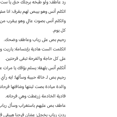
رد عاطف: ولو طبخه برجلك حتى يا ست ال
اتكلم أنس وهو بيبص لهم بقرف: انا مش
واتكلم أنس بصوت عالي وهو بيقرب من ر
كل يوم.
رحيم بص على رباب وعاطف وضحك.
اتكلمت الست هادية بإبتسامة: ياريت وال
على كل حاجة والفرحة تبقى فرحتين.
أتكلم أنس بلهفة: يسلم بؤقك يا مرات عم
رحيم بص لـ خالة حبيبة وسألها: ايه رأ
والدة ميادة بصت لبنتها وشافتها فرحانه.
فادية الخادمة زرغطت وهي فرحانه.
عاطف بص عليهم باستغراب وسأل رباب: ه
ردت رباب بخجل: عشان فرحنا هيبقى ق