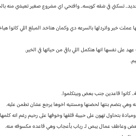
ديد.. تسكني في شقه كويسه.. وافتحي اي مشروع صغير تعيشي منه بالح
لت خير واتردلها بالسرعه دي وكمان هتاخد المبلغ اللي كانوا هيا
لى نفسها انها هتكمل اللي باقي من حياتها في الخير.
م.
.. كانوا قاعدين جنب بعض وبيتكلموا.
ه وهي بتضم بنتها لحضنها ومستنيه اخوها يرجع عشان تطمن عليه.
يادة بتحاول تهون على حبيبة قلقها وخوفها على رحيم رغم انه كلمها 
 بعض وعاطف عمال يبص لـ رباب بأعجاب وهي قاعده مكسوفه منه.