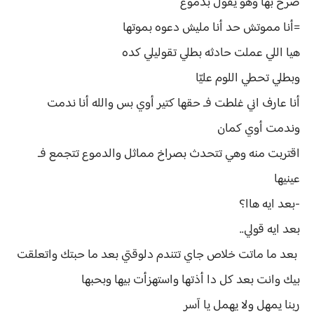
صرخ بها وهو يقول بدموع
=أنا مموتش حد أنا مليش دعوه بموتها
هيا اللي عملت حادثه بطلي تقوليلي كده
وبطلي تحطي اللوم عليّا
أنا عارف اني غلطت فـ حقها كتير أوي بس والله أنا ندمت
وندمت أوي كمان
اقتربت منه وهي تتحدث بصراخ مماثل والدموع تتجمع فـ
عينيها
-بعد ايه هاا؟
بعد ايه قولي..
بعد ما ماتت خلاص جاي تتندم دلوقتي بعد ما حبتك واتعلقت
بيك وانت بعد كل دا أذتها واستهزأت بيها وبحبها
ربنا يمهل ولا يهمل يا آسر