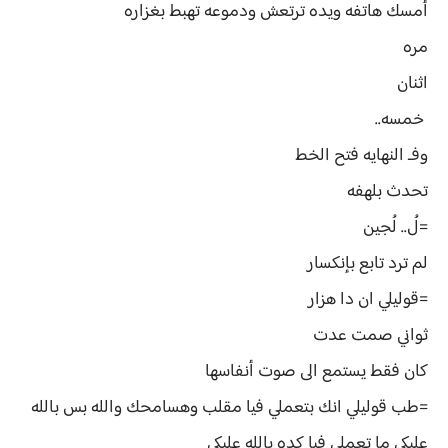
أمسك هاتفه ويده ترتعش ودموعه تهبط بغزاره
مره
اثنان
خمسه..
وفـ النهايه فتح الخط
تحدث بلهفه
=لُ.. لُجين
لم ترد تابع بإنكسار
=قوليلي ان دا هزار
ثواني صمت عدت
كان فقط يستمع الى صوت أنفاسها
=طب قوليلي انك بتعملي فيا مقلب وهسامحك والله بس بالله
عليكي ما تعملي فيا كده بالله عليكي