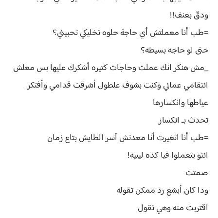
ودقّ بعنف!!
=طب أنا معملتش أي حاجة حلوه تخليكي تحبيني؟
حتى لو حاجه بسيطه؟
_مش هنكر انك عملت وحاجات كتيره أشكرك عليها بس معلش
انتقامي عماني وكنت بشوف علطول أشرقت قدامي وأفتكر
عياطها وانكسارها
تحدث بـ انكسار
=طب أنا اتغيرت أنا معدتش آسر الطايش بتاع زمان
انتو بتعملوا فيا كده ليييه!
صمتت
ودا كان أبشع رد ممكن تقوله
اقتربت منه وهي تقول