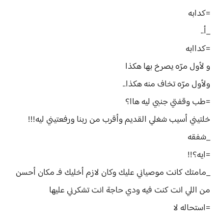
=كدابه
_أ..
=كداابه
و لأول مرّه يصرخ بها هكذا
ولأول مرّه تخاف منه هكذا..
=طب وقفتي جنبي ليه هاا؟
خلتيني أسيب شغلي القديم وأقرب من ربنا ورفعتيني ليه!!!
_شفقه
=ايه؟!!
_مامتك كانت موصياني عليك وكان لازم أخليك فـ مكان أحسن
من اللي انت كنت فيه ودي حاجة انت تشكرني عليها
=استحاله لا