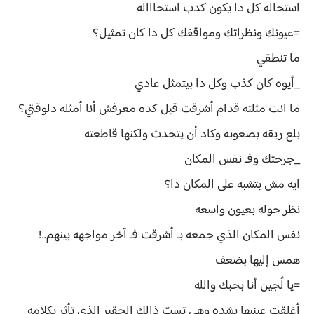
استحاله كل دا يكون كدب استحاااله
=عيونك ونظراتك ومواقفك كل دا كان تمثيل؟
ما تنطقي
_أيوه كان كذب وكل دا بيتمثل عادي
ما انت مثلته قدام أشرقت قبل كده معرفش أنا أمثله دلوقتي؟
بلع ريقه بصعوبه وكاد أن يتحدث ولكنها قاطعته
_جرحتك وفـ نفس المكان
ايه مش بتشبه على المكان دا؟
نظر حوله بعيون واسعه
نفس المكان الذي جمعه بـ أشرقت فـ آخر مواجهه بينهم..!
همس إليها بضعف
=يا لُجين أنا بحبك والله
أغلقت عينيها بشده وهي تسبّ ذالك الحقير الذي تأثر بكلامه