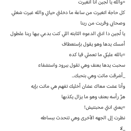
=والله يا لُجين أنا اتغيرت
كل حاجة اتغيرت من ساعة ما دخلتي حياتي والله غيرت شغلي
وصحابي وقربت من ربنا
يا لُجين دا انتي الدعوه الثابته اللي كنت بدعي بيها ربنا علطول
أمسك يدها وهو يقول بإستعطاف
=بالله عليكي ما تعملي فيا كده
سحبت يدها بعنف وهي تقول ببرود واستشفاء
_أشرقت ماتت وهي بتحبك…
وأنا عشت معاك عشان أخليك تفهم هي ماتت بإيه
هزّ رأسه بعنف وهو ما يزال يكذبها
=يعني انتي محبتنيش!
نظرت إلى الجهه الأخرى وهي تتحدث ببساطه
_لا