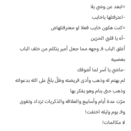
=ابعد عن وشي يلا
-اعترفتلها ياخايب
=كنت هكون خايب فعلا لو معترفتلهاش
-آه يا قلبي الحزين
أغلق الباب فـ وجهه مما جعل أمير يتكلم من خلف الباب
بعصبيه
-ماشي يا آسر لما أشوفك
لم يهتم له وذهب وأدى فريضته وظلّ يلحُّ على الله بدعواته
وذهب حتى ينام وهو يفكر بها
مرّت عدة أيام وأسابيع والعلاقه والذكريات تزداد وتقوى
وفـ يوم وليله اختفت!
لا مكالمات!