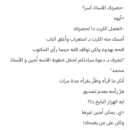
-حضرتك الأستاذ آسر؟
=أيوه
-اتفضل الكرت دا لحضرتك
أمسك منه الكرت بـ استغراب وأغلق الباب
فتحه بهدوء ولكن توقف قلبه حينما رأى المكتوب
"نتشرف بـ دعوة سيادتكم لحفل خطوبة الآنسه لُجين و الأستاذ
محمد"
أنكر ما قرأه وظلّ يقرأه عدة مرات
هزّ رأسه بعدم تصديق
ايه الهزار البايخ دا؟
=ي.. يمكن لُجين غيرها
ولكن على من يضحك!