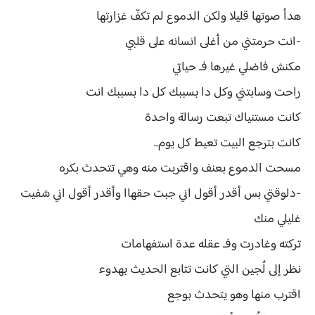
هدأ صوتها قليلا ولكن الدموع لم تكفّ غزارتها
-انت حرمتني من أغلى انسانه على قلبي
مكنش فاضلي غيرها فـ حياتي
راحت وسابتني وكل دا بسببك كل دا بسببك انت
كانت مستنياك تبعت رسالة واحدة
كانت بترجع البيت تعيط كل يوم..
مسحت الدموع بعنف واقتربت منه وهي تتحدث بكره
-دلوقتي بس أقدر أقول اني جبت حقهاا وأقدر أقول اني شفيت
غليلي منك
تركته وغادرت وفـ عقله عدة استفهامات
نظر إلى لُجين التي كانت تتابع الحديث بهدوء
اقترب منها وهو يتحدث بوجع