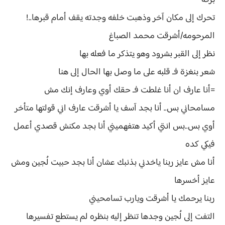
برقه
تحرك إلى مكان آخر وذهبت خلفه وجدته يقف أمام قبرها..!
المرحومه/أشرقت محمد الصباغ
نظر إلى القبر بشرود وهو يتذكر ما فعله بها
شعر بنغزة فـ قلبه على ما وصل بها الحال إلى هنا
=أنا عارف ان أنا غلطت فـ حقك أوي وعارف إنك مش
مسامحاني بس.. أنا بجد آسف يا أشرقت عارف اني قولتها متأخر
أوي بس..بس انتي أكيد هتفهميني أنا بجد مكنش قصدي أعمل
فيكي كده
أنا مش عايز ربنا ياخدني بذنبك عشان أنا بجد حبيت لُجين ومش
عايز أخسرها
ربنا يرحمك يا أشرقت ويارب تسامحيني
التفت إلى لُجين وجدها تنظر إليه بنظره لم يستطع تفسيرها