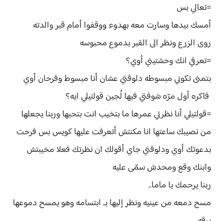
=تعالي بس
أمسك بيدها وسارت معه بهدوء ووقفوا أمام قبر والدته
روى الزرع ونظر الى القبر بدموع محبوسه
=تعرفي انك وحشتيني أوي؟
بتمنى تكوني مبسوطه دلوقتي عشان أنا مبسوط وفرحان أوي
فاكره أول مرّه شوفتي فيها لُجين قولتيلي ايه؟
=قولتيلي أنا نظرتي عمرها ما بتخيب انت بتحبها وربنا يجعلها
من نصيبك ساعتها انا مكنتش أتعرفت عليها كويس بس فرحت
بدعوتك أوي ودلوقتي جاي أقولك ان نظرتك فعلا مخيبتش
وابنك وقع ومحدش سمّى عليه
ربنا يرحمك يا ماما..
مسح دمعه من عينيه ونظر إليها بـ ابتسامه وهو يمسح دموعها