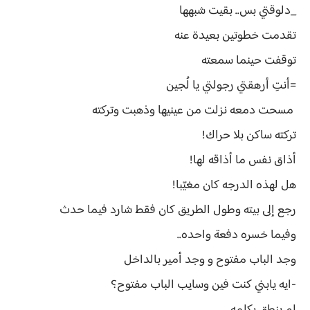
_دلوقتي بس.. بقيت شبهها
تقدمت خطوتين بعيدة عنه
توقفت حينما سمعته
=أنتِ أرهقتي رجولتي يا لُجين
مسحت دمعه نزلت من عينيها وذهبت وتركته
تركته ساكن بلا حراك!
أذاق نفس ما أذاقه لها!
هل لهذه الدرجه كان مغيّبا!
رجع إلى بيته وطول الطريق كان فقط شارد فيما حدث
وفيما خسره دفعة واحده..
وجد الباب مفتوح و وجد أمير بالداخل
-ايه يابني كنت فين وسايب الباب مفتوح؟