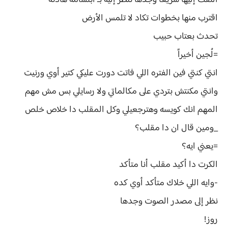
التفت إليها سريعا وجدها تنظر إليه بـ ابتسامه هادئه
اقترب منها بخطوات تكاد لا تلمس الأرض
تحدث بعتاب حبيب
=لُجين أخيراً
انتي كنتي فين الفتره اللي فاتت دورت عليكي كتير أوي ورنيت
وانتي مكنتش بتردي على مكالماتي ولا رسايلي بس مش مهم
المهم انك كويسه وهترجعيلي وكل المقلب دا خلاص خلص
_ومين قال ان دا مقلب؟
=يعني ايه؟
الكرت دا أكيد مقلب أنا متأكد
-وايه اللي خلاك متأكد أوي كده
نظر إلى مصدر الصوت وجدها
روز!