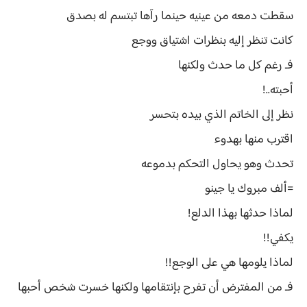
سقطت دمعه من عينيه حينما رآها تبتسم له بصدق
كانت تنظر إليه بنظرات اشتياق ووجع
فـ رغم كل ما حدث ولكنها
أحبته..!
نظر إلى الخاتم الذي بيده بتحسر
اقترب منها بهدوء
تحدث وهو يحاول التحكم بدموعه
=ألف مبروك يا جينو
لماذا حدثها بهذا الدلع!
يكفي!!
لماذا يلومها هي على الوجع!!
فـ من المفترض أن تفرح بإنتقامها ولكنها خسرت شخص أحبها