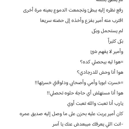
لم ينطق بكلمه
رفع نظره إليه ببطئ وتجمعت الدموع بعينه مرة أخرى
اقترب منه أمير بفزع وأخذه إلى حضنه سريعا
لم يستحمل وبكى
بكى كثيراً
وأمير لا يفهم شئ
=هوا ليه بيحصلي كده؟
هوا أنا وحش للدرجادي؟
=خسرت ابويا وأمي وأصحابي ودلوقتي خسرتها!!
هوا أنا مستهلش أي حاجة حلوه تحصلي!!
يارب أنا تعبت والله تعبت أوي
كان أمير يربت عليه بحزن على ما وصل إليه صديق عمره
-انت اللي يعرفك ميبعدش عنك يا آسر