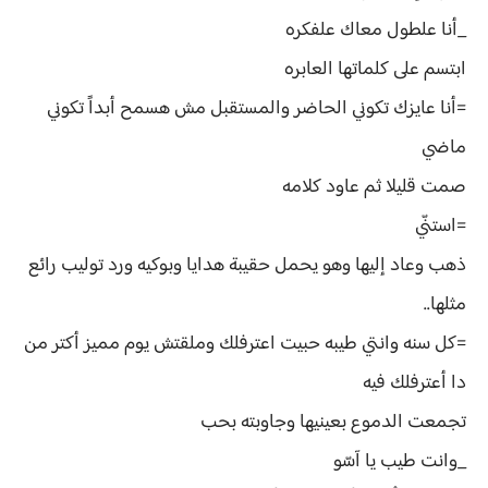
_أنا علطول معاك علفكره
ابتسم على كلماتها العابره
=أنا عايزك تكوني الحاضر والمستقبل مش هسمح أبداً تكوني
ماضي
صمت قليلا ثم عاود كلامه
=استنّي
ذهب وعاد إليها وهو يحمل حقيبة هدايا وبوكيه ورد توليب رائع
مثلها..
=كل سنه وانتي طيبه حبيت اعترفلك وملقتش يوم مميز أكتر من
دا أعترفلك فيه
تجمعت الدموع بعينيها وجاوبته بحب
_وانت طيب يا آسّو