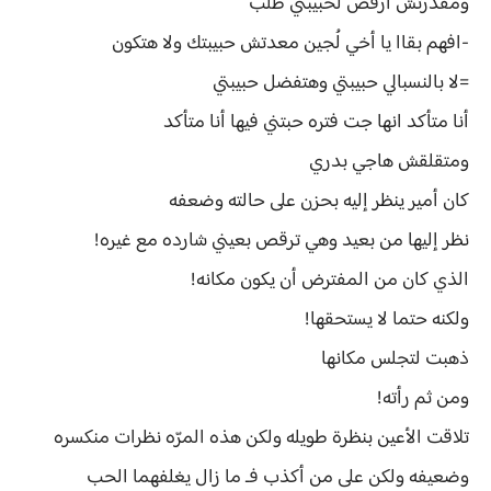
ومقدرتش أرفض لحبيبتي طلب
-افهم بقاا يا أخي لُجين معدتش حبيبتك ولا هتكون
=لا بالنسبالي حبيبتي وهتفضل حبيبتي
أنا متأكد انها جت فتره حبتني فيها أنا متأكد
ومتقلقش هاجي بدري
كان أمير ينظر إليه بحزن على حالته وضعفه
نظر إليها من بعيد وهي ترقص بعيني شارده مع غيره!
الذي كان من المفترض أن يكون مكانه!
ولكنه حتما لا يستحقها!
ذهبت لتجلس مكانها
ومن ثم رأته!
تلاقت الأعين بنظرة طويله ولكن هذه المرّه نظرات منكسره
وضعيفه ولكن على من أكذب فـ ما زال يغلفهما الحب