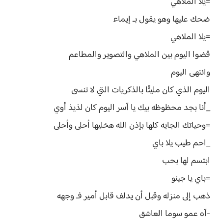
=يلا الملاهي
ضحك عليها وهو يقول بـ إيماء
=يلا الملاهي
قضوا اليوم بين الملاهي والتصوير والمطاعم
وانتهى اليوم
اليوم الذي كان مليئًا بالذكريات التي لا تنسى
_أنا بجد محظوظه بيك يا آسر اليوم كان لذيذ أوي
=وحياتك الجايه كلها بإذن الله هخليها أحلى وأحلى
_احم طيب يلا باي
ابتسم لها بحب
=باي يا جينو
ذهب إلى منزله وقبل أن يدلف قابل أمير فـ وجهه
-آه عمو سوما العاشق