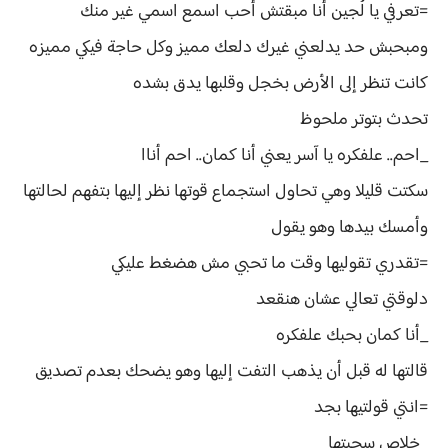
=تعرفي يا لُجين أنا مبقتش أحب اسمع اسمي غير منك
ومبحبش حد يدلعني غيرك دلعك مميز وكل حاجة فيكي مميزه
كانت تنظر إلى الأرض بخجل وقلبها يدق بشده
تحدث بتوتر ملحوظ
_احم.. علفكره يا آسر يعني أنا كمان.. احم أناا
سكتت قليلا وهي تحاول استجماع قوتها نظر إليها بتفهم لحالتها
وأمسك بيدها وهو يقول
=تقدري تقوليها وقت ما تحبي مش هضغط عليكي
دلوقتي تعالي عشان هنقعد
_أنا كمان بحبك علفكره
قالتها له قبل أن يذهب التفت إليها وهو يضحك بعدم تصديق
=انتي قولتيها بجد
_خلاص سحبتها