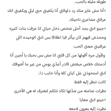
طويله مليئه بالحب..
=أنا مش عايز منك رد دلوقتي أنا يكفيني حبي ليكي ويكفيني انك
عرفتي مشاعري ناحيتك
=جينو انتي بجد أحلى شخص دخل حياتي انا عرفت بنات كتيره
ومحدش فيهم كان بيأثر فيا اطلاقا بس انتي الوحيده اللي
عرفتيني معنى الحب
ولأول مره أقولها من كل قلبي انا مش بس بحبك يا لُجين أنا
أدمنتك خلاص مبقتش قادر أعدّي يومي من غير ما أشوفك
انتي استحوذتي على كياني كله وأنا حابب دا..
كانت تنظر إليه فقط
نظرات صامته من شدّتها تكاد تتكلم لتعترف له هي الأخرى
=جينو انتي معايا
نظرت إليه بعيون لامعه