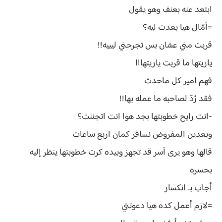
ابتعد عنه بعنف وهو يقول
=أمّال هيا بعدت ليه؟
قربت مني عشان بس تجرحني ليييه!!
ياريتها ما قربت ياريتهااا
فهم امير كل ماحدث
فقد رُدّ لصاحبه ما عمله بها!!
-انت رايح خطوبتها بجد هوا انت اتجننت؟
وبعدين المفروض نسافر كمان اربع ساعات
قالها وهو يرى آسر قد تجهز وبيده كرت خطوبتها ينظر إليه
بحسره
أجاب بـ انكسار
=لازم أعمل كده هيا دعوتني