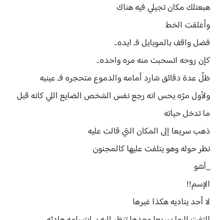
هبعتلك مكان تجيلي فيه هناك
وأغلقت الخط
فضل واقف بالموبايل فـ ايده..
كإن روحه اتسحبت منه مره واحده..
ظلّ عدة دقائق شارد أمامه والدموع متحجره فـ عينيه
ولأول مرّه يحس انه رجع نفس الشخص الضايع اللي كانه قبل
ما تدخل حياته
ذهب سريعا إلى المكان التي قالت عليه
نظر حوله وهو يتلفت عليها كالمجنون
_آسّو
الإسم!!
لا أحد يناديه هكذا غيرها