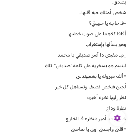
بصدق..
شخص أمتلك حبه قلبها..
-فـ حاجه يا حبيبتي؟
أفاقا كلاهما على صوت خطيبها
وهو يسألها بإستغراب
_م.. مفيش دا آسر صديقي يا محمد
ابتسم هو بسخريه على كلمة "صديقي" تلك
=ألف مبروك يا بشمهندس
لُجين شخص نضيف وتستاهل كل خير
نظر إليها نظرة أخيره
نظرة وداع
خرج وجد أمير ينتظره فـ الخارج
=قلبي واجعني اوي يا صاحبي