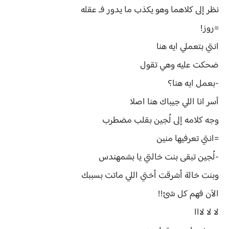
نظر إلى كلاهما وهو يكذب ما يدور فـ عقله
=روز!
انتي بتعملي ايه هنا
ضحكت عليه وهي تقول
-بعمل ايه هنا؟
آسر انا اللي جيباك هنا اصلا
وجه كلامه إلى لُجين بقلب مضطرب
=انتي تعرفيها منين
-لُجين تبقى بنت خالتي يا بشمهندس
وبنت خالة أشرقت أختي اللي ماتت بسببك
الآن فهم كل شئ!!
لا لا لااا