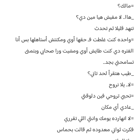
=مالك؟
_هاا.. لا مفيش هيا مين دي؟
تنهد قليلا ثم تحدث
=واحده كنت غلطت فـ حقها أوي ومكنتش أستاهلها بس أنا
الفتره دي كنت طايش أوي ومشيت ورا صحابي وبتمنى
تسامحني بجد..
_طيب هتقرأ لحد تاني؟
=لا.. يلا نروح
=تحبي تروحي فين دلوقتي
_عادي أي مكان
=لا انهارده يومك وانتي اللي تقرري
فكرت ثواني معدوده ثم قالت بحماس