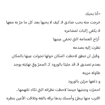
=أنا بحبك
خرجت منه بحب صادق فـ كيف لا يحبها بعد كل ما مرّ به معها
فـ يكفي إكبات لمشاعره
أزاح العمامه التي تخفي عينيها
نظرت إليه بصدمه
وقبل ان تنطق لاحظت المكان حولها تجولت عينها بالمكان
بعدم تصديق فـ قد مليئا بالورود كـ الممرّ وفي نهايته يوجد
طاوله مزينه
و دلعها مزيّن بالورود
احمرّت وجنتيها حينما لاحظت نظراته التي تكاد تلتهمها...
اقترب منها ببطئ وأمسك يدها برقه بالغه وتلاقت الأعين بنظره