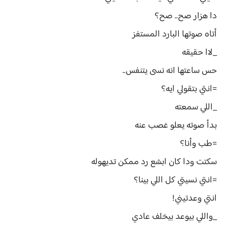
دا هزار صح.. صح؟
أتاه صوتها البارد المستفز
_لاا حقيقه
حس ساعتها انه نسى يتنفس..
=انتي بتقولي ايه؟
_اللي سمعته
بدأ صوته يعلو غصب عنه
=طب وأنا؟
سكتت ودا كان ابشع رد ممكن تديهوله
=انتي نسيتي كل اللي بينا؟
انتي وعدتيني!
_واللي بيوعد بيخلف عادي