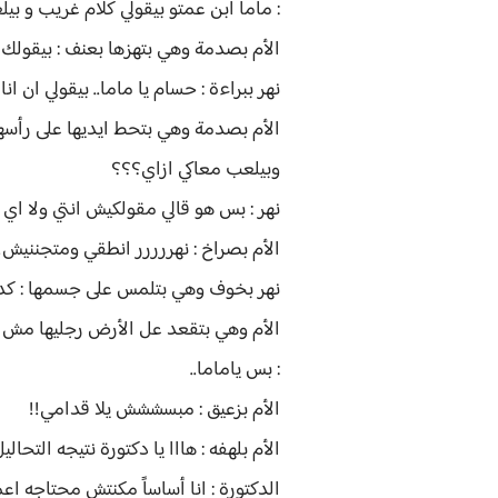
: ماما ابن عمتو بيقولي كلام غريب و بي
الأم بصدمة وهي بتهزها بعنف : بيقولك ايي
نهر ببراءة : حسام يا ماما.. بيقولي ان ان
الأم بصدمة وهي بتحط ايديها على رأسها 
وبيلعب معاكي ازاي؟؟؟
نهر : بس هو قالي مقولكيش انتي ولا اي 
الأم بصراخ : نهررررر انطقي ومتجننيش!!
نهر بخوف وهي بتلمس على جسمها : كده 
الأم وهي بتقعد عل الأرض رجليها مش شاي
: بس ياماما..
الأم بزعيق : مبسششش يلا قدامي!!
الأم بلهفه : هااا يا دكتورة نتيجه التحالي
الدكتورة : انا أساساً مكنتش محتاجه اعمل