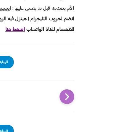
الأم بصدمه قبل ما يغمى عليها : ايييييييييي
انضم لجروب ا
لتليجرام ( هينزل ف
يه الرو
للانضمام لقناة الواتساب
اضغط هنا
الرواي
الرواي