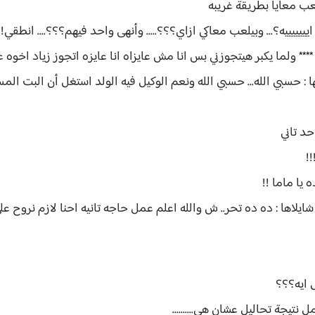
لعب معايا بطريقة غريبه
يييييه؟... وبيلعب معاكي ازاي؟؟؟..... وأنهى واحد فيهم؟؟؟.... انطقي!!
ا **** ولما يكبر هيتجوزني بس انا مش عايزاه انا عايزه اتجوز زياد اخوه 
: حسبي الله... حسبي الله ونعم الوكيل فيه الولد استغل أن البت الم
حد تاني
!
يا ماما !!
لاها : ده ده تحر.. ش والله اعلم عمل حاجه تانيه احنا لازم نروح على
ل ايه؟؟؟
 نتيجة تحاليل عشان هي..........