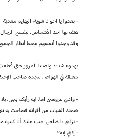
- بعدوا يا اخوانا شوية، البهايم معدية
هتف بها احد الأشخاص، ليفسح الرجال ل
وقد وجدوا أنفسهم محط أنظار الجميع 
بهدوء شديد واصلتا المرور حتى قُطعت
معلقة في الهواء، ، لتجده صاحب الإحتف
- وادي عروستي اها، ايه رأيكم بجى، بلا تع
ضحك الشباب من أقرانه فصاحت به تنهر
- نزلني يا ضاحي، عيب عليك أنا كبيرة 
- إنتي إيه؟