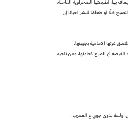
جفاف بها، لطبيعتها الصحراوية القاحلة،
تصبح ظلًا او طعامًا للبشر احيانا إن
تصق غرتها الامامية بجبهتها،
 الفرصة في المرح كعادتها، ومن ناحية
ن، ولسة بدري جوي ع المغرب .