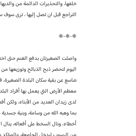
خلفها، والتحذيرات الدائمة من والديها
التراجع قبل ان تصل إليها ، ترى سوف س
❈-❈-❈
واصلت الصغيرتان بدفع الغنم حتى اخترق
اليوم لتحضر ذبح الذبائح وتوزيعها من 
شاسع عن بقية سكان البلدة الصغيرة، فم
معظم الأرض التي يعمل بها أفراد البلدة
لدى زيدان العديد من الأبناء، ولكن أف
بما وهبه الله من وسامة، وبنية جسدية م
أخطاء، ونال السخط على أفعاله، ينال ا
من الرسوب ليدخل الجامعة، والمؤكد هو 