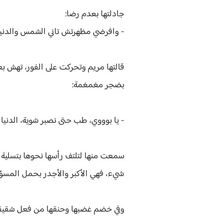
جادلتها بعدم رضا:
- وافرضي مظهرتش تاني الشمس والدنيا ل
قالتها مريم وتحركت على الفور، تهش بع
بضجر مغمغمة:
- يا بوووي، طب حتى نصبر شوية، الدنيا
سمعت منها لتلتف رأسها نحوها بتسلية ،
شيء، فهي الأكبر والأجدر بحمل المسؤ
وفي خضم غضبها وحنقها من فعل شقيقتها،