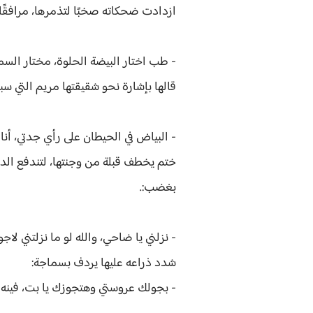
ازدادت ضحكاته صخبًا لتذمرها، مرافقًا
- طب اختار البيضة الحلوة، مختار السم
قالها بإشارة نحو شقيقتها مريم التي سبق
- البياض في الحيطان على رأي جدتي، أنا
ختم يخطف قبلة من وجنتها، لتندفع الدم
بغضب:.
- نزلني يا ضاحي، والله لو ما نزلتني لاج
شدد ذراعه عليها يردف بسماجة:
- بجولك عروستي وهتجوزك يا بت، فينه