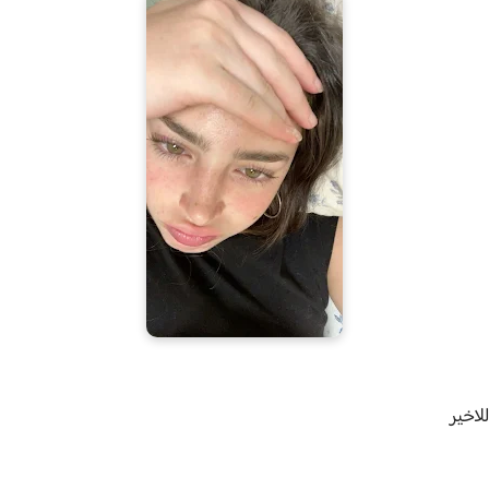
لاخير