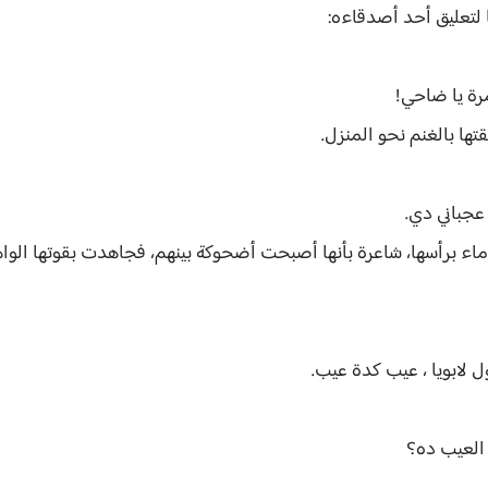
 لتعليق أحد أصدقاءه:
رة يا ضاحي!
تها بالغنم نحو المنزل.
 عجباني دي.
اء برأسها، شاعرة بأنها أصبحت أضحوكة بينهم، فجاهدت بقوتها الواهي
ول لابويا ، عيب كدة عيب.
 العيب ده؟