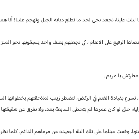
يلت علينا، نجعد بجى لحد ما تطلع ديابة الجبل وتهجم علينا! أنا ه
صاها الرفيع على الاغنام ، كي تجعلهم بصف واحد يسبقونها نحو المن
 مطرتش يا مريم .
 تسرع بقيادة الغنم في الركض، لتضطر زينب لملاحقتهم بخطواتها الس
لية، حتى لو كان عمرها لم يتخطى السابعة بعد، ولا تفرق عن شقيقت
 وقعت عيناها على تلك التلة البعيدة عن مرعاهم الدائم، كلما نظرت 