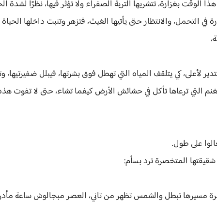
ا الوقت بغزارة، تتشربها التربة الصفراء ولا تؤثر فيها، نظرًا لشدة ال
رة في التحمل، والانتظار حتى يأتيها الغيث، فتزهر وتنبت داخلها الحياة ل
،
ر لأعلى، كي يتلقف المياه التي تهطل فوق بشرتها، فيبلل ضفيرتيها، وتل
لغنم التي ترعاها تأكل في حشائش الأرض كيفما تشاء، حتى لا تفوت هذه
عالوا على طول.
شقيقتها المتخصرة ترد بسأم:
لنطرة مسيرها تبطل والشمس تظهر من تاني، العصر مبجالوش ساعة مأد