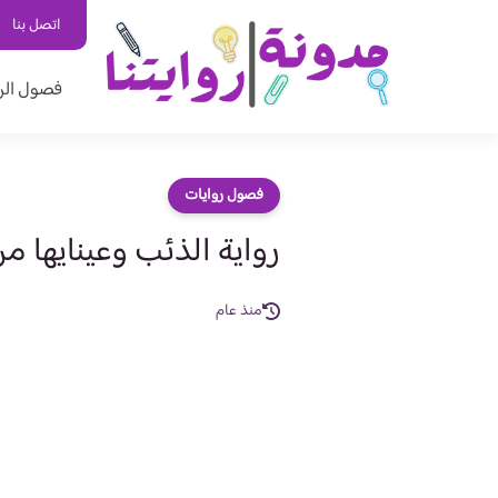
اتصل بنا
فصول الر
فصول روايات
رواية الذئب وعينايها م
منذ عام