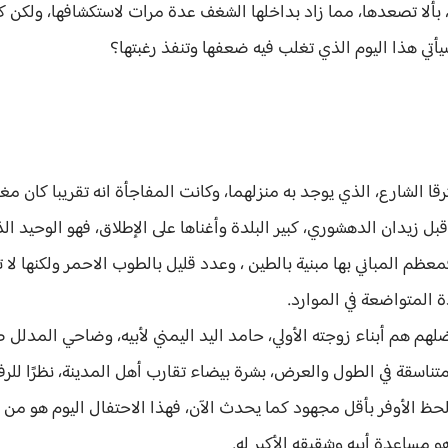
، بألا تصعدها، مما زاد بداخلها الشغف عدة مرات لاستكشافها، ولكن ك
يأتي هذا اليوم الذي تغلب فيه ضعفها وتنفذ رغبتها؟
ا الشارع، الذي يوجد به منزلهما، وكانت المفاجأة انه تقريبا كان مغ
قبل زيدان الدهشوري، كبير البلدة وأغناها على الإطلاق، فهو الوحيد 
عظم المباني بها مبنية بالطين ، وعدد قليل بالطوب الاحمر ولكنها 
 المتواضعة في الموارد.
ضلهم هم أبناء زوجته الأولي، حامد اليد اليمني لأبيه، وضاحي المدلل
تناسقة في الطول والعرض، بشرة بيضاء تقارب أهل المدينة، نظرًا للرف
لحظ الأوفر بأقل مجهود كما يحدث الآن، فهذا الاحتفال اليوم هو من 
مساعدة أبيه وشقيقه الأكبر له.