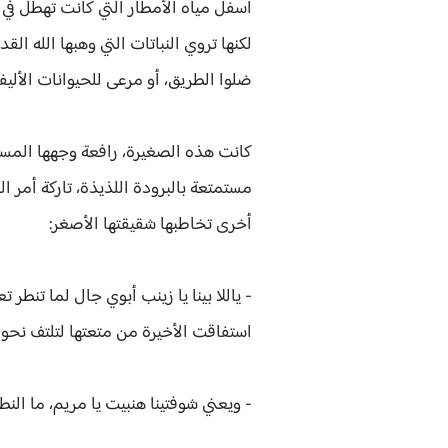
اسفل مياه الأمطار التي كانت تهطل في هذ
لكنها تروي النباتات التي وهبها الله القد
ضلوا الطريق، أو مرعى للحيوانات الأليفة
كانت هذه الصغيرة، رافعة وجهها المستدي
مستمتعة بالبرودة اللذيذة، تاركة أمر ا
أخرى تخاطبها شقيقتها الأصغر:
- ياللا بينا يا زينب أبوي جال لما تنطر ت
استفاقت الأخيرة من متعتها لتلتف نحو 
- ويعني شوفتينا هنبيت يا مريم، ما ا