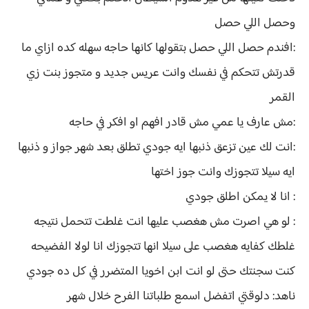
وحصل اللي حصل
:افندم حصل اللي حصل بتقولها كانها حاجه سهله كده ازاي ما
قدرتش تتحكم في نفسك وانت عريس جديد و متجوز بنت زي
القمر
:مش عارف يا عمي مش قادر افهم او افكر في حاجه
:انت لك عين تزعق ذنبها ايه جودي تطلق بعد شهر جواز و ذنبها
ايه سيلا تتجوزك وانت جوز اختها
: انا لا يمكن اطلق جودي
: لو هي اصرت مش هغصب عليها انت غلطت تتحمل نتيجه
غلطك كفايه هغصب على سيلا انها تتجوزك انا لولا الفضيحه
كنت سجنتك حتى لو انت ابن اخويا المتضرر في كل ده جودي
ناهد: دلوقتي اتفضل اسمع طلباتنا الفرح خلال شهر