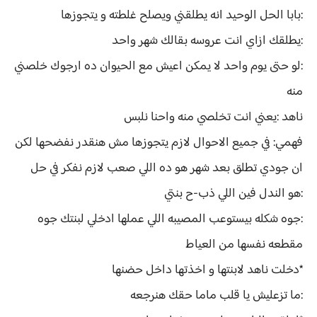
:بابا الحل الوحيد انه يطلقني ويصلح غلطته و يتجوزها
:يطلقك ازاي انت عروسه بقالك شهر واحد
:لو حتى يوم واحد لا يمكن اعيش مع الحيوان ده ارجوك خلصني
منه
ناهد :يعني انت تخلصي منه واحنا نلبس
فهمي: في جميع الاحوال لازم يتجوزها مش هنقدر نفضحها لكن
ان جودي تطلق بعد شهر هو ده اللي صعب لازم نفكر في حل
:هو الندل فين اللي ذب-ح بنتي
:جوه شكله بيستوعب المصيبه اللي عملها ادخلي لبنتك جوه
مقطعه نفسها من العياط
*دخلت ناهد لابنتها و اخذتها داخل حضنها
:ما تزعليش يا قلب ماما حقك هنرجعه