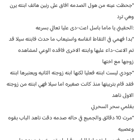
*جحظت عينه من هول الصدمه افاق على رنين هاتف ابنته يرن
وهي ترد
:الحقيني يا ماما باسل اعت-دى عليا تعالي بسرعه
*بدا فهمي في التقاط انفاسه واستيعاب ما حدث فابنته سيلا قد
تم الاعت-داء عليها وابنته الاخرى فاقده الوعي لمشاهده
زوجها مع اختها
*جودي ليست ابنته فعليا لكنها ابنه زوجته الثانيه ويعتبرها ابنته
فقد قام بتربيتها منذ كانت صغيره اما سيلا فهي ابنته من زوجته
الاولى ناهد
بقلمي سحر السحرتي
*مرت 10 دقائق والجميع في حاله صدمه دقت ناهد الباب بقوه
وعصبيه