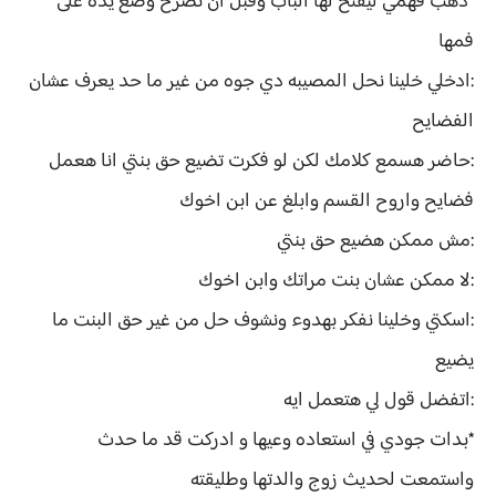
*ذهب فهمي ليفتح لها الباب وقبل ان تصرخ وضع يده على
فمها
:ادخلي خلينا نحل المصيبه دي جوه من غير ما حد يعرف عشان
الفضايح
:حاضر هسمع كلامك لكن لو فكرت تضيع حق بنتي انا هعمل
فضايح واروح القسم وابلغ عن ابن اخوك
:مش ممكن هضيع حق بنتي
:لا ممكن عشان بنت مراتك وابن اخوك
:اسكتي وخلينا نفكر بهدوء ونشوف حل من غير حق البنت ما
يضيع
:اتفضل قول لي هتعمل ايه
*بدات جودي في استعاده وعيها و ادركت قد ما حدث
واستمعت لحديث زوج والدتها وطليقته