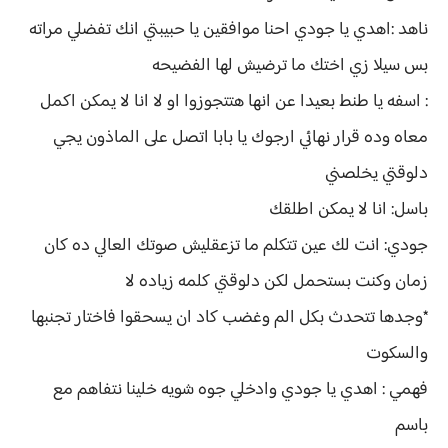
ناهد :اهدي يا جودي احنا موافقين يا حبيبتي انك تفضلي مراته
بس سيلا زي اختك ما ترضيش لها الفضيحه
: اسفه يا طنط بعيدا عن انها هتتجوزوا او لا انا لا يمكن اكمل
معاه وده قرار نهائي ارجوك يا بابا اتصل على الماذون يجي
دلوقتي يخلصني
باسل: انا لا يمكن اطلقك
جودي: انت لك عين تتكلم ما تزعقليش صوتك العالي ده كان
زمان وكنت بستحمل لكن دلوقتي كلمه زياده لا
*وجدها تتحدث بكل الم وغضب كاد ان يسحقوا فاختار تجنبها
والسكوت
فهمي : اهدي يا جودي وادخلي جوه شويه خلينا نتفاهم مع
باسم