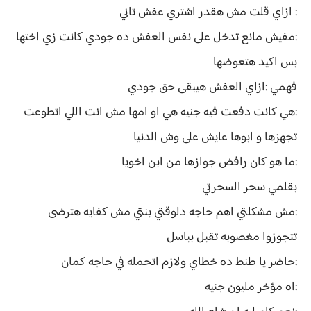
: ازاي قلت مش هقدر اشتري عفش تاني
:مفيش مانع تدخل على نفس العفش ده جودي كانت زي اختها
بس اكيد هتعوضها
فهمي :ازاي العفش هيبقى حق جودي
:هي كانت دفعت فيه جنيه هي او امها مش انت اللي اتطوعت
تجهزها و ابوها عايش على وش الدنيا
:ما هو كان رافض جوازها من ابن اخويا
بقلمي سحر السحرتي
:مش مشكلتي اهم حاجه دلوقتي بنتي مش كفايه هترضى
تتجوزوا مغصوبه تقبل بباسل
:حاضر يا طنط ده خطاي ولازم اتحمله في حاجه كمان
:اه مؤخر مليون جنيه