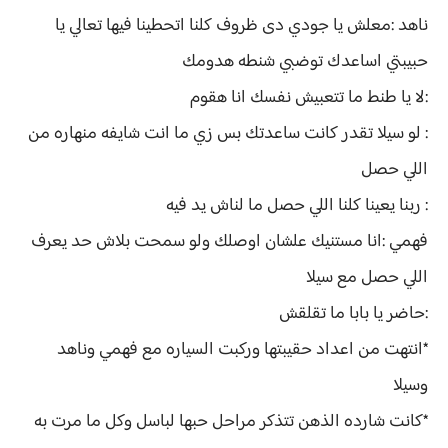
ناهد :معلش يا جودي دى ظروف كلنا اتحطينا فيها تعالي يا
حبيبتي اساعدك توضبي شنطه هدومك
:لا يا طنط ما تتعبيش نفسك انا هقوم
: لو سيلا تقدر كانت ساعدتك بس زي ما انت شايفه منهاره من
اللي حصل
: ربنا يعينا كلنا اللي حصل ما لناش يد فيه
فهمي :انا مستنيك علشان اوصلك ولو سمحت بلاش حد يعرف
اللي حصل مع سيلا
:حاضر يا بابا ما تقلقش
*انتهت من اعداد حقيبتها وركبت السياره مع فهمي وناهد
وسيلا
*كانت شارده الذهن تتذكر مراحل حبها لباسل وكل ما مرت به