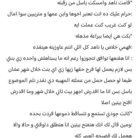
*قامت ناهد وامسكت باسل من رقبته
:حرام عليك ده انت تعتبر اخوها وابن عمها و متربيين سوا امال
لو كنت غريب كنت عملت ايه
*بكت هي ايضا ببراعة مذهله
:فهمي خلاص يا ناهد كل اللي انتم عاوزينه هينفذه
: انا هقنعها توافق تتجوزوا رغم انه ما يستاهلش واحده زي بنتي
بس لازم يعمل لها فرح حقها زيها زي اي بنت خلال شهر عشان
طبعا لو حصل حمل من عملته المهببه دي نقدر نلم الموضوع
باسل :بس انا ما اقدرش اجهز بيت ثاني خلال شهر وما اقدرش
افتح بيتين اصلا
*كانت جودي تستمع و تتساقط دموعها فردت بحده
:ومين قال لك انك هتفتح بيتين انا هتطلق دلوقتي و حالا والا
هعمل لك فضيحه العمر كله