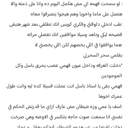
: لو سمحت فهمه اني مش هكمل اليوم ده وانا على ذمته والا
هتصل على ماما واخويا وهم هيجوا يتصرفوا معاه
:طب ادخلي دلوقتي وفكري كويس انك تطلقي بعد شهر هتبقى
فضيحه ليكي وناهد وسيلا موافقين انك تفضلي مراته
:هما يوافقوا في اللي يخصهم لكن اللي يخصني لا
بقلمي سحر السحرتي
*دخلت الغرفه وداخل عيون فهمي غضب يحرق باسل وكل
الموجودين
فهمي :بقى يا استاذ باسل انت عملت فسيلا كده ليه وانت طول
عمرك اخوها
:اسف يا عمي وزه شيطان مش عارف ازاي ما قدرتش اتحكم في
نفسي انا سمعت صوت حاجه بتتكسر في الاوضه وهي صرخت
دخلت لقيتها من غير هدوم الشيطان اتحكم بعقلي و عماني