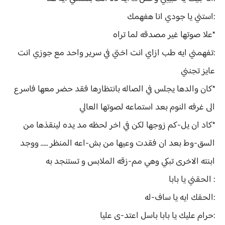
:استني يا جودي انا هفهمك
*علا صوتها غير مصدقه لما تراه
:تفهمني ايه طب ازاي انت اختي في سرير واحد مع جوزي انت
عايز تجنني
*كان والدها يجلس في الصاله بانتظارها فقد حضر معها فاسرع
الى غرفه النوم بعد استماعه لصوتها العالي
*كاد ان يل-كم زوجها لكن في اخر لحظه مد يده لينقذها من
السق-وط بعد ان فقدت وعيها من بش-اعه المنظر ….. ووجد
ابنته الاخرى تبكي وهي مم-زقه الملابس و تستنجد به
: الحقني يا بابا
:الحقك ايه يا ساف-له
:حرام عليك يا بابا باسل اعتد-ى عليا