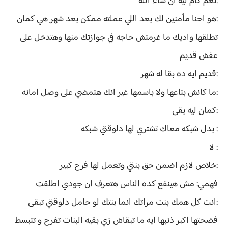
:نعم كام ليه ان شاء الله
:هو احنا مأمنين لك بعد اللي عملته ممكن بعد شهر هي كمان
تطلقها واديك ما غرمتش حاجه في جوازتك منها وهتدخل على
عفش قديم
:قديم ايه ده بقا له شهر
:ما كانش بتاعها ولا باسمها غير انك هتمضي على وصل امانه
:كمان ليه بقى
: بدل شبكه معاك تشتري لها دلوقتي شبكه
: لا
:خلاص لازم اضمن حق بنتي وتعمل لها فرح كبير
فهمي: مش هينفع كده الناس هتعرف ان جودي اطلقت
:انت كل همك بنت مراتك انما بنتك لو حامل دلوقتي تبقى
فضحتها اكبر ذنبها ايه ما تبقاش زي بقيه البنات تفرح و تتبسط