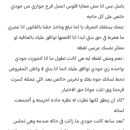
باسل :بس انا مش معايا فلوس اعمل فرح جوازي من جودي
خلص على كل حاجه
:عمك يسلفك اتصرف يا اما نبلغ وناخذ حقنا بالقانون انا عمري
ما هفرط في حق بنتي ابدا انا اقنعتها توافق عليك بالعافيه لو
مفكر نفسك عريس لقطه
: نعم ومش لقطه ليه هي كانت تطول ما انا اتجوزت جودي
:واحده زي جودي توافق عليك انما انا بنتي لا واظن المفروض
تحط لسانك جوه بقك و تخرس خالص بعد اللي عملته كسرت
فرحتنا وق-تلت جوانا حق الاختيار
*كاد ان ينطق لكنها نظرت له نظره حاده اخرسته و ألجمعت
لسانه
*بعد ساعه كانت جودي ما زالت في حاله صدمه وهي تجلس