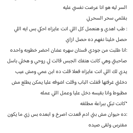
السر ليه هو انا عرضت نفسي عليه
بقلمي سحر السحرتي
: طب اهدي و هنعمل كل اللي انت عايزاه احكي بس ايه اللي
حصل خلينا نفهم ده حصل ازاي
:انا طلبت من جودي فستان سهره عشان احضر خطوبه واحده
صاحبتي وهي كانت هتفك الجبس قالت لي روحي و هخلي باسل
يدي لك اللي انت عايزاه فعلا قلت ده ابن عمي ومش عيب
دخلني غرفتها قفلت الباب وقلت اشوفه عليا يمكن يطلع مش
مظبوط وانا بقيسه دخل عليا وعمل اللي عمله
*كانت تبكي ببراعة مطلقه
:ده حيوان مش بني ادم قعدت اصرخ و ابعده بس زي ما يكون
مفترس ولقى صيده