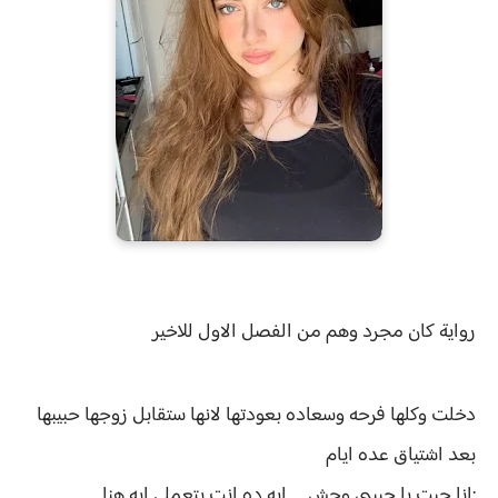
رواية
كان مجرد وهم من الفصل الاول للاخير
دخلت وكلها فرحه وسعاده بعودتها لانها ستقابل زوجها حبيبها
بعد اشتياق عده ايام
:انا جيت يا حبيبي وحش …. ايه ده انت بتعملي ايه هنا