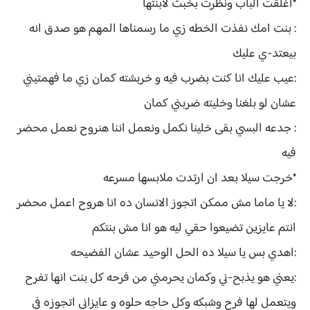
*اغلقت الباب ونظرت بخبث لابنتها
: بنت امك نفذت الخطه زي ما رسمناها المهم هو صدق انه
بيعتد-ي عليك
:عيب عليك انا كنت بضرب فيه و خربشته كمان زي ما فهمتيني
عشان لو بلغنا وخليته ضربني كمان
: جدعه البسي بقى خلينا نكمل ونعمل اننا هنروح نعمل محضر
فيه
*خرجت سيلا بعد ان ارتدت ملابسها مسرعه
:لا يا ماما مش ممكن اتجوز الانسان ده انا هروح اعمل محضر
انتم عايزين تضيعوا حقي ليه هو انا مش بنتكم
:اهدي بس يا سيلا ده الحل الوحيد عشان الفضيحه
:يعني هو يذبح-ني وكمان يحرمني من فرحه كل بنت انها تفرح
ويتعمل لها فرح وشبكه وكل حاجه حلوه و عايزاني اتجوزه في