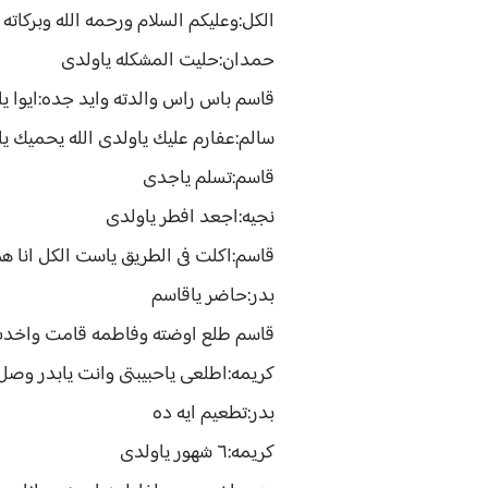
الكل:وعليكم السلام ورحمه الله وبركاته
حمدان:حليت المشكله ياولدى
قاسم باس راس والدته وايد جده:ايوا ي
سالم:عفارم عليك ياولدى الله يحميك ي
قاسم:تسلم ياجدى
نجيه:اجعد افطر ياولدى
قاسم:اكلت فى الطريق ياست الكل انا هط
بدر:حاضر ياقاسم
قاسم طلع اوضته وفاطمه قامت واخدت 
كريمه:اطلعى ياحبيبتى وانت يابدر وصل
بدر:تطعيم ايه ده
كريمه:٦ شهور ياولدى