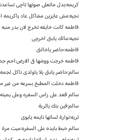
كريمه:بدل ماتعلى صوتها تاچى تساعدنا
نجيه:مش عايزين مشاكل عاد ياكريمه ا
فاطمه كانت خايفه تخرج لان بدر منبه 
نجيه:مالك يابتى اخرچى
فاطمه:حاضر ياخالتى
فاطمه خرجت ووشها فى الارض:احم جد
سالم:حاضر يابتى يلا ياولدى ناكل لجم
فاطمه دخلت المطبخ بسرعه من غير ما
سالم قعد على راس السفره وعلى يمينه ز
سالم:فين بتك ياثرية
ثريه:نوارة لساتها نايمه يابوى
سالم خبط بايده على السفره:ميت مرة ا