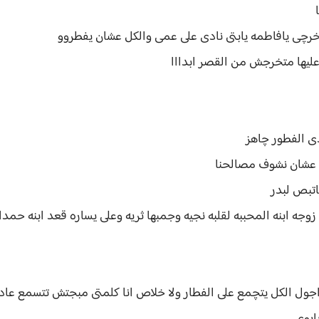
خرچى يافاطمه يابتى نادى على عمى والكل عشان يفطروو
عليها متخرجش من القصر ابدااا
ى الفطور چاهز
ه عشان نشوف مصالحنا
تبص لبدر
وجه ابنه المحببه لقلبه نجيه وجمبها ثريه وعلى يساره قعد ابنه حم
جول الكل يتچمع على الفطار ولا خلاص انا كلمتى مبجتش تتسمع عاد