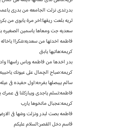
ثريه:ماهى ندى لساتها نايمه هى كمان ي
بدر:ندى نزلت الجامعه من بدرى ياعمتى ن
ثريه بلعت ريقها:اخر مرة يابوى من بكر
سعديه جت ومعاها ياسمين الصغيره بنت فاطمه وعمران الله
فاطمه اخدتها من سعديه:شكراا ياخاله
كريمه:هاتيها يابتى
بدر اخدها من فاطمه وباس راسهاا وادا
كريمه:صباح الچمال على عيونك ياحبيبه
سالم بيبصلها بفرحه:اول حفيده فى عيله ا
فاطمه:تسلم ياجدى ويباركلنا فى عمرك ي
كريمه:عجبال ماتخوها يارب
فاطمه بصت لبدر ونزلت وشها فى الار
قاسم دخل القصر:السلام عليكم