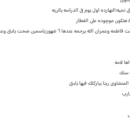
ابوى
جيه:النهارده اول يوم فى الدراسه ياثريه
ة هتكون موچوده على الفطار
 يرحمه عندها ٦ شهور:ياسمين صحت يابتى وعماله تبكى
ها لامه
 ستك
لمنشاوى ربنا يباركلك فيها يابتى
ارب
ض