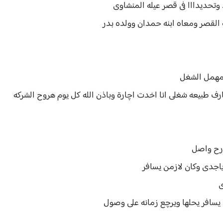
وتحديدااا فى قصر عيله المنشاوى
 القصر ومعاه ابنه حمدان وولده بدر
 مهمل الشغل
 طبيعه شغلى انا اخدت اچارة وباذن الله كل يوم هروح الشركه
ارح واصل
ياجدى وكان لازمن يسافر
ى
سافر يحلها ويرچع زمانه على وصول