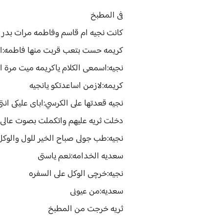
فى المطبخ
كانت نجيه ام قاسم وفاطمه مرات بدر 
كريمه حست بتعب قربت منها فاطمه:انتى
نجيه:اسمعى الكلام ياكريمه ميت مرة 
كريمه:لازمن اساعدتكو يانجيه
نجيه قعدتها على الكرسي:اباى عليكى ان
دخلت ثريه عليهم واتكملت بصوت عالى:الساعه بجت ٩ والفط
نجيه:طب جولى صباح الخير للول والوك
سعديه الخدامه:نعم ياستى
نجيه:خرچى الوكل على السفره
سعديه:من عيونى
ثريه خرجت من المطبخ