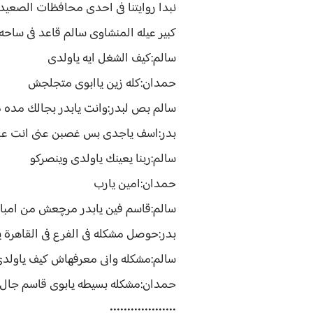
نبدا روايتنا فى احدى محافظات الصعيد 
كبير عيله المنشاوى سالم قاعد فى ساحه
سالم:كيف الشغل ايه ياولدى
حمدان:كله زين ياابوى متجلجش
سالم بص لبدر:وانت يابدر بجالك مده
بدر:اسف ياجدى بس غصبن عنى انت عارف
سالم:ربنا يعينك ياولدى وينصركو
حمدان:امين يارب
سالم:قاسم فين يابدر مرچعش من امب
بدر:حوصل مشكله فى الفرع فى القاهرة 
سالم:مشكله وانى معرفهاش كيف ياولد
حمدان:مشكله بسيطه يابوى قاسم جال ي
•••••••••••••••••••