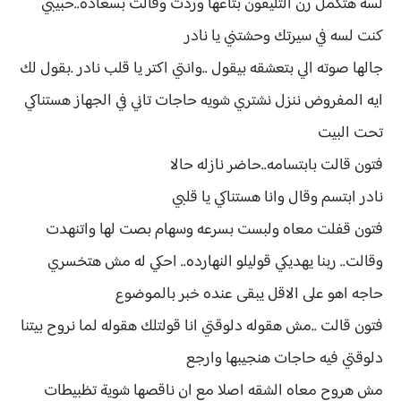
لسه هتكمل رن التليفون بتاعها وردت وقالت بسعاده..حبيبي
كنت لسه في سيرتك وحشتني يا نادر
جالها صوته الي بتعشقه بيقول ..وانتي اكتر يا قلب نادر .بقول لك
ايه المفروض ننزل نشتري شويه حاجات تاني في الجهاز هستناكي
تحت البيت
فتون قالت بابتسامه..حاضر نازله حالا
نادر ابتسم وقال وانا هستناكي يا قلبي
فتون قفلت معاه ولبست بسرعه وسهام بصت لها واتنهدت
وقالت.. ربنا يهديكي قوليلو النهارده.. احكي له مش هتخسري
حاجه اهو على الاقل يبقى عنده خبر بالموضوع
فتون قالت ..مش هقوله دلوقتي انا قولتلك هقوله لما نروح بيتنا
دلوقتي فيه حاجات هنجيبها وارجع
مش هروح معاه الشقه اصلا مع ان ناقصها شوية تظبيطات