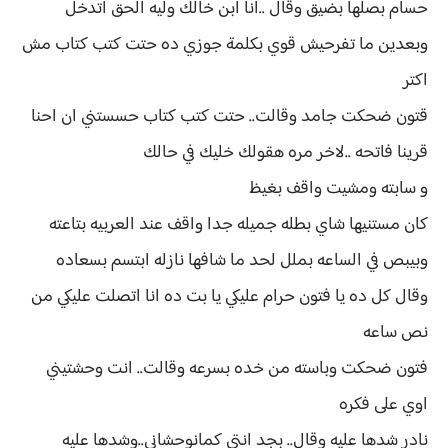
حسام بصلها بضيق وقال ..انا ابن خالك وليه الحق اتدخل
وبعدين ما تفرحيش قوي بكلمة جوزي ده حتت كتب كتاب مش
اكتر
قتون ضحكت جامد وقالت.. حتت كتب كتاب حسستني ان احنا
قرينا فاتحه ..لاخر مره هقولك خليك في حالك
و سابته ومشيت واقف بغيظ
كان مستنيها شاي بطله جميله جدا واقف عند العربيه بتاعته
وبيبص في الساعه بملل لحد ما شافها نازله ابتسم بسعاده
وقال كل ده يا فتون حرام عليكي يا بت ده انا اتصلت عليكي من
نص ساعه
فتون ضحكت وباسته من خده بسرعه وقالت.. انت وحشتيني
اوي على فكره
نادر شدها عليه وقال.. بجد انتي كمانوحشاني..وشدها عليه