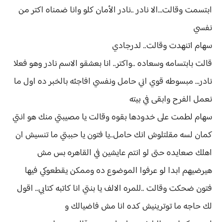
ابتسمت وقالت…الا نادر ..نادر الأمان كلو وانا ضمناه اكتر من
نفسي
سهام اتنهدت وقالت.. لدرجادي
قالت بابتسامه وسعاده ..واكتر.. انا بعشقو الاسم نادر وهو فعلا
نادر… مبسوطه قوي اني حامل ونفسي افاجئه بالخبر ده اول ما
نعمل الفرح وابقى في بيته
سهام لطمت على خدودها بقوه وقالت يا مصيبتي منك هو انتي
كمان لسه مقلتلوش انك حامل..يا فتون يا حببتي ما تنسيش ان
اهلك صعايده حتى لو انتم عايشين في القاهره بس مش
هيرضيهم ابدا لو عرفوا الموضوع ده وممكن يقطعوكي فيها
فتون ضحكت وقالت ..للمره الالف يا بنتي انا كاتبه كتابي.. اقول
لك حاجه ما توترينيش كده انا مش فاضيالك و