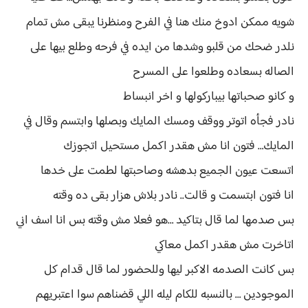
شويه ممكن ادوخ منك هنا في الفرح ومنظرنا يبقى مش تمام
نلدر ضحك من قلبو وشدها من ايده في فرحه وطلع بيها على
الصاله بسعاده وطلعوا على المسرح
و كانو صحباتها بيباركولها و اخر انبساط
نادر فجأه اتوتر ووقف ومسك المايك وبصلها وابتسم وقال في
المايك… فتون انا مش هقدر اكمل مستحيل اتجوزك
اتسعت عيون الجميع بدهشه وصاحبتها لطمت على خدها
انا فتون ابتسمت و قالت.. نادر بلاش هزار بقى ده وقته
بس صدمها لما قال بتاكيد …هو فعلا مش وقته بس انا اسف اني
اتاخرت مش هقدر اكمل معاكي
بس كانت الصدمه الاكبر ليها وللحضور لما قال قدام كل
الموجودين … بالنسبه للكام ليله اللي قضناهم سوا اعتبريهم