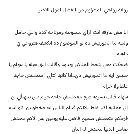
رواية
زواجي المشؤوم من الفصل الاول للاخير
انا مش عارفه انت ازاي مبسوطه ومرتاحه كده وانتي حامل
ولسه ما اتجوزتيش ده لو الموضوع ده اتكشف هتروحي في
داهيه
ضحكت وهي بتحط المناكير بهدوء وقالت انتي هبله يا سهام يا
حبيبتي ايه ما اتجوزتيش دي…انا كاتبه كتابي ا معملتش حاجه
غلط ولا حرام
سهام قالت بسرعه صح معملتيش حاجه حرام بس بيتهيألي ان
الي عملتيه اكبر غلط …لانكم قدام الناس ليه مخطوبين انتو لسه
فرحكم متعملش صحيح فاضل عليه يومين بس..لاكم محدش
ضامن الدنيا محدش له امان