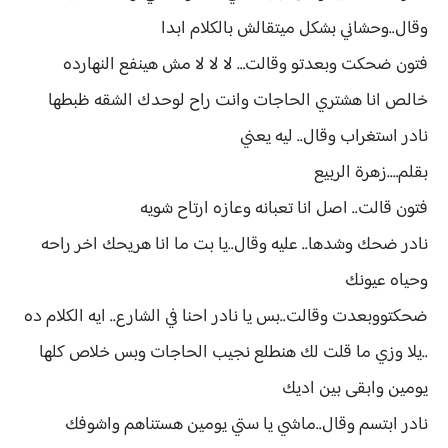
وقال..وحشاني بشكل ميتقالش بالكلام ابدا
فتون ضحكت وبعدتو وقالت… لا لا لا مش هينفع النهارده
خالص انا هشتري الحاجات وانت راح لوحدك الشقه ظبطها
نادر استغراب وقال.. ليه يعني
بقلم….زهرة الربيع
فتون قالت.. اصل انا تعبانه وعازه ارتاح شويه
نادر ضحك وشدها.. عليه وقال..يا بت ما انا هريحك اخر راحه
وحياه عيونك
ضحكتووبعدت وقالت..بس يا نادر احنا في الشارع.. ايه الكلام ده
..يلا وزي ما قلت لك هنطلع نجيب الحاجات وبس خلاص كلها
يومين وابقى بين اديك
نادر ابتسم وقال..ماشي يا ستي يومين هستناهم واشوفك