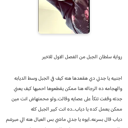
رواية
سلطان الجبل من الفصل الاول للاخير
اجنبيه يا جدتي دي هقعدها هنه كيف في الجبل وسط الديابه
والهجامه ده الرجاله هنا ممكن يقطعوها احميها كيف يعني
جدته وقفت تتكأ على عصايه وقالت..ولو محمتهاش انت مين
ممكن يعمل كده يا دياب...ده انت كبير الجبل كله
دياب قال بسرعه..ايوه يا جدتي ماشي بس العيال هنه الي مبرشم