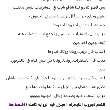
بس قطع كلامو لما شافو شاب في العشرينات بلبس مختلف
عنهم وجاي جري وقال برعب..الحقوني..الحقوني يا
جماعه...الحقوني اخدوها اخدوها
دياب قال باستغراب..انت مين يا جدع انت ووصلت هنه
كيف..ومين اخد مين
الشاب قال بزعر...روتانا روتانا خدوها
دياب قال باستغراب..روتانا..روتانا دي مش قناه في التلفزيون
باين
الشاب قال بسرعه..تلفزيون ايه روتانا دي ماي فرند جايه علشان
تصور هنا ومقطوعين الجبل مسكوها واخدوها مني
دياب اتسعت عنيه بصدمه وقال..الاجنبيه ووووو
انضم لجروب ا
لتليجرام ( هينزل ف
يه الرواية ك
املة )
اضغط هنا