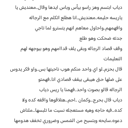
دياب ابتسم وهز راسو بيأس وباس ايدها وقال..معنديش يا
ياريسه حليمه..معنديش..انا هطلع اتكلم مع الرجاله
وافهمهم..واحاول معاهم انهم يتسترو لما تاجي
جدته ضحكت وهو طلع
وقف قصاد الرجاله وبقى يلف قداامهم وهو بيوجهه لهم
التعليمات
قال بحزم..لو اي واحد منكم هوب ناحيتها بس..واو فكر يدوس
على ضلها حتى هيبقى بيقف قصادي انا..فهمتو
الرجاله قالو بصوت واحد..فهمنا يا ريس دياب
دياب قال بحرج...وكمان ..احم...هتلاقوها واقفه كده ولا
كده...فيه حاجه وهيه مستعجله نسيت ما تلبسها...ملناش
دعوه..سايحه وبتسيح من الشمس وضروري تخفف هدومها