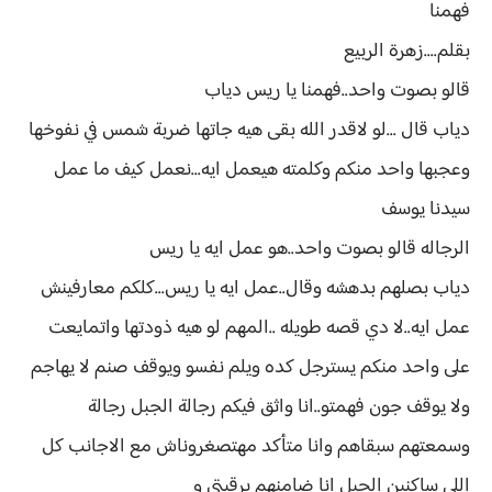
فهمنا
بقلم....زهرة الربيع
قالو بصوت واحد..فهمنا يا ريس دياب
دياب قال ...لو لاقدر الله بقى هيه جاتها ضربة شمس في نفوخها
وعجبها واحد منكم وكلمته هيعمل ايه...نعمل كيف ما عمل
سيدنا يوسف
الرجاله قالو بصوت واحد..هو عمل ايه يا ريس
دياب بصلهم بدهشه وقال..عمل ايه يا ريس...كلكم معارفينش
عمل ايه..لا دي قصه طويله ..المهم لو هيه ذودتها واتمايعت
على واحد منكم يسترجل كده ويلم نفسو ويوقف صنم لا يهاجم
ولا يوقف جون فهمتو..انا واثق فيكم رجالة الجبل رجالة
وسمعتهم سبقاهم وانا متأكد مهتصغروناش مع الاجانب كل
اللي ساكنين الجبل انا ضامنهم برقبتي و