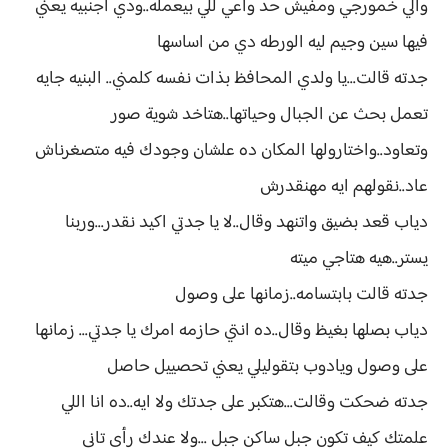
والي خمورجي ومفيش حد واعي للي بيعمله..ودي اجنبيه يعني
فيها سين وجيم ليه الورطه دي من اساسها
جدته قالت...يا ولدي المحافظ بذات نفسه كلمني.. البنيه جايه
تعمل بحث عن الجبال وحياتها..هتاخد شوية صور
وتعاود..واختارولها المكان ده علشان وجودك فيه متصغرناش
عاد..نقولهم ايه مهنقدرش
دياب قعد بضيق واتنهد وقال..لا يا جدتي اكيد نقدر...وربنا
يستر..هيه هتاجي ميته
جدته قالت بابتسامه..زمانها على وصول
دياب بصلها بغيظ وقال..ده انتي حازمه امرك يا جدتي... زمانها
على وصول ويادوب بتقوليلي يعني تحصييل حاصل
جدته ضحكت وقالت...هتكبر على جدتك ولا ايه..ده انا اللي
علمتك كيف تكون جبل ساكن جبل ...ولا عندك رأي تاني