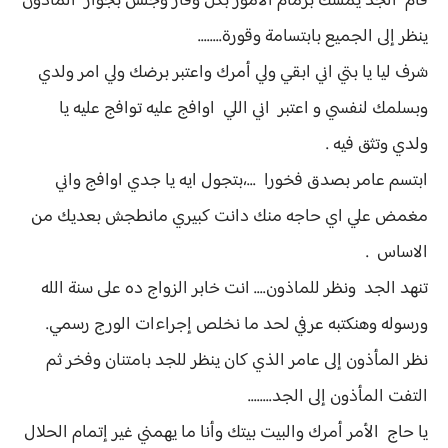
قام الجد يمسك بزمام الأمور بكل وقار وجلس بجوار المأذون
ينظر إلى الجميع بابتسامة وقورة........
شرف ليا يا بتي اني ابقي ولي أمرك واعتبر برضك ولي امر ولدي
وبسلمك لنفسي و اعتبر اني اللي اوافج عليه توافج عليه يا
ولدي وتثق فيه .
ابتسم عامر بصدق فخورا ...،بتجول ايه يا جدي اوافج واني
مغمض علي اي حاجه منك دانت كبيري مانطجش بعديك من
الاساس .
تنهد الجد ونظر للماذون.... انت خابر الزواج ده على سنة الله
ورسوله وهنكتبه عرفي لحد ما نخلص إجراءات الورج رسمي.
نظر المأذون إلى عامر الذي كان ينظر للجد بامتنان وفخر ثم
التفت المأذون إلى الجد........
يا حاج الأمر أمرك والبيت بيتك وأنا ما يهمني غير إتمام الحلال