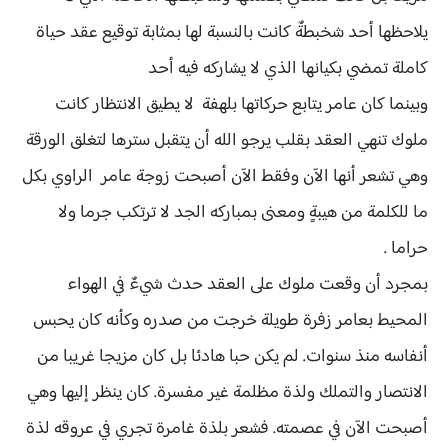
يلاحظها أحد شخبطةٌ كانت بالنسبة لها بمثابة توقيع عقد حياة
كاملة تمضي بكيانها الذي لا يشاركه فيه أحد
وبينما كان عامر يتابع حركاتها بلهفة لا يطيق الانتظار كانت
ملوك تنهي العقد بقلب يرجو الله أن يتقبل سترها لتغلق الورقة
وهي تشعر أنها الآن وفقط الآن أصبحت زوجة عامر الراوي بكل
ما للكلمة من هيبةٍ ومعنى بمباركه الجد لا ترتكب جرما ولا
حراما .
بمجرد أن وقعت ملوك على العقد حدث شيءٌ في الهواء
المحيط بعامر زفرة طويلة خرجت من صدره وكأنه كان يحبس
أنفاسه منذ سنوات. لم يكن حبا هادئا بل كان مزيجا غريبا من
الانتصار والتملك ولذة مظلمة غير مفسرة. كان ينظر إليها وهي
أصبحت الآن في عصمته. فشعر بلذة غامرة تجري في عروقه لذة