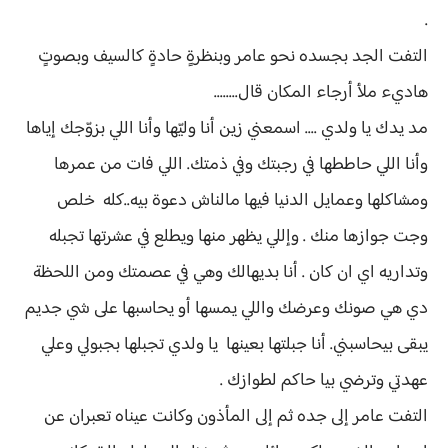
.
التفت الجد بجسده نحو عامر وبنظرةٍ حادةٍ كالسيف وبصوتٍ
هاديء ملأ أرجاء المكان قال........
مد يدك يا ولدي .... اسمعني زين أنا وليّها وأنا اللي بزوّجك إياها
وأنا اللي حاططها في رجبتك وفي ذمتك. اللي فات من عمرها
ومشاكلها وعمايل الدنيا فيها مالناش دعوة بيه..كله خلص
وجت جوازها منك . وإللي يظهر منها ويطلع في عشرتها تجبله
وتداريه اي ان كان . أنا بديهالك وهي في عصمتك ومن اللحظة
دي هي صونك وعرضك واللي يمسها أو يحاسبها على شي جديم
يبقى بيحاسبني. أنا جبلتها بعينها يا ولدي تجبلها بجبولي وعلي
عهدتي وترضي بيا حاكم لطوازك .
التفت عامر إلى جده ثم إلى المأذون وكانت عيناه تعبران عن