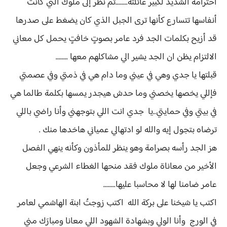
احترامه الشديد لكبير عائلته........ثم نظر إلى ملوك التي كانت
أنفاسها تتسارع كأنها ترى الجبل الذي كان يضغط على صدرها
قد أزيح بكلمات الجد فرد عامر بصوتٍ خافتٍ يحمل كل معاني
الالتزام يظن ان الجد يشير الي مشاكلهم معها ........
قبلتها يا جدي وهي في عيني وما دام هي في ذمتي وفي عصمتي
فإللي يخصها يخصني وما حدش هيجدر يمسها بكلمة طالما هي
في بيتي وفي حمايتي..يا جدي انت اللي بتوجهني وأنا راضي باللي
ترضاه بتجول إيه والله لو ادتهالي عمياني هاخدها منك .
هز الجد رأسه بصرامة وهو ينظر للمأذون وكأنه ينهي الفصل
الأخير من معاناة ملوك فقد منحها الغطاء الشرعي وجعل
عامر ضامنا لها لا محاسبا عليها........
اكتب يا شيخنا على بركة الله اكتب زوجتُ ابنة الهاشمي لعامر
في الورج وأنا الولي وبشهادة الشهود اللي معانا ومبارَك مني