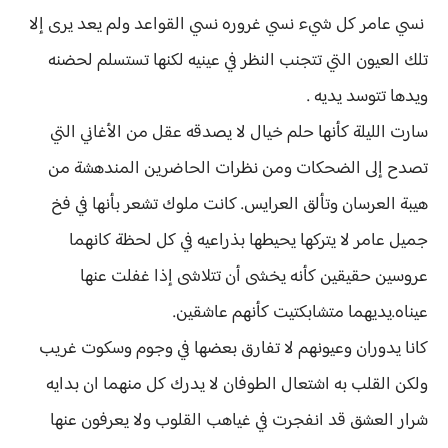
نسي عامر كل شيء نسي غروره نسي القواعد ولم يعد يرى إلا
تلك العيون التي تتجنب النظر في عينيه لكنها تستسلم لحضنه
ويدها تتوسد يديه .
سارت الليلة كأنها حلم خيال لا يصدقه عقل من الأغاني التي
تصدح إلى الضحكات ومن نظرات الحاضرين المندهشة من
هيبة العرسان وتألق العرايس. كانت ملوك تشعر بأنها في فخ
جميل عامر لا يتركها يحيطها بذراعيه في كل لحظة كانهما
عروسين حقيقين كأنه يخشى أن تتلاشى إذا غفلت عنها
عيناه.يديهما متشابكتيت كأنهم عاشقين.
كانا يدوران وعيونهم لا تفارق بعضها في وجوم وسكوت غريب
ولكن القلب به اشتعال الطوفان لا يدرك كل منهما ان بدايه
شرار العشق قد انفجرت في غياهب القلوب ولا يعرفون عنها