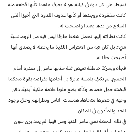
تسيطر على كل ذرة في كيانه. هو لا يعرف ماهذا كأنها قطعة منه
كانت مفقودة ووجدها أو كأنها عدوته اللدود التي أخيرًا ألقى
السلاح من يدها بعيدا واصبحت له .
كانت نظراته إليها تحمل شغفا حارقا ليس فيه من الرومانسية
شيء بل كان فيه من الافتراس اللذيذ ما يجعله لا يصدق أنها
أصبحت حقًا له.
فجأة وبحركة خاطفة تفيض ثقة جذبها عامر إلى صدره أمام
الجميع. لم يكتفِ بلمسة عابرة بل أحاطها بذراعيه بقوة محكما
قبضته حول خصرها وكأنه يضع عليها علامة ملكية أبدية. دفن
وجهه في شعرها متجاهلا همسات الناس ونظراتهم وحتى وجود
الجد والمأذون في المكان.
في تلك اللحظة نسي عامر الدنيا ومن فيها. لم يعد يرى سوى