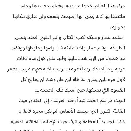
مركز هذا العالم.اخذها من يدها وشبك يده بيدها وجلس
ملتصقا بها كانه يعلن انها اصبحت بلسمه ولن تفارق مكانها
بجواره .
استعد عمار ومليكه لكتب الكتاب واتم الشيخ العقد بنفس
الطريقه وقام عمار واخذ مليكه قبل راسها وحاوطها ووقفت
هيا خجوله من قربه شدد عليها وقلبه يدق لاول مره دقات
غريبه ربما امتلاك ربما نشوه يتسرب لداخله شيء غريب يشعر
لاول مره بلين يسري بداخله لين علي وشك ان يعالج كل
القسوه التي يمتلكها. حين امتلك تلك الجميله ....
انتهت مراسم العقد لتبدأ رحلة العرسان إلى الفندق حيث
القاعة الكبرى التي حبست الأنفاس. لم تكن مجرد قاعة بل
كانت تجسيداً للفخامة والترف حيث الإضاءة الخافتة الذهبية