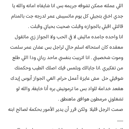
اللي عملته ممكن تشوفه جريمه بس انا شايفاه امانه والله يا
جدي اختي بتجيلي كل يوم ماتسيبش عمر لدرجه جت بالمنام
قالتلي اقبلي بالجوازه وقبلت ضحيت بحياتي وقبلت .
انا واحده جامده ماليش لا في الحب ولا الجواز زي ماتقول
معقده كان استحاله اسلم حالي لراجل بس عشان عمر سلمت
وموت شخصيتي . انا اتربيت بنفسي ماحد رباني ودا اللي طلع
من تفكيري .انا جايالك وبلمس فيك اصلك الطيب وحكمتك
شوفيلي حل مش عايزة أعمل حرام. الغي الجواز أبوس إيدك
هقعد خدامة للواد بس ما ترمونيش بره أنا خايفة. والله لو
تشغلوني مرمطون هوافق ماهنطق .
صمت الرجل قليلا ولكن قرر أن يدير الأمور بحكمة لصالح ابنه
.......