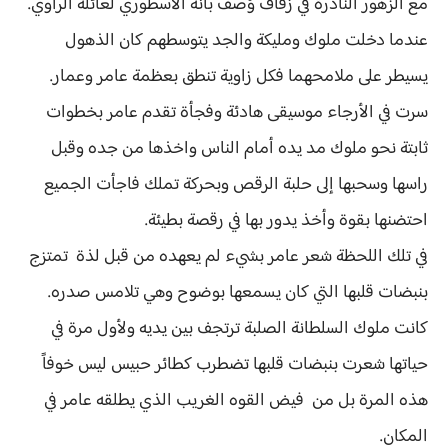
مع الزهور النادرة في زفاف وُصف بأنه الأسطوري لعائلة الراوي.
عندما دخلت ملوك ومليكة والجد يتوسطهم كان الذهول
يسيطر على ملامحهما فكل زاوية تنطق بعظمة عامر وعمار.
سرت في الأرجاء موسيقى هادئة وفجأة تقدم عامر بخطوات
ثابتة نحو ملوك مد يده أمام الناس واخذها من جده وقبل
راسها وسحبها إلى حلبة الرقص وبحركة تملك فاجأت الجميع
احتضنها بقوة وأخذ يدور بها في رقصة بطيئة.
في تلك اللحظة شعر عامر بشيء لم يعهده من قبل لذة تمتزج
بنبضات قلبها التي كان يسمعها بوضوح وهي تلامس صدره.
كانت ملوك السلطانة الصلبة ترتجف بين يديه ولأول مرة في
حياتها شعرت بنبضات قلبها تضطرب كطائر حبيس ليس خوفاً
هذه المرة بل من فيض القوه الغريب الذي يطلقه عامر في
المكان.