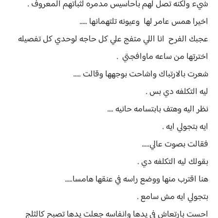
شيء ولكنه تصل لهم باحاسيس مدمره لثباتهم المعروف .
اخيرا همس عامر لها وعيونه تلتهمانها .....
عجبك الفرح انا اللي متفج علي كل حاجه لوحدي كل تفصيله
اخترتها من ساعه ماوافجتي .
شعرت بالارتباك واشاحت بوجهها وقالت .....
ليه التكلفه دي بس .
نظر اليه وهتف بابتسامه حانيه ....
ايه بتجولي ايه .
فقالت بصوت عالي.....
بقولك ليه التكلفه دي .
هنا اقترب منها ووضع راسه في عنقها هامسا.....
بتجولي ايه مش سامع .
احست بارتعاش في يدها وانفاسه جعلت يدها تصبح كالثلج