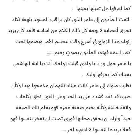
كما اعرفها هل تقبلها بعينها .
التفت المأذون إلى عامر الذي كان يراقب المشهد بلهفة تكاد
تحرق أعصابه لا يهمه كل ذلك الكلام من اساسه فلقد كان يريد
إنهاء هذا الزواج في أسرع وقت ليحسم الأمر ويضمها تحت
كنف اسمه فهتف المأذون بصوتٍ رخيم........
يا عامر جول ورايا يا ولدي قبلت زواجك أنتِ يا ابنة الهاشمي
بعينك كما يعرفها وليك .
نظرت ملوك إلى عامر كانت عيناه تلتهمان ملامحها وبدا وكأن
صبره قد نفد فشدد علي يد الجد وعلي الفور نطق بكلمات
واثقة خشنة وكأنه يختم صفقة عمره فهو يعلم تلك الصيغة
جيداً واراد ان يحقق مطلبها فوري تمنت ان تفخر بنفسها فهو
فعلا يريدها لنفسها لا لشيء اخر .......