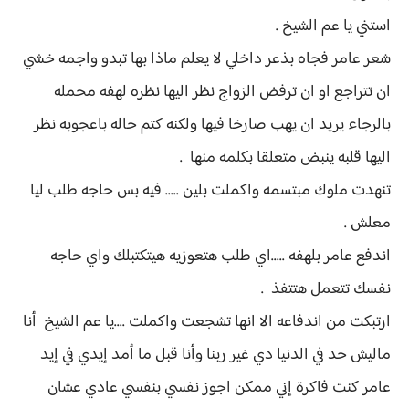
استني يا عم الشيخ .
شعر عامر فجاه بذعر داخلي لا يعلم ماذا بها تبدو واجمه خشي
ان تتراجع او ان ترفض الزواج نظر اليها نظره لهفه محمله
بالرجاء يريد ان يهب صارخا فيها ولكنه كتم حاله باعجوبه نظر
اليها قلبه ينبض متعلقا بكلمه منها .
تنهدت ملوك مبتسمه واكملت بلين ..... فيه بس حاجه طلب ليا
معلش .
اندفع عامر بلهفه .....اي طلب هتعوزيه هيتكتبلك واي حاجه
نفسك تتعمل هتتفذ .
ارتبكت من اندفاعه الا انها تشجعت واكملت ....يا عم الشيخ أنا
ماليش حد في الدنيا دي غير ربنا وأنا قبل ما أمد إيدي في إيد
عامر كنت فاكرة إني ممكن اجوز نفسي بنفسي عادي عشان