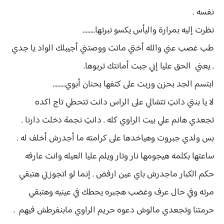
نفسه .
نظرت إليه بمرارة واليأس يكسو نبرتها........
طب غصب عني والله أختي ماتت ووصتني أجيبلك الواد يا جدي
. يعني الحق عليا إني جبت أمانتك تربوها.
ابتسم الجد بحزن وربت على كتفها بحنان أبوي........
لا يا بنتي دانتِ تتشالي على الراس دانت تتحطي تاج اكده
تجعدي هانم علي بيت الراوي كله . دانتِ نجمة دخلت دارنا .
بس ولدي جبروت وهياخدها على كرامته ما أجدرش أخلف له .
ساعتها بكلمه هيجومها نار وتار ويلم عليا العيله وانت عارفه
حكم الكبار ماجدرش باي عين ارفض . إنما لو اتجوزتي هتبقي
مرته وفي حال عرف وغضب هجبره يحطك في عينيه وهتبقي
حرمتنا وتجعدي مالوش دعوه حريم الراوي مابنفرطش فيهم .