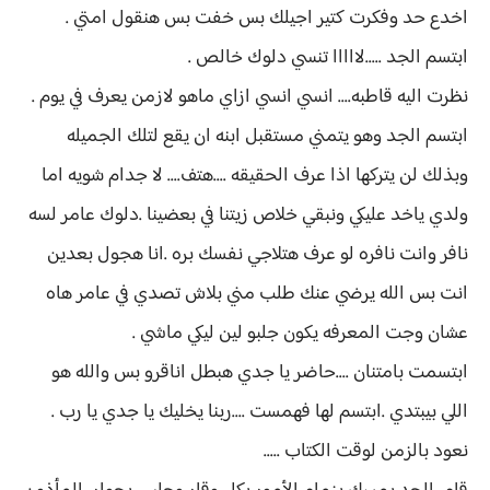
اخدع حد وفكرت كتير اجيلك بس خفت بس هنقول امتي .
ابتسم الجد .....لااااا تنسي دلوك خالص .
نظرت اليه قاطبه.... انسي انسي ازاي ماهو لازمن يعرف في يوم .
ابتسم الجد وهو يتمني مستقبل ابنه ان يقع لتلك الجميله
وبذلك لن يتركها اذا عرف الحقيقه ....هتف.... لا جدام شويه اما
ولدي ياخد عليكي ونبقي خلاص زيتنا في بعضينا .دلوك عامر لسه
نافر وانت نافره لو عرف هتلاجي نفسك بره .انا هجول بعدين
انت بس الله يرضي عنك طلب مني بلاش تصدي في عامر هاه
عشان وجت المعرفه يكون جلبو لين ليكي ماشي .
ابتسمت بامتنان ....حاضر يا جدي هبطل اناقرو بس والله هو
اللي بيبتدي .ابتسم لها فهمست ....ربنا يخليك يا جدي يا رب .
نعود بالزمن لوقت الكتاب .....