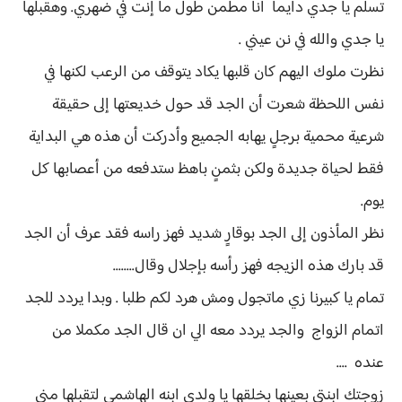
تسلم يا جدي دايماً أنا مطمن طول ما إنت في ضهري. وهقبلها
يا جدي والله في نن عيني .
نظرت ملوك اليهم كان قلبها يكاد يتوقف من الرعب لكنها في
نفس اللحظة شعرت أن الجد قد حول خديعتها إلى حقيقة
شرعية محمية برجلٍ يهابه الجميع وأدركت أن هذه هي البداية
فقط لحياة جديدة ولكن بثمنٍ باهظ ستدفعه من أعصابها كل
يوم.
نظر المأذون إلى الجد بوقارٍ شديد فهز راسه فقد عرف أن الجد
قد بارك هذه الزيجه فهز رأسه بإجلال وقال........
تمام يا كبيرنا زي ماتجول ومش هرد لكم طلبا . وبدا يردد للجد
اتمام الزواج والجد يردد معه الي ان قال الجد مكملا من
عنده ....
زوجتك ابنتي بعينها بخلقها يا ولدي ابنه الهاشمي لتقبلها مني