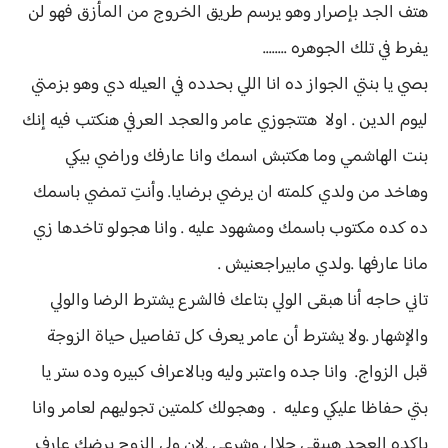
هتف الجد بإصرار وهو يرسم طريق الخروج من المأزق فهو لن
يفرط في تلك الجوهره ........
بصي يا بنتي الجواز ده انا اللي بحدده في العيله دي وهو بزمتي
ليوم الدين . اولا هتتجوزي عامر والعجد العرفي هنكتب فيه إنك
بنت الهاشمي وما هكتبش اسمك وانا عارفك وراضي بيكي
وهاخد من ولدي كلمته ان يرضي برضايا. وأنتِ تمضي باسمك
ده كده مكتوب باسمك ومشهود عليه . وانا هجولو تاخدها زي
مانا عارفها .ولدي مابيراجعنيش .
تاني حاجه أنا هبقى الولي بتاعك فالشرع يشترط الرضا والولي
والإشهار .ولا يشترط أن عامر يعرف كل تفاصيل حياة الزوجة
قبل الزواج. وانا جده واعتبر وليه وبالاعراف كبيره وده ستر يا
بتي حفاظا عليكي وعليه . وهجولك كلمتين تجوليهم لعامر وانا
باكده العجد هيبقي حلال وشرعي .لان ولي الزوج برضك عارف