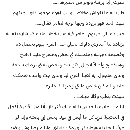
نظرت إليه برهبة وتوتر من مصيرها........
طب ليه ما نقولش وخلاص. وانت اهوه موجود تقول هيفهم .
تنهد الجد فهو يريده وجها لوجه لعامر فقال........
مين ده اللي هيفهم ...عامر فيه عيب خطير عنده كبر شايف نفسه
بزياده ما أجدرش دلوك. تخيلي جبل الفرح بيوم يحصل ده
وفضيحة وجرسه وهنمسك في بعض وهنفرج علينا الخلج
وهنتفضح وأصلاً اتجال إنكو بتحبو بعض يعني برضك سمعة
ولدي. هنجول ايه لغينا الفرح ليه ولدي جت واحده ضحكت
عليه والله كان خلص عليكي وجتها انا خابره .
تنهدت بغلب وقلة حيلة........
انا مش عايزه يا جدي.. بالله عليك فكر تاني أنا مش قادرة أكمل
في التمثيلية دي. كل ما أبص في عينه بحس إني بغشه وإنه لو
عرف الحقيقة هيطردني أو يمكن يقتلني. وانا مارضالوش برضه