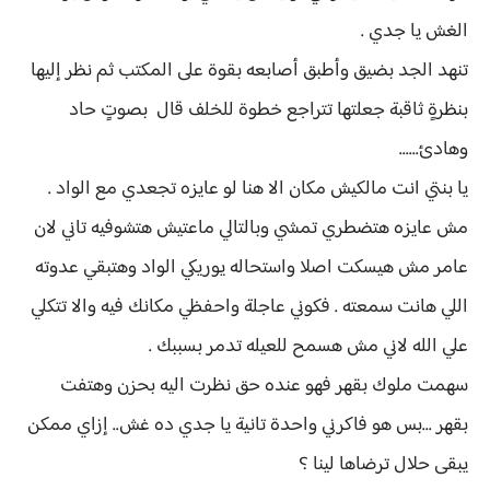
الغش يا جدي .
تنهد الجد بضيق وأطبق أصابعه بقوة على المكتب ثم نظر إليها
بنظرةٍ ثاقبة جعلتها تتراجع خطوة للخلف قال بصوتٍ حاد
وهادئ......
يا بنتي انت مالكيش مكان الا هنا لو عايزه تجعدي مع الواد .
مش عايزه هتضطري تمشي وبالتالي ماعتيش هتشوفيه تاني لان
عامر مش هيسكت اصلا واستحاله يوريكي الواد وهتبقي عدوته
اللي هانت سمعته . فكوني عاجلة واحفظي مكانك فيه والا تتكلي
علي الله لاني مش هسمح للعيله تدمر بسببك .
سهمت ملوك بقهر فهو عنده حق نظرت اليه بحزن وهتفت
بقهر ...بس هو فاكرني واحدة تانية يا جدي ده غش.. إزاي ممكن
يبقى حلال ترضاها لينا ؟