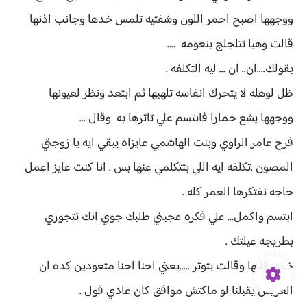
ووجهها اصبح احمر اللون وشفتيه تلمس خدها وجانب اذنها
قالت وهيا تتلجلج بنعومه ....
بقولك....ان.. ان ... ليه التكلفه .
ظل لوهله لا يتحرك انفاسه تلهبها ثم ابتعد ونظر لعيونها
ووجهها يشع حمارا فابتسم علي تاثرها به وقال ...
فرح عامر الراوي وبنت الهاشمي عايزاه يبقي ايه يا زوجتي
المصون .تكلفه ايه اللي بتتكلمي عنها بس . انا كنت عايز اعمل
حاجه نفتكرها العمر كله .
ابتسم واكمل... علي فكره عجبني طلبك جوي انك تتجوزي
بطريجه عيلتك .
خفق قلبها وقالت بتوتر .....يعني احنا احنا متعودين كده ان
العريس يقبلنا لو ماكتش موافق كان عادي قول .