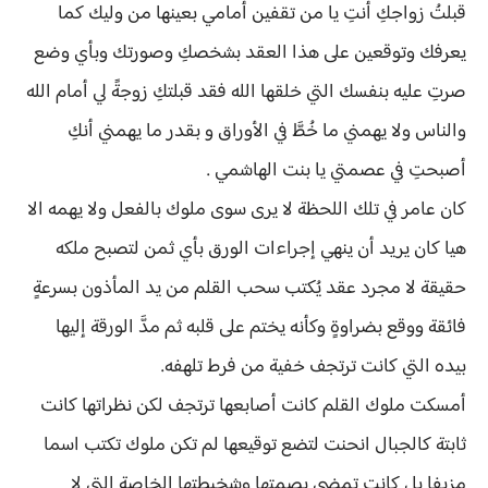
قبلتُ زواجكِ أنتِ يا من تقفين أمامي بعينها من وليك كما
يعرفك وتوقعين على هذا العقد بشخصكِ وصورتك وبأي وضع
صرتِ عليه بنفسك التي خلقها الله فقد قبلتكِ زوجةً لي أمام الله
والناس ولا يهمني ما خُطَّ في الأوراق و بقدر ما يهمني أنكِ
أصبحتِ في عصمتي يا بنت الهاشمي .
كان عامر في تلك اللحظة لا يرى سوى ملوك بالفعل ولا يهمه الا
هيا كان يريد أن ينهي إجراءات الورق بأي ثمن لتصبح ملكه
حقيقة لا مجرد عقد يُكتب سحب القلم من يد المأذون بسرعةٍ
فائقة ووقع بضراوةٍ وكأنه يختم على قلبه ثم مدَّ الورقة إليها
بيده التي كانت ترتجف خفية من فرط تلهفه.
أمسكت ملوك القلم كانت أصابعها ترتجف لكن نظراتها كانت
ثابتة كالجبال انحنت لتضع توقيعها لم تكن ملوك تكتب اسما
مزيفا بل كانت تمضي بصمتها وشخبطتها الخاصة التي لا