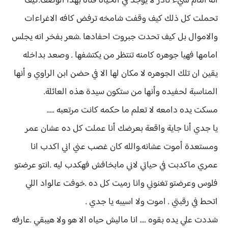
أنه أمام شيء نادر لا يوجد في الحياة فتاة بهذا الوصف.كيف
تحملت كل ذلك كيف وقفت شامخه ترفض كافه الاغراءات
والاموال بل كيف تحدت جبروت احفادها .شعر بفخر انه يجلس
امامها فهيا جوهره كامنه تنتظر من يكتشفها . وصعد بداخله
يقين ان تلك الجوهره لا مكان لها الا في حضن ابن الراوي و أنها
المناسبة لحفيده وأنها من ستكون سيدة هذه العائلة.
مسكت يده دامعه لا تعلم ما حكمه كانت مرتعبه .....
يا جدي أنا جاية واقعة بعرضك أنا عملت كل ده عشان عمر
ومستعدة أموت عشانه.والله كان غصب عني اني اكدب انا
عمري ماكدبت في حياتي لاني مابخافش فهكدب ليه .انتو عرضتو
فلوس وعرضتو تغنوني وانا رميت كل ده .خوفت عالواد اللي
اتحط في رقبتي . اموت ولا اسيبه يا جدي .
شددت علي يده بقوه .... انا ماليش حياه الا هو ولا هيبقي .عارفه