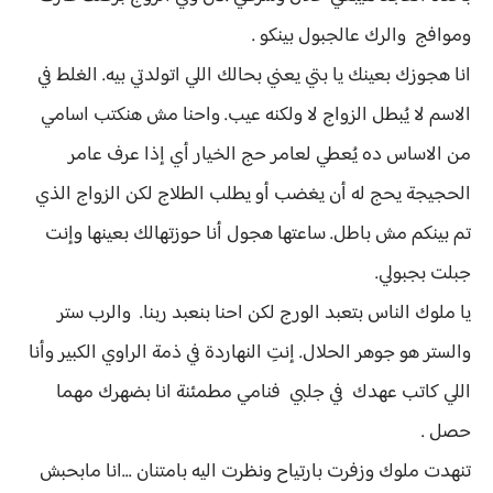
وموافج والرك عالجبول بينكو .
انا هجوزك بعينك يا بتي يعني بحالك اللي اتولدتي بيه. الغلط في
الاسم لا يُبطل الزواج لا ولكنه عيب. واحنا مش هنكتب اسامي
من الاساس ده يُعطي لعامر حج الخيار أي إذا عرف عامر
الحجيجة يحج له أن يغضب أو يطلب الطلاج لكن الزواج الذي
تم بينكم مش باطل. ساعتها هجول أنا حوزتهالك بعينها وإنت
جبلت بجبولي.
يا ملوك الناس بتعبد الورج لكن احنا بنعبد ربنا. والرب ستر
والستر هو جوهر الحلال. إنتِ النهاردة في ذمة الراوي الكبير وأنا
اللي كاتب عهدك في جلبي فنامي مطمئنة انا بضهرك مهما
حصل .
تنهدت ملوك وزفرت بارتياح ونظرت اليه بامتنان ...انا مابحبش