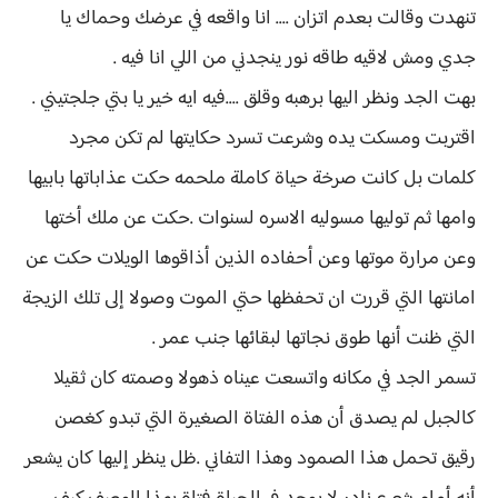
تنهدت وقالت بعدم اتزان .... انا واقعه في عرضك وحماك يا
جدي ومش لاقيه طاقه نور ينجدني من اللي انا فيه .
بهت الجد ونظر اليها برهبه وقلق ....فيه ايه خير يا بتي جلجتيني .
اقتربت ومسكت يده وشرعت تسرد حكايتها لم تكن مجرد
كلمات بل كانت صرخة حياة كاملة ملحمه حكت عذاباتها بابيها
وامها ثم توليها مسوليه الاسره لسنوات .حكت عن ملك أختها
وعن مرارة موتها وعن أحفاده الذين أذاقوها الويلات حكت عن
امانتها التي قررت ان تحفظها حتي الموت وصولا إلى تلك الزيجة
التي ظنت أنها طوق نجاتها لبقائها جنب عمر .
تسمر الجد في مكانه واتسعت عيناه ذهولا وصمته كان ثقيلا
كالجبل لم يصدق أن هذه الفتاة الصغيرة التي تبدو كغصن
رقيق تحمل هذا الصمود وهذا التفاني .ظل ينظر إليها كان يشعر