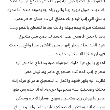
العفو يا بتي انت بتجولي ايه بس .انا مش مصدج ان فيه اكده
.انت بت اصول تربايه ربنا واللي رباه ربه يصونه عبده .أنا مدرك
يا بنتي اللي إنتِ فيه وإنك عملتي كل ده عشان خاطر عمر.
تمسكت ملوك بيده بلهفة وكانت عيناها تلمعان بالدموع........
بجد يا جدي فاهمني طب الحمد لله يعني مش هتجوز.
تنهد الجد ببطء ونظر إليها بعينين ثاقبتين مقرا واقع سيحدث
فهو لن يتركها الا وتكون لحفيده ........
اهدي يا بتي هيا دلوك مجفوله ضبه ومفتاح .ماعتش فيه
مخرج إنتِ كده كده هتتجوزي عامر ومافيش مفر.
نظرت اليه بقهر فتنهد واكمل .... اسمعيني عامر لو عرف إنك
دخلتِ وضحكتِ عليه هيجومها حريجة. آه أنا جده بس طبع
عامر مالهوش زي. هيتجنن وهيهيج هيطردك بره وممكن
يحبسك لأنه هيفتكر إنك ضحكتِ عليه وعامر واعر وعالي في