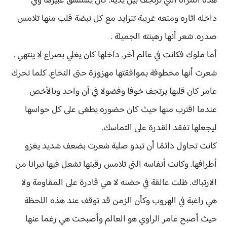
هذه المرأة التي ترتجف بين يديه. كان يستنشق عبيرها وفي
داخله اثاره ومتعه غريبة تتزايد مع كل نبضة قلب منها تلامس
صدره. شعر أنها رهينته الجميلة .
أما ملوك فكانت في عالم آخر. داخلها كان يغلي بصراع لا ينتهي .
شعرت أنها مخطوفة بموافقتها مهزوزة حتى النخاع. كلما تحرك
عامر كان قلبها يرتجف خوفا وفضولا في آن واحد وبالأخص
عندما اقترب منها حيث كان حضوره يطغى على كل حواسها
ليجعلها تفقد القدرة على التماسك.
كانت تحاول دائمًا أن تبدو صلبة شعرت بضعف شديد يغزو
أطرافها. وكانت أنفاسه التي تلامس رقبتها تشعل فيها نيرانا من
الارتباك. ظلت عالقة في حضنه لا هي قادرة على المقاومة ولا
هي راغبة في الهروب وكأن الزمن قد توقف عند هذه اللحظة
حيث أصبح عامر الراوي هو العالم وأصبحت هي رغما عنها