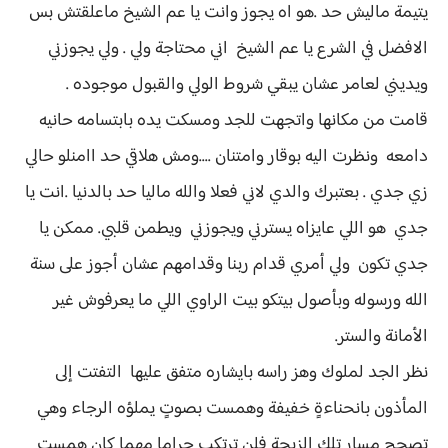
يتيمة ماليش حد .هو اه يجوز وانت يا عم الشيخ ماعلقتش بس
الافضل في الشرع يا عم الشيخ اني محتاجة ولي . ولي يجوزني
ويديني لعامر عشان يبقي شروط الولي والقبول موجوده .
قامت من مكانها واتجهت للجد ومسكت يده بابتسامه حانيه
دامعه ونظرت اليه بوقار وامتنان ....ومش هلاقي حد اامنلو حالي
زي جدي . بعتبرك والدي لاني فعلا والله ماليا حد بالدنيا .انت يا
جدي هو اللي عايزاه يسترني ويجوزني ويطمن قلبي. ممكن يا
جدي تكون ولي أمري قدام ربنا وقدامهم عشان أجوز على سنة
الله ورسوله وبأصول بيتكو بيت الراوي اللي ما يعرفوش غير
الأمانة والستر.
نظر الجد لملوك وهز راسه بايشاره متفق عليها التفتت إلى
المأذون بانحناءةٍ خفيفة وهمست بصوتٍ يملؤه الرجاء وهي
تصحح مسار تلك الزيجة فلن ترتكب حراما مهما كان همست