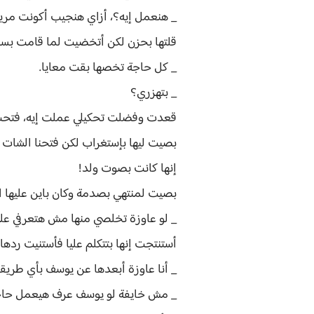
_ هنعمل إيه؟، أزاي هنجيب أكونت مري
قلتها بحزن لكن أتخضيت لما قامت بسر
_ كل حاجة تخصها بقت معايا.
_ بتهزري؟
قعدت وفضلت تحكيلي عملت إيه، فتحت ا
بصيت ليها بإستغراب لكن فتحنا الشات 
إنها كانت بصوت ولد!
بصيت لمنتهي بصدمة وكان باين عليها ال
_ لو عاوزة تخلصي منها مش هتعرفي علشا
أستنتجت إنها بتتكلم عليا فأستنيت رده
_ أنا عاوزة أبعدها عن يوسف بأي طريقة 
_ مش خايفة لو يوسف عرف هيعمل حاج