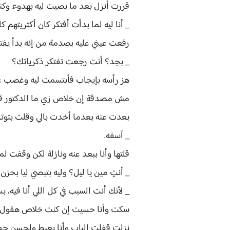
قررت أنزل بعد ما بصيت ليه بهدوء وكن
_ أنا ليه لما بدأت أفتكر كان أكتريتهم ك
رفعت عيني عليه بصدمة من إنه بدأ يف
_ بجد؟ أنت رجعت تفتكر ذكرياتك؟
هز رأسه بإيجاب فأبتسمت ليه وغصب عني
مش مصدقة إن خلاص زي ما الدكتور قا
بعدت عنه بعدما أخدت بالي وقلت بتوت
_ آسفه.
قلتها وأنا ببعد عنه ونازلة لكن وقفت 
_ أنتِ مين يا ليل؟ وليه بتبصي ليا بح
_ لأنك أنت السبب في كل اللي أنا فيه
سكت وأنا حسيت إن كنت خلاص هقول عل
نزلت قفلت الباب وأنا بعيط ولحسن ح