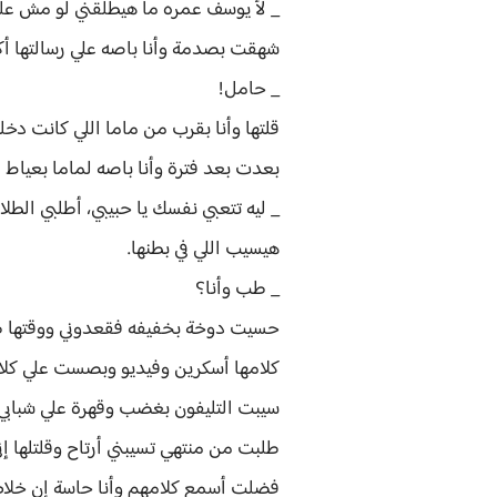
_ لأ يوسف عمره ما هيطلقني لو مش علش
شهقت بصدمة وأنا باصه علي رسالتها أك
_ حامل!
قلتها وأنا بقرب من ماما اللي كانت د
بعدت بعد فترة وأنا باصه لماما بعياط
_ ليه تتعبي نفسك يا حبيبي، أطلبي ال
هيسيب اللي في بطنها.
_ طب وأنا؟
حسيت دوخة بخفيفه فقعدوني ووقتها ط
كلامها أسكرين وفيديو وبصست علي كلا
سيبت التليفون بغضب وقهرة علي شبابي ا
طلبت من منتهي تسيبني أرتاح وقلتلها إ
فضلت أسمع كلامهم وأنا حاسة إن خلاص 