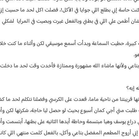
ت حاسة إني بطلع اللي جوايا في الأكل!، فضلت اكل لحد ما حسيت إ
ان أطمن علي اللي في بطني وبالفعل غيرت وبصيت في المرايا لشكلي ا
 كبيرة، حطيت السماعة وبدأت أسمع موسيقي لكن وأثناء ما كنت خل
و.
تاعي ولأنها ماشاء الله مشهورة وممتازة فأخدت وقت لحد ما دخلت.
ه إيه؟
ها قريبتنا من ناحية ماما، قعدت على الكرسي وفضلنا نتكلم لحد ما 
ف طلبت مني أجي كمان أسبوع بحيث لو حصل ليا حاجة، شكرتها لكن وأ
دراع يوسف وهيا مبتسمة وحاطة أيدها الثانيه على بطنها، أبتسمت وأ
إني أروح المطعم المفضل بتاعي وآكل، بالفعل كلمت منتهي اللي كا