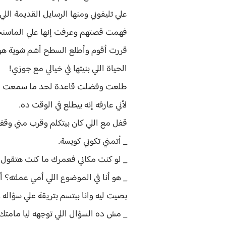
علي تليفوني ومنها الرسايل القديمة ا
فهمت قصتهم وعرفت إنها علي الماسنج
قررت أقوم وأطلع السطح أشم شوية هواء
الحياة اللي بنيتها في خيالي مع جوزي!
طلعت وفضلت قاعدة لحد ما سمعت صوت 
لأني عارفه إنه بيطلع في الوقت ده.
قفل مع اللي كان بيتكلم وقرب مني وقف
_ أتمني تكوني كويسة.
_ لو كنت مكاني فعمرك ما كنت هتقول 
_ هو أنا في الموضوع اللي أمي عملته؟
بصيت ليه وانا ببتسم بتريقة علي سؤا
_ مش ده السؤال اللي توجهه ليا مامتك 