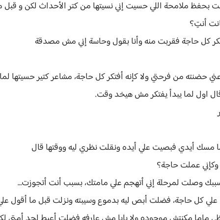
ت بحفظ ملامحة اللي حسيت إني نسيتها من كتر الأحداث لكن و قبل 
انت أنتِ؟
تكر كل حاجة فقربت منه وأنا بقول وحاسة إني مش مصدقة
 حضنته من فرحتي ولا كإنه أفتكر كل حاجة، مشاعر كتير حسيتها لما
ل اول لما يبدأ يفتكر مش هيخد وقت.
ر
لما مسك أيدي فبصيت علي أيده ونقلت نظري ليه ووقتها قال
زن وكإني عملت حاجة؟
، بسببك وصلت لمرحلة إني أتهجم علي مامتك، بسبب أنت أتجوزت…
ي كل حاجة، فضلت أبص ليه بدموع وسيبته ونزلت قبل ما أقول علي
ظي ماما مكنتش موجوده ولا بابا مش عارفه فضلت أعيط لحد أمتي ل