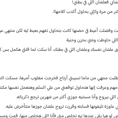
اني فعلشان اللي في بطني!
تر من مرة وكإني بحاول أكدب كلامها!.
خلت وفضلت أعيط في حضنها كانت بتحاول تفهم بعيط ليه لكن منتهي عر
 اللي حاوطت وشي بحزن وحنية
طلاق علشان نفسك وعلشان اللي في بطنك، أنا سكت لما قلتي هكمل ب
لبت منتهي من ماما تسيبني أرتاح فخرجت مغلوب أمرها، مسكت التل
مهم وعرفت إنها هتحاول توقعني من علي السلم وهتعمل نفسها مكن
للي بيروح وأنا مستنيه جوزي أكتر من شهرين ترجع ذكرياته.
ني عاوزة تليفونها فسابته وقررت تروح علشان جوزها متتأخرش عليه.
لو هيا بقي عندها نيه تخلص مني فأنا اللي هخلص منها، قمت ومسكت