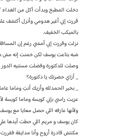
دخلت المطبخ وبدأت آكل من الغداء كن
قررت إني أغير هدومي وأنزل أكتشف علش
بالميكب الخفيف.
نزلت وقررت إني أمشي رغم إن المسافة
شبه بتاعت يوسف لكن خمنت إنه مش ه
وصلت للدكتورة وفضلت مستنيه الدور ب
_ أزاي حضرتك يا دكتورة؟
_ بخير الحمدلله وأزيك أنتِ وماما عامل
عزيت راسي بإني كويسة وماما كويسة لأن
ولأنها عارفه اللي حصل معايا مع يوس
كان يوسف و مريم اللي حطت أيدها علي 
مكنتش قادرة أروح وأنا مدايقة فقررت 