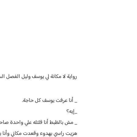
رواية
لا مكانة لي يوسف وليل الفصل
الس
_ أنا عرفت يوسف كل حاجة.
_إيه؟
_ مش بالظبط أنا قلتله علي واحدة صا
هزيت راسي بهدوء وقعدت مكاني وأنا ب