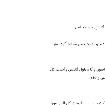
فتها إن مريم حامل..
س كده يوسف هيكمل معاها أكيد مش
يفون وأنا بحاول أتنفس وأخدت كل
تش واقفه.
 تليفوني وأنا ببعت كل اللي صورته