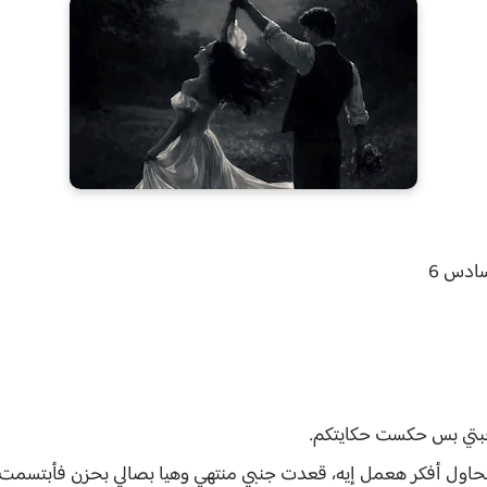
ادس 6
حبتي بس حكست حكايتكم.
حاول أفكر هعمل إيه، قعدت جنبي منتهي وهيا بصالي بحزن فأبتسمت 