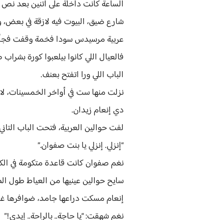
الساعة كانت داخلة على اتنين بعد نص ا
شارع ضيق، البيوت فيه لازقة في بعض، وا
عربية مرسيدس سودا فخمة وقفت فجأة ب
فالعيال اللي كانوا بيلعبوا كورة بشراب
الباب اللي ورا اتفتح بعنف.
نزلت منها ست في أواخر الخمسينات، لا
دي إنعام زيدان.
لفت حوالين العربية، فتحت الباب التاني
“إنزلي. إنزلي يا بنت صفوان.”
سايح حوالين عينيها من العياط طول الطريق من سوهاج
إنعام مسكت دراعها جامد، ضوافرها غر
نغم شهقت: “يا حاجة.. بالراحة.. إيدي!”