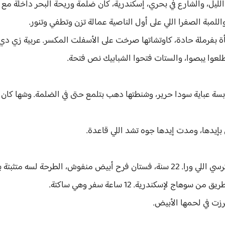
لليل، والشارع في بحري، إسكندرية، كان ضلمة وريحة البحر داخلة مع ر
للمبة الصفرا اللي على أول الناصية عمالة تزن وتطفي وتنور.
فرملة حادة، كاوتشاتها صرخت على الأسفلت المكسر. عربية زي دي 
 طلعوا يبصوا، والستات فتحوا الشبابيك نص فتحة.
بسة عباية سودا حرير، وشنطتها دهب بتلمع حتى في الضلمة. وشها كان
 بإيدها، ومدت إيدها جوه تشد اللي قاعدة.
نغم صفوان كانت قاعدة متكومة في الكرسي اللي ورا. 22 سنة، فستان فرح أبيض منفوش،
 لإسكندرية. 12 ساعة سفر وهي ساكتة.
زت في لحمها الأبيض.