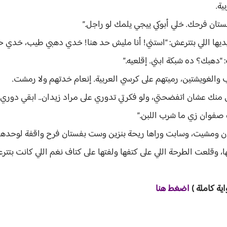
ة.
تان فرحك. خلي أبوكي ييجي يلمك لو راجل.”
يديها اللي بتترعش: “استني! أنا مليش حد هنا! خدي دهبي طيب، خدي ح
دهبك؟ ده شبكة ابني. إقلعيه.”
والغويشتين، رميتهم على كرسي العربية. إنعام خدتهم ولا رمشت.
ى منك عشان اتفضحتي، ولو فكرتي تدوري على مراد زيدان.. ابقي دوري
ه صفوان زي ما شرب اللبن.”
ومشيت، وسابت وراها ريحة بنزين وست بفستان فرح واقفة لوحدها في نص ح
ا، وقلعت الطرحة اللي على كتفها ولفتها على كتاف نغم اللي كانت بتت
اية ك
املة )
اضغط هنا