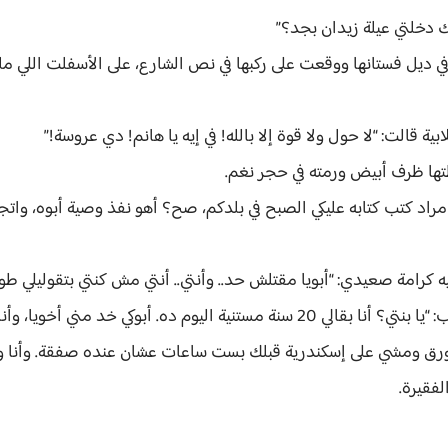
 دخلتي عيلة زيدان بجد؟”
 في ديل فستانها ووقعت على ركبها في نص الشارع، على الأسفلت اللي م
قالت: “لا حول ولا قوة إلا بالله! في إيه يا هانم! دي عروسة!”
ها ظرف أبيض ورمته في حجر نغم.
مراد كتب كتابه عليكي الصبح في بلدكم، صح؟ أهو نفذ وصية أبوه، واتج
رامة صعيدي: “أبويا مقتلش حد.. وأنتي.. أنتي مش كنتي بتقوليلي طول
إنعام ضحكت ضحكة ناشفة تقطع القلب: “يا بنتي؟ أنا بقالي 20 سنة مستنية اليوم ده.
رق ومشي على إسكندرية قبلك بست ساعات عشان عنده صفقة. وأنا وع
لفقيرة.