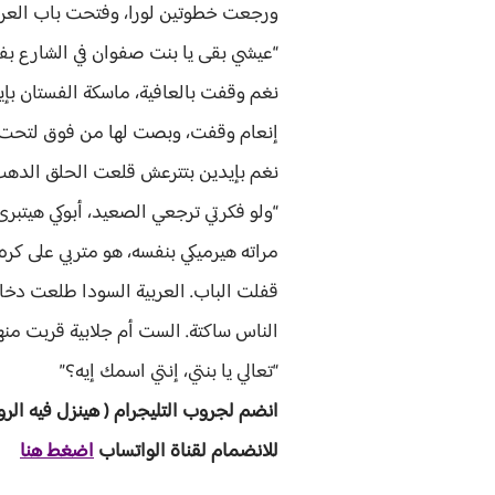
ورجعت خطوتين لورا، وفتحت باب العربي
“عيشي بقى يا بنت صفوان في الشارع بفس
نغم وقفت بالعافية، ماسكة الفستان بإ
إنعام وقفت، وبصت لها من فوق لتحت: “
نغم بإيدين بتترعش قلعت الحلق الدهب 
“ولو فكرتي ترجعي الصعيد، أبوكي هيتبر
مراته هيرميكي بنفسه، هو متربي على كر
قفلت الباب. العربية السودا طلعت دخان 
الناس ساكتة. الست أم جلابية قربت منه
“تعالي يا بنتي، إنتي اسمك إيه؟”
انضم لجروب ا
لتليجرام ( هينزل ف
يه الرو
للانضمام لقناة الواتساب
اضغط هنا