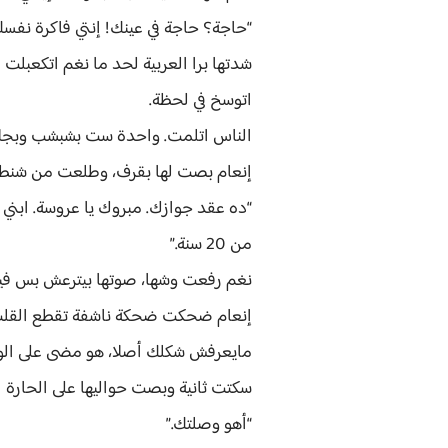
“حاجة؟ حاجة في عينك! إنتي فاكرة نفسك
شدتها برا العربية لحد ما نغم اتكعبلت
اتوسخ في لحظة.
الناس اتلمت. واحدة ست بشبشب وبجلابية 
إنعام بصت لها بقرف، وطلعت من شنطت
“ده عقد جوازك. مبروك يا عروسة. ابني 
من 20 سنة.”
نغم رفعت وشها، صوتها بيترعش بس فيه ك
مايعرفش شكلك أصلا، هو مضى على الو
سكتت ثانية وبصت حواليها على الحارة ا
“أهو وصلتك.”