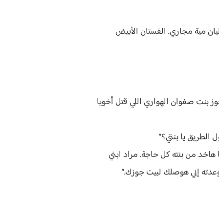
ليان مية مجاري. الفستان الأبيض
وز بنت صفوان الهواري اللي قتل أخويا
 الطريق يا بنتي؟”
 أبوكي خد مني أخويا، وأنا هاخد من بنته كل حاجة. مراد ابني
دته إني هوصلك لبيت جوزك.”