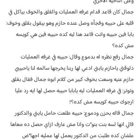
وعلى الناحيه الاخري
جمال كان قاعد قدام غرفه العمليات والقلق والخوف بياكل في
قلبه على حبيبه وفجأه وصل عنده حازم وهو بيقول بقلق وخوف:
بابا فين حبيبه وانت قاعد هنا ليه كده حبيبه فين هي كويسه
مش كده؟
جمال رفع نظره له بدموع وقال: حبيبه في غرفه العمليات
دلوقتي ياحازم يابني ادعي لها ربنا يخرجها سالمه لنا ياحبيبي
حازم عنيه وسعت بخوف كبير من كلام ابوه جمال فقال بقلق
وتوتر: في غرفه العمليات ليه يابابا حبيبه حصل لها ايه رد عليا
ارجوك حبيبه كويسه مش كده؟!
جمال قاله بحزن ودموع: حبيبه طلعت حامل يابني والدكتور
قالي انها لسه بنت بنو*ت وانا مش عارف ازاي حصل ده معاها
علشان كده طلبت من الدكتور يعمل لها عمليه اجها*ض