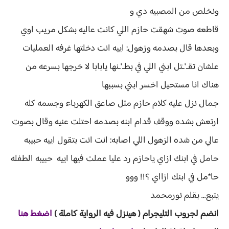
ونخلص من المصبيه دي و
قاطعه صوت شهقت حازم اللي كانت عاليه بشكل مريب اوي
وبعدها قال بصدمه وزهول: اييه انت دخلتها غرفه العمليات
علشان تقـ'ـتل ابني اللي في بطـ'ـنها يابابا لا خرجها بسرعه من
هناك انا مستحيل اخسر ابني بسببها
جمال نزل عليه كلام حازم مثل صاعق الكهرباء وجسمه كله
ارتعش بشده ووقف قدام ابنه بصدمه احتلت عنيه وقال بصوت
عالي من شده الزهول اللي اصابه: انت انت بتقول اييه حبيبه
حامل في ابنك ازاي ياحازم رد عليا عملت فيها اييه حبيبه الطفله
حا*مل في ابنك ازااي ؟!! ووو
يتبع... بقلم نورمحمد
انضم لجروب ا
لتليجرام ( هينزل ف
يه الرواية ك
املة )
اضغط هنا