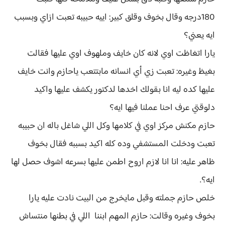
180درجه وقال بخوف وقلق كبير: اييه حبيبه تعبت ازاي وبسبب
ايه يعني؟
يارا اتغاظت اوي لانه كان خايف وملهوف اوي عليها فقالت
بغيظ وغيره: تعبت زي أي انسانه مابتتعب ياحازم وانت خايف
عليها كده ليه انا بقولك اخدها لدكتور يكشف عليها واكيد
دلوقتي عرف احنا عملنا فيها ايه؟
حازم مكنش مركز اوي في كلامها وكل اللي شاغل باله ان حبيبه
تعبت ودخلت المستشفي وده كله اكيد بسببه فقال بخوف
ظاهر عليه: انا انا لازم اروح اطمن عليها بسرعه اشوف حصل لها
ايه؟.
خلص حازم جملته وقبل مايخرج من البيت نادت عليه يارا
بخوف وغيره وقالت: حازم المهم ابننا اللي في بطنها منتساش