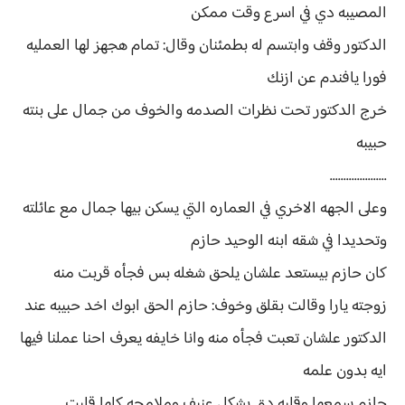
المصيبه دي في اسرع وقت ممكن
الدكتور وقف وابتسم له بطمئنان وقال: تمام هجهز لها العمليه
فورا يافندم عن ازنك
خرج الدكتور تحت نظرات الصدمه والخوف من جمال على بنته
حبيبه
.....................
وعلى الجهه الاخري في العماره التي يسكن بيها جمال مع عائلته
وتحديدا في شقه ابنه الوحيد حازم
كان حازم بيستعد علشان يلحق شغله بس فجأه قربت منه
زوجته يارا وقالت بقلق وخوف: حازم الحق ابوك اخد حبيبه عند
الدكتور علشان تعبت فجأه منه وانا خايفه يعرف احنا عملنا فيها
ايه بدون علمه
حازم سمعها وقلبه دق بشكل عنيف وملامحه كلها قلبت