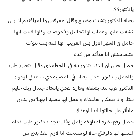
يادكتور؟؟!
بصله الدكتور بتشتت وضياع وقال: معرفش والله يافندم انا بس
كشفت عليها وعملت لها تحاليل وفحوصات وكلها اثبتت انها
حامل في الشهر الاول بس الغريب انها لسه بنت بنو*ت
متلمـ'ستش انا متأكد من كده
جمال حس ان الدنيا بتدور بيه في اللحظه دي وقال بتعب: طب
والعمل يادكتور اعمل ايه انا في المصيبه دي ساعدني ارجوك
الدكتور قرب منه بشفقه وقال: اهدي ياستاذ جمال ربك حليم
ستار وانا ممكن اساعدك واعمل لها عمليه اجهـا*ض بدون
مايأثر على حالتها ابدا اوعدك
جمال رفع نظره له بلهفه وامل وقال: بجد يادكتور طيب تمام
اعملها لها دلوقتي حالا لو سمحت انا لازم انقذ بنتي من