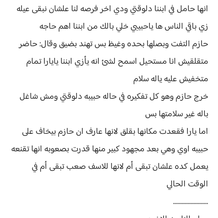
انها حامل في ابننا دلوقتي ودي اخر فرصه لنا علشان نبقى عيله
زي باقي الناس ها ياحبيبي خلي بالك من ابننا اهم حاجه
حازم التفت وبصلها بحده وغيظ بس تهند بضيق وقال: حاضر
متقلقيش انا مستحيل اسمح لشئ انه يأزي ابننا يايارا تمام
متخفيش عليه ياله سلام
خرج حازم وهو كل تفكيره في حاله حبيبه دلوقتي ومش شاغل
باله غير سلامتها بس
اما يارا فقعدت مكانها بقلق لانها عارف ان حازم بيخاف على
حبيبه اوي وهي بعد مجهود كبير منها قدرت بصعوبه انها تقنعه
يعمل كده علشان تبقى أم لانها للاسف صعب تبقى أم في
الوقت الحالي
........................