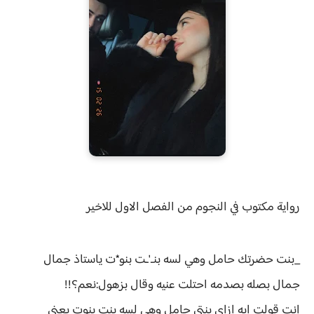
رواية
مكتوب في النجوم من الفصل الاول للاخير
_بنت حضرتك حامل وهي لسه بنـ'ـت بنو*ت ياستاذ جمال
جمال بصله بصدمه احتلت عنيه وقال بزهول:نعم؟!!
انت قولت ايه ازاي بنتي حامل وهي لسه بنت بنوت يعني